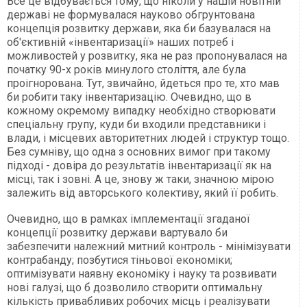
Все це відбувається тому, що ніколи у нашій новітній
державі не формувалася науково обгрунтована
концепція розвитку держави, яка би базувалася на
об'єктивній «інвентаризації» наших потреб і
можливостей у розвитку, яка не раз пропонувалася на
початку 90-х років минулого століття, але була
проігнорована. Тут, звичайно, йдеться про те, хто мав
би робити таку інвентаризацію. Очевидно, що в
кожному окремому випадку необхідно створювати
спеціальну групу, куди би входили представники і
влади, і місцевих авторитетних людей і структур тощо.
Без сумніву, що одна з основних вимог при такому
підході - довіра до результатів інвентаризації як на
місці, так і зовні. А це, знову ж таки, значною мірою
залежить від авторського колективу, який її робить.
Очевидно, що в рамках імплементації згаданої
концепції розвитку держави вартувало би
забезпечити належний митний контроль - мінімізувати
контрабанду; позбутися тіньової економіки;
оптимізувати наявну економіку і науку та розвивати
нові галузі, що б дозволило створити оптимальну
кількість привабливих робочих місць і реалізувати