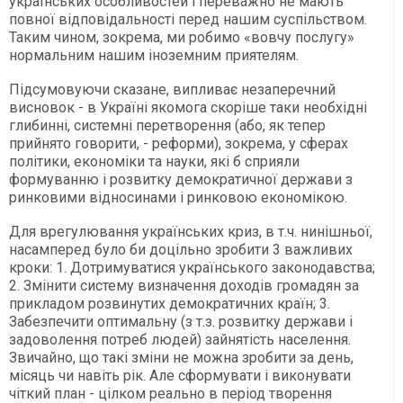
українських особливостей і переважно не мають
повної відповідальності перед нашим суспільством.
Таким чином, зокрема, ми робимо «вовчу послугу»
нормальним нашим іноземним приятелям.
Підсумовуючи сказане, випливає незаперечний
висновок - в Україні якомога скоріше таки необхідні
глибинні, системні перетворення (або, як тепер
прийнято говорити, - реформи), зокрема, у сферах
політики, економіки та науки, які б сприяли
формуванню і розвитку демократичної держави з
ринковими відносинами і ринковою економікою.
Для врегулювання українських криз, в т.ч. нинішньої,
насамперед було би доцільно зробити 3 важливих
кроки: 1. Дотримуватися українського законодавства;
2. Змінити систему визначення доходів громадян за
прикладом розвинутих демократичних країн; 3.
Забезпечити оптимальну (з т.з. розвитку держави і
задоволення потреб людей) зайнятість населення.
Звичайно, що такі зміни не можна зробити за день,
місяць чи навіть рік. Але сформувати і виконувати
чіткий план - цілком реально в період творення