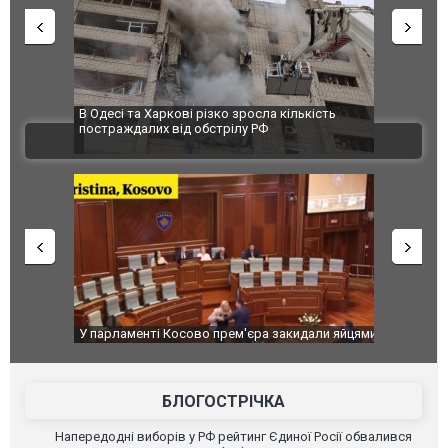
 завод
В Одесі та Харкові різко зросла кількість
Ворог завд
 100%
постраждалих від обстрілу РФ
двоє пора
ВІДЕО
після атак
ькість
У парламенті Косово прем'єра закидали яйцями
Приїхав за
до українс
зіркового 
БЛОГОСТРІЧКА
Напередодні виборів у РФ рейтинг Єдиної Росії обвалився