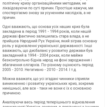
політичну кризу організаційними методами, не
ліквідовуючи по суті причин. Простіше кажучи, ми
спостерігаємо знову за усуненням наслідків, а не
причин.
Одні вважають, що основа усіх наших криз була
закладена в період 1991 - 1994 років, коли нашій
державі фактично залишилась стара влада, а не
прийшов Народний Рух України, який зіграв основну
роль у відновленні української державності. Інші
вважають, що дисбаланс у розвитку держави був
закладений в 1994 - 2004 роках, коли майже
безконтрольно біднів народ на фоні зародження і
збагачення олігархів. По-різному оцінюють період
2005 - 2010. Негативно - 2010 - 2014. І т.д.
Можна вважати, що усі згадані чинники сприяли
виникненню і розвитку українських криз, зокрема
нинішньої, але все - таки не вони є їх є основною
причиною.
Аналізуючи весь період теперішнього відновлення
державності України, зокрема, в порівнянні з іншими