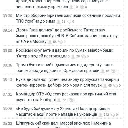
дрони, у Красноперекопську після серії вибухів —
численні пожежі у промзоні
28
0
Міністр оборони Британії закликав союзників посилити
09:30
ППО України до зими
21
0
Дрони "навідалися" до російського Татарстану —
09:14
ймовірною ціллю був НПЗ. А Собянін заявив про атаку
БпЛА на Москву
58
0
Російські окупанти вдарили по Сумах авіабомбами:
09:00
п’ятеро людей постраждало
28
0
Трамп був готовий відмовитися від ядерної угоди з
08:36
Іраном заради відкриття Ормузької протоки
84
0
Рух відновлено: Туреччина знову пропускає танкери й
08:13
контейнеровози до Чорного моря після паузи
65
0
Командир ОТУ «Одеса» розказав про критичний стан
07:31
окупантів на Кінбурні
226
0
«Не будь байдужим»: у 22 містах Польщі пройшли
06:28
масштабні акції проти нападів на українців
142
0
Шпигунський скандал і масові висилки: Німеччина
05:33