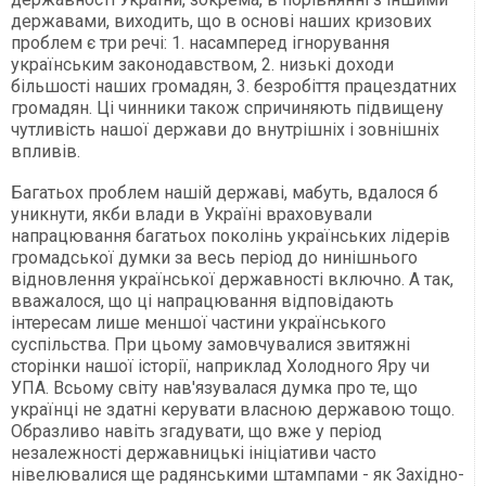
державами, виходить, що в основі наших кризових
проблем є три речі: 1. насамперед ігнорування
українським законодавством, 2. низькі доходи
більшості наших громадян, 3. безробіття працездатних
громадян. Ці чинники також спричиняють підвищену
чутливість нашої держави до внутрішніх і зовнішніх
впливів.
Багатьох проблем нашій державі, мабуть, вдалося б
уникнути, якби влади в Україні враховували
напрацювання багатьох поколінь українських лідерів
громадської думки за весь період до нинішнього
відновлення української державності включно. А так,
вважалося, що ці напрацювання відповідають
інтересам лише меншої частини українського
суспільства. При цьому замовчувалися звитяжні
сторінки нашої історії, наприклад Холодного Яру чи
УПА. Всьому світу нав'язувалася думка про те, що
українці не здатні керувати власною державою тощо.
Образливо навіть згадувати, що вже у період
незалежності державницькі ініціативи часто
нівелювалися ще радянськими штампами - як Західно-