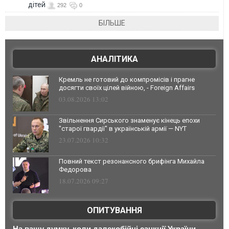
дітей
292
0
БІЛЬШЕ
АНАЛІТИКА
Кремль не готовий до компромісів і прагне
досягти своїх цілей війною, - Foreign Affairs
03.08.2026 13:02
Звільнення Сирського знаменує кінець епохи
"старої гвардії" в українській армії — NYT
23.07.2026 10:32
Повний текст резонансного брифінга Михайла
Федорова
18.07.2026 09:27
ОПИТУВАННЯ
На вашу думку, коли далекобійні санкції України