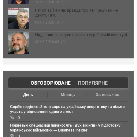
10.08.2026 10:37
Patriot за $4 млн: правда про те, чому нам не
дають ППО!
08.08.2026 13:34
Надія лише на культ жінки в українській культурі
06.08.2026 08:49
ОБГОВОРЮВАНЕ
|
ПОПУЛЯРНЕ
День
Місяць
За весь час
Сербія виділить 2 млн євро на українську енергетику та візьме
участь у відновленні одного з міст
0
Норвезькі спецназівці привносять «дух вікінгів» у підготовку
українських військових — Business Insider
0