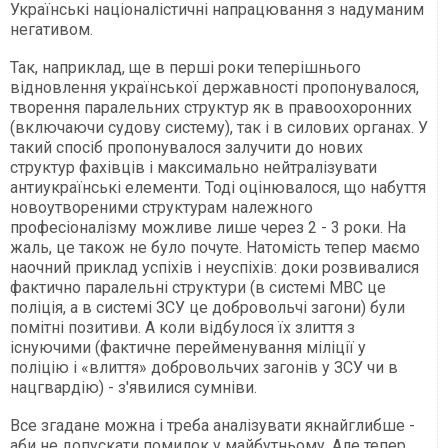
Українські націоналістичні напрацювання з надуманим
негативом.
Так, наприклад, ще в перші роки теперішнього
відновлення української державності пропонувалося,
творення паралельних структур як в правоохоронних
(включаючи судову систему), так і в силових органах. У
такий спосіб пропонувалося залучити до нових
структур фахівців і максимально нейтралізувати
антиукраїнські елементи. Тоді оцінювалося, що набуття
новоутвореними структурам належного
професіоналізму можливе лише через 2 - 3 роки. На
жаль, це також не було почуте. Натомість тепер маємо
наочний приклад успіхів і неуспіхів: доки розвивалися
фактично паралельні структури (в системі МВС це
поліція, а в системі ЗСУ це добровольчі загони) були
помітні позитиви. А коли відбулося їх злиття з
існуючими (фактичне перейменування міліції у
поліцію і «влиття» добровольчих загонів у ЗСУ чи в
нацгвардію) - з'явилися сумніви.
Все згадане можна і треба аналізувати якнайглибше -
аби не допускати помилок у майбутньому. Але тепер