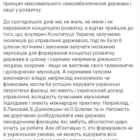
принцип максимального самозабезпечення держави і
нації у розвитку.
До сьогоднішніх днів ми, на жаль, не мали і не
керувалися концепцією розвитку, а відтак прийшли до
того, що, всупереч Конституції України, залучаємо
іноземців до управління державою, тоді як було б
цілком логічним і законним залучати іноземних
науковців для формування концепції розвитку
держави в цілому і окремих напрямків діяльності
людини, зокрема - якщо не вистачає своїх талановитих
і досвідчених науковців. А окремими галузям
виконавчої влади, наприклад економікою чи
фінансами, могли би успішно керувати українські
патріотичні фахівці, які мають і український досвід
управління, володіють сучасними науковими
підходами і знають міжнародну практику. Наприклад, -
В.Лановий, Б.Данилишин чи О.Шлапак та ін. Натомість
ми доручаємо розбудовувати нам державу
закордонним фахівцям, які, мабуть, абсолютно щиро
хочуть це робити. Але об'єктивно ті, хто формувався не
в українських умовах, не можуть відчувати всіх