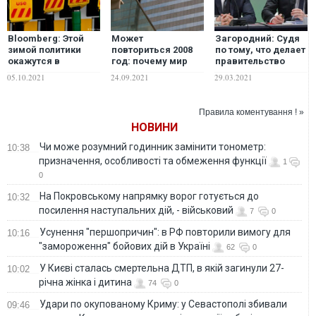
Bloomberg: Этой
Может
Загородний: Судя
зимой политики
повториться 2008
по тому, что делает
окажутся в
год: почему мир
правительство
затруднительном
оказался на грани
Шмыгаля и кто
05.10.2021
24.09.2021
29.03.2021
положении
масштабного
рулит
кризиса
министерствами,
вытянуть страну из
Правила коментування ! »
экономического
НОВИНИ
коллапса они не
смогут по одной
Чи може розумний годинник замінити тонометр:
10:38
простой причине
призначення, особливості та обмеження функції
1
0
На Покровському напрямку ворог готується до
10:32
посилення наступальних дій, - військовий
7
0
Усунення "першопричин": в РФ повторили вимогу для
10:16
"замороження" бойових дій в Україні
62
0
У Києві сталась смертельна ДТП, в якій загинули 27-
10:02
річна жінка і дитина
74
0
Удари по окупованому Криму: у Севастополі збивали
09:46