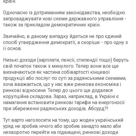
країн.
Одночасно із дотриманням законодавства, необхідно
запроваджувати нові схеми державного управління -
також за прикладом демократичних країн.
Звичайно, в даному випадку йдеться не про єдиний
спосіб утвердження демократії, а скоріше - про одну з
її основ.
Низькі доходи (зарплати, пенсії, стипендії тощо) беруть
свій початок також з минулого. Тепер вони все ще
визначаються як частина собівартості кінцевої
продукції або послуг по суті за радянськими схемами,
хоча вважається, що у нас вже ринкова економіка і
ринкові відносини. Тепер до цього ще додалася
корупційна складова. Зараз, наприклад, в Україні є
намагання встановити ринкові тарифи на енергоносії
при збереженні радянських доходів. Абсурд?!
Тут варто наголосити на тому, що жоден український
уряд не зробив нічого або зробив занадто мало аби
незворотно перейти на підвищені, ринкові доходи