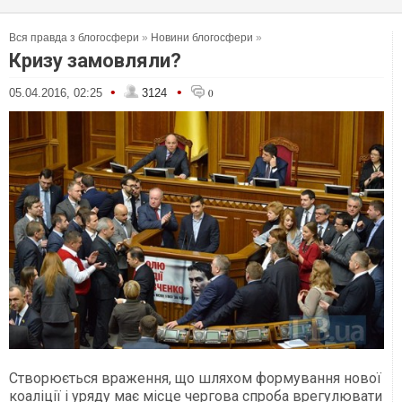
Вся правда з блогосфери
»
Новини блогосфери
»
Кризу замовляли?
•
•
05.04.2016, 02:25
3124
0
Створюється враження, що шляхом формування нової
коаліції і уряду має місце чергова спроба врегулювати