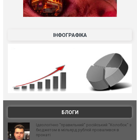
ІНФОГРАФІКА
БЛОГИ
Ідеологічно "правильний" російський "Колобок" з
бюджетом в мільярд рублєй провалився в
прокаті