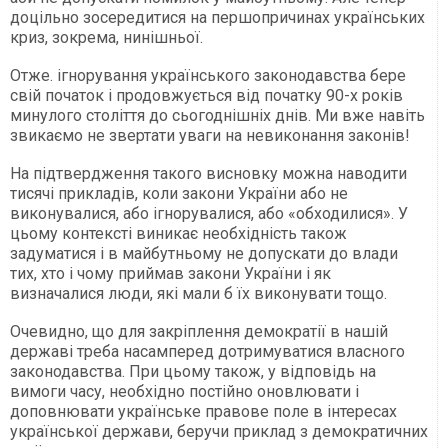
доцільно зосередитися на першопричинах українських
криз, зокрема, нинішньої.
Отже. ігнорування українського законодавства бере
свій початок і продовжується від початку 90-х років
минулого століття до сьогоднішніх днів. Ми вже навіть
звикаємо не звертати уваги на невиконання законів!
На підтвердження такого висновку можна наводити
тисячі прикладів, коли закони України або не
виконувалися, або ігнорувалися, або «обходилися». У
цьому контексті виникає необхідність також
задуматися і в майбутньому не допускати до влади
тих, хто і чому приймав закони України і як
визначалися люди, які мали б їх виконувати тощо.
Очевидно, що для закріплення демократії в нашій
державі треба насамперед дотримуватися власного
законодавства. При цьому також, у відповідь на
вимоги часу, необхідно постійно оновлювати і
доповнювати українське правове поле в інтересах
української держави, беручи приклад з демократичних