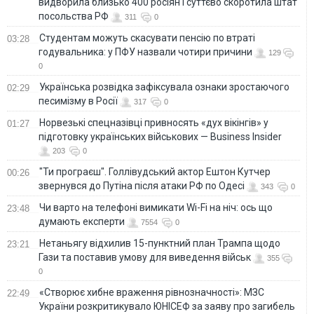
видворила близько 400 росіян і суттєво скоротила штат
посольства РФ
311
0
Студентам можуть скасувати пенсію по втраті
03:28
годувальника: у ПФУ назвали чотири причини
129
0
Українська розвідка зафіксувала ознаки зростаючого
02:29
песимізму в Росії
317
0
Норвезькі спецназівці привносять «дух вікінгів» у
01:27
підготовку українських військових — Business Insider
203
0
"Ти програєш". Голлівудський актор Ештон Кутчер
00:26
звернувся до Путіна після атаки РФ по Одесі
343
0
Чи варто на телефонi вимикати Wi-Fi на ніч: ось що
23:48
думають експерти
7554
0
Нетаньягу відхилив 15-пунктний план Трампа щодо
23:21
Гази та поставив умову для виведення військ
355
0
«Створює хибне враження рівнозначності»: МЗС
22:49
України розкритикувало ЮНІСЕФ за заяву про загибель