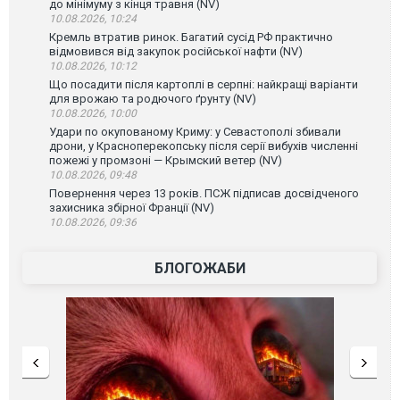
до мінімуму з кінця травня (NV)
10.08.2026, 10:24
Кремль втратив ринок. Багатий сусід РФ практично
відмовився від закупок російської нафти (NV)
10.08.2026, 10:12
Що посадити після картоплі в серпні: найкращі варіанти
для врожаю та родючого ґрунту (NV)
10.08.2026, 10:00
Удари по окупованому Криму: у Севастополі збивали
дрони, у Красноперекопську після серії вибухів численні
пожежі у промзоні — Крымский ветер (NV)
10.08.2026, 09:48
Повернення через 13 років. ПСЖ підписав досвідченого
захисника збірної Франції (NV)
10.08.2026, 09:36
БЛОГОЖАБИ