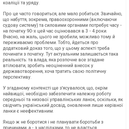
коаліції та уряду.
Про це часто говориться, але мало робиться. Звичайно,
що набуття, зокрема, правоохоронними (включаючи
судову систему) та силовими органами потребує часу -
на початку 90-х цей час оцінювався в 3 - 4 роки.
Вчасно, на жаль, цього не зробили, можливо тому й
переживаємо проблеми. Тобто, йдеться про
додатковий доказ того, що у цьому аспекті треба
починати з початку. Тут актуальним залишається така
реальність: та влада, яка розпочне все згадане
втілювати, зробить неоціненний внесок у
державотворення, хоча тратить свою політичну
перспективу.
У згаданому контексті ще з'ясувалося, що, окрім
найвищої, необхідно забезпечити належну роботу
середньої та низової управлінських ланок, оскільки, як
свідчить український досвід, оновлення лише керівної
ланки є неефективним.
Якщо ж не боротися і не планувати боротьби з
причинами, а - з наслідками, то не вдасться