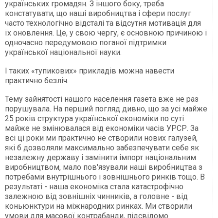
українських громадян. З іншого боку, треба
констатувати, що наші виробництва і сфери послуг
часто технологічно відсталі та відсутня мотивація для
їх оновлення. Це, у свою чергу, є основною причиною і
одночасно передумовою поганої підтримки
української національної науки.
І таких «тупикових» прикладів можна навести
практично безліч.
Тему зайнятості нашого населення газета вже не раз
порушувала. На перший погляд дивно, що за усі майже
25 років структура української економіки по суті
майже не змінювалася від економіки часів УРСР. За
всі ці роки ми практично не створили нових галузей,
які б дозволяли максимально забезпечувати себе як
незалежну державу і замінити імпорт національним
виробництвом, мало пов'язували наші виробництва з
потребами внутрішнього і зовнішнього ринків тощо. В
результаті - наша економіка стала катастрофічно
залежною від зовнішніх чинників, а головне - від
коньюнктури на міжнародних ринках. Ми створили
умови для масової контрабанди, підсвідомо