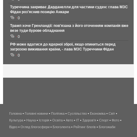
Туреччина закриває Дарданелли для частини суден: глава МЗС
Фідан роз'яснив позицію Анкари
0
Трамп хоче Гренландії: пов'язана з його оточенням компанія вже
везе туди бурове обладнання
0
РФ може вдатися до ядерної зброї, якщо опиниться перед
загрозою виживання країни, - лава МЗС Туреччини Фідан
0
Головна
•
Головні новини
•
Політика
•
Суспільство
•
Економіка
беспроводной
•
Світ
•
Культура
•
Наука
•
Історія
•
Освіта
•
Авто
•
IT
•
Здоров'я
интернет
•
Спорт
•
Фото
•
Відео
•
Огляд блогосфери
•
Блоголента
•
Рейтинг блогів
киев
•
Блогожаби
и