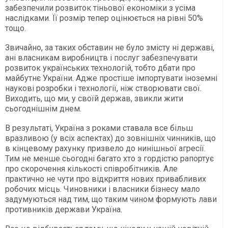
забезпечили розвиток тіньової економіки з усіма
наслідками. Її розмір тепер оцінюється на рівні 50%
тощо.
Звичайно, за таких обставин не було змісту ні державі,
ані власникам виробництв і послуг забезпечувати
розвиток українських технологій, тобто дбати про
майбутнє України. Адже простіше імпортувати іноземні
наукові розробки і технології, ніж створювати свої.
Виходить, що ми, у своїй держав, звикли жити
сьогоднішнім днем.
В результаті, Україна з роками ставала все більш
вразливою (у всіх аспектах) до зовнішніх чинників, що
в кінцевому рахунку призвело до нинішньої агресії.
Тим не менше сьогодні багато хто з гордістю рапортує
про скорочення кількості співробітників. Але
практично не чути про відкриття нових привабливих
робочих місць. Чиновники і власники бізнесу мало
задумуються над тим, що таким чином формують лави
противників держави Україна.