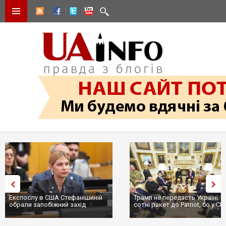
Трамп не передасть Україні
Вибух у ресторані в Москві:
сотні ракет до Patriot, бо у США
ціллю був головком ВКС Росії
...
пр...