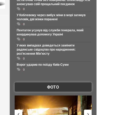
Остаточна точка без повернень: Олександр Усік
анонсував свій прощальний поєдинок
0
У Коблевому через вибух міни в морі загинув
чоловік, дві жінки поранені
0
Пентагон усунув від служби генерала, який
координував допомогу Україні
0
У яких випадках доведеться замінити
радянське свідоцтво про народження:
роз'яснення Мін'юсту
0
Ворог ударив по поїзду Київ-Суми
0
ФОТО