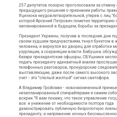
257 депутатов позорно проголосовали за отмену
предыдущего решения о признании работы прав
Яценюка неудовлетворительной, утерев с лиц "б
которой Арсений Петрович пометил территорию 
запланированной в будущем, борьбы за президен
Президент Украины, получив в последние дни п
своим худшим предчувствиям, ткнул букетом в 
человека, и вернулся во дворец для отработки м
узурпации, а сохраняции власти. Бабушки, обсу
базаре президентские офшоры; СБУшники несп
подать президенту адекватный анализ прослуша
телефонных разговоров; прокурорские следовате
выставляющие, даже после самого высокого зво
счет - это "спелый желтый" сигнал светофора.
А Владимир Гройсман - новоназначенный премье
незапланированный спичрайтерами и самим собо
вскрик "Я вам покажу, что такое управление госу
все: и унижение от необходимости полтора года
демонстрировать публичную безропотную лояль
президенту; и напряжение ночных бессмысленн