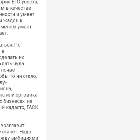
ория ЕГО успеха,
им в качестве
нности и умеет
м жаден к
ременем умеет
ает.
аться. По
 в
сделать их
дать чуда.
 почве
бы то ни стало,
ду-
иона,
ка или орговика
 бизнесах; из
й кадастр, ГАСК
возглавит:
 станет. Надо
между амбициями