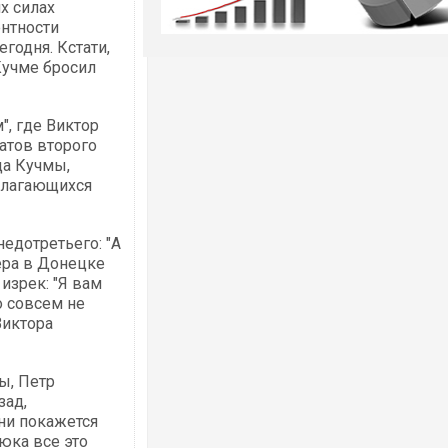
х силах
энтности
годня. Кстати,
Кучме бросил
", где Виктор
атов второго
да Кучмы,
полагающихся
недотретьего: "А
ера в Донецке
 изрек: "Я вам
о совсем не
Виктора
ы, Петр
зад,
 ни покажется
юка все это