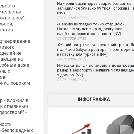
На Чернігівщині через аварію без світла
 своего
залишилися близько 99 тисяч споживачі
ительства
(NV)
ожью росу",
09.08.2026, 08:00
своей,
«Наживу виглядаю точно старшою».
Наталія Могилевська відреагувала
тство.
на обговорення її зовнішності (NV)
09.08.2026, 07:31
одтверждение
«Живий театр» чи суперечливий тренд:. Я
живого
італійські бабусі в ресторані перетворил
оделей не
на пастку для туристів (NV)
ждающие на
09.08.2026, 07:01
особные даже
Німецька поліція встановила додатковий
радар в аеропорту Лейпцига після інциде
нных
з дроном (NV)
ли,
09.08.2026, 06:31
нка, ходокам
ІНФОГРАФІКА
р - вложил в
й отчаянный
дарством!" -
ность
о-беспощадных