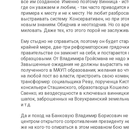
все им созданное. Именно поэтому Винница - ист
где он уважаем и любим, - так часто приводится 
примера к месту и не к месту. Не любит разброса
выстраивать систему. Консервативен, но при это
новым знаниям. Обидчив и неотходчив. Но со в
миловать. Даже тех, кто этого порой не заслужив
Ему стыдно не справиться, поэтому он будет стар
крайней мере, две-три реформаторские грядочки
правительстве он замкнет на себя, и постарается 
образцовыми. От Владимира Гройсмана не надо ж
Завышенные ожидания не должны вырастать на
полученного в МАУП образования; желания во что
на любой пост во власти, пристроить свою коман
трансформер: социальщика Реву, порученца Кист
консильери Сташинского, образотворца Кошелю
Саенко; из вездесущности в ключевых винницких
шапок, заброшенных на Всеукраинский земельны
и т.д.
Да и поход на Банковую Владимир Борисович не 
центром открытого сопротивления президенту не
же на кого-то опираться в этом неравном бою 