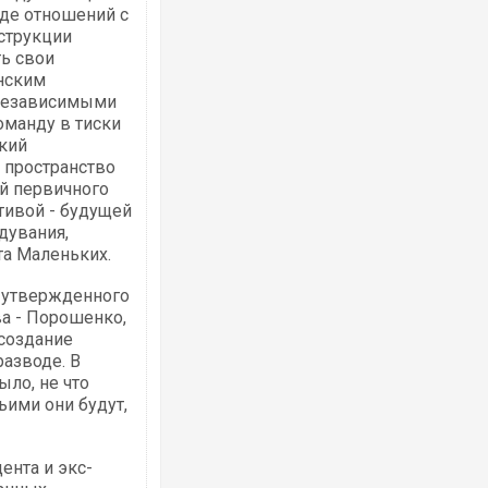
иде отношений с
нструкции
ть свои
анским
 независимыми
оманду в тиски
кий
 пространство
й первичного
тивой - будущей
дувания,
та Маленьких.
о утвержденного
ва - Порошенко,
 создание
разводе. В
ло, не что
ьими они будут,
ента и экс-