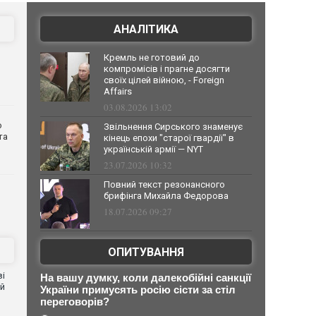
АНАЛІТИКА
Кремль не готовий до
компромісів і прагне досягти
своїх цілей війною, - Foreign
Affairs
03.08.2026 13:02
о
Звільнення Сирського знаменує
та
кінець епохи "старої гвардії" в
українській армії — NYT
23.07.2026 10:32
Повний текст резонансного
брифінга Михайла Федорова
18.07.2026 09:27
ОПИТУВАННЯ
і
На вашу думку, коли далекобійні санкції
ей
України примусять росію сісти за стіл
переговорів?