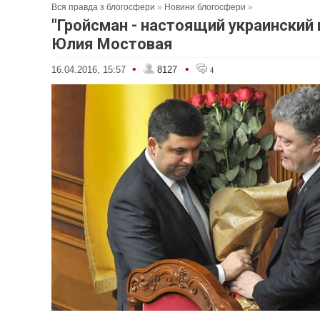
Вся правда з блогосфери
»
Новини блогосфери
»
"Гройсман - настоящий украинский к
Юлия Мостовая
•
•
16.04.2016, 15:57
8127
4