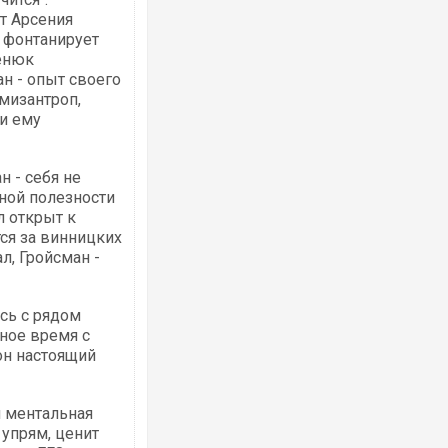
т Арсения
- фонтанирует
енюк
н - опыт своего
мизантроп,
ди ему
н - себя не
нной полезности
л открыт к
ся за винницких
л, Гройсман -
ись с рядом
ное время с
он настоящий
и ментальная
 упрям, ценит