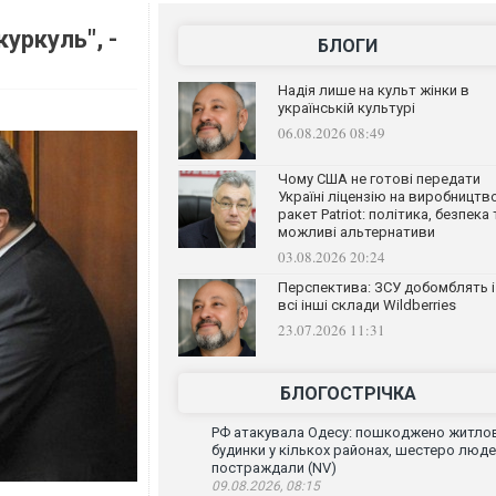
уркуль", -
БЛОГИ
Надія лише на культ жінки в
українській культурі
06.08.2026 08:49
Чому США не готові передати
Україні ліцензію на виробництв
ракет Patriot: політика, безпека 
можливі альтернативи
03.08.2026 20:24
Перспектива: ЗСУ добомблять і
всі інші склади Wildberries
23.07.2026 11:31
БЛОГОСТРІЧКА
РФ атакувала Одесу: пошкоджено житлов
будинки у кількох районах, шестеро люд
постраждали (NV)
09.08.2026, 08:15