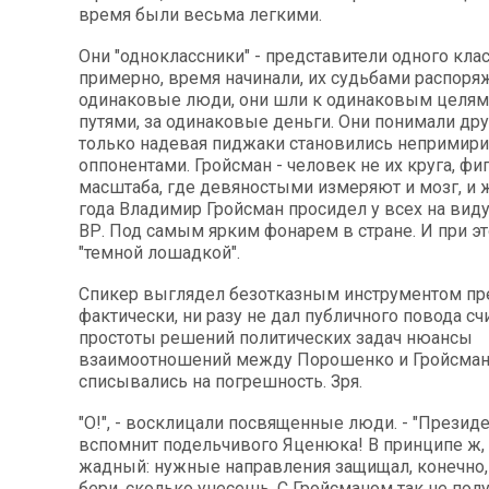
время были весьма легкими.
Они "одноклассники" - представители одного класс
примерно, время начинали, их судьбами распоря
одинаковые люди, они шли к одинаковым целям
путями, за одинаковые деньги. Они понимали друг
только надевая пиджаки становились неприми
оппонентами. Гройсман - человек не их круга, фиг
масштаба, где девяностыми измеряют и мозг, и 
года Владимир Гройсман просидел у всех на вид
ВР. Под самым ярким фонарем в стране. И при эт
"темной лошадкой".
Спикер выглядел безотказным инструментом пре
фактически, ни разу не дал публичного повода сч
простоты решений политических задач нюансы
взаимоотношений между Порошенко и Гройсма
списывались на погрешность. Зря.
"О!", - восклицали посвященные люди. - "Презид
вспомнит подельчивого Яценюка! В принципе ж,
жадный: нужные направления защищал, конечно, 
бери, сколько унесешь. С Гройсманом так не полу