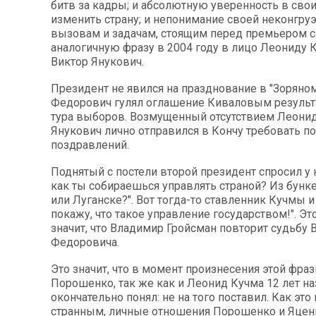
битв за кадры; и абсолютную уверенность в свои
изменить страну; и непонимание своей неконгру
вызовам и задачам, стоящим перед премьером се
аналогичную фразу в 2004 году в лицо Леониду 
Виктор Янукович.
Президент не явился на празднование в "Зоряном
Федорович гулял оглашение Киваловым результ
тура выборов. Возмущенный отсутствием Леони
Янукович лично отправился в Кончу требовать 
поздравлений.
Поднятый с постели второй президент спросил у 
как ты собираешься управлять страной? Из бунк
или Луганске?". Вот тогда-то ставленник Кучмы и
покажу, что такое управление государством!". Эт
значит, что Владимир Гройсман повторит судьбу 
Федоровича.
Это значит, что в момент произнесения этой фраз
Порошенко, так же как и Леонид Кучма 12 лет на
окончательно понял: не на того поставил. Как это
странным, личные отношения Порошенко и Яцен