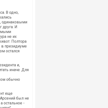
а. В одно,
жались
Ворог завдав комбінованого удару по
, одинаковыми
двоє поранених. Ще десятеро постра
 друга. И
після атаки БПЛА по ринку на Сумщині
римыми
ура не их
живот. Полтора
у в президиуме
ом остался
зидента и,
итать иначе. Для
ном обычно
ППриїхав за паспортом та квартирою"
до українських військових потрапив т
зіркового футболіста Мохамеда Сала
ент еще
 Арсений был не
а остальное -
чится".