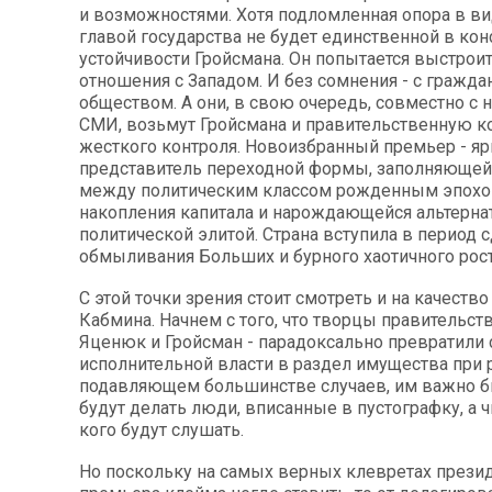
и возможностями. Хотя подломленная опора в в
главой государства не будет единственной в ко
устойчивости Гройсмана. Он попытается выстрои
отношения с Западом. И без сомнения - с гражд
обществом. А они, в свою очередь, совместно с
СМИ, возьмут Гройсмана и правительственную к
жесткого контроля. Новоизбранный премьер - яр
представитель переходной формы, заполняющей
между политическим классом рожденным эпохо
накопления капитала и нарождающейся альтерна
политической элитой. Страна вступила в период с
обмыливания Больших и бурного хаотичного рос
С этой точки зрения стоит смотреть и на качеств
Кабмина. Начнем с того, что творцы правительст
Яценюк и Гройсман - парадоксально превратили
исполнительной власти в раздел имущества при 
подавляющем большинстве случаев, им важно бы
будут делать люди, вписанные в пустографку, а ч
кого будут слушать.
Но поскольку на самых верных клевретах презид