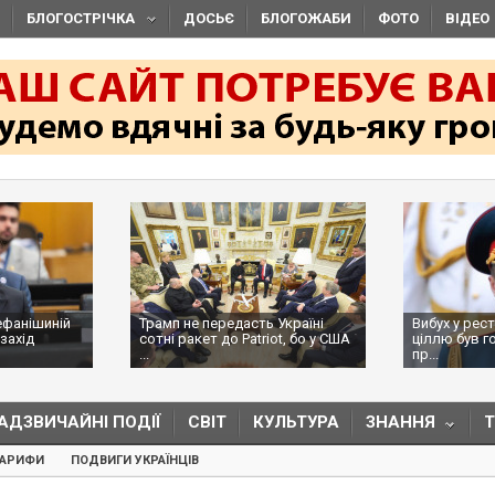
БЛОГОСТРІЧКА
ДОСЬЄ
БЛОГОЖАБИ
ФОТО
ВІДЕО
ефанішиній
Трамп не передасть Україні
Вибух у рес
захід
сотні ракет до Patriot, бо у США
ціллю був г
...
пр...
АДЗВИЧАЙНІ ПОДІЇ
СВІТ
КУЛЬТУРА
ЗНАННЯ
ТАРИФИ
ПОДВИГИ УКРАЇНЦІВ