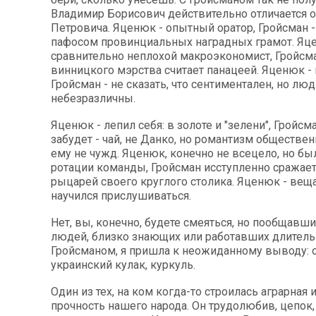
Владимир Борисович действительно отличается о
Петровича. Яценюк - опытный оратор, Гройсман 
пафосом провинциальных наградных грамот. Яц
сравнительно неплохой макроэкономист, Гройсма
винницкого мэрства считает панацеей. Яценюк - 
Гройсман - не сказать, что сентиментален, но лю
небезразличны.
Яценюк - лепил себя: в золоте и "зелени", Гройсма
забудет - чай, не Данко, но романтизм обществе
ему не чужд. Яценюк, конечно не всецело, но бы
ротации команды, Гройсман исступленно сражает
рыцарей своего круглого столика. Яценюк - веща
научился прислушиваться.
Нет, вы, конечно, будете смеяться, но пообщавш
людей, близко знающих или работавших длитель
Гройсманом, я пришла к неожиданному выводу: 
украинский кулак, куркуль.
Один из тех, на ком когда-то строилась аграрная 
прочность нашего народа. Он трудолюбив, цепок,