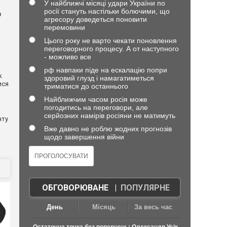
У найближчі місяці удари України по
росії стануть настільки болючими, що
в
агресору доведеться поновити
перемовини
Цього року не варто чекати поновлення
переговорного процесу. А от наступного
- можливо все
рф навпаки піде на ескалацію попри
к
здоровий глузд і намагатиметься
ися
триматися до останнього
Найближчим часом росія може
погодитись на переговори, але
серйозних намірів росіяни не матимуть
нту
Вже давно не роблю жодних прогнозів
щодо завершення війни
ОБГОВОРЮВАНЕ
|
ПОПУЛЯРНЕ
День
Місяць
За весь час