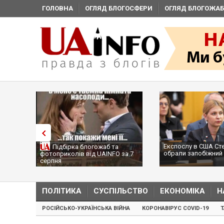
ГОЛОВНА
ОГЛЯД БЛОГОСФЕРИ
ОГЛЯД БЛОГОЖАБ
Експослу в США Ст
Підбірка блогожаб та
обрали запобіжний 
фотоприколів від UAINFO за 7
серпня
ПОЛІТИКА
СУСПІЛЬСТВО
ЕКОНОМІКА
Н
РОСІЙСЬКО-УКРАЇНСЬКА ВІЙНА
КОРОНАВІРУС COVID-19