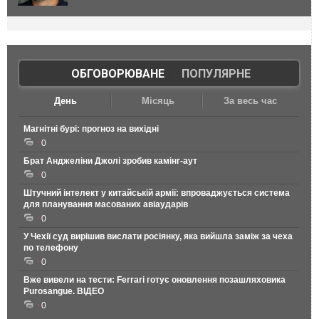
ОБГОВОРЮВАНЕ
|
ПОПУЛЯРНЕ
День
Місяць
За весь час
Магнітні бурі: прогноз на вихідні
0
Брат Анджеліни Джолі зробив камінг-аут
0
Штучний інтелект у китайській армії: впроваджується система
для планування масованих авіаударів
0
У Чехії суд вирішив вислати росіянку, яка вийшла заміж за чеха
по телефону
0
Вже вивели на тести: Ferrari готує оновлення позашляховика
Purosangue. ВІДЕО
0