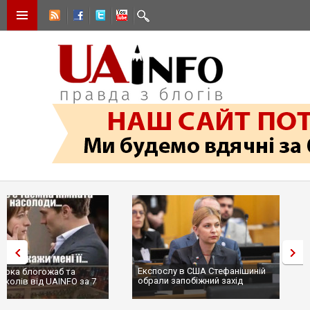
Експослу в США Стефанішиній
Трамп не передасть Україні
обрали запобіжний захід
сотні ракет до Patriot, бо у С
...