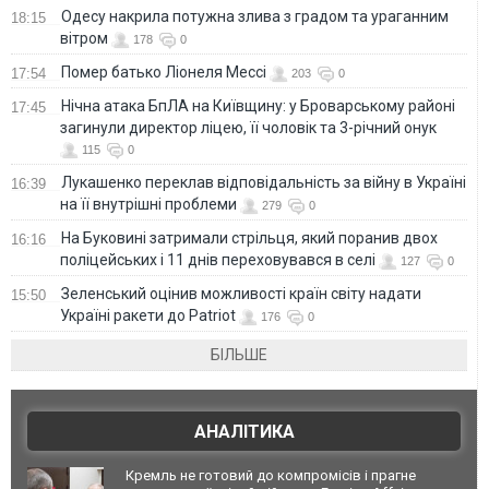
Одесу накрила потужна злива з градом та ураганним
18:15
вітром
178
0
Помер батько Ліонеля Мессі
17:54
203
0
Нічна атака БпЛА на Київщину: у Броварському районі
17:45
загинули директор ліцею, її чоловік та 3-річний онук
115
0
Лукашенко переклав відповідальність за війну в Україні
16:39
на її внутрішні проблеми
279
0
На Буковині затримали стрільця, який поранив двох
16:16
поліцейських і 11 днів переховувався в селі
127
0
Зеленський оцінив можливості країн світу надати
15:50
Україні ракети до Patriot
176
0
БІЛЬШЕ
АНАЛІТИКА
Кремль не готовий до компромісів і прагне