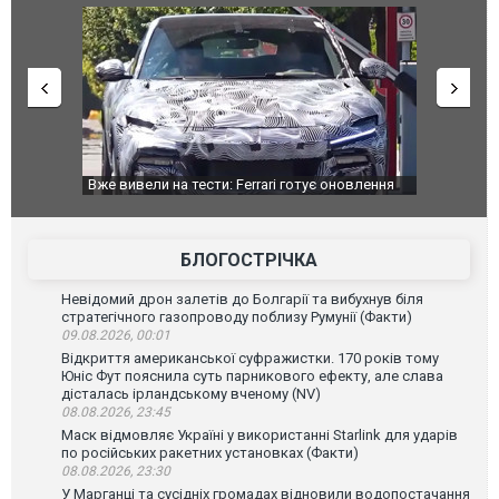
дом та
Вже вивели на тести: Ferrari готує оновлення
Вийшов тре
позашляховика Purosangue. ВІДЕО
фільму "Аф
БЛОГОСТРІЧКА
Невідомий дрон залетів до Болгарії та вибухнув біля
стратегічного газопроводу поблизу Румунії (Факти)
09.08.2026, 00:01
Відкриття американської суфражистки. 170 років тому
Юніс Фут пояснила суть парникового ефекту, але слава
дісталась ірландському вченому (NV)
08.08.2026, 23:45
Маск відмовляє Україні у використанні Starlink для ударів
по російських ракетних установках (Факти)
08.08.2026, 23:30
У Марганці та сусідніх громадах відновили водопостачання