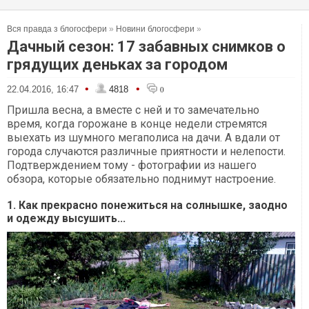
Вся правда з блогосфери
»
Новини блогосфери
»
Дачный сезон: 17 забавных снимков о
грядущих деньках за городом
•
•
22.04.2016, 16:47
4818
0
Пришла весна, а вместе с ней и то замечательно
время, когда горожане в конце недели стремятся
выехать из шумного мегаполиса на дачи. А вдали от
города случаются различные приятности и нелепости.
Подтверждением тому - фотографии из нашего
обзора, которые обязательно поднимут настроение.
1. Как прекрасно понежиться на солнышке, заодно
и одежду высушить...