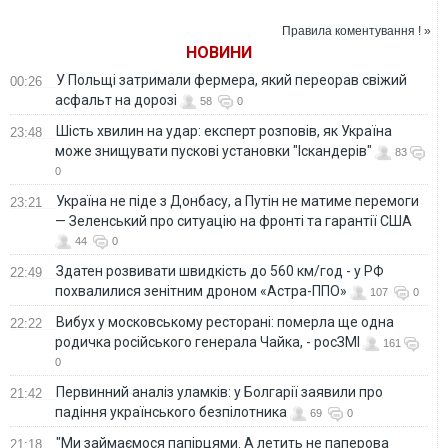
Правила коментування ! »
НОВИНИ
У Польщі затримали фермера, який переорав свіжий
00:26
асфальт на дорозі
58
0
Шість хвилин на удар: експерт розповів, як Україна
23:48
може знищувати пускові установки "Іскандерів"
83
0
Україна не піде з Донбасу, а Путін не матиме перемоги
23:21
— Зеленський про ситуацію на фронті та гарантії США
44
0
Здатен розвивати швидкість до 560 км/год - у РФ
22:49
похвалилися зенітним дроном «Астра-ППО»
107
0
Вибух у московському ресторані: померла ще одна
22:22
родичка російського генерала Чайка, - росЗМІ
161
0
Первинний аналіз уламків: у Болгарії заявили про
21:42
падіння українського безпілотника
69
0
"Ми займаємося папірцями. А летить не паперова
21:18