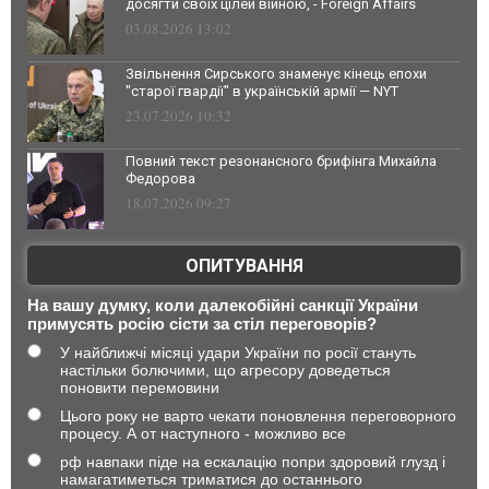
досягти своїх цілей війною, - Foreign Affairs
03.08.2026 13:02
Звільнення Сирського знаменує кінець епохи
"старої гвардії" в українській армії — NYT
23.07.2026 10:32
Повний текст резонансного брифінга Михайла
Федорова
18.07.2026 09:27
ОПИТУВАННЯ
На вашу думку, коли далекобійні санкції України
примусять росію сісти за стіл переговорів?
У найближчі місяці удари України по росії стануть
настільки болючими, що агресору доведеться
поновити перемовини
Цього року не варто чекати поновлення переговорного
процесу. А от наступного - можливо все
рф навпаки піде на ескалацію попри здоровий глузд і
намагатиметься триматися до останнього