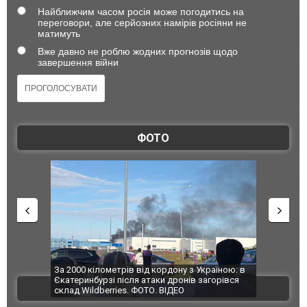
Найближчим часом росія може погодитись на
переговори, але серйозних намірів росіяни не
матимуть
Вже давно не роблю жодних прогнозів щодо
завершення війни
ФОТО
по Сумах,
За 2000 кілометрів від кордону з Україною: в
"Мої іграш
траждали
Єкатеринбурзі після атаки дронів загорівся
суперкарів
ВІДЕО
ині. ФОТО
склад Wildberries. ФОТО. ВІДЕО