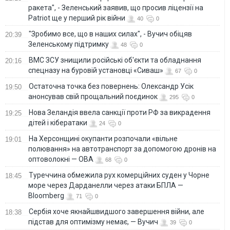
ракета", - Зеленський заявив, що просив ліцензії на
Patriot ще у перший рік війни
40
0
"Зробимо все, що в наших силах", - Вучич обіцяв
20:39
Зеленському підтримку
48
0
ВМС ЗСУ знищили російські об'єкти та обладнання
20:16
спецназу на буровій установці «Сиваш»
67
0
Остаточна точка без повернень: Олександр Усік
19:50
анонсував свій прощальний поєдинок
295
0
Нова Зеландія ввела санкції проти РФ за викрадення
19:25
дітей і кібератаки
24
0
На Херсонщині окупанти розпочали «вільне
19:01
полювання» на автотранспорт за допомогою дронів на
оптоволокні — ОВА
68
0
Туреччина обмежила рух комерційних суден у Чорне
18:45
море через Дарданелли через атаки БПЛА —
Bloomberg
71
0
Сербія хоче якнайшвидшого завершення війни, але
18:38
підстав для оптимізму немає, — Вучич
39
0