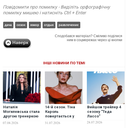
Повідомити про помилку - Виділіть орфографічну
помилку мишею і натисніть Ctrl + Enter
дача
сезон
юмор
отдых
развлечение
Сподобався матеріал? Сміливо поділися
ним в соцмережах через ці кнопки
ІНШІ НОВИНИ ПО ТЕМІ
Наталія
14-й сезон. Тіна
Вийшов трейлер 4
Могилевська стала
Кароль
сезону "Теда
другою тренеркою
повертається у
Лассо"
14-го сезону шоу
тренерське крісло
28.07.2026
07.08.2026
31.07.2026
"Голос країни"
шоу "Голос країни"