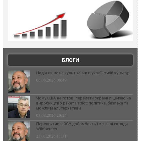
БЛОГИ
Надія лише на культ жінки в українській культурі
06.08.2026 08:49
Чому США не готові передати Україні ліцензію на
виробництво ракет Patriot: політика, безпека та
можливі альтернативи
03.08.2026 20:24
Перспектива: ЗСУ добомблять і всі інші склади
Wildberries
23.07.2026 11:31