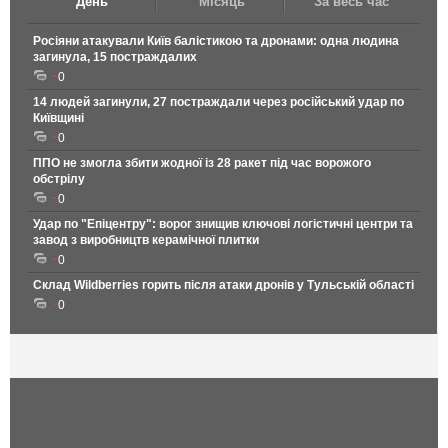
День
Місяць
За весь час
Росіяни атакували Київ балістикою та дронами: одна людина
загинула, 15 постраждалих
0
14 людей загинули, 27 постраждали через російський удар по
Київщині
0
ППО не змогла збити жодної із 28 ракет під час ворожого
обстрілу
0
Удар по "Епіцентру": ворог знищив ключові логістичні центри та
завод з виробництв керамічної плитки
0
Склад Wildberries горить після атаки дронів у Тульській області
0