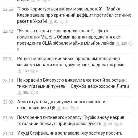
"Росія користується вікном можливостей", - Майкл
22:55
Кларк заявив про критичний дефіцит протибалістичних
ракет в Україні
91
0
"65 років ніколи не виглядали краще", - фото-
22:42
привітання Мішель Обами до дня народження екс-
президента США зібрало майже мільйон лайків
220
0
Рецепт молодості виявився простішим: володіння
22:31
кількома мовами омолоджує мозок на десяток років
139
0
На кордоні з Білоруссю виявили вже третій за останні
22:13
тижні підземний тунель — Служба держохорони Литви
391
0
Audi готується до випуску нового покоління
22:02
позашляховика Q8
165
0
Повторення липневого колапсу: Грузію знову накрив
21:55
тотальний блекаут, причини розслідують
88
0
У суді Стефанішина заплакала: яку заставу просить
21:43