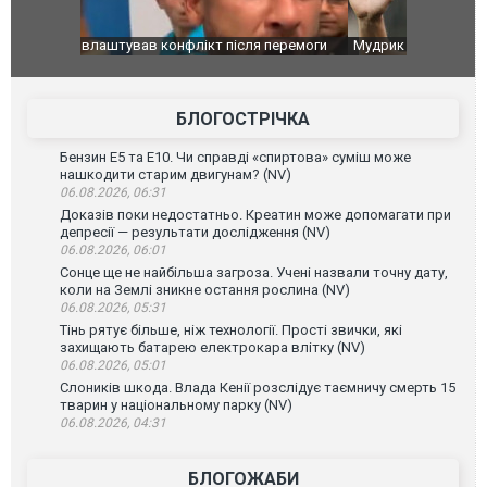
перемоги
Мудрик провів перший матч за "Челсі" після
Українські
допінгової дискваліфікації. ВІДЕО
під час лік
Франції
БЛОГОСТРІЧКА
Бензин Е5 та Е10. Чи справді «спиртова» суміш може
нашкодити старим двигунам? (NV)
06.08.2026, 06:31
Доказів поки недостатньо. Креатин може допомагати при
депресії — результати дослідження (NV)
06.08.2026, 06:01
Сонце ще не найбільша загроза. Учені назвали точну дату,
коли на Землі зникне остання рослина (NV)
06.08.2026, 05:31
Тінь рятує більше, ніж технології. Прості звички, які
захищають батарею електрокара влітку (NV)
06.08.2026, 05:01
Слоників шкода. Влада Кенії розслідує таємничу смерть 15
тварин у національному парку (NV)
06.08.2026, 04:31
БЛОГОЖАБИ