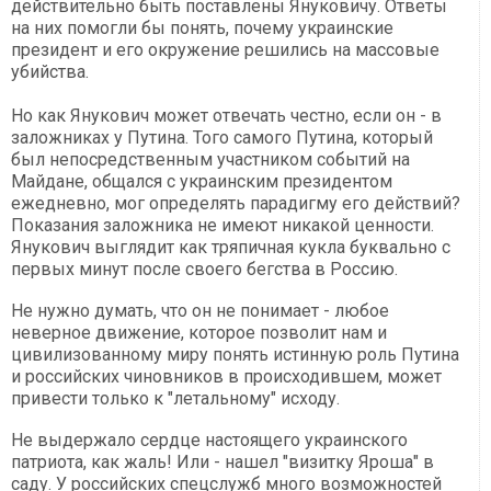
действительно быть поставлены Януковичу. Ответы
на них помогли бы понять, почему украинские
президент и его окружение решились на массовые
убийства.
Но как Янукович может отвечать честно, если он - в
заложниках у Путина. Того самого Путина, который
был непосредственным участником событий на
Майдане, общался с украинским президентом
ежедневно, мог определять парадигму его действий?
Показания заложника не имеют никакой ценности.
Янукович выглядит как тряпичная кукла буквально с
первых минут после своего бегства в Россию.
Не нужно думать, что он не понимает - любое
неверное движение, которое позволит нам и
цивилизованному миру понять истинную роль Путина
и российских чиновников в происходившем, может
привести только к "летальному" исходу.
Не выдержало сердце настоящего украинского
патриота, как жаль! Или - нашел "визитку Яроша" в
саду. У российских спецслужб много возможностей