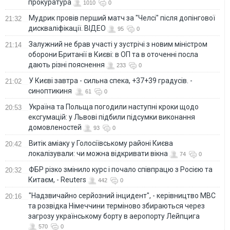
прокуратура
1010
0
Мудрик провів перший матч за "Челсі" після допінгової
21:32
дискваліфікації. ВІДЕО
95
0
Залужний не брав участі у зустрічі з новим міністром
21:14
оборони Британії в Києві: в ОП та в оточенні посла
дають різні пояснення
233
0
У Києві завтра - сильна спека, +37+39 градусів. -
21:02
синоптикиня
61
0
Україна та Польща погодили наступні кроки щодо
20:53
ексгумацій: у Львові підбили підсумки виконання
домовленостей
93
0
Витік аміаку у Голосіївському районі Києва
20:42
локалізували: чи можна відкривати вікна
74
0
ФБР різко змінило курс і почало співпрацю з Росією та
20:32
Китаєм, - Reuters
442
0
"Надзвичайно серйозний інцидент", - керівництво МВС
20:16
та розвідка Німеччини терміново збираються через
загрозу українському борту в аеропорту Лейпцига
570
0