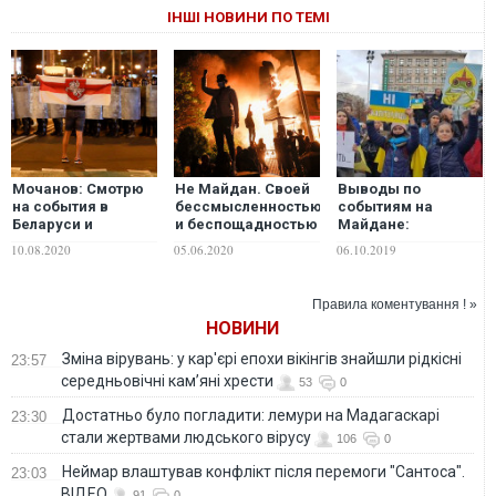
ІНШІ НОВИНИ ПО ТЕМІ
Мочанов: Смотрю
Не Майдан. Своей
Выводы по
на события в
бессмысленностью
событиям на
Беларуси и
и беспощадностью
Майдане:
вспоминаю наш
беспорядки в США
предупредительный
10.08.2020
05.06.2020
06.10.2019
Майдан. Не
очень напоминают
выстрел удался и
сравниваю. У нас
события 2014-го на
прозвучал громко
это происходило
Донбассе, –
Правила коментування ! »
по-другому. И –
Казанский
НОВИНИ
зимой
Зміна вірувань: у кар'єрі епохи вікінгів знайшли рідкісні
23:57
середньовічні кам’яні хрести
53
0
Достатньо було погладити: лемури на Мадагаскарі
23:30
стали жертвами людського вірусу
106
0
Неймар влаштував конфлікт після перемоги "Сантоса".
23:03
ВІДЕО
91
0