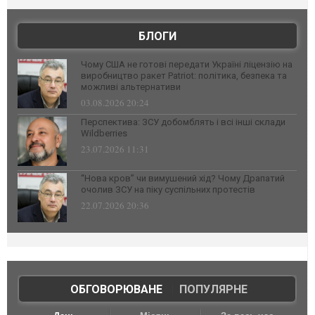
БЛОГИ
Чому США не готові передати Україні ліцензію на
виробництво ракет Patriot: політика, безпека та
можливі альтернативи
03.08.2026 20:24
Перспектива: ЗСУ добомблять і всі інші склади
Wildberries
23.07.2026 11:31
“Нова кров” чи вимушений хід? Чому Драпатий
очолив ЗСУ на піку суспільних протестів
22.07.2026 20:36
ОБГОВОРЮВАНЕ
|
ПОПУЛЯРНЕ