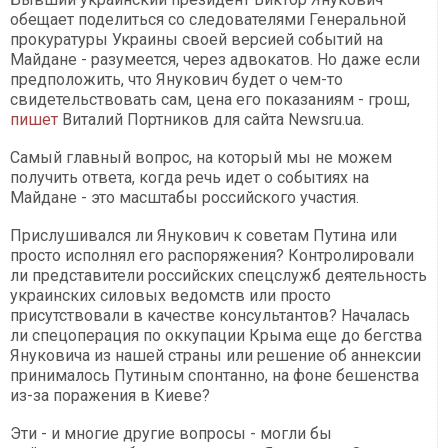
обещает поделиться со следователями Генеральной
прокуратуры Украины своей версией событий на
Майдане - разумеется, через адвокатов. Но даже если
предположить, что Янукович будет о чем-то
свидетельствовать сам, цена его показаниям - грош,
пишет
Виталий Портников для сайта Newsru.ua.
Самый главный вопрос, на который мы не можем
получить ответа, когда речь идет о событиях на
Майдане - это масштабы российского участия.
Прислушивался ли Янукович к советам Путина или
просто исполнял его распоряжения? Контролировали
ли представители российских спецслужб деятельность
украинских силовых ведомств или просто
присутствовали в качестве консультантов? Началась
ли спецоперация по оккупации Крыма еще до бегства
Януковича из нашей страны или решение об аннексии
принималось Путиным спонтанно, на фоне бешенства
из-за поражения в Киеве?
Эти - и многие другие вопросы - могли бы