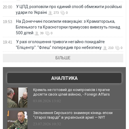
У ЦПД розповіли про єдиний спосіб обмежити російські
20:00
удари по Україні
273
0
На Донеччині посилили евакуацію: з Краматорська,
19:53
Біленького та Красноторки примусово вивезуть понад
500 дітей
39
0
У разі оголошення тривоги негайно покидайте
19:41
"Епіцентр": "Флеш" попередив про небезпеку
210
0
БІЛЬШЕ
АНАЛІТИКА
Кремль не готовий до компромісів і прагне
досягти своїх цілей війною, - Foreign Affairs
03.08.2026 13:02
Звільнення Сирського знаменує кінець епохи
"старої гвардії" в українській армії — NYT
23.07.2026 10:32