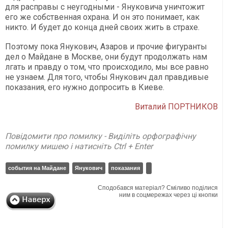
для расправы с неугодными - Януковича уничтожит
его же собственная охрана. И он это понимает, как
никто. И будет до конца дней своих жить в страхе.
Поэтому пока Янукович, Азаров и прочие фигуранты
дел о Майдане в Москве, они будут продолжать нам
лгать и правду о том, что происходило, мы все равно
не узнаем. Для того, чтобы Янукович дал правдивые
показания, его нужно допросить в Киеве.
Виталий ПОРТНИКОВ
Повідомити про помилку - Виділіть орфографічну
помилку мишею і натисніть Ctrl + Enter
события на Майдане
Янукович
показания
Сподобався матеріал? Сміливо поділися
ним в соцмережах через ці кнопки