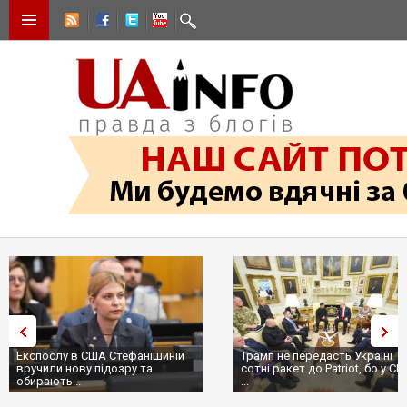
Експослу в США Стефанішиній
Трамп не передасть Україні
вручили нову підозру та
сотні ракет до Patriot, бо у С
обирають...
...