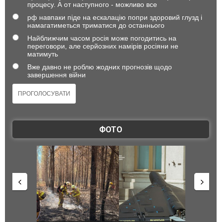
процесу. А от наступного - можливо все
рф навпаки піде на ескалацію попри здоровий глузд і
намагатиметься триматися до останнього
Найближчим часом росія може погодитись на
переговори, але серйозних намірів росіяни не
матимуть
Вже давно не роблю жодних прогнозів щодо
завершення війни
ФОТО