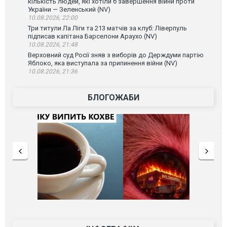
кількість людей, які хотіли б завершення війни проти
України — Зеленський (NV)
10.08.2026, 22:00
Три титули Ла Ліги та 213 матчів за клуб: Ліверпуль
підписав капітана Барселони Араухо (NV)
10.08.2026, 21:48
Верховний суд Росії зняв з виборів до Держдуми партію
Яблоко, яка виступала за припинення війни (NV)
10.08.2026, 21:36
БЛОГОЖАБИ