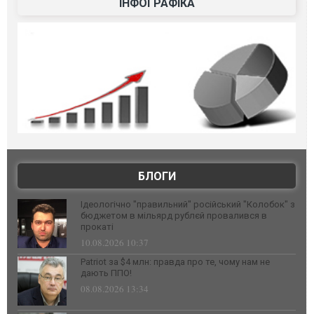
ІНФОГРАФІКА
БЛОГИ
Ідеологічно "правильний" російський "Колобок" з
бюджетом в мільярд рублєй провалився в
прокаті
10.08.2026 10:37
Patriot за $4 млн: правда про те, чому нам не
дають ППО!
08.08.2026 13:34