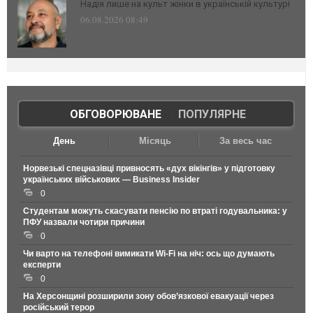
Надія лише на культ жінки в українській культурі
06.08.2026 08:49
ОБГОВОРЮВАНЕ
|
ПОПУЛЯРНЕ
День
Місяць
За весь час
Норвезькі спецназівці привносять «дух вікінгів» у підготовку
українських військових — Business Insider
0
Студентам можуть скасувати пенсію по втраті годувальника: у
ПФУ назвали чотири причини
0
Чи варто на телефонi вимикати Wi-Fi на ніч: ось що думають
експерти
0
На Херсонщині розширили зону обов’язкової евакуації через
російський терор