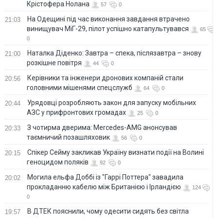
Крістофера Нолана
57
0
На Одещині під час виконання завдання втрачено
21:03
винищувач МіГ-29, пілот успішно катапультувався
65
0
Наталка Діденко: Завтра – спека, післязавтра – знову
21:00
розкішне повітря
44
0
Керівники та інженери дронових компаній стали
20:56
головними мішенями спецслужб
64
0
Урядовці розробляють закон для запуску мобільних
20:44
АЗС у прифронтових громадах
25
0
З чотирма дверима: Mercedes-AMG анонсував
20:33
таємничий позашляховик
56
0
Спікер Сейму закликав Україну визнати події на Волині
20:15
геноцидом поляків
92
0
Могила ельфа Доббі із "Гаррі Поттера" завадила
20:02
прокладанню кабелю між Британією і Ірландією
124
0
В ДТЕК пояснили, чому одесити сидять без світла
19:57