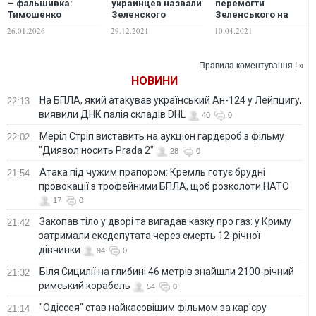
– фальшивка:
украинцев назвали
перемогти
Тимошенко
Зеленского
Зеленського на
заявила, що є
разочарованием
виборах:
26.01.2026
29.12.2021
10.04.2021
результати
года: результаты
результати
експертизи
соцопроса
соцопитування
Правила коментування ! »
НОВИНИ
На БПЛА, який атакував український Ан-124 у Лейпцигу,
22:13
виявили ДНК палія складів DHL
40
0
Меріл Стріп виставить на аукціон гардероб з фільму
22:02
"Диявол носить Prada 2"
28
0
Атака під чужим прапором: Кремль готує брудні
21:54
провокації з трофейними БПЛА, щоб розколоти НАТО
17
0
Закопав тіло у дворі та вигадав казку про газ: у Криму
21:42
затримали ексдепутата через смерть 12-річної
дівчинки
94
0
Біля Сицилії на глибині 46 метрів знайшли 2100-річний
21:32
римський корабель
54
0
"Одіссея" став найкасовішим фільмом за кар'єру
21:14