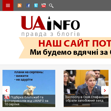
Експослу в США Стефанішині
Підбірка блогожаб та
обрали запобіжний захід
фотоприколів від UAINFO за
10 серпня