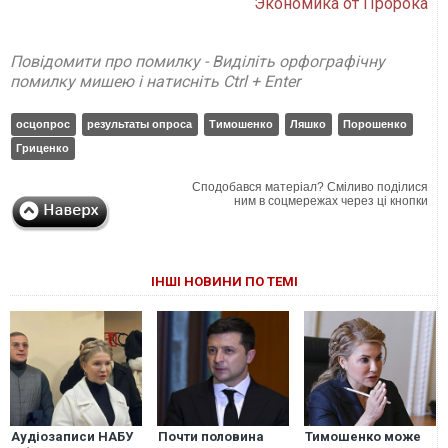
Экономика от Пророка
Повідомити про помилку - Виділіть орфографічну
помилку мишею і натисніть Ctrl + Enter
осцопрос
результаты опроса
Тимошенко
Ляшко
Порошенко
Гриценко
Сподобався матеріал? Сміливо поділися
ним в соцмережах через ці кнопки
ІНШІ НОВИНИ ПО ТЕМІ
Аудіозаписи НАБУ
Почти половина
Тимошенко може