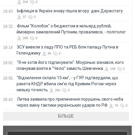
104
0
Інфляція в Україні знову пішла вгору: дані Держстату
19:43
37
0
Фільм "Колобок" з бюджетом в мільярд рублєй,
19:32
ймовірно замовлений Путіним, провалився, - політолог
268
0
ЗСУ вивели з ладу ППО та РЕБ біля палацу Путіна в
19:14
Геленджику
95
0
"Я не хотів його підписувати": Моурінью зізнався, кого
19:02
планував взяти в "Челсі" замість Шевченка
168
0
"Відхилення склало 15 км", - у ГУР підтвердили, що
18:56
ракета КНДР вбила сім'ю під Кривим Рогом через
низьку точність
260
0
Литва заявила про припинення порушень свого неба
18:42
через зміну тактики українських ударів по РФ
76
0
БІЛЬШЕ