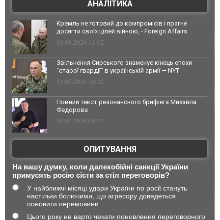
АНАЛІТИКА
Кремль не готовий до компромісів і прагне
досягти своїх цілей війною, - Foreign Affairs
03.08.2026 13:02
Звільнення Сирського знаменує кінець епохи
"старої гвардії" в українській армії — NYT
23.07.2026 10:32
Повний текст резонансного брифінга Михайла
Федорова
18.07.2026 09:27
ОПИТУВАННЯ
На вашу думку, коли далекобійні санкції України
примусять росію сісти за стіл переговорів?
У найближчі місяці удари України по росії стануть
настільки болючими, що агресору доведеться
поновити перемовини
Цього року не варто чекати поновлення переговорного