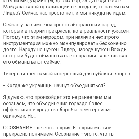
И если мы, украинцы, до сих пор, за 2,5 года после
Майдана, такой организации не создали, то зачем нам
Лидер? Сейчас нас просто нет, и мы никуда не идем.
Сейчас у нас имеется просто абстрактный народ,
который в теории прекрасен, но в реальности ужасен.
Потому что этим народом, при наличии нехитрого
инструментария можно манипулировать бесконечно
долго. Народу не нужен Лидер, народу нужен Вождь,
который будет обманывать его красиво, а не так как
его обманывают сейчас.
Теперь встает самый интересный для публики вопрос:
- Когда же украинцы начнут объединяться?
Я думаю, что произойдет это не ранее чем мы
осознаем, что объединение гораздо более
эффективное средство борьбы, чем героизм-
одиночек. Но...
ОСОЗНАНИЕ - не есть теория. В теории мы все
прекрасно понимаем. Осознание - это то, что ты