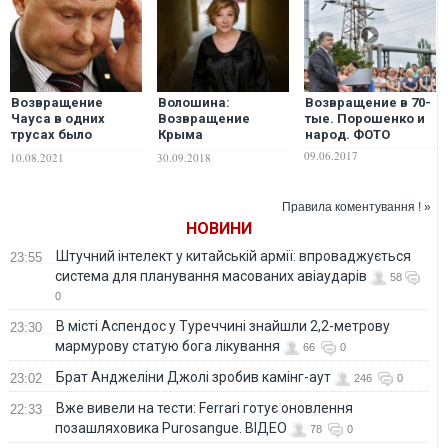
Возвращение
Волошина:
Возвращение в 70-
Чауса в одних
Возвращение
тые. Порошенко и
трусах было
Крыма
народ. ФОТО
похоже на работу
невозможно без
09.06.2017
10.08.2021
30.09.2018
ФСБ по делу
планомерной
Савченко, – Илья
политики
Новиков
возрождения
Правила коментування ! »
крымскотатарского
НОВИНИ
народа
Штучний інтелект у китайській армії: впроваджується
23:55
система для планування масованих авіаударів
58
0
В місті Аспендос у Туреччині знайшли 2,2-метрову
23:30
мармурову статую бога лікування
66
0
Брат Анджеліни Джолі зробив камінг-аут
23:02
246
0
Вже вивели на тести: Ferrari готує оновлення
22:33
позашляховика Purosangue. ВІДЕО
78
0