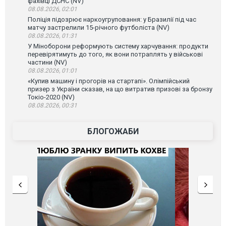
фахівці ДСНС (NV)
08.08.2026, 02:01
Поліція підозрює наркоугруповання: у Бразилії під час
матчу застрелили 15-річного футболіста (NV)
08.08.2026, 01:31
У Міноборони реформують систему харчування: продукти
перевірятимуть до того, як вони потраплять у військові
частини (NV)
08.08.2026, 01:01
«Купив машину і прогорів на стартапі». Олімпійський
призер з України сказав, на що витратив призові за бронзу
Токіо-2020 (NV)
08.08.2026, 00:31
БЛОГОЖАБИ