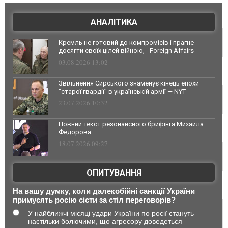
АНАЛІТИКА
Кремль не готовий до компромісів і прагне
досягти своїх цілей війною, - Foreign Affairs
03.08.2026 13:02
Звільнення Сирського знаменує кінець епохи
"старої гвардії" в українській армії — NYT
23.07.2026 10:32
Повний текст резонансного брифінга Михайла
Федорова
18.07.2026 09:27
ОПИТУВАННЯ
На вашу думку, коли далекобійні санкції України
примусять росію сісти за стіл переговорів?
У найближчі місяці удари України по росії стануть
настільки болючими, що агресору доведеться