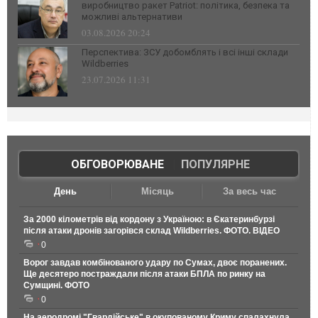
виробництво ракет Patriot: політика, безпека та
можливі альтернативи
03.08.2026 20:24
Перспектива: ЗСУ добомблять і всі інші склади
Wildberries
23.07.2026 11:31
ОБГОВОРЮВАНЕ
|
ПОПУЛЯРНЕ
День
Місяць
За весь час
За 2000 кілометрів від кордону з Україною: в Єкатеринбурзі
після атаки дронів загорівся склад Wildberries. ФОТО. ВІДЕО
0
Ворог завдав комбінованого удару по Сумах, двоє поранених.
Ще десятеро постраждали після атаки БПЛА по ринку на
Сумщині. ФОТО
0
На аеродромі "Гвардійське" в окупованому Криму спалахнула