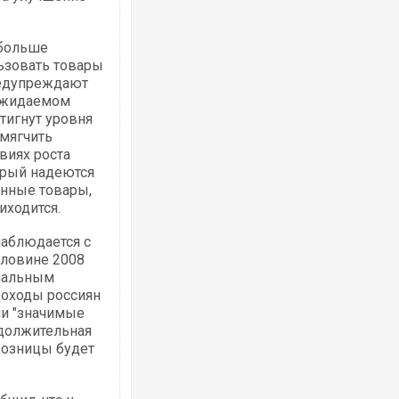
 больше
ьзовать товары
редупреждают
Українські надзвичайники врятували 
 ожидаемом
під час ліквідації масштабної лісової 
Франції
тигнут уровня
смягчить
овиях роста
орый надеются
енные товары,
иходится.
наблюдается с
оловине 2008
циальным
доходы россиян
ли "значимые
Неймар влаштував конфлікт після пе
одолжительная
"Сантоса". ВІДЕО
 розницы будет