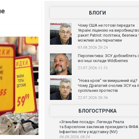
не
БЛОГИ
Чому США не готові передати
Україні ліцензію на виробництв
ракет Patriot: політика, безпека 
можливі альтернативи
03.08.2026 20:24
Перспектива: ЗСУ добомблять і
всі інші склади Wildberries
23.07.2026 11:31
“Нова кров” чи вимушений хід?
Чому Драпатий очолив ЗСУ на п
суспільних протестів
22.07.2026 20:36
БЛОГОСТРІЧКА
«Зганьбив посаду». Легенда Реала
та Барселони закликав президента ФІФА
Інфантіно піти у відставку (NV)
06.08.2026, 08:24