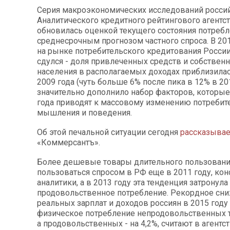
Серия макроэкономических исследований росси
Аналитического кредитного рейтингового агентст
обновилась оценкой текущего состояния потребл
среднесрочным прогнозом частного спроса. В 20
на рынке потребительского кредитования Росси
сдулся - доля привлеченных средств и собстве
населения в располагаемых доходах приблизила
2009 года (чуть больше 6% после пика в 12% в 201
значительно дополнило набор факторов, которы
года приводят к массовому изменению потребит
мышления и поведения.
Об этой печальной ситуации сегодня
рассказыва
«Коммерсантъ».
Более дешевые товары длительного пользовани
пользоваться спросом в РФ еще в 2011 году, ко
аналитики, а в 2013 году эта тенденция затронула
продовольственное потребление. Рекордное сн
реальных зарплат и доходов россиян в 2015 год
физическое потребление непродовольственных т
а продовольственных - на 4,2%, считают в агентст