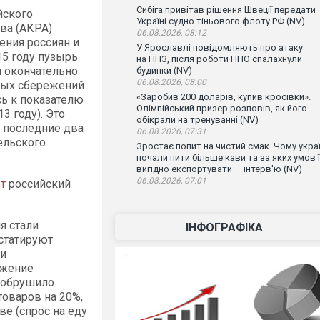
Сибіга привітав рішення Швеції передати
йского
Україні судно тіньового флоту РФ (NV)
ва (АКРА)
06.08.2026, 08:12
ения россиян и
У Ярославлі повідомляють про атаку
15 году пузырь
на НПЗ, після роботи ППО спалахнули
и окончательно
будинки (NV)
06.08.2026, 08:00
нных сбережений
«Заробив 200 доларів, купив кросівки».
сь к показателю
Олімпійський призер розповів, як його
3 году). Это
обікрали на тренуванні (NV)
е последние два
06.08.2026, 07:31
ельского
Зростає попит на чистий смак. Чому украї
почали пити більше кави та за яких умов ї
вигідно експортувати — інтерв'ю (NV)
06.08.2026, 07:01
ет
российский
я стали
ІНФОГРАФІКА
нстатируют
 и
ижение
у обрушило
оваров на 20%,
ве (спрос на еду