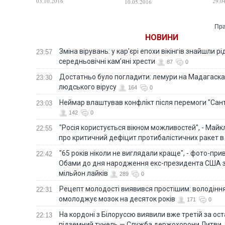
03.10.2016
29.0
10.05.2016
Пра
НОВИНИ
Зміна вірувань: у кар'єрі епохи вікінгів знайшли рід
23:57
середньовічні кам’яні хрести
87
0
Достатньо було погладити: лемури на Мадагаска
23:30
людського вірусу
164
0
Неймар влаштував конфлікт після перемоги "Сан
23:03
142
0
"Росія користується вікном можливостей", - Майк
22:55
про критичний дефіцит протибалістичних ракет в 
"65 років ніколи не виглядали краще", - фото-пр
22:42
Обами до дня народження екс-президента США 
мільйон лайків
289
0
Рецепт молодості виявився простішим: володінн
22:31
омолоджує мозок на десяток років
171
0
На кордоні з Білоруссю виявили вже третій за ост
22:13
підземний тунель — Служба держохорони Литви