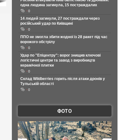
Росіяни атакували Київ балістикою та дронами:
одна людина загинула, 15 постраждалих
0
14 людей загинули, 27 постраждали через
російський удар по Київщині
0
ППО не змогла збити жодної із 28 ракет під час
ворожого обстрілу
0
Удар по "Епіцентру": ворог знищив ключові
логістичні центри та завод з виробництв
керамічної плитки
0
Склад Wildberries горить після атаки дронів у
Тульській області
0
ФОТО