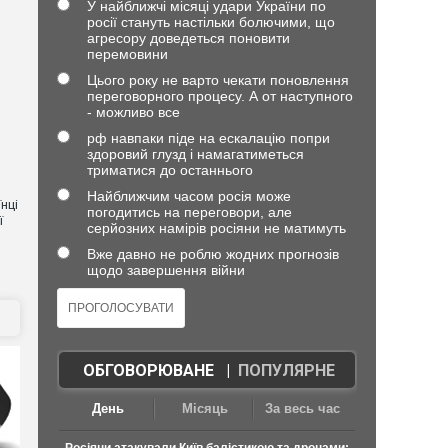
У найближчі місяці удари України по
росії стануть настільки болючими, що
агресору доведеться поновити
перемовини
Цього року не варто чекати поновлення
переговорного процесу. А от наступного
- можливо все
рф навпаки піде на ескалацію попри
здоровий глузд і намагатиметься
триматися до останнього
Найближчим часом росія може
нці
погодитись на переговори, але
ї
серйозних намірів росіяни не матимуть
Вже давно не роблю жодних прогнозів
щодо завершення війни
ОБГОВОРЮВАНЕ
|
ПОПУЛЯРНЕ
День
Місяць
За весь час