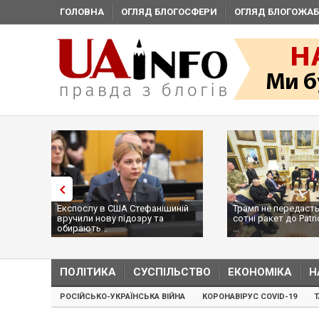
ГОЛОВНА
ОГЛЯД БЛОГОСФЕРИ
ОГЛЯД БЛОГОЖАБ
Експослу в США Стефанішиній
Трамп не передасть
вручили нову підозру та
сотні ракет до Patri
обирають...
...
ПОЛІТИКА
СУСПІЛЬСТВО
ЕКОНОМІКА
Н
РОСІЙСЬКО-УКРАЇНСЬКА ВІЙНА
КОРОНАВІРУС COVID-19