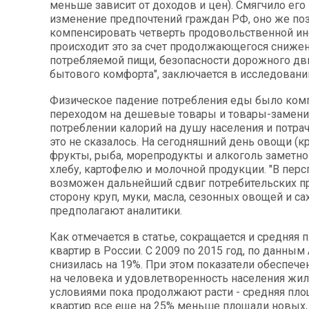
меньше зависит от доходов и цен). Смягчило его
изменение предпочтений граждан РФ, оно же по
компенсировать четверть продовольственной ин
происходит это за счет продолжающегося снижен
потребляемой пищи, безопасности дорожного дв
бытового комфорта", заключается в исследовани
Физическое падение потребления еды было ком
переходом на дешевые товары и товары-заменит
потреблении калорий на душу населения и потра
это не сказалось. На сегодняшний день овощи (к
фрукты, рыба, морепродукты и алкоголь заметно
хлебу, картофелю и молочной продукции. "В пер
возможен дальнейший сдвиг потребительских п
сторону круп, муки, масла, сезонных овощей и сах
предполагают аналитики.
Как отмечается в статье, сокращается и средняя
квартир в России. С 2009 по 2015 год, по данным
снизилась на 19%. При этом показатели обеспеч
на человека и удовлетворенность населения ж
условиями пока продолжают расти - средняя пл
квартир все еще на 25% меньше площади новых,