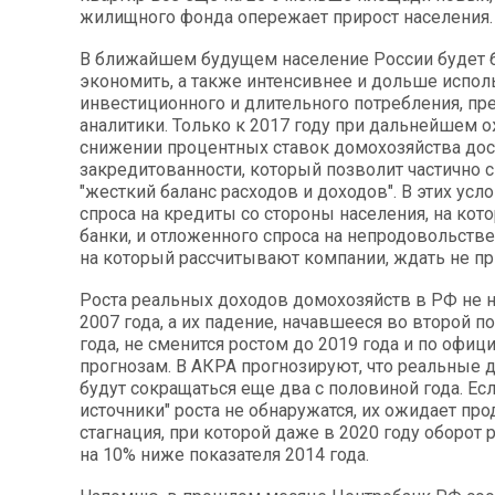
жилищного фонда опережает прирост населения.
В ближайшем будущем население России будет
экономить, а также интенсивнее и дольше испол
инвестиционного и длительного потребления, п
аналитики. Только к 2017 году при дальнейшем
снижении процентных ставок домохозяйства дос
закредитованности, который позволит частично 
"жесткий баланс расходов и доходов". В этих усл
спроса на кредиты со стороны населения, на кот
банки, и отложенного спроса на непродовольств
на который рассчитывают компании, ждать не пр
Роста реальных доходов домохозяйств в РФ не 
2007 года, а их падение, начавшееся во второй п
года, не сменится ростом до 2019 года и по офи
прогнозам. В АКРА прогнозируют, что реальные 
будут сокращаться еще два с половиной года. Ес
источники" роста не обнаружатся, их ожидает пр
стагнация, при которой даже в 2020 году оборот
на 10% ниже показателя 2014 года.