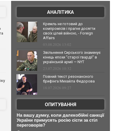
АНАЛІТИКА
Кремль не готовий до
о
компромісів і прагне досягти
та
своїх цілей війною, - Foreign
Affairs
03.08.2026 13:02
Звільнення Сирського знаменує
кінець епохи "старої гвардії" в
українській армії — NYT
23.07.2026 10:32
Повний текст резонансного
іку
брифінга Михайла Федорова
18.07.2026 09:27
ОПИТУВАННЯ
На вашу думку, коли далекобійні санкції
України примусять росію сісти за стіл
переговорів?