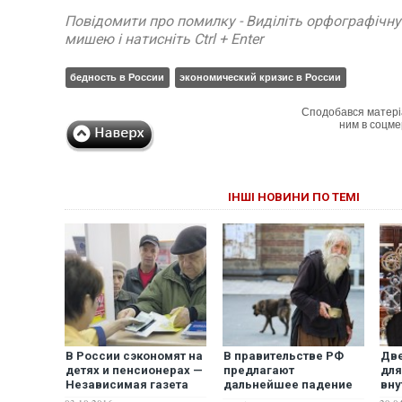
Повідомити про помилку - Виділіть орфографічн
мишею і натисніть Ctrl + Enter
бедность в России
экономический кризис в России
Сподобався матері
ним в соцме
ІНШІ НОВИНИ ПО ТЕМІ
В России сэкономят на
В правительстве РФ
Две
детях и пенсионерах —
предлагают
для
Независимая газета
дальнейшее падение
вну
доходов россиян