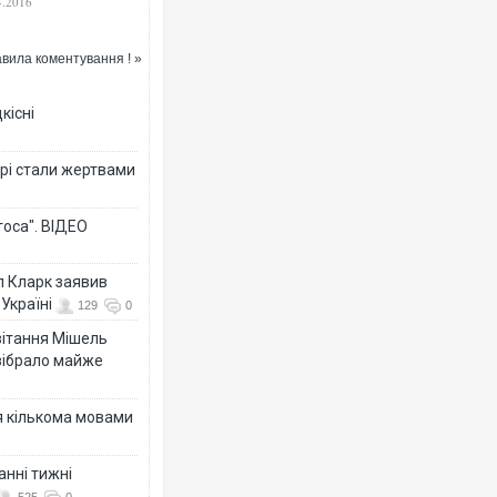
4.2016
вила коментування ! »
кісні
рі стали жертвами
тоса". ВІДЕО
л Кларк заявив
Україні
129
0
ивітання Мішель
зібрало майже
я кількома мовами
анні тижні
525
0