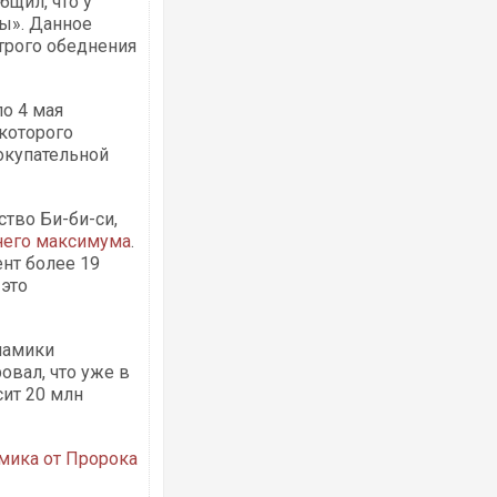
щил, что у
ы». Данное
трого обеднения
о 4 мая
которого
окупательной
ство Би-би-си,
него максимума
.
ент более 19
 это
амики
овал, что уже в
ит 20 млн
мика от Пророка