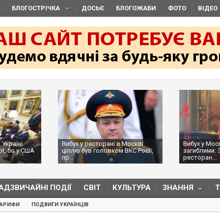
БЛОГОСТРІЧКА
ДОСЬЄ
БЛОГОЖАБИ
ФОТО
ВІДЕО
 Україні
Вибух у ресторані в Москві:
Вибух у Мос
ot, бо у США
ціллю був головком ВКС Росії,
загиблими: 
пр...
ресторан...
АДЗВИЧАЙНІ ПОДІЇ
СВІТ
КУЛЬТУРА
ЗНАННЯ
ТАРИФИ
ПОДВИГИ УКРАЇНЦІВ