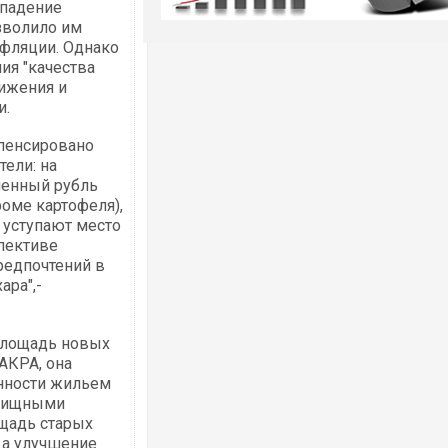
 падение
зволило им
фляции. Однако
ия "качества
ижения и
и.
пенсировано
ели: на
ченный рубль
роме картофеля),
 уступают место
спективе
редпочтений в
ара",-
 площадь новых
 АКРА, она
енности жильем
илищными
ощадь старых
 а улучшение