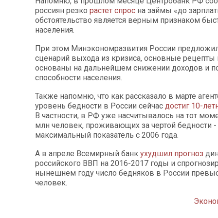
Напомню, в прошлом месяце Центробанк РФ сооб
россиян резко
растет спрос
на займы «до зарплат
обстоятельство является верным признаком быс
населения.
При этом Минэкономразвития России предложил
сценарий выхода из кризиса, основные рецепты 
основаны на дальнейшем снижении доходов и п
способности населения.
Также напомню, что как рассказало в марте агент
уровень бедности в России сейчас
достиг 10-лет
В частности, в РФ уже насчитывалось на тот мом
млн человек, проживающих за чертой бедности -
максимальный показатель с 2006 года.
А в апреле Всемирный банк
ухудшил прогноз
дин
российского ВВП на 2016-2017 годы и спрогнозир
нынешнем году число бедняков в России превыс
человек.
Эконо