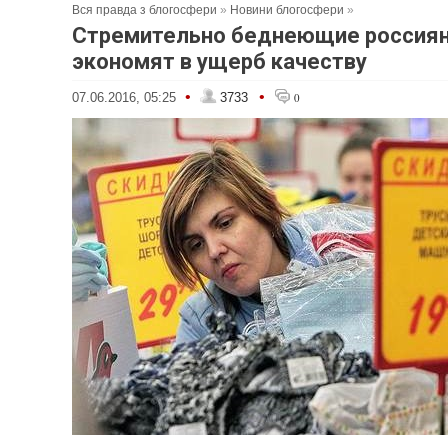
Вся правда з блогосфери
»
Новини блогосфери
»
Стремительно беднеющие россия
экономят в ущерб качеству
•
•
07.06.2016, 05:25
3733
0