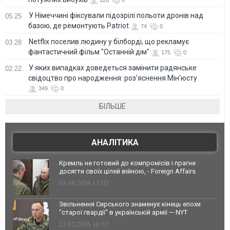
У Німеччині фіксували підозрілі польоти дронів над
05:25
базою, де ремонтують Patriot
74
0
Netflix поселив людину у білборді, що рекламує
03:28
фантастичний фільм "Останній дім"
175
0
У яких випадках доведеться замінити радянське
02:22
свідоцтво про народження: роз'яснення Мін'юсту
349
0
БІЛЬШЕ
АНАЛІТИКА
Кремль не готовий до компромісів і прагне
досягти своїх цілей війною, - Foreign Affairs
03.08.2026 13:02
Звільнення Сирського знаменує кінець епохи
"старої гвардії" в українській армії — NYT
23.07.2026 10:32