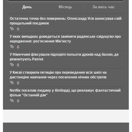
День
Місяць
За весь час
Остаточна точка без повернень: Олександр Усік анонсував свій
прощальний поєдинок
0
У яких випадках доведеться замінити радянське свідоцтво про
народження: роз'яснення Мін'юсту
0
У Німеччині фіксували підозрілі польоти дронів над базою, де
ремонтують Patriot
0
У Києві створили петицію про переведення всіх шкіл на
дистанціне навчання через посилення нічних обстрілів
0
Netflix поселив людину у білборді, що рекламує фантастичний
фільм "Останній дім"
0