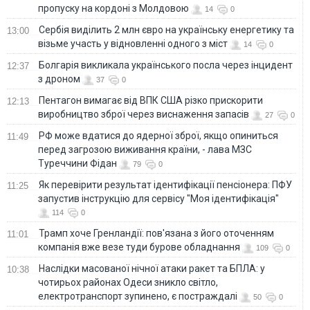
пропуску на кордоні з Молдовою
14
0
Сербія виділить 2 млн євро на українську енергетику та
13:00
візьме участь у відновленні одного з міст
14
0
Болгарія викликала українського посла через інцидент
12:37
з дроном
37
0
Пентагон вимагає від ВПК США різко прискорити
12:13
виробництво зброї через виснаження запасів
27
0
РФ може вдатися до ядерної зброї, якщо опиниться
11:49
перед загрозою виживання країни, - лава МЗС
Туреччини Фідан
79
0
Як перевірити результат ідентифікації пенсіонера: ПФУ
11:25
запустив інструкцію для сервісу "Моя ідентифікація"
114
0
Трамп хоче Гренландії: пов'язана з його оточенням
11:01
компанія вже везе туди бурове обладнання
109
0
Наслідки масованої нічної атаки ракет та БПЛА: у
10:38
чотирьох районах Одеси зникло світло,
електротранспорт зупинено, є постраждалі
50
0