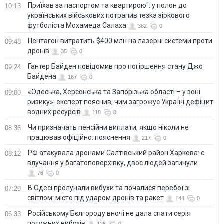
Приїхав за паспортом та квартирою": у полон до
10:13
українських військових потрапив тезка зіркового
футболіста Мохамеда Салаха
382
0
Пентагон витратить $400 млн на лазерні системи проти
09:48
дронів
35
0
Гантер Байден повідомив про погіршення стану Джо
09:24
Байдена
167
0
«Одеська, Херсонська та Запорізька області – у зоні
09:00
ризику»: експерт пояснив, чим загрожує Україні дефіцит
водних ресурсів
118
0
Чи призначать пенсійни виплати, якщо ніколи не
08:36
працював офіційно: пояснення
217
0
РФ атакувала дронами Салтівський район Харкова: є
08:12
влучання у багатоповерхівку, двоє людей загинули
76
0
В Одесі пролунали вибухи та почалися перебої зі
07:29
світлом: місто під ударом дронів та ракет
144
0
Російському Бєлгороду вночі не дала спати серія
06:33
потужних вибухів
126
0