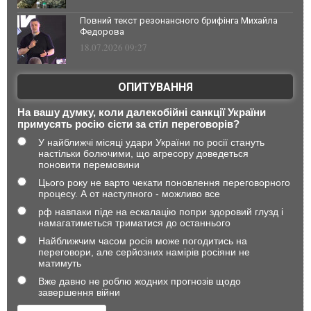
Повний текст резонансного брифінга Михайла
Федорова
18.07.2026 09:27
ОПИТУВАННЯ
На вашу думку, коли далекобійні санкції України
примусять росію сісти за стіл переговорів?
У найближчі місяці удари України по росії стануть
настільки болючими, що агресору доведеться
поновити перемовини
Цього року не варто чекати поновлення переговорного
процесу. А от наступного - можливо все
рф навпаки піде на ескалацію попри здоровий глузд і
намагатиметься триматися до останнього
Найближчим часом росія може погодитись на
переговори, але серйозних намірів росіяни не
матимуть
Вже давно не роблю жодних прогнозів щодо
завершення війни