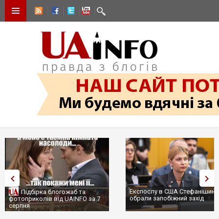
Експослу в США Стефанішиній
Трамп не передасть Украї
обрали запобіжний захід
сотні ракет до Patriot, бо
...