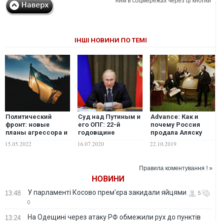
ним в соцмережах через ці кнопки
ІНШІ НОВИНИ ПО ТЕМІ
Политический
Суд над Путиным и
Advance: Как и
фронт: новые
его ОПГ: 22-й
почему Россия
планы агрессора и
годовщине
продала Аляску
как победить врага
Международного
США за бесценок
15.05.2022
16.07.2020
22.10.2019
уголовного суда,
посвящается
Правила коментування ! »
НОВИНИ
У парламенті Косово прем'єра закидали яйцями
13:48
5
0
На Одещині через атаку РФ обмежили рух до пунктів
13:24