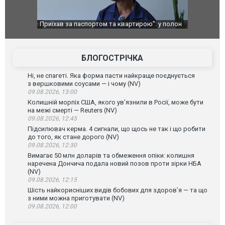
идали яйцями
Приїхав за паспортом та квартирою": у полон
Одесу накр
до українських військових потрапив тезка
ураганним 
зіркового футболіста Мохамеда Салаха
БЛОГОСТРІЧКА
Ні, не спагеті. Яка форма пасти найкраще поєднується
з вершковими соусами — і чому (NV)
09.08.2026, 13:00
Колишній морпіх США, якого ув’язнили в Росії, може бути
на межі смерті — Reuters (NV)
09.08.2026, 12:45
Підсилювач керма. 4 сигнали, що щось не так і що робити
до того, як стане дорого (NV)
09.08.2026, 12:30
Вимагає 50 млн доларів та обмеження опіки: колишня
наречена Дончича подала новий позов проти зірки НБА
(NV)
09.08.2026, 12:15
Шість найкорисніших видів бобових для здоров’я — та що
з ними можна приготувати (NV)
09.08.2026, 12:00