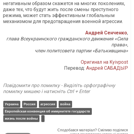
негативным образом скажется на многих поколениях,
даже тех, что будут жить после смены преступного
режима, может стать эффективным глобальным
механизмом для предотвращения военной агрессии.
Андрей Сенченко
,
глава Всеукраинского гражданского движения «Сила
права»,
член политсовета партии «Батькивщина»
Оригинал на Kyivpost
Перевод:
Андрей САБАДЫР
Повідомити про помилку - Виділіть орфографічну
помилку мишею і натисніть Ctrl + Enter
Украина
Россия
агрессия
война
Европейская конвенция об иммунитете государств
жизнь после войны
Сподобався матеріал? Сміливо поділися