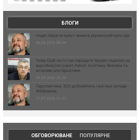
БЛОГИ
Надія лише на культ жінки в українській культурі
06.08.2026 08:49
Чому США не готові передати Україні ліцензію на
виробництво ракет Patriot: політика, безпека та
можливі альтернативи
03.08.2026 20:24
Перспектива: ЗСУ добомблять і всі інші склади
Wildberries
23.07.2026 11:31
ОБГОВОРЮВАНЕ
|
ПОПУЛЯРНЕ