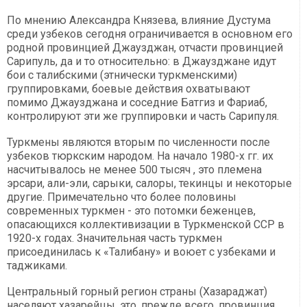
По мнению Александра Князева, влияние Дустума
среди узбеков сегодня ограничивается в основном его
родной провинцией Джаузджан, отчасти провинцией
Сарипуль, да и то относительно: в Джаузджане идут
бои с талибскими (этнически туркменскими)
группировками, боевые действия охватывают
помимо Джаузджана и соседние Батгиз и Фариаб,
контролируют эти же группировки и часть Сарипуля.
Туркмены являются вторым по численности после
узбеков тюркским народом. На начало 1980-х гг. их
насчитывалось не менее 500 тысяч , это племена
эрсари, али-эли, сарыки, салоры, текинцы и некоторые
другие. Примечательно что более половины
современных туркмен - это потомки беженцев,
опасающихся коллективизации в Туркменской ССР в
1920-х годах. Значительная часть туркмен
присоединилась к «Талибану» и воюет с узбеками и
таджиками.
Центральный горный регион страны (Хазараджат)
населяют хазарейцы, это, прежде всего, провинция