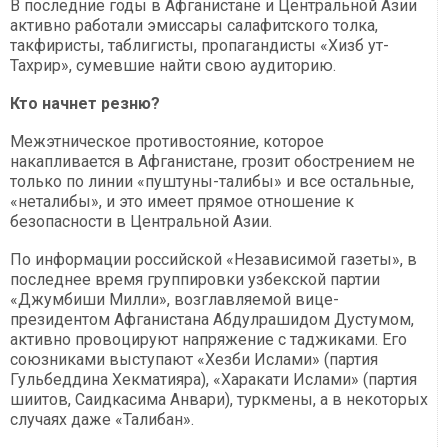
В последние годы в Афганистане и Центральной Азии
активно работали эмиссары салафитского толка,
такфиристы, таблигисты, пропагандисты «Хизб ут-
Тахрир», сумевшие найти свою аудиторию.
Кто начнет резню?
Межэтническое противостояние, которое
накапливается в Афганистане, грозит обострением не
только по линии «пуштуны-талибы» и все остальные,
«неталибы», и это имеет прямое отношение к
безопасности в Центральной Азии.
По информации российской «Независимой газеты», в
последнее время группировки узбекской партии
«Джумбиши Милли», возглавляемой вице-
президентом Афганистана Абдулрашидом Дустумом,
активно провоцируют напряжение с таджиками. Его
союзниками выступают «Хезби Ислами» (партия
Гульбеддина Хекматияра), «Харакати Ислами» (партия
шиитов, Саидкасима Анвари), туркмены, а в некоторых
случаях даже «Талибан».