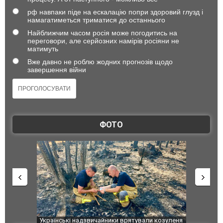
рф навпаки піде на ескалацію попри здоровий глузд і
намагатиметься триматися до останнього
Найближчим часом росія може погодитись на
переговори, але серйозних намірів росіяни не
матимуть
Вже давно не роблю жодних прогнозів щодо
завершення війни
ФОТО
шкоджено
Українські надзвичайники врятували козуленя
СБУ за спр