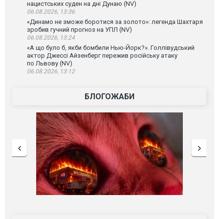
нацистських суден на дні Дунаю (NV)
06.08.2026, 13:36
«Динамо не зможе боротися за золото»: легенда Шахтаря
зробив гучний прогноз на УПЛ (NV)
06.08.2026, 13:24
«А що було б, якби бомбили Нью-Йорк?». Голлівудський
актор Джессі Айзенберг пережив російську атаку
по Львову (NV)
06.08.2026, 13:12
БЛОГОЖАБИ