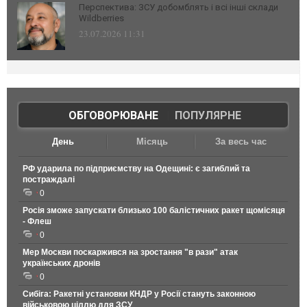
Перспектива: ЗСУ добомблять і всі інші склади
Wildberries
23.07.2026 11:31
ОБГОВОРЮВАНЕ
|
ПОПУЛЯРНЕ
День
Місяць
За весь час
РФ ударила по підприємству на Одещині: є загиблий та
постраждалі
0
Росія зможе запускати близько 100 балістичних ракет щомісяця
- Флеш
0
Мер Москви поскаржився на зростання "в рази" атак
українських дронів
0
Сибіга: Ракетні установки КНДР у Росії стануть законною
військовою ціллю для ЗСУ