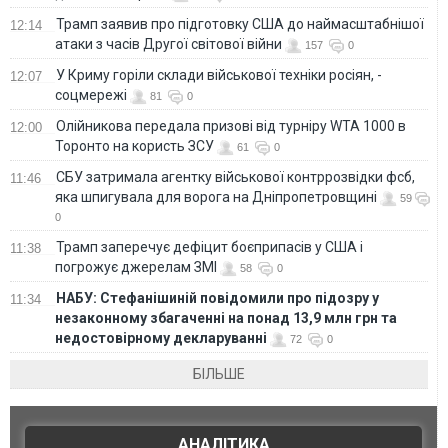
Трамп заявив про підготовку США до наймасштабнішої
12:14
атаки з часів Другої світової війни
157
0
У Криму горіли склади військової техніки росіян, -
12:07
соцмережі
81
0
Олійникова передала призові від турніру WTA 1000 в
12:00
Торонто на користь ЗСУ
61
0
СБУ затримала агентку військової контррозвідки фсб,
11:46
яка шпигувала для ворога на Дніпропетровщині
59
0
Трамп заперечує дефіцит боєприпасів у США і
11:38
погрожує джерелам ЗМІ
58
0
НАБУ: Стефанішиній повідомили про підозру у
11:34
незаконному збагаченні на понад 13,9 млн грн та
недостовірному декларуванні
72
0
БІЛЬШЕ
АНАЛІТИКА