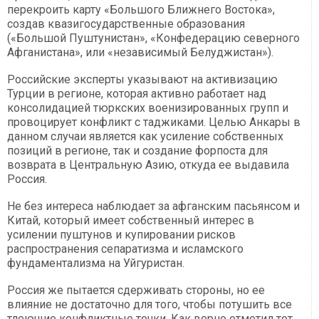
перекроить карту «Большого Ближнего Востока»,
создав квазигосударственные образования
(«Большой Пуштунистан», «Конфедерацию северного
Афганистана», или «независимый Белуджистан»).
Российские эксперты указывают на активизацию
Турции в регионе, которая активно работает над
консолидацией тюркских военизированных групп и
провоцирует конфликт с таджиками. Целью Анкары в
данном случаи является как усиление собственных
позиций в регионе, так и создание форпоста для
возврата в Центральную Азию, откуда ее выдавила
Россия.
Не без интереса наблюдает за афганским пасьянсом и
Китай, который имеет собственный интерес в
усилении пуштунов и купировании рисков
распространения сепаратизма и исламского
фундаментализма на Уйгуристан.
Россия же пытается сдерживать стороны, но ее
влияние не достаточно для того, чтобы потушить все
тлеющие конфликтные точки. Как верно отметил тот