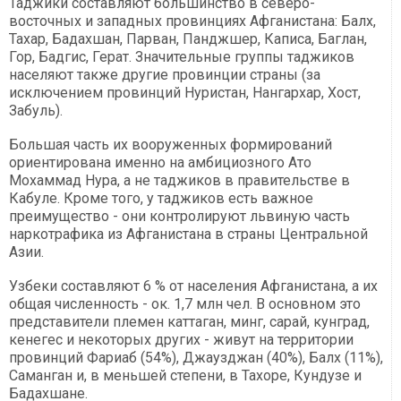
Таджики составляют большинство в северо-
восточных и западных провинциях Афганистана: Балх,
Тахар, Бадахшан, Парван, Панджшер, Каписа, Баглан,
Гор, Бадгис, Герат. Значительные группы таджиков
населяют также другие провинции страны (за
исключением провинций Нуристан, Нангархар, Хост,
Забуль).
Большая часть их вооруженных формирований
ориентирована именно на амбициозного Ато
Мохаммад Нура, а не таджиков в правительстве в
Кабуле. Кроме того, у таджиков есть важное
преимущество - они контролируют львиную часть
наркотрафика из Афганистана в страны Центральной
Азии.
Узбеки составляют 6 % от населения Афганистана, а их
общая численность - ок. 1,7 млн чел. В основном это
представители племен каттаган, минг, сарай, кунград,
кенегес и некоторых других - живут на территории
провинций Фариаб (54%), Джаузджан (40%), Балх (11%),
Саманган и, в меньшей степени, в Тахоре, Кундузе и
Бадахшане.