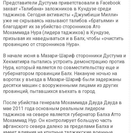
Представители Дустума приветствовали в Facebook
захват «Талибана» заложников в Кундузе среди
таджиков. Сегодня активисты «Джумбиши Милли»
уже не скрываясь называют талибов «братьями» и
благодарят их за убийство сторонников Ато
Мохаммада Нура (лидера таджиков) в Кундузе,
призывая их наведываться и в Балх, чтобы «очистить
провинцию от сторонников Нура».
В начале июня в Мазари-Шариф сторонники Дустума и
Хекматияра пытались устроить демонстрацию против
Нура, который является по совместительству еще и
губернатором провинции Балх. Накануне ночью на
воротах у въезда в Мазари-Шариф были задержаны
десятки машин с вооруженными лицами из других
провинций, пытавшихся въехать в город.
После убийства генерала Мохаммада Дауда Дауда в
мае 2011 года основным реальным лидером
таджиков на севере является губернатор Балха Атто
Мохаммад Нур. Он контролирует большую часть
афганского севера далеко за пределами Балха и
имеет влияния на крупные таджикские военные