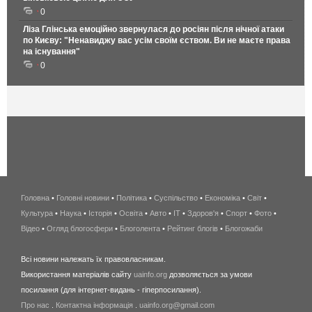
0
Ліза Глінська емоційно звернулася до росіян після нічної атаки
по Києву: "Ненавиджу вас усім своїм єством. Ви не маєте права
на існування"
0
Головна
•
Головні новини
•
Політика
•
Суспільство
•
Економіка
беспроводной
•
Світ
•
Культура
•
Наука
•
Історія
•
Освіта
•
Авто
•
IT
•
Здоров'я
интернет
•
Спорт
•
Фото
•
Відео
•
Огляд блогосфери
•
Блоголента
•
Рейтинг блогів
киев
•
Блогожаби
и
Всі новини належать їх правовласникам.
область
Використання матеріалів сайту
uainfo.org
дозволяється за умови
wimax
посилання (для інтернет-видань - гіперпосилання).
интернет
Про нас
.
Контактна інформація
.
uainfo.org@gmail.com
в