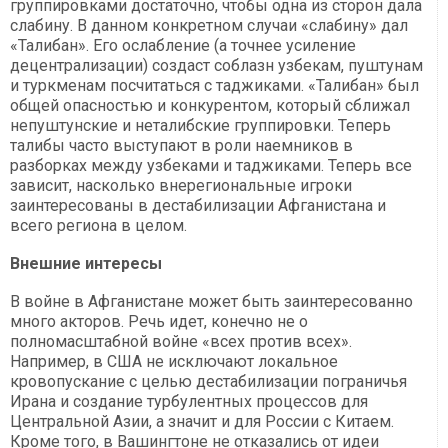
группировками достаточно, чтобы одна из сторон дала
слабину. В данном конкретном случаи «слабину» дал
«Талибан». Его ослабление (а точнее усиление
децентрализации) создаст соблазн узбекам, пуштунам
и туркменам посчитаться с таджиками. «Талибан» был
общей опасностью и конкурентом, который сближал
непуштунские и неталибские группировки. Теперь
талибы часто выступают в роли наемников в
разборках между узбеками и таджиками. Теперь все
зависит, насколько внерегиональные игроки
заинтересованы в дестабилизации Афганистана и
всего региона в целом.
Внешние интересы
В войне в Афганистане может быть заинтересованно
много акторов. Речь идет, конечно не о
полномасштабной войне «всех против всех».
Например, в США не исключают локальное
кровопускание с целью дестабилизации пограничья
Ирана и создание турбулентных процессов для
Центральной Азии, а значит и для России с Китаем.
Кроме того, в Вашингтоне не отказались от идеи