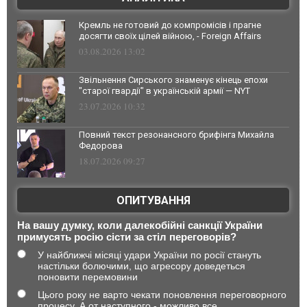
Кремль не готовий до компромісів і прагне
досягти своїх цілей війною, - Foreign Affairs
03.08.2026 13:02
Звільнення Сирського знаменує кінець епохи
"старої гвардії" в українській армії — NYT
23.07.2026 10:32
Повний текст резонансного брифінга Михайла
Федорова
18.07.2026 09:27
ОПИТУВАННЯ
На вашу думку, коли далекобійні санкції України
примусять росію сісти за стіл переговорів?
У найближчі місяці удари України по росії стануть
настільки болючими, що агресору доведеться
поновити перемовини
Цього року не варто чекати поновлення переговорного
процесу. А от наступного - можливо все