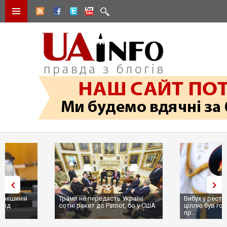
Трамп не передасть Україні
Вибух у ресторані в Москві:
сотні ракет до Patriot, бо у США
ціллю був головком ВКС Росії
...
пр...