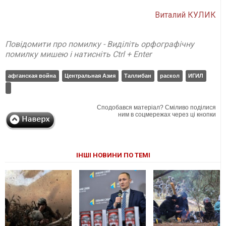
Виталий КУЛИК
Повідомити про помилку - Виділіть орфографічну
помилку мишею і натисніть Ctrl + Enter
афганская война
Центральная Азия
Таллибан
раскол
ИГИЛ
Сподобався матеріал? Сміливо поділися
ним в соцмережах через ці кнопки
ІНШІ НОВИНИ ПО ТЕМІ