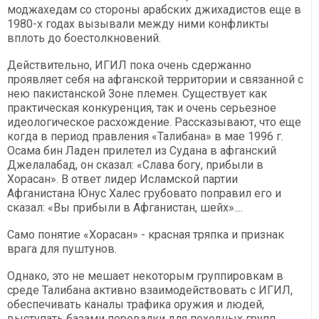
моджахедам со стороны арабских джихадистов еще в
1980-х годах вызывали между ними конфликты
вплоть до боестолкновений.
Действительно, ИГИЛ пока очень сдержанно
проявляет себя на афганской территории и связанной с
нею пакистанской Зоне племен. Существует как
практическая конкуренция, так и очень серьезное
идеологическое расхождение. Рассказывают, что еще
когда в период правления «Талибана» в мае 1996 г.
Осама бин Ладен прилетел из Судана в афганский
Джелалабад, он сказал: «Слава богу, прибыли в
Хорасан». В ответ лидер Исламской партии
Афганистана Юнус Халес грубовато поправил его и
сказал: «Вы прибыли в Афганистан, шейх»....
Cамо понятие «Хорасан» - красная тряпка и признак
врага для пуштунов.
Однако, это не мешает некоторым группировкам в
среде Талибана активно взаимодействовать с ИГИЛ,
обеспечивать каналы трафика оружия и людей,
выступать базами перевалки для походных групп,