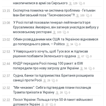
накопичилися в армії за Сирського
129
0
Eкспертна помилка чи системна проблема - Гетьман
13:15
Іван Виговський поза "Тисячовесною"?!
100
0
У Росії потай поховали генерал-лейтенанта Ігоря
13:08
Єрусалимова: ймовірно, він загинув унаслідок вибуху у
московському ресторані
103
0
Обмін розвідданими між США та Україною відновився
13:02
до попереднього рівня, — Politico
34
0
У Навроцького хочуть, щоб Туск все ж підписав
12:53
рішення позбавити Зеленського ордена
67
0
КНДР передала Росії понад 100 ракет: в ISW
12:44
попередили про нову загрозу для України
56
0
Судна, банки та підприємства: Британія розширила
12:37
санкції проти Росії
29
0
"Ми чекаємо": Сибіга підтвердив плани посланців
12:32
Трампа приїхати в Україну
28
0
Посол України: Польща готує 50-й пакет військової
12:22
допомоги Україні
37
0