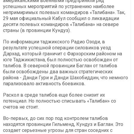
американскими военными предприняли ряд
успешных мероприятий по устранению наиболее
непримиримых полевых командиров «Талибана». Так,
29 мая официальный Кабул сообщил о ликвидации
десяти полевых командиров «Талибана» на севере
страны (в провинции Кундуз).
По информации таджикского Радио Озоди, в
результате успешной операции силовиков уезд
Дархад, который граничит с Фархорским районом на
юге Таджикистана, был полностью освобожден от
талибов. В северной провинции Баглан от талибов
были освобождены два важных стратегических
района - Данди Гури и Данди Шахобиддин, что немного
парализовало активность боевиков.
Раскол в среде талибов еще более снизит их
потенциал. Но полностью списывать «Талибан» со
счетов не стоит.
Во-первых, до сих пор под контролем талибов
находятся провинции Гильменд, Кундуз и Баглан. Это
создает серьезные угрозы для стран соседних с