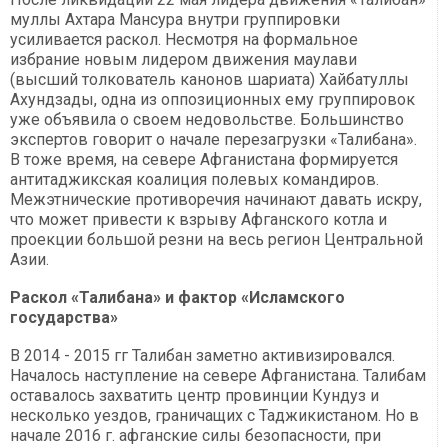
муллы Ахтара Мансура внутри группировки
усиливается раскол. Несмотря на формальное
избрание новым лидером движения маулави
(высший толкователь канонов шариата) Хайбатуллы
Ахундзады, одна из оппозиционных ему группировок
уже объявила о своем недовольстве. Большинство
экспертов говорит о начале перезагрузки «Талибана».
В тоже время, на севере Афганистана формируется
антитаджикская коалиция полевых командиров.
Межэтнические противоречия начинают давать искру,
что может привести к взрыву Афганского котла и
проекции большой резни на весь регион Центральной
Азии.
Раскол «Талибана» и фактор «Исламского
государства»
В 2014 - 2015 гг Талибан заметно активизировался.
Началось наступление на севере Афганистана. Талибам
оставалось захватить центр провинции Кундуз и
несколько уездов, граничащих с Таджикистаном. Но в
начале 2016 г. афганские силы безопасности, при