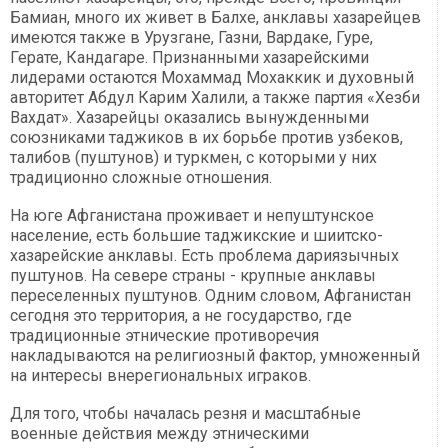
Бамиан, много их живет в Балхе, анклавы хазарейцев
имеются также в Урузгане, Газни, Вардаке, Гуре,
Герате, Кандагаре. Признанными хазарейскими
лидерами остаются Мохаммад Мохаккик и духовный
авторитет Абдул Карим Халили, а также партия «Хезби
Вахдат». Хазарейцы оказались вынужденными
союзниками таджиков в их борьбе против узбеков,
талибов (пуштунов) и туркмен, с которыми у них
традиционно сложные отношения.
На юге Афганистана проживает и непуштунское
население, есть большие таджикские и шиитско-
хазарейские анклавы. Есть проблема дариязычных
пуштунов. На севере страны - крупные анклавы
переселенных пуштунов. Одним словом, Афганистан
сегодня это территория, а не государство, где
традиционные этнические противоречия
накладываются на религиозный фактор, умноженный
на интересы внерегиональных играков.
Для того, чтобы началась резня и масштабные
военные действия между этническими