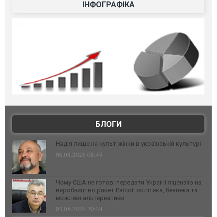
ІНФОГРАФІКА
БЛОГИ
Надія лише на культ жінки в українській культурі
06.08.2026 08:49
Чому США не готові передати Україні ліцензію на
виробництво ракет Patriot: політика, безпека та
можливі альтернативи
03.08.2026 20:24