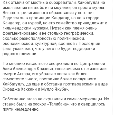
Как отмечают местные обозреватели, Хайбатулла не
имел звания ни шейх и ни моулави, он просто мулла.
Высшего религиозного образования у него нет.
Родился он в провинции Кандагар, но не в городе
Кандагар, он нурзай, но его семейство принадлежит к
гильмендским нурзаям. Нурзаи как племя очень
фрагментировано и не столько географически,
сколько разнополярностью политической,
экономической, культурной, военной.» Последний
факт указывает, что у него не будет поддержки
родного племени.
По мнению известного специалиста по Центральной
Азии Александра Князева, «независимо от жизни или
смерти Ахтара, его убрали с поста как более
самостоятельного, поставили более послушного
Хайбатуллу, да еще и обставив противовесами в виде
Сираджа Хаккани и Мулло Якуба».
Собственно этого не скрывали и сами американцы. Их
ставка была на раскол «Талибана», что и свершилось
почти немедленно.