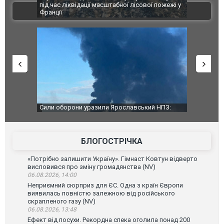
траждалі.
під час ліквідації масштабної лісової пожежі у
Болгарії з
ВІДЕО
Франції
ФОТО
чили нову
Сили оборони уразили Ярославський НПЗ:
Неймар вла
губернатор регіону заявив про наймасштабнішу
"Сантоса".
атаку. ВІДЕО
БЛОГОСТРІЧКА
«Потрібно залишити Україну». Гімнаст Ковтун відверто
висловився про зміну громадянства (NV)
06.08.2026, 14:00
Неприємний сюрприз для ЄС. Одна з країн Європи
виявилась повністю залежною від російського
скрапленого газу (NV)
06.08.2026, 13:48
Ефект від посухи. Рекордна спека оголила понад 200