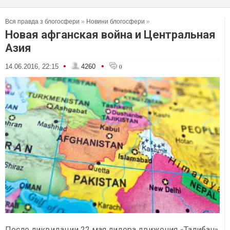
Вся правда з блогосфери
»
Новини блогосфери
»
Новая афганская война и Центральная
Азия
•
•
14.06.2016, 22:15
4260
0
После ликвидации 22 мая лидера движения «Талибан»