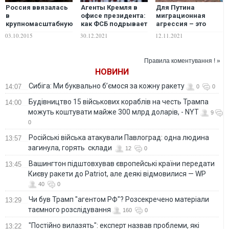
Россия ввязалась
Агенты Кремля в
Для Путина
в
офисе президента:
миграционная
крупномасштабную
как ФСБ подрывает
агрессия – это
войну, которая
Украину
отличный повод
03.10.2015
30.12.2021
12.11.2021
будет по своим
причинить
последствиям
существенный
страшнее
вред странам ЕС. К
Правила коментування ! »
Афганской
чему следует
НОВИНИ
готовиться?
Сибіга: Ми буквально б’ємося за кожну ракету
14:07
0
0
Будівництво 15 військових кораблів на честь Трампа
14:00
можуть коштувати майже 300 млрд доларів, - NYT
9
0
Російські війська атакували Павлоград: одна людина
13:57
загинула, горять склади
12
0
Вашингтон підштовхував європейські країни передати
13:45
Києву ракети до Patriot, але деякі відмовилися — WP
40
0
Чи був Трамп "агентом РФ"? Розсекречено матеріали
13:29
таємного розслідування
160
0
"Постійно вилазять": експерт назвав проблеми, які
13:22