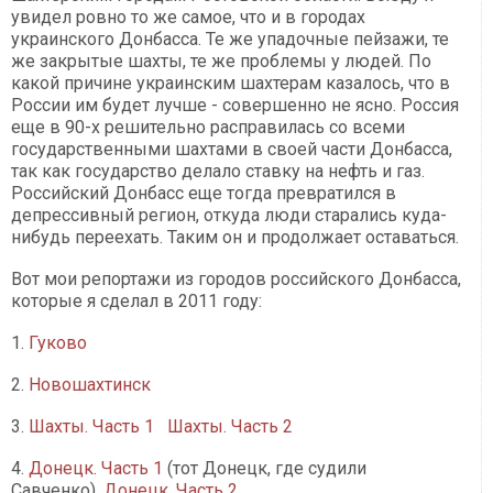
увидел ровно то же самое, что и в городах
украинского Донбасса. Те же упадочные пейзажи, те
же закрытые шахты, те же проблемы у людей. По
какой причине украинским шахтерам казалось, что в
России им будет лучше - совершенно не ясно. Россия
еще в 90-х решительно расправилась со всеми
государственными шахтами в своей части Донбасса,
так как государство делало ставку на нефть и газ.
Российский Донбасс еще тогда превратился в
депрессивный регион, откуда люди старались куда-
нибудь переехать. Таким он и продолжает оставаться.
Вот мои репортажи из городов российского Донбасса,
которые я сделал в 2011 году:
1.
Гуково
2.
Новошахтинск
3.
Шахты. Часть 1
Шахты. Часть 2
4.
Донецк. Часть 1
(тот Донецк, где судили
Савченко),
Донецк. Часть 2