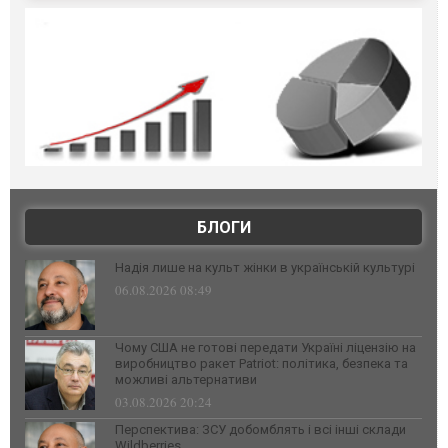
БЛОГИ
Надія лише на культ жінки в українській культурі
06.08.2026 08:49
Чому США не готові передати Україні ліцензію на
виробництво ракет Patriot: політика, безпека та
можливі альтернативи
03.08.2026 20:24
Перспектива: ЗСУ добомблять і всі інші склади
Wildberries