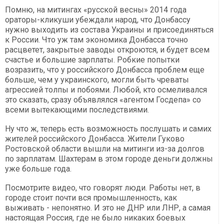
Помню, на митингах «русской весны» 2014 года
ораторы-кликуши убеждали народ, что Донбассу
нужно выходить из состава Украины и присоединяться
к России. Что уж там экономика Донбасса точно
расцветет, закрытые заводы откроются, и будет всем
счастье и большие зарплаты. Робкие попытки
возразить, что у российского Донбасса проблем еще
больше, чем у украинского, могли быть чреваты
агрессией толпы и побоями. Любой, кто осмеливался
это сказать, сразу объявлялся «агентом Госдепа» со
всеми вытекающими последствиями.
Ну что ж, теперь есть возможность послушать и самих
жителей российского Донбасса. Жители Гуково
Ростовской области вышли на митинги из-за долгов
по зарплатам. Шахтерам в этом городе деньги должны
уже больше года.
Посмотрите видео, что говорят люди. Работы нет, в
городе стоит почти вся промышленность, как
выживать - непонятно. И это не ДНР или ЛНР, а самая
настоящая Россия, где не было никаких боевых