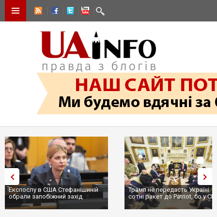
Експослу в США Стефанішиній
Трамп не передасть Україні
обрали запобіжний захід
сотні ракет до Patriot, бо у С
...