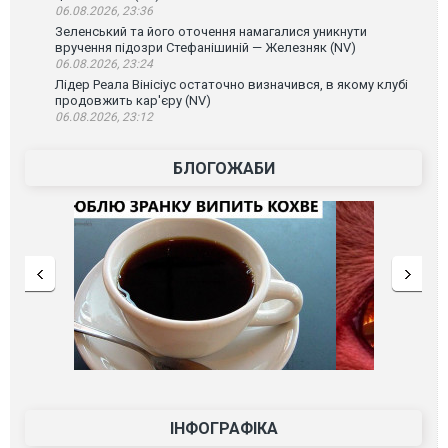
06.08.2026, 23:36
Зеленський та його оточення намагалися уникнути
вручення підозри Стефанішиній — Железняк (NV)
06.08.2026, 23:24
Лідер Реала Вінісіус остаточно визначився, в якому клубі
продовжить кар'єру (NV)
06.08.2026, 23:12
БЛОГОЖАБИ
ІНФОГРАФІКА