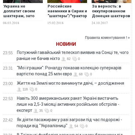
Украина не
Российские
За верность: в
доплатит своим
наемники в Сирии и
оккупированном
шахтерам, зато
"шахтеры"/"трактористы"
Донецке шахтеров
загрузит работой
Донбасса – это
наградили
08.03.2018
15.02.2018
24.10.2017
российских
одни и те же люди
пакетами с едой.
ФОТО
Правила коментування ! »
НОВИНИ
Потужний гавайський телескоп виявив на Сонці те, чого
23:55
раніше не бачив ніхто
82
0
"Мої іграшки": Роналду показав колекцію суперкарів
23:31
вартістю понад 25 млн євро
68
0
Життя на Землі могло виникнути двічі, – дослідження
23:00
118
0
Навіть 300 американських ракет Україні вистачить
22:53
лише на 2,5-3 місяці активних російських обстрілів -
експерт
35
0
Як діяти пасажирам у разі загрози під час подорожі -
22:42
поради від "Укрзалізниці"
54
0
В Таїланді футболіст загинув від удару блискавки під