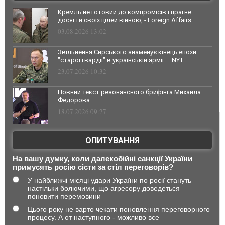
Кремль не готовий до компромісів і прагне
досягти своїх цілей війною, - Foreign Affairs
03.08.2026 13:02
Звільнення Сирського знаменує кінець епохи
"старої гвардії" в українській армії — NYT
23.07.2026 10:32
Повний текст резонансного брифінга Михайла
Федорова
18.07.2026 09:27
ОПИТУВАННЯ
На вашу думку, коли далекобійні санкції України
примусять росію сісти за стіл переговорів?
У найближчі місяці удари України по росії стануть
настільки болючими, що агресору доведеться
поновити перемовини
Цього року не варто чекати поновлення переговорного
процесу. А от наступного - можливо все