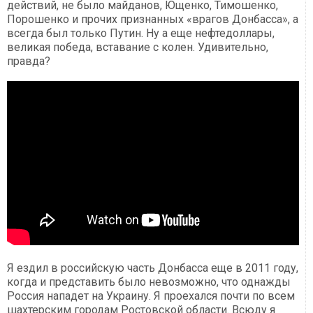
действий, не было майданов, Ющенко, Тимошенко,
Порошенко и прочих признанных «врагов Донбасса», а
всегда был только Путин. Ну а еще нефтедоллары,
великая победа, вставание с колен. Удивительно,
правда?
Я ездил в российскую часть Донбасса еще в 2011 году,
когда и представить было невозможно, что однажды
Россия нападет на Украину. Я проехался почти по всем
шахтерским городам Ростовской области. Всюду я