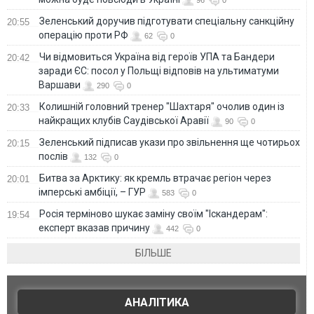
Зеленський доручив підготувати спеціальну санкційну
20:55
операцію проти РФ
62
0
Чи відмовиться Україна від героїв УПА та Бандери
20:42
заради ЄС: посол у Польщі відповів на ультиматуми
Варшави
290
0
Колишній головний тренер "Шахтаря" очолив один із
20:33
найкращих клубів Саудівської Аравії
90
0
Зеленський підписав укази про звільнення ще чотирьох
20:15
послів
132
0
Битва за Арктику: як кремль втрачає регіон через
20:01
імперські амбіції, – ГУР
583
0
Росія терміново шукає заміну своїм "Іскандерам":
19:54
експерт вказав причину
442
0
БІЛЬШЕ
АНАЛІТИКА