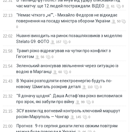
22:31
час матчу: ще 12 людей постраждали. ВІДЕО
61
0
"Немає чіткого „ні“", - Михайло Федоров не відкидає
22:13
повернення на посаду міністра оборони України
50
0
Huawei виходить на ринок позашляховиків з моделлю
22:02
Stelato G9. ФОТО
157
0
Трамп різко відреагував на чутки про конфлікт з
21:58
Гегсетом
56
0
Зеленський анонсував звільнення через ситуацію із
21:54
водою в Марганці
60
0
В Україні розподіляти електроенергію будуть по-
21:43
новому: Шмигаль розкрив деталі
110
0
"Я доначу щодня": Даша Астаф'єва різко висловилася
21:32
про зірок, які забули про війну
99
0
ЗСУ взяли під вогневий контроль ключовий маршрут
21:15
росіян Маріуполь — Чонгар
145
0
Прогноз: 9-го серпня дихати легко свіжим повітрям
21:00
можна буде повсюди в Україні
96
0