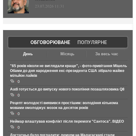
23.07.2026 11:31
ОБГОВОРЮВАНЕ
|
ПОПУЛЯРНЕ
День
Місяць
За весь час
"65 років ніколи не виглядали краще", - фото-привітання Мішель
Обами до дня народження екс-президента США зібрало майже
мільйон лайків
0
Audi готується до випуску нового покоління позашляховика Q8
0
Рецепт молодості виявився простішим: володіння кількома
мовами омолоджує мозок на десяток років
0
Неймар влаштував конфлікт після перемоги "Сантоса". ВІДЕО
0
Достатньо було погладити: лемури на Мадагаскарі стали