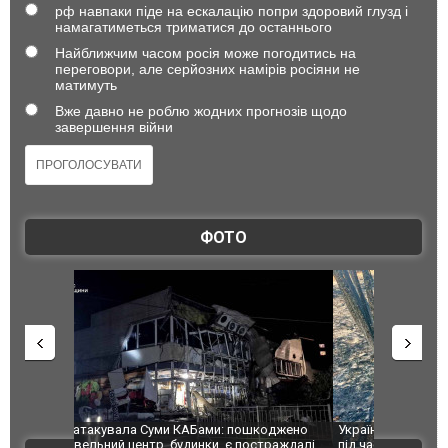
рф навпаки піде на ескалацію попри здоровий глузд і
намагатиметься триматися до останнього
Найближчим часом росія може погодитись на
переговори, але серйозних намірів росіяни не
матимуть
Вже давно не роблю жодних прогнозів щодо
завершення війни
ФОТО
шкоджено
Українські надзвичайники врятували козуленя
СБУ за спр
траждалі.
під час ліквідації масштабної лісової пожежі у
Болгарії з