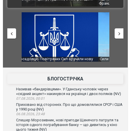
ВІДЕО
Франції
ФОТО
чили нову
Сили оборони уразили Ярославський НПЗ:
Неймар вла
губернатор регіону заявив про наймасштабнішу
"Сантоса".
атаку. ВІДЕО
БЛОГОСТРІЧКА
Називав «бандерівцями». У Гданську чоловік через
«східний акцент» накинувся на українця і двох поляків (NV)
07.08.2026, 00:01
Приховано від сторонніх. Про що домовлялися СРСР і США
у 1990 році (NV)
06.08.2026, 23:48
Слешер Морозивник, нові пригоди Щенячого патруля та
історія одного пограбування банку — що дивитись у кіно
цього тижня (NV)