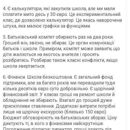
4. Є калькулятори, які закупила школа, але ми мали
сплатити мито десь у 30 євро. Це експериментальний
клас, де дозволено калькулятор. Це якась наворочена
штука, яка малює графіки за функціями.
5. Батьківський комітет обирають раз на два роки.
Грошей він, звісно, не збирає. Це орган комунікації
батьків і школи. Приміром, комітет може заявити, що
діти жаліються на якогось вчителя і просять
розібратись. Розбирає також класні конфлікти, якщо
школа звертається.
6. Фінанси. Школа безкоштовна. Є загальний фонд
підтримки, але за багато років ми переводили туди
кілька десятків євро суто добровільно. Є щорічний
фінансовий звіт. У класах гроші на ремонт школи й
обладнання не збирають. Взагалі до грошей дуже
прискіпливе ставлення. Додаткові витрати потрібні
лише на щорічну екскурсію (близько 150 євро).
Бюджет обговорюють на батьківських зборах. Ціну
диктують ті, в кого з фінансами найскрутніше.
Погодження підписує директор, гроші здають під