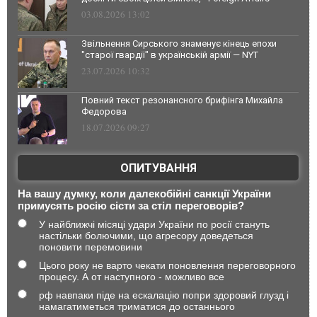
03.08.2026 13:02
Звільнення Сирського знаменує кінець епохи
"старої гвардії" в українській армії — NYT
23.07.2026 10:32
Повний текст резонансного брифінга Михайла
Федорова
18.07.2026 09:27
ОПИТУВАННЯ
На вашу думку, коли далекобійні санкції України
примусять росію сісти за стіл переговорів?
У найближчі місяці удари України по росії стануть
настільки болючими, що агресору доведеться
поновити перемовини
Цього року не варто чекати поновлення переговорного
процесу. А от наступного - можливо все
рф навпаки піде на ескалацію попри здоровий глузд і
намагатиметься триматися до останнього