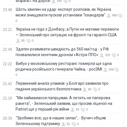
асфальт на дорозі
349
0
Шість хвилин на удар: експерт розповів, як Україна
23:48
може знищувати пускові установки "Іскандерів"
989
0
Україна не піде з Донбасу, а Путін не матиме перемоги
23:21
— Зеленський про ситуацію на фронті та гарантії США
95
0
Здатен розвивати швидкість до 560 км/год - у РФ
22:49
похвалилися зенітним дроном «Астра-ППО»
329
0
Вибух у московському ресторані: померла ще одна
22:22
родичка російського генерала Чайка, - росЗМІ
298
0
Первинний аналіз уламків: у Болгарії заявили про
21:42
падіння українського безпілотника
99
0
"Ми займаємося папірцями. А летить не паперова
21:18
ракета", - Зеленський заявив, що просив ліцензії на
Patriot ще у перший рік війни
59
0
"Зробимо все, що в наших силах", - Вучич обіцяв
20:39
Зеленському підтримку
62
0