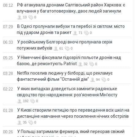
РФ атакувала дронами Салтівський район Харкова: є
08:12
влучання у багатоповерхівку, двоє людей загинули
13
0
В Одесі пролунали вибухи та перебої зі світлом: місто
07:29
під ударом дронів та ракет
71
0
У російському Бєлгороді вночі пролунала серія
06:33
потужних вибухів
61
0
У Німеччині фіксували підозрілі польоти дронів над
05:25
базою, де ремонтують Patriot
32
0
Netflix поселив людину у білборді, що рекламує
03:28
фантастичний фільм "Останній дім"
94
0
У яких випадках доведеться замінити радянське
02:22
свідоцтво про народження: роз'яснення Мін'юсту
192
0
У Києві створили петицію про переведення всіх шкіл на
01:28
дистанціне навчання через посилення нічних обстрілів
35
0
У Польщі затримали фермера, який переорав свіжий
00:26