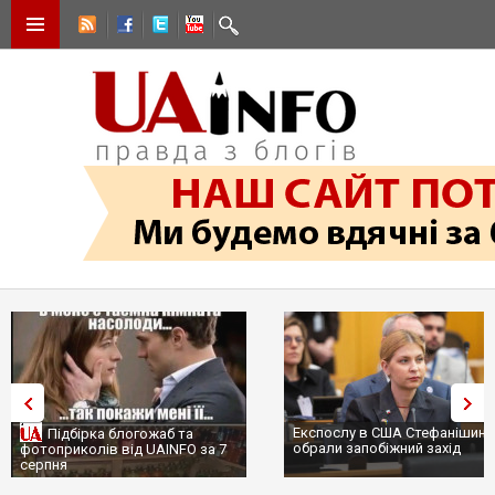
Експослу в США Стефанішині
Підбірка блогожаб та
обрали запобіжний захід
фотоприколів від UAINFO за 7
серпня