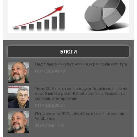
БЛОГИ
Надія лише на культ жінки в українській культурі
06.08.2026 08:49
Чому США не готові передати Україні ліцензію на
виробництво ракет Patriot: політика, безпека та
можливі альтернативи
03.08.2026 20:24
Перспектива: ЗСУ добомблять і всі інші склади
Wildberries
23.07.2026 11:31