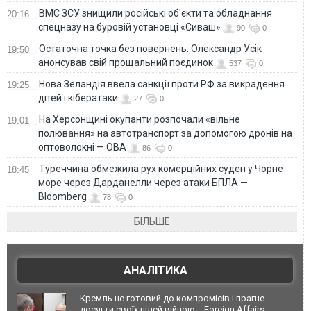
ВМС ЗСУ знищили російські об'єкти та обладнання
20:16
спецназу на буровій установці «Сиваш»
90
0
Остаточна точка без повернень: Олександр Усік
19:50
анонсував свій прощальний поєдинок
537
0
Нова Зеландія ввела санкції проти РФ за викрадення
19:25
дітей і кібератаки
27
0
На Херсонщині окупанти розпочали «вільне
19:01
полювання» на автотранспорт за допомогою дронів на
оптоволокні — ОВА
86
0
Туреччина обмежила рух комерційних суден у Чорне
18:45
море через Дарданелли через атаки БПЛА —
Bloomberg
78
0
БІЛЬШЕ
АНАЛІТИКА
Кремль не готовий до компромісів і прагне
досягти своїх цілей війною, - Foreign Affairs