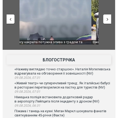
дом та
Вже вивели на тести: Ferrari готує оновлення
Вийшов тре
позашляховика Purosangue. ВІДЕО
фільму "Аф
БЛОГОСТРІЧКА
«Наживу виглядаю точно старшою». Наталія Могилевська
відреагувала на обговорення її зовнішності (NV)
09.08.2026, 07:31
«Живий театр» чи суперечливий тренд:. Як італійські бабусі
в ресторані перетворилися на пастку для туристів (NV)
09.08.2026, 07:01
Німецька поліція встановила додатковий радар
в аеропорту Лейпцига після інциденту з дроном (NV)
09.08.2026, 06:31
Піжама і танець на кухні: Меган Маркл шокувала фанатів
святкуванням 45-річчя (Факти)