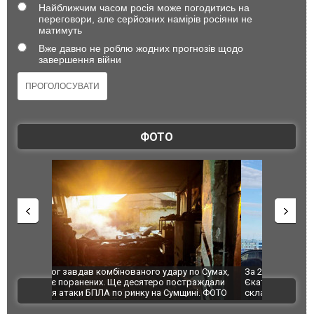
Найближчим часом росія може погодитись на
переговори, але серйозних намірів росіяни не
матимуть
Вже давно не роблю жодних прогнозів щодо
завершення війни
ФОТО
по Сумах,
За 2000 кілометрів від кордону з Україною: в
"Мої іграш
траждали
Єкатеринбурзі після атаки дронів загорівся
суперкарів
ВІДЕО
ині. ФОТО
склад Wildberries. ФОТО. ВІДЕО