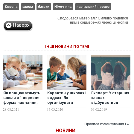
Європа
школа
батьки
Німеччина
навчальний процес
Сподобався матеріал? Сміливо поділися
ним в соцмережах через ці кнопки
ІНШІ НОВИНИ ПО ТЕМІ
Як працюватимуть
Карантин у школах і
Експерт: У старших
школи з 1 вересня:
садках. Як
класах
форма навчання,
організувати
відбувається
лінійки та дати
навчальний процес
девальвація
28.08.2021
13.03.2020
06.02.2019
канікул
вдома
навчального
процесу
Правила коментування ! »
НОВИНИ