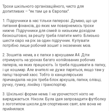
Трохи шкільного організаційного, чисто для
допитливих – "як там це в Європах".
1. Підручники в нас тільки паперові. Думаю, що це
питання фінансів, до яких ми повернемось трохи
нижче. Підручники для сімей із низьким доходом
безкоштовні, за решту треба платити мито. Близько
шести євро на рік за один підручник. Купувати
потрібно лише робочий зошит з іноземних мов.
2. Зошитів нема, а є папки з аркушами А4. Діти
отримують на уроках багато копійованих робочих
паперів, на яких працюють. Їх треба підшивати в папку,
і це кошмар. Але вчителі не дуже паряться, якщо там у
папці творчий хаос. Тобто із канцелярських
причандалів на рік треба блок аркушів, папки, олівці,
ручку, гумку, лінійку і транспортир.
3. Шкільної форми нема. І на урочистості ніхто не
виряджається. Ніколи. Була ідея запровадити футболку
з логотипом школи для спортивних свят, але вона не
прийнялася.