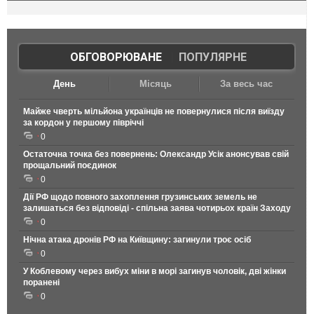
ОБГОВОРЮВАНЕ
|
ПОПУЛЯРНЕ
День
Місяць
За весь час
Майже чверть мільйона українців не повернулися після виїзду
за кордон у першому півріччі
0
Остаточна точка без повернень: Олександр Усік анонсував свій
прощальний поєдинок
0
Дії РФ щодо повного захоплення грузинських земель не
залишаться без відповіді - спільна заява чотирьох країн Заходу
0
Нічна атака дронів РФ на Київщину: загинули троє осіб
0
У Коблевому через вибух міни в морі загинув чоловік, дві жінки
поранені
0