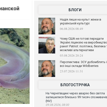
ианской
БЛОГИ
Надія лише на культ жінки в
українській культурі
06.08.2026 08:49
Чому США не готові передати
Україні ліцензію на виробництв
ракет Patriot: політика, безпека 
можливі альтернативи
03.08.2026 20:24
Перспектива: ЗСУ добомблять і
всі інші склади Wildberries
23.07.2026 11:31
БЛОГОСТРІЧКА
На Чернігівщині через аварію без світла
залишилися близько 99 тисяч споживачі
(NV)
09.08.2026, 08:00