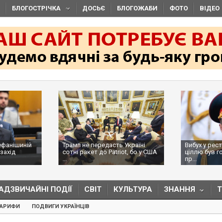
БЛОГОСТРІЧКА
ДОСЬЄ
БЛОГОЖАБИ
ФОТО
ВІДЕО
ефанішиній
Трамп не передасть Україні
Вибух у рес
захід
сотні ракет до Patriot, бо у США
ціллю був г
...
пр...
АДЗВИЧАЙНІ ПОДІЇ
СВІТ
КУЛЬТУРА
ЗНАННЯ
ТАРИФИ
ПОДВИГИ УКРАЇНЦІВ