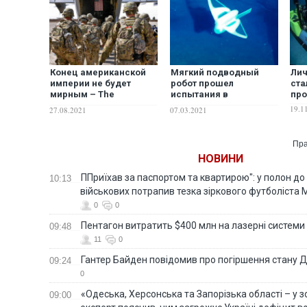
Конец американской
Мягкий подводный
Ли
империи не будет
робот прошел
ста
мирным – The
испытания в
пр
Economist
глубочайшей в мире
19.1
27.08.2021
07.03.2021
Марианской впадине.
ВИДЕО
Пра
НОВИНИ
ППриїхав за паспортом та квартирою": у полон до
10:13
військових потрапив тезка зіркового футболіста
0
0
Пентагон витратить $400 млн на лазерні системи
09:48
11
0
Гантер Байден повідомив про погіршення стану
09:24
0
«Одеська, Херсонська та Запорізька області – у зо
09:00