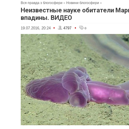
Вся правда з блогосфери
»
Новини блогосфери
»
Неизвестные науке обитатели Мар
впадины. ВИДЕО
•
•
19.07.2016, 20:24
4797
0