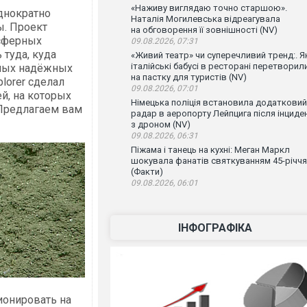
«Наживу виглядаю точно старшою».
однократно
Наталія Могилевська відреагувала
ы. Проект
на обговорення її зовнішності (NV)
осферных
09.08.2026, 07:31
 туда, куда
«Живий театр» чи суперечливий тренд:. Я
італійські бабусі в ресторані перетворил
амых надёжных
на пастку для туристів (NV)
lorer сделал
09.08.2026, 07:01
й, на которых
Німецька поліція встановила додатковий
 Предлагаем вам
радар в аеропорту Лейпцига після інциде
з дроном (NV)
09.08.2026, 06:31
Піжама і танець на кухні: Меган Маркл
шокувала фанатів святкуванням 45-річчя
(Факти)
09.08.2026, 06:01
ІНФОГРАФІКА
ионировать на