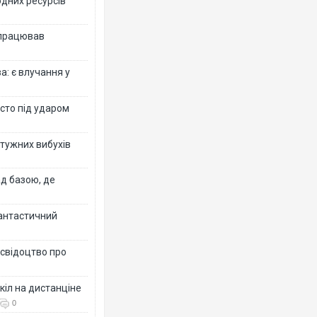
одних ресурсів
 працював
: є влучання у
істо під ударом
отужних вибухів
ад базою, де
фантастичний
 свідоцтво про
кіл на дистанціне
0