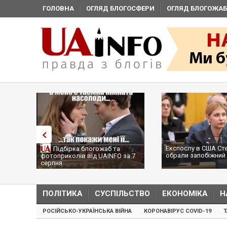
ГОЛОВНА
ОГЛЯД БЛОГОСФЕРИ
ОГЛЯД БЛОГОЖАБ
Експослу в США Ст
Підбірка блогожаб та
обрали запобіжний 
фотоприколів від UAINFO за 7
серпня
ПОЛІТИКА
СУСПІЛЬСТВО
ЕКОНОМІКА
Н
РОСІЙСЬКО-УКРАЇНСЬКА ВІЙНА
КОРОНАВІРУС COVID-19