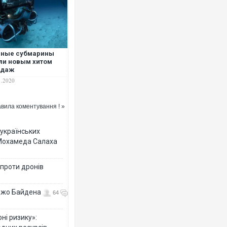
чные субмарины
ли новым хитом
одаж
1.2020
вила коментування ! »
 українських
 Мохамеда Салаха
 проти дронів
 Джо Байдена
64
ні ризику»: