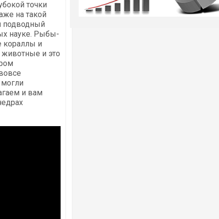
убокой точки
аже на такой
й подводный
ых науке. Рыбы-
 кораллы и
 животные и это
ором
 вовсе
е могли
агаем и вам
недрах