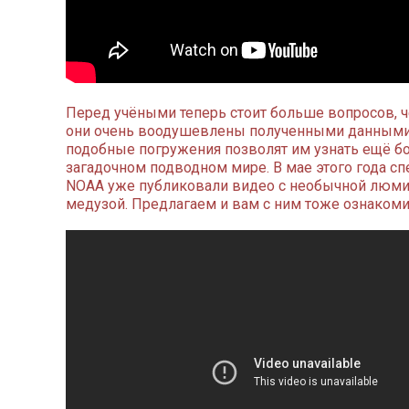
Перед учёными теперь стоит больше вопросов, ч
они очень воодушевлены полученными данными 
подобные погружения позволят им узнать ещё б
загадочном подводном мире. В мае этого года с
NOAA уже публиковали видео с необычной люм
медузой. Предлагаем и вам с ним тоже ознакоми