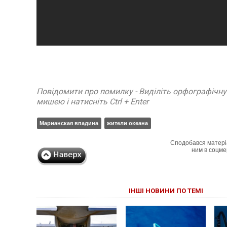
Повідомити про помилку - Виділіть орфографічн
мишею і натисніть Ctrl + Enter
Марианская впадина
жители океана
Сподобався матері
ним в соцме
ІНШІ НОВИНИ ПО ТЕМІ