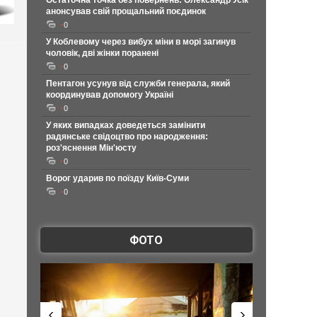
Остаточна точка без повернень: Олександр Усік
анонсував свій прощальний поєдинок
0
У Коблевому через вибух міни в морі загинув
чоловік, дві жінки поранені
0
Пентагон усунув від служби генерала, який
координував допомогу Україні
0
У яких випадках доведеться замінити
радянське свідоцтво про народження:
роз'яснення Мін'юсту
0
Ворог ударив по поїзду Київ-Суми
0
ФОТО