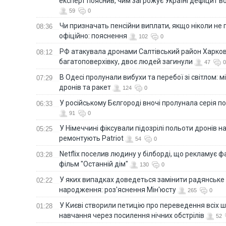
експерт пояснив, чим загрожує Україні дефіцит в
59
0
Чи призначать пенсійни виплати, якщо ніколи не
08:36
офіційно: пояснення
102
0
РФ атакувала дронами Салтівський район Харкова
08:12
багатоповерхівку, двоє людей загинули
47
0
В Одесі пролунали вибухи та перебої зі світлом: м
07:29
дронів та ракет
124
0
У російському Бєлгороді вночі пролунала серія п
06:33
91
0
У Німеччині фіксували підозрілі польоти дронів н
05:25
ремонтують Patriot
54
0
Netflix поселив людину у білборді, що рекламує 
03:28
фільм "Останній дім"
130
0
У яких випадках доведеться замінити радянське
02:22
народження: роз'яснення Мін'юсту
265
0
У Києві створили петицію про переведення всіх ш
01:28
навчання через посилення нічних обстрілів
52