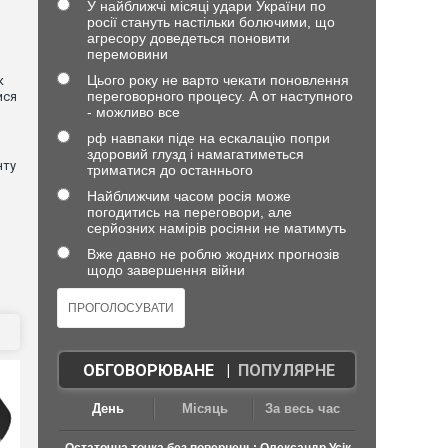
У найближчі місяці удари України по
росії стануть настільки болючими, що
агресору доведеться поновити
перемовини
Цього року не варто чекати поновлення
к
переговорного процесу. А от наступного
ися
- можливо все
рф навпаки піде на ескалацію попри
здоровий глузд і намагатиметься
нту
триматися до останнього
Найближчим часом росія може
погодитись на переговори, але
серйозних намірів росіяни не матимуть
Вже давно не роблю жодних прогнозів
щодо завершення війни
ОБГОВОРЮВАНЕ
|
ПОПУЛЯРНЕ
День
Місяць
За весь час