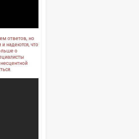
Ворог завдав комбінованого удару по
двоє поранених. Ще десятеро постра
після атаки БПЛА по ринку на Сумщині
ем ответов, но
и надеются, что
ольше о
пециалисты
инесцентной
ться.
ППриїхав за паспортом та квартирою"
до українських військових потрапив т
зіркового футболіста Мохамеда Сала