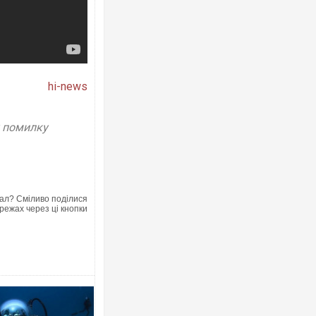
hi-news
у помилку
ал? Сміливо поділися
режах через ці кнопки