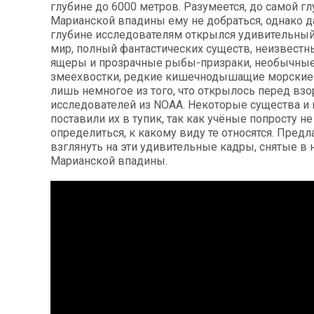
глубине до 6000 метров. Разумеется, до самой гл
Марианской впадины ему не добраться, однако д
глубине исследователям открылся удивительны
мир, полный фантастических существ, неизвестн
ящеры и прозрачные рыбы-призраки, необычные
змеехвостки, редкие кишечнодышащие морские
лишь немногое из того, что открылось перед вз
исследователей из NOAA. Некоторые существа и
поставили их в тупик, так как учёные попросту н
определиться, к какому виду те относятся. Предл
взглянуть на эти удивительные кадры, снятые в 
Марианской впадины.