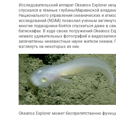
Исследовательский аппарат Okeanos Explorer не
спускался в тёмные глубиныМарианской впадин
Национального управления океанических и атм
исследований (NOAA) позволил учёным заглянуть
многие подводники боятся спускаться даже в с
батискафах. В ходе своих погружений Okeanos Exp
немало удивительных фотографий и видеозаписе
запечатлены неизвестные науке жители океана.
взглянуть на некоторых из них.
Okeanos Explorer может беспрепятственно функц