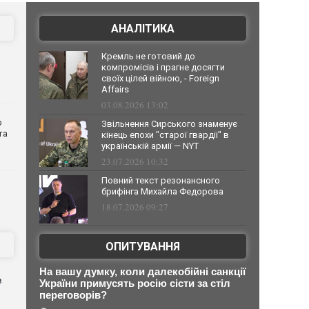
АНАЛІТИКА
Кремль не готовий до
компромісів і прагне досягти
своїх цілей війною, - Foreign
Affairs
03.08.2026 13:02
о
Звільнення Сирського знаменує
та
кінець епохи "старої гвардії" в
українській армії — NYT
23.07.2026 10:32
Повний текст резонансного
брифінга Михайла Федорова
18.07.2026 09:27
ОПИТУВАННЯ
На вашу думку, коли далекобійні санкції
в
України примусять росію сісти за стіл
переговорів?