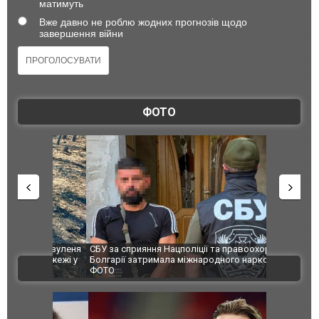
матимуть
Вже давно не роблю жодних прогнозів щодо
завершення війни
ФОТО
и козуленя
СБУ за сприяння Нацполіції та правоохоронців
Росіяни ат
ї пожежі у
Болгарії затримала міжнародного наркобарона.
одна людин
ВІДЕО
ФОТО