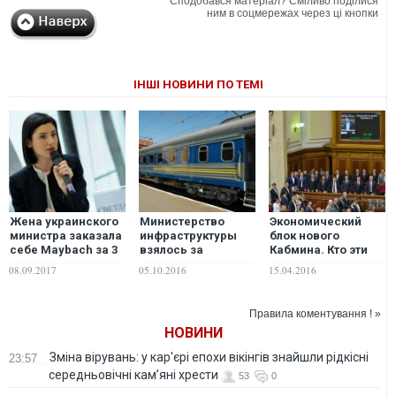
Сподобався матеріал? Сміливо поділися
ним в соцмережах через ці кнопки
ІНШІ НОВИНИ ПО ТЕМІ
Жена украинского
Министерство
Экономический
министра заказала
инфраструктуры
блок нового
себе Maybach за 3
взялось за
Кабмина. Кто эти
млн евро
решение проблемы
люди?
08.09.2017
05.10.2016
15.04.2016
нехватки вагонов
Правила коментування ! »
НОВИНИ
Зміна вірувань: у кар'єрі епохи вікінгів знайшли рідкісні
23:57
середньовічні кам’яні хрести
53
0