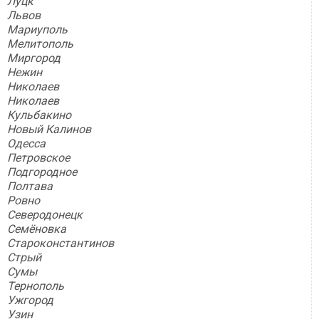
Луцк
Львов
Мариуполь
Мелитополь
Миргород
Нежин
Николаев
Николаев
Кульбакино
Новый Калинов
Одесса
Петровское
Подгородное
Полтава
Ровно
Северодонецк
Семёновка
Староконстантинов
Стрый
Сумы
Тернополь
Ужгород
Узин