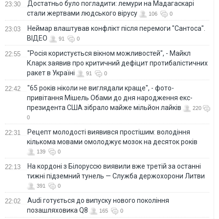
Достатньо було погладити: лемури на Мадагаскарі
23:30
стали жертвами людського вірусу
106
0
Неймар влаштував конфлікт після перемоги "Сантоса".
23:03
ВІДЕО
91
0
"Росія користується вікном можливостей", - Майкл
22:55
Кларк заявив про критичний дефіцит протибалістичних
ракет в Україні
91
0
"65 років ніколи не виглядали краще", - фото-
22:42
привітання Мішель Обами до дня народження екс-
президента США зібрало майже мільйон лайків
220
0
Рецепт молодості виявився простішим: володіння
22:31
кількома мовами омолоджує мозок на десяток років
139
0
На кордоні з Білоруссю виявили вже третій за останні
22:13
тижні підземний тунель — Служба держохорони Литви
391
0
Audi готується до випуску нового покоління
22:02
позашляховика Q8
165
0