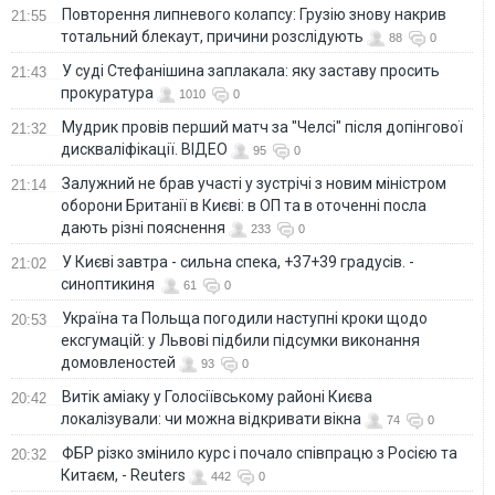
Повторення липневого колапсу: Грузію знову накрив
21:55
тотальний блекаут, причини розслідують
88
0
У суді Стефанішина заплакала: яку заставу просить
21:43
прокуратура
1010
0
Мудрик провів перший матч за "Челсі" після допінгової
21:32
дискваліфікації. ВІДЕО
95
0
Залужний не брав участі у зустрічі з новим міністром
21:14
оборони Британії в Києві: в ОП та в оточенні посла
дають різні пояснення
233
0
У Києві завтра - сильна спека, +37+39 градусів. -
21:02
синоптикиня
61
0
Україна та Польща погодили наступні кроки щодо
20:53
ексгумацій: у Львові підбили підсумки виконання
домовленостей
93
0
Витік аміаку у Голосіївському районі Києва
20:42
локалізували: чи можна відкривати вікна
74
0
ФБР різко змінило курс і почало співпрацю з Росією та
20:32
Китаєм, - Reuters
442
0