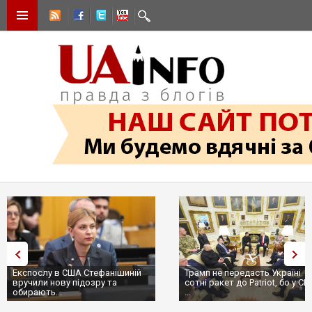
в США Стефанішиній
Трамп не передасть Україні
Виб
ову підозру та
сотні ракет до Patriot, бо у США
ці
.
...
пр.