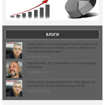
БЛОГИ
Чому США не готові передати Україні ліцензію на
виробництво ракет Patriot: політика, безпека та
можливі альтернативи
03.08.2026 20:24
Перспектива: ЗСУ добомблять і всі інші склади
Wildberries
23.07.2026 11:31
“Нова кров” чи вимушений хід? Чому Драпатий
очолив ЗСУ на піку суспільних протестів
22.07.2026 20:36