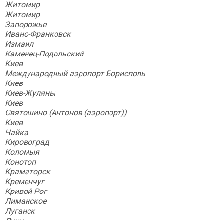
Житомир
Житомир
Запорожье
Ивано-Франковск
Измаил
Каменец-Подольский
Киев
Международный аэропорт Борисполь
Киев
Киев-Жуляны
Киев
Святошино (Антонов (аэропорт))
Киев
Чайка
Кировоград
Коломыя
Конотоп
Краматорск
Кременчуг
Кривой Рог
Лиманское
Луганск