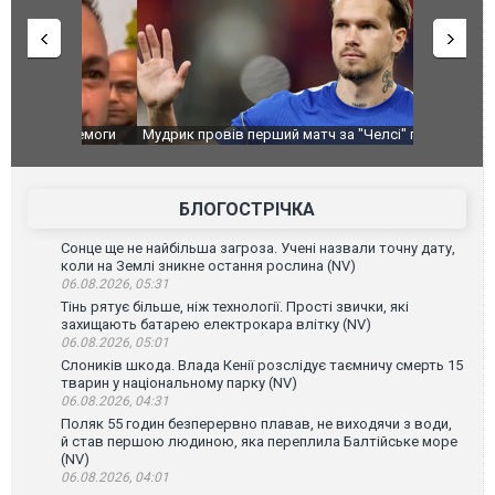
перемоги
Мудрик провів перший матч за "Челсі" після
Українські
допінгової дискваліфікації. ВІДЕО
під час лік
Франції
БЛОГОСТРІЧКА
Сонце ще не найбільша загроза. Учені назвали точну дату,
коли на Землі зникне остання рослина (NV)
06.08.2026, 05:31
Тінь рятує більше, ніж технології. Прості звички, які
захищають батарею електрокара влітку (NV)
06.08.2026, 05:01
Слоників шкода. Влада Кенії розслідує таємничу смерть 15
тварин у національному парку (NV)
06.08.2026, 04:31
Поляк 55 годин безперервно плавав, не виходячи з води,
й став першою людиною, яка переплила Балтійське море
(NV)
06.08.2026, 04:01