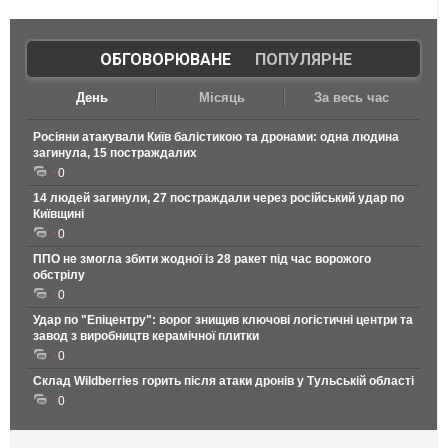
ОБГОВОРЮВАНЕ
|
ПОПУЛЯРНЕ
День
Місяць
За весь час
Росіяни атакували Київ балістикою та дронами: одна людина
загинула, 15 постраждалих
0
14 людей загинули, 27 постраждали через російський удар по
Київщині
0
ППО не змогла збити жодної із 28 ракет під час ворожого
обстрілу
0
Удар по "Епіцентру": ворог знищив ключові логістичні центри та
завод з виробництв керамічної плитки
0
Склад Wildberries горить після атаки дронів у Тульській області
0