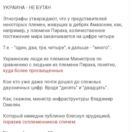
УКРАИНА - НЕ БУТАН
Этнографы утверждают, что у представителей
некоторых племен, живущих в дебрях Амазонии, как,
например, у племени Пираха, количественное
постижение мира заканчивается на цифре четыре.
Т.е. - "один, два, три, четыре", а дальше - "много"...
Украинские люди из племени Министров по
сравнению с людьми из племени Пираха, понятно,
куда более просвещенные.
Кое кто уже даже почти дошел до сложных
двузначных цифр. Вроде "десять" и "двадцать"...
Как, скажем, министр инфраструктуры Владимир
Омелян.
Который намедни публично блеснул эрудицией,
поразив соплеменников спичем
: