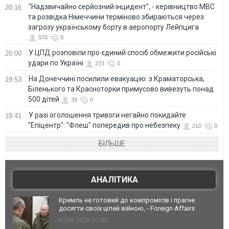
"Надзвичайно серйозний інцидент", - керівництво МВС
20:16
та розвідка Німеччини терміново збираються через
загрозу українському борту в аеропорту Лейпцига
570
0
У ЦПД розповіли про єдиний спосіб обмежити російські
20:00
удари по Україні
273
0
На Донеччині посилили евакуацію: з Краматорська,
19:53
Біленького та Красноторки примусово вивезуть понад
500 дітей
39
0
У разі оголошення тривоги негайно покидайте
19:41
"Епіцентр": "Флеш" попередив про небезпеку
210
0
БІЛЬШЕ
АНАЛІТИКА
Кремль не готовий до компромісів і прагне
досягти своїх цілей війною, - Foreign Affairs
03.08.2026 13:02