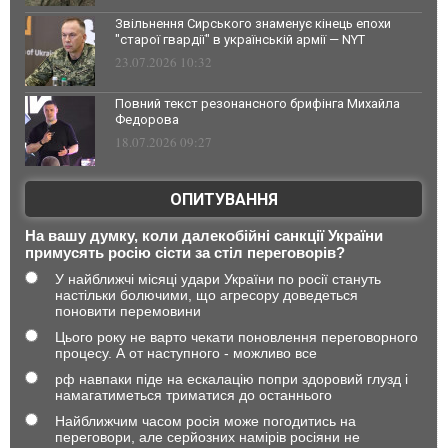
Звільнення Сирського знаменує кінець епохи
"старої гвардії" в українській армії — NYT
23.07.2026 10:32
Повний текст резонансного брифінга Михайла
Федорова
18.07.2026 09:27
ОПИТУВАННЯ
На вашу думку, коли далекобійні санкції України
примусять росію сісти за стіл переговорів?
У найближчі місяці удари України по росії стануть
настільки болючими, що агресору доведеться
поновити перемовини
Цього року не варто чекати поновлення переговорного
процесу. А от наступного - можливо все
рф навпаки піде на ескалацію попри здоровий глузд і
намагатиметься триматися до останнього
Найближчим часом росія може погодитись на
переговори, але серйозних намірів росіяни не