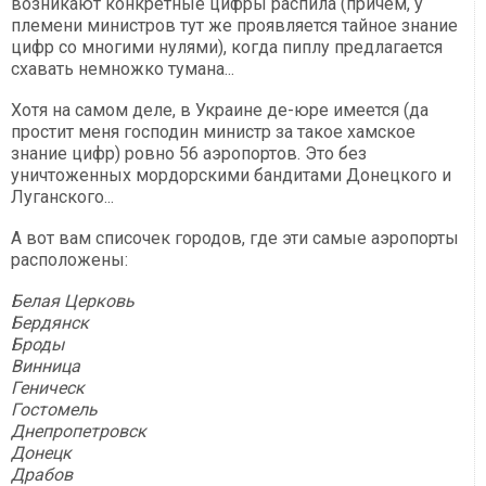
возникают конкретные цифры распила (причем, у
племени министров тут же проявляется тайное знание
цифр со многими нулями), когда пиплу предлагается
схавать немножко тумана...
Хотя на самом деле, в Украине де-юре имеется (да
простит меня господин министр за такое хамское
знание цифр) ровно 56 аэропортов. Это без
уничтоженных мордорскими бандитами Донецкого и
Луганского...
А вот вам списочек городов, где эти самые аэропорты
расположены:
Белая Церковь
Бердянск
Броды
Винница
Геническ
Гостомель
Днепропетровск
Донецк
Драбов