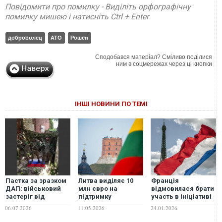
Повідомити про помилку - Виділіть орфографічну
помилку мишею і натисніть Ctrl + Enter
доброволец
АТО
Рошен
Сподобався матеріал? Сміливо поділися
ним в соцмережах через ці кнопки
ІНШІ НОВИНИ ПО ТЕМІ
Пастка за зразком
Литва виділяє 10
Франція
ДАП: військовий
млн євро на
відмовилася брати
застеріг від
підтримку
участь в ініціативі
"гуманітарних
ініціатив,
PURL щодо
06.07.2026
11.05.2026
24.01.2026
ініціатив" окупантів
пов’язаних із
постачання зброї
у Костянтинівці
поверненням
Україні