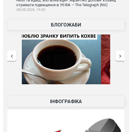
«Або ти йдеш, або вона йде»: Інфантіно допоміг коханці
отримати підвищення в УЄФА — The Telegraph (NV)
08.08.2026, 19:00
БЛОГОЖАБИ
ІНФОГРАФІКА