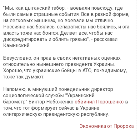
"Мы, как цыганский табор, - воевали повсюду, где
были самые страшные события. Все в разной форме,
на легковых машинах, но воевали мы отлично.
Россияне нас боялись, сепаратисты нас боялись, и эта
власть тоже нас боится. Делает все, чтобы нас
дискредитировать и облить грязью", - рассказал
Каминский.
Безусловно, он прав в своих негативных оценках
относительно нынешнего президента Украины.
Хорошо, что украинские бойцы в АТО, по-видимому,
тоже так думают.
Напомню, в минувший понедельник директор
социологической службы "Украинский
барометр" Виктор Небоженко
обвинил Порошенко
в
том, что тот формирует сейчас в Украине
олигархическую президентскую республику.
Экономика от Пророка