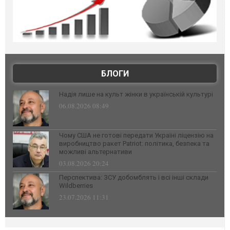
БЛОГИ
Надія лише на культ жінки в українській культурі
06.08.2026 08:49
Чому США не готові передати Україні ліцензію на
виробництво ракет Patriot: політика, безпека та
можливі альтернативи
03.08.2026 20:24
Перспектива: ЗСУ добомблять і всі інші склади
Wildberries
23.07.2026 11:31