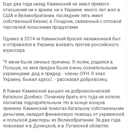
Еще два года назад Каминский не имел прямого
отношения ни к армии, ни к Украине: много лет жил в
США и Великобритании, последние пять имел
собственный бизнес в Лондоне, связанный с оптовой
торговлей польскими продуктами.
Однако в 2014-м Каминский бросил налаженный быт
и отправился в Украину воевать против российского
агрессора.
"У меня были личные причины. Я поляк, родился в
Польше, но мои предки были очень сознательными
украинцами: дед и прадед - члены ОУН. Я знал
Украину, бывал здесь", - рассказал доброволец.
В Киеве Каминский вышел на добровольческий
батальон Донбасс. Поначалу брать его туда не хотели,
посчитав подозрительным. Но в конце концов
приняли. Каминский помогал батальону собственными
деньгами, наладил финансовую помощь от украинской
и польской диаспоры из Великобритании. За два года
повоевал и в Донецкой, и в Луганской областях.