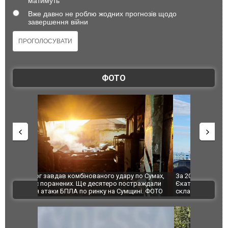
матимуть
Вже давно не роблю жодних прогнозів щодо
завершення війни
ФОТО
по Сумах,
За 2000 кілометрів від кордону з Україною: в
"Мої іграш
траждали
Єкатеринбурзі після атаки дронів загорівся
суперкарів
ВІДЕО
ині. ФОТО
склад Wildberries. ФОТО. ВІДЕО