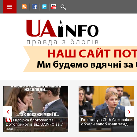
Експослу в США Стефанішині
Підбірка блогожаб та
обрали запобіжний захід
фотоприколів від UAINFO за 7
серпня