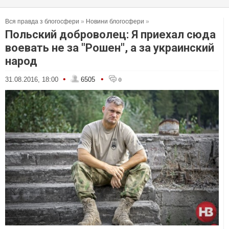
Вся правда з блогосфери
»
Новини блогосфери
»
Польский доброволец: Я приехал сюда
воевать не за "Рошен", а за украинский
народ
•
•
31.08.2016, 18:00
6505
0