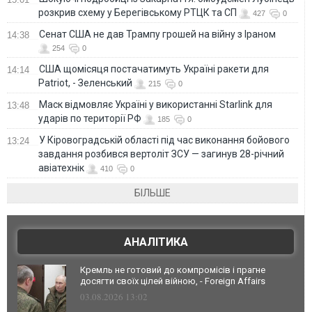
розкрив схему у Берегівському РТЦК та СП
427
0
Сенат США не дав Трампу грошей на війну з Іраном
14:38
254
0
США щомісяця постачатимуть Україні ракети для
14:14
Patriot, - Зеленський
215
0
Маск відмовляє Україні у використанні Starlink для
13:48
ударів по території РФ
185
0
У Кіровоградській області під час виконання бойового
13:24
завдання розбився вертоліт ЗСУ — загинув 28-річний
авіатехнік
410
0
БІЛЬШЕ
АНАЛІТИКА
Кремль не готовий до компромісів і прагне
досягти своїх цілей війною, - Foreign Affairs
03.08.2026 13:02