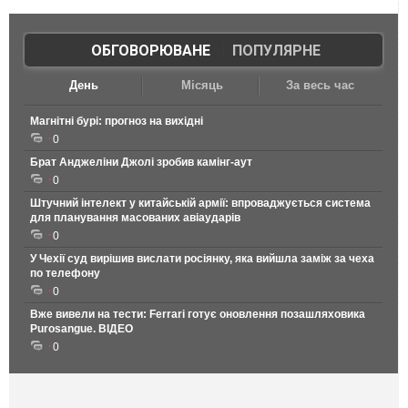
ОБГОВОРЮВАНЕ
|
ПОПУЛЯРНЕ
День
Місяць
За весь час
Магнітні бурі: прогноз на вихідні
0
Брат Анджеліни Джолі зробив камінг-аут
0
Штучний інтелект у китайській армії: впроваджується система
для планування масованих авіаударів
0
У Чехії суд вирішив вислати росіянку, яка вийшла заміж за чеха
по телефону
0
Вже вивели на тести: Ferrari готує оновлення позашляховика
Purosangue. ВІДЕО
0