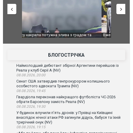
дом та
Вже вивели на тести: Ferrari готує оновлення
Вийшов тре
позашляховика Purosangue. ВІДЕО
фільму "Аф
БЛОГОСТРІЧКА
Наймолодший дебютант збірної Аргентини перейшов із
Реала у клуб Серії А (NV)
08.08.2026, 20:00
Сенат США затвердив генпрокурором колишнього
особистого адвоката Трампа (NV)
08.08.2026, 19:45
Гвардіола переконав найкращого футболіста ЧС-2026
обрати Барселону замість Реала (NV)
08.08.2026, 19:30
У будинок влучили п’ять дронів: у Пухівці на Київщині
внаслідок нічної атаки РФ загинули дідусь, бабуся та їхній
трирічний онук (NV)
08.08.2026, 19:15