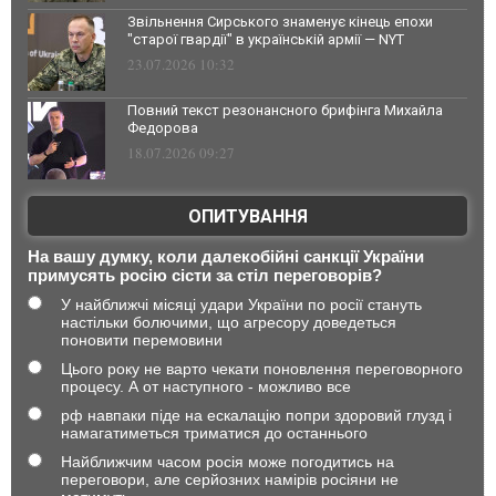
Звільнення Сирського знаменує кінець епохи
"старої гвардії" в українській армії — NYT
23.07.2026 10:32
Повний текст резонансного брифінга Михайла
Федорова
18.07.2026 09:27
ОПИТУВАННЯ
На вашу думку, коли далекобійні санкції України
примусять росію сісти за стіл переговорів?
У найближчі місяці удари України по росії стануть
настільки болючими, що агресору доведеться
поновити перемовини
Цього року не варто чекати поновлення переговорного
процесу. А от наступного - можливо все
рф навпаки піде на ескалацію попри здоровий глузд і
намагатиметься триматися до останнього
Найближчим часом росія може погодитись на
переговори, але серйозних намірів росіяни не