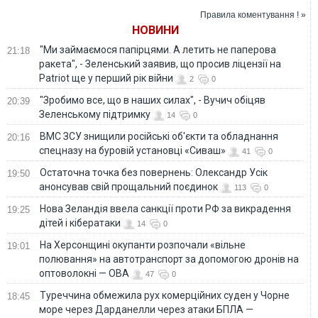
викрадених РФ
Правила коментування ! »
українських дітей
НОВИНИ
"Ми займаємося папірцями. А летить не паперова
21:18
ракета", - Зеленський заявив, що просив ліцензії на
Patriot ще у перший рік війни
2
0
"Зробимо все, що в наших силах", - Вучич обіцяв
20:39
Зеленському підтримку
14
0
ВМС ЗСУ знищили російські об'єкти та обладнання
20:16
спецназу на буровій установці «Сиваш»
41
0
Остаточна точка без повернень: Олександр Усік
19:50
анонсував свій прощальний поєдинок
113
0
Нова Зеландія ввела санкції проти РФ за викрадення
19:25
дітей і кібератаки
14
0
На Херсонщині окупанти розпочали «вільне
19:01
полювання» на автотранспорт за допомогою дронів на
оптоволокні — ОВА
47
0
Туреччина обмежила рух комерційних суден у Чорне
18:45
море через Дарданелли через атаки БПЛА —