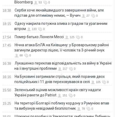
Bloomberg
53
0
Сербія хоче якнайшвидшого завершення війни, але
18:38
підстав для оптимізму немає, — Вучич
27
0
Одесу накрила потужна злива з градом та ураганним
18:15
вітром
133
0
Помер батько Ліонеля Мессі
17:54
125
0
Нічна атака БпЛА на Київщину: у Броварському районі
17:45
загинули директор ліцею, її чоловік та 3-річний онук
88
0
Лукашенко переклав відповідальність за війну в Україні
16:39
на її внутрішні проблеми
217
0
На Буковині затримали стрільця, який поранив двох
16:16
поліцейських і 11 днів переховувався в селі
105
0
Зеленський оцінив можливості країн світу надати
15:50
Україні ракети до Patriot
151
0
На території Болгарії поблизу кордону з Румунією впав
15:25
та вибухнув невідомий безпілотник
78
0
Шокуючі подробиці із Закарпаття: омбудсмен Лубінець
15:01