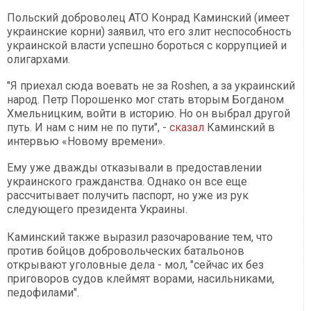
Польский доброволец АТО Конрад Каминский (имеет
украинские корни) заявил, что его злит неспособность
украинской власти успешно бороться с коррупцией и
олигархами.
"Я приехал сюда воевать не за Roshen, а за украинский
народ. Петр Порошенко мог стать вторым Богданом
Хмельницким, войти в историю. Но он выбрал другой
путь. И нам с ним не по пути", -
сказал
Каминский в
интервью «Новому времени».
Ему уже дважды отказывали в предоставлении
украинского гражданства. Однако он все еще
рассчитывает получить паспорт, но уже из рук
следующего президента Украины.
Каминский также выразил разочарование тем, что
против бойцов добровольческих батальонов
открывают уголовные дела - мол, "сейчас их без
приговоров судов клеймят ворами, насильниками,
педофилами".