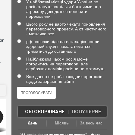
У найближчі місяці удари України по
росії стануть настільки болючими, що
агресору доведеться поновити
перемовини
Цього року не варто чекати поновлення
переговорного процесу. А от наступного
- можливо все
іг
рф навпаки піде на ескалацію попри
здоровий глузд і намагатиметься
триматися до останнього
Найближчим часом росія може
,
погодитись на переговори, але
серйозних намірів росіяни не матимуть
Вже давно не роблю жодних прогнозів
щодо завершення війни
ОБГОВОРЮВАНЕ
|
ПОПУЛЯРНЕ
День
Місяць
За весь час