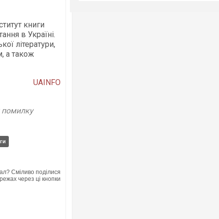
ститут книги
ання в Україні.
кої літератури,
, а також
UAINFO
у помилку
иги
ал? Сміливо поділися
режах через ці кнопки