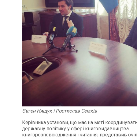
Євген Нищук і Ростислав Семків
Керівника установи, що має на меті координувати
державну політику у сфері книговидавництва,
книгорозповсюдження і читання, представив очі