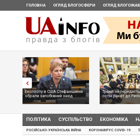
ГОЛОВНА
ОГЛЯД БЛОГОСФЕРИ
ОГЛЯД БЛОГОЖАБ
Експослу в США Стефанішиній
Трамп не передасть
обрали запобіжний захід
сотні ракет до Patri
...
ПОЛІТИКА
СУСПІЛЬСТВО
ЕКОНОМІКА
Н
РОСІЙСЬКО-УКРАЇНСЬКА ВІЙНА
КОРОНАВІРУС COVID-19