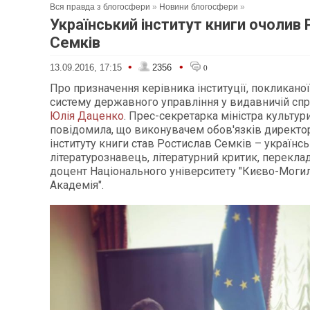
Вся правда з блогосфери
»
Новини блогосфери
»
Український інститут книги очолив
Семків
•
•
13.09.2016, 17:15
2356
0
Про призначення керівника інституції, покликано
систему державного управління у видавничій спра
Юлія Даценко
. Прес-секретарка міністра культу
повідомила, що виконувачем обов'язків директо
інституту книги став Ростислав Семків – українс
літературознавець, літературний критик, перекла
доцент Національного університету "Києво-Моги
Академія".