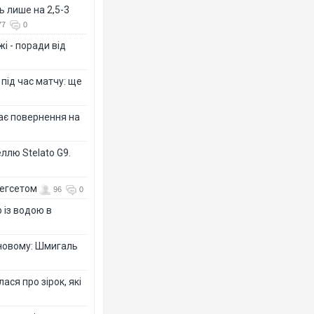
ь лише на 2,5-3
77
0
і - поради від
 під час матчу: ще
дає повернення на
ллю Stelato G9.
Гегсетом
96
0
 із водою в
-новому: Шмигаль
ся про зірок, які