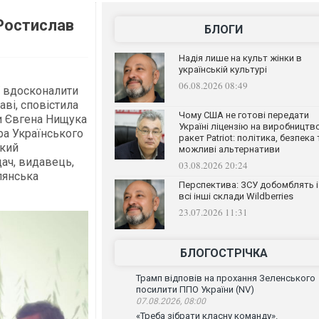
 Ростислав
БЛОГИ
Надія лише на культ жінки в
українській культурі
06.08.2026 08:49
ї вдосконалити
ві, сповістила
Чому США не готові передати
ри Євгена Нищука
Україні ліцензію на виробництв
ра Українського
ракет Patriot: політика, безпека 
ький
можливі альтернативи
дач, видавець,
03.08.2026 20:24
лянська
Перспектива: ЗСУ добомблять і
всі інші склади Wildberries
23.07.2026 11:31
БЛОГОСТРІЧКА
Трамп відповів на прохання Зеленського
посилити ППО України (NV)
07.08.2026, 08:00
«Треба зібрати класну команду».