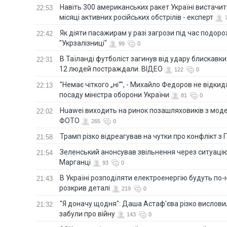
Навіть 300 американських ракет Україні вистачит
22:53
місяці активних російських обстрілів - експерт
Як діяти пасажирам у разі загрози під час подорож
22:42
"Укрзалізниці"
99
0
В Таїланді футболіст загинув від удару блискавки
22:31
12 людей постраждали. ВІДЕО
122
0
"Немає чіткого „ні“", - Михайло Федоров не відки
22:13
посаду міністра оборони України
81
0
Huawei виходить на ринок позашляховиків з моде
22:02
ФОТО
265
0
Трамп різко відреагував на чутки про конфлікт з 
21:58
Зеленський анонсував звільнення через ситуацію
21:54
Марганці
93
0
В Україні розподіляти електроенергію будуть по
21:43
розкрив деталі
219
0
"Я доначу щодня": Даша Астаф'єва різко висловила
21:32
забули про війну
143
0