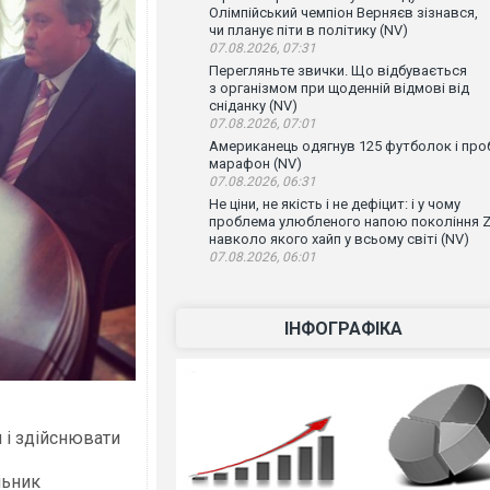
Олімпійський чемпіон Верняєв зізнався,
чи планує піти в політику (NV)
07.08.2026, 07:31
Перегляньте звички. Що відбувається
з організмом при щоденній відмові від
сніданку (NV)
07.08.2026, 07:01
Американець одягнув 125 футболок і проб
марафон (NV)
07.08.2026, 06:31
Не ціни, не якість і не дефіцит: і у чому
проблема улюбленого напою покоління Z
навколо якого хайп у всьому світі (NV)
07.08.2026, 06:01
ІНФОГРАФІКА
 і здійснювати
льник