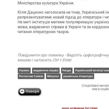
Міністерства культури України.
Юлія Даценко наголосила на тому, Український ін
репрезентуватиме новий підхід до літератури і чит
На меті інституція матиме популяризацію українсь
мови, видавничої справи в Україні та за кордоном
читання літературних творів.
Повідомити про помилку - Виділіть орфографічн
мишею і натисніть Ctrl + Enter
Україна
видавнича справа
Нищук
Український інститут кн
Ростислав Семків
Мінкульт
українська література
Сподобався матері
ним в соцме
ІНШІ НОВИНИ ПО ТЕМІ