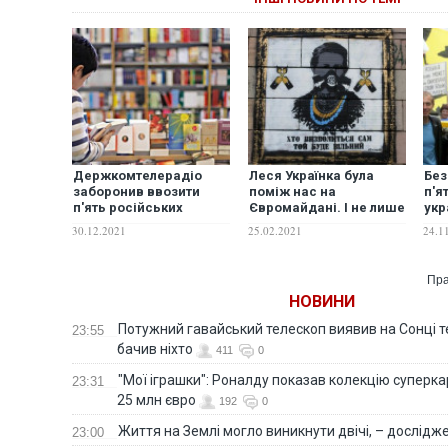
Держкомтелерадіо
Леся Українка була
Без
заборонив ввозити
поміж нас на
п'я
п'ять російських
Євромайдані. І не лише
укр
дитячих книг через
на графіті
спр
30.12.2021
25.02.2021
24.1
пропаганду імперських
пр
геополітичних доктрин
держави-агресора
Пра
НОВИНИ
Потужний гавайський телескоп виявив на Сонці те
23:55
бачив ніхто
411
0
"Мої іграшки": Роналду показав колекцію суперка
23:31
25 млн євро
192
0
Життя на Землі могло виникнути двічі, – дослідж
23:00