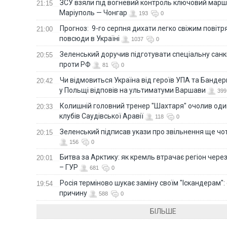
ЗСУ взяли під вогневий контроль ключовий марш
21:15
Маріуполь — Чонгар
193
0
Прогноз: 9-го серпня дихати легко свіжим повіт
21:00
повсюди в Україні
1037
0
Зеленський доручив підготувати спеціальну санк
20:55
проти РФ
81
0
Чи відмовиться Україна від героїв УПА та Бандер
20:42
у Польщі відповів на ультиматуми Варшави
399
Колишній головний тренер "Шахтаря" очолив оди
20:33
клубів Саудівської Аравії
118
0
Зеленський підписав укази про звільнення ще чо
20:15
156
0
Битва за Арктику: як кремль втрачає регіон через 
20:01
– ГУР
681
0
Росія терміново шукає заміну своїм "Іскандерам":
19:54
причину
588
0
БІЛЬШЕ