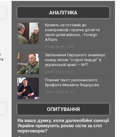
АНАЛІТИКА
Кремль не готовий до
компромісів і прагне досягти
своїх цілей війною, - Foreign
Affairs
03.08.2026 13:02
о
Звільнення Сирського знаменує
та
кінець епохи "старої гвардії" в
українській армії — NYT
23.07.2026 10:32
Повний текст резонансного
брифінга Михайла Федорова
18.07.2026 09:27
ОПИТУВАННЯ
На вашу думку, коли далекобійні санкції
України примусять росію сісти за стіл
переговорів?