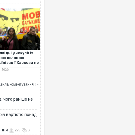
Росія атакувала Суми КАБами: п
торговельний центр, будинки, є п
ФОТО
плідні дискусії із
тою колоною
аїнізації Харкова не
иятимуть –
1.2020
офесорка
вила коментування ! »
, чого раніше не
рів вартістю понад
Топпосадовцю Повітряних Сил вр
підозру
ення
275
0