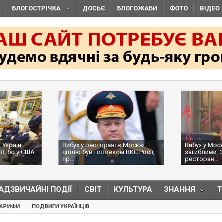
БЛОГОСТРІЧКА
ДОСЬЄ
БЛОГОЖАБИ
ФОТО
ВІДЕО
 Україні
Вибух у ресторані в Москві:
Вибух у Мос
ot, бо у США
ціллю був головком ВКС Росії,
загиблими: 
пр...
ресторан...
АДЗВИЧАЙНІ ПОДІЇ
СВІТ
КУЛЬТУРА
ЗНАННЯ
ТАРИФИ
ПОДВИГИ УКРАЇНЦІВ