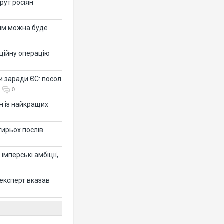
рут росіян
рям можна буде
ційну операцію
и заради ЄС: посол
0
н із найкращих
тирьох послів
імперські амбіції,
 експерт вказав