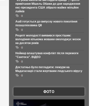
"65 років ніколи не виглядали краще", - фото-
привітання Мішель Обами до дня народження
екс-президента США зібрало майже мільйон
лайків
0
Audi готується до випуску нового покоління
позашляховика Q8
0
Рецепт молодості виявився простішим:
володіння кількома мовами омолоджує мозок
на десяток років
0
Неймар влаштував конфлікт після перемоги
"Сантоса". ВІДЕО
0
Достатньо було погладити: лемури на
Мадагаскарі стали жертвами людського вірусу
0
ФОТО