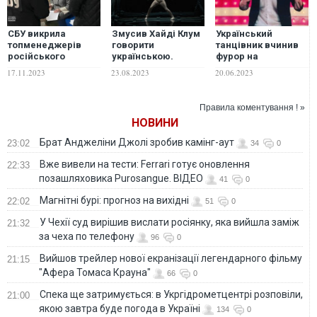
СБУ викрила
Змусив Хайді Клум
Український
топменеджерів
говорити
танцівник вчинив
російського
українською.
фурор на
олігарха
Хореограф
американському
17.11.2023
23.08.2023
20.06.2023
Григоришина, які
Олександр
талант-шоу. ВІДЕО
завдали бюджету
Лещенко
України 43 млн грн
приголомшив своїм
Правила коментування ! »
збитків
потужним номером
НОВИНИ
на America’s Got
Talent. ВІДЕО
Брат Анджеліни Джолі зробив камінг-аут
23:02
34
0
Вже вивели на тести: Ferrari готує оновлення
22:33
позашляховика Purosangue. ВІДЕО
41
0
Магнітні бурі: прогноз на вихідні
22:02
51
0
У Чехії суд вирішив вислати росіянку, яка вийшла заміж
21:32
за чеха по телефону
96
0
Вийшов трейлер нової екранізації легендарного фільму
21:15
"Афера Томаса Крауна"
66
0
Спека ще затримується: в Укргідрометцентрі розповіли,
21:00
якою завтра буде погода в Україні
134
0