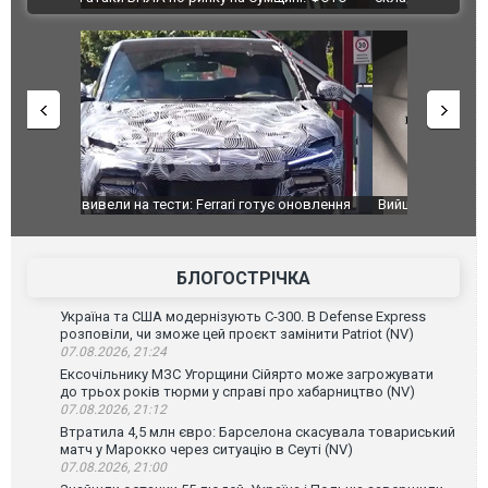
оновлення
Вийшов трейлер нової екранізації легендарного
Зеленський
фільму "Афера Томаса Крауна"
перемовин
БЛОГОСТРІЧКА
Україна та США модернізують С-300. В Defense Express
розповіли, чи зможе цей проєкт замінити Patriot (NV)
07.08.2026, 21:24
Ексочільнику МЗС Угорщини Сійярто може загрожувати
до трьох років тюрми у справі про хабарництво (NV)
07.08.2026, 21:12
Втратила 4,5 млн євро: Барселона скасувала товариський
матч у Марокко через ситуацію в Сеуті (NV)
07.08.2026, 21:00