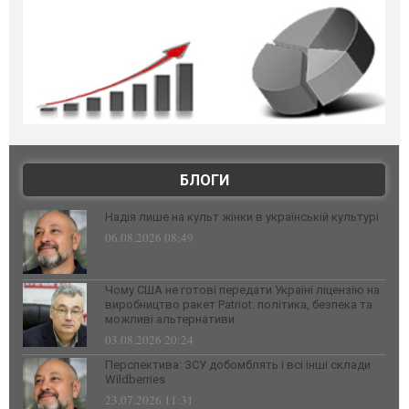
БЛОГИ
Надія лише на культ жінки в українській культурі
06.08.2026 08:49
Чому США не готові передати Україні ліцензію на
виробництво ракет Patriot: політика, безпека та
можливі альтернативи
03.08.2026 20:24
Перспектива: ЗСУ добомблять і всі інші склади
Wildberries
23.07.2026 11:31