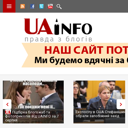
Експослу в США Стефанішині
Підбірка блогожаб та
обрали запобіжний захід
фотоприколів від UAINFO за 7
серпня