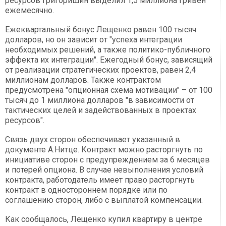
ресурсов Григоришин выделил 1,5 миллиона гривен
ежемесячно.
Ежеквартальный бонус Лещенко равен 100 тысяч
долларов, но он зависит от "успеха интеграции
необходимых решений, а также политико-публичного
эффекта их интеграции". Ежегодный бонус, зависящий
от реализации стратегических проектов, равен 2,4
миллионам долларов. Также контрактом
предусмотрена "опционная схема мотивации" – от 100
тысяч до 1 миллиона долларов "в зависимости от
тактических целей и задействованных в проектах
ресурсов".
Связь двух сторон обеспечивает указанный в
документе А.Нитце. Контракт можно расторгнуть по
инициативе сторон с предупреждением за 6 месяцев
и потерей опциона. В случае невыполнения условий
контракта, работодатель имеет право расторгнуть
контракт в одностороннем порядке или по
соглашению сторон, либо с выплатой компенсации.
Как сообщалось, Лещенко купил квартиру в центре