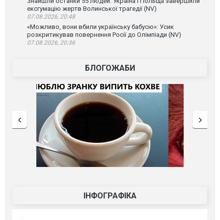
Знайшли останки 55 людей. Україна і Польща завершили
ексгумацію жертв Волинської трагедії (NV)
07.08.2026, 20:48
«Можливо, вони вбили українську бабусю»: Усик
розкритикував повернення Росії до Олімпіади (NV)
07.08.2026, 20:36
БЛОГОЖАБИ
ІНФОГРАФІКА