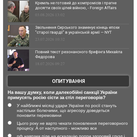
Кремль не готовий до компромісів і прагне
досягти своїх цілей війною, - Foreign Affairs
03.08.2026 13:02
Звільнення Сирського знаменує кінець епохи
"старої гвардії" в українській армії — NYT
23.07.2026 10:32
Повний текст резонансного брифінга Михайла
Федорова
18.07.2026 09:27
ОПИТУВАННЯ
На вашу думку, коли далекобійні санкції України
примусять росію сісти за стіл переговорів?
У найближчі місяці удари України по росії стануть
настільки болючими, що агресору доведеться
поновити перемовини
Цього року не варто чекати поновлення переговорного
процесу. А от наступного - можливо все
рф навпаки піде на ескалацію попри здоровий глузд і