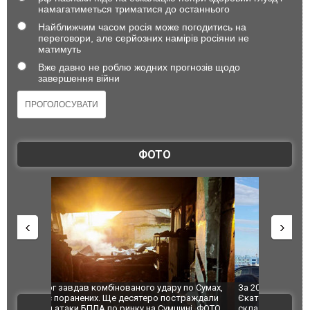
намагатиметься триматися до останнього
Найближчим часом росія може погодитись на
переговори, але серйозних намірів росіяни не
матимуть
Вже давно не роблю жодних прогнозів щодо
завершення війни
ФОТО
по Сумах,
За 2000 кілометрів від кордону з Україною: в
"Мої іграш
траждали
Єкатеринбурзі після атаки дронів загорівся
суперкарів
ВІДЕО
ині. ФОТО
склад Wildberries. ФОТО. ВІДЕО