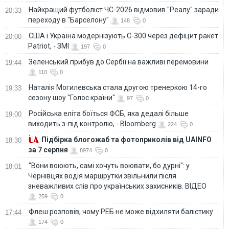
Найкращий футболіст ЧС-2026 відмовив "Реалу" заради
20:33
переходу в "Барселону"
148
0
США і Україна модернізують С-300 через дефіцит ракет
20:00
Patriot, - ЗМІ
197
0
Зеленський прибув до Сербії на важливі перемовини
19:44
110
0
Наталія Могилевська стала другою тренеркою 14-го
19:33
сезону шоу "Голос країни"
97
0
Російська еліта боїться ФСБ, яка дедалі більше
19:00
виходить з-під контролю, - Bloomberg
224
0
Підбірка блогожаб та фотоприколів від UAINFO
18:30
за 7 серпня
8974
0
"Вони воюють, самі хочуть воювати, бо дурні": у
18:01
Чернівцях водія маршрутки звільнили після
зневажливих слів про українських захисників. ВІДЕО
259
0
Флеш розповів, чому РЕБ не може відхиляти балістику
17:44
174
0