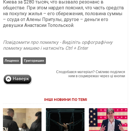
Киева за $280 тысяч, что вызвало резонанс в
обществе. При этом нардеп пояснил, что часть средств
на покупку жилья – его сбережения, половина суммы
– ссуда от Алены Притулы, другое – деньги его
девушки Анастасии Топольской.
Повідомити про помилку - Виділіть орфографічну
помилку мишею і натисніть Ctrl + Enter
Лещенко
Григоришин
Сподобався матеріал? Сміливо поділися
ним в соцмережах через ці кнопки
ІНШІ НОВИНИ ПО ТЕМІ