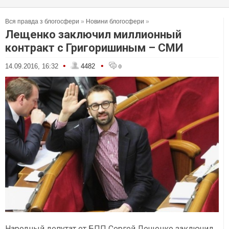
Вся правда з блогосфери
»
Новини блогосфери
»
Лещенко заключил миллионный
контракт с Григоришиным – СМИ
•
•
14.09.2016, 16:32
4482
0
Народный депутат от БПП Сергей Лещенко заключил