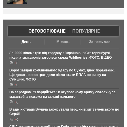
ОБГОВОРЮВАНЕ
|
ПОПУЛЯРНЕ
День
Місяць
За весь час
За 2000 кілометрів від кордону з Україною: в Єкатеринбурзі
після атаки дронів загорівся склад Wildberries. ФОТО. ВІДЕО
0
Ворог завдав комбінованого удару по Сумах, двоє поранених.
Ще десятеро постраждали після атаки БПЛА по ринку на
Сумщині. ФОТО
0
На аеродромі "Гвардійське" в окупованому Криму спалахнула
масштабна пожежа на складі пального
0
В адміністрації Вучича анонсували перший візит Зеленського до
Сербії
0
США розширили санкції проти Куби через військову співпрацю з