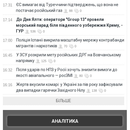
ЄС вимагає від Туреччини підтверджень, що вона не
17:31
постачає російський газ
88
0
До Дня Ялти: оператори "Group 13" провели
17:14
морський парад біля південного узбережжя Криму, -
ГУР
536
0
Поліція Іспанії викрила масштабну мережу контрабанди
17:00
мігрантів і наркотиків
70
0
У ЗСУ розкрили мету російських ДРГ на Вовчанському
16:45
напрямку
125
0
Після ударів по НПЗ у Росії хочуть знизити вимоги до
16:32
якості авіапального — росЗМІ
80
0
Жертв вкусили комарі: у Україні за пів року зафіксували
16:16
два випадки гарячки Західного Нілу
138
0
БІЛЬШЕ
АНАЛІТИКА