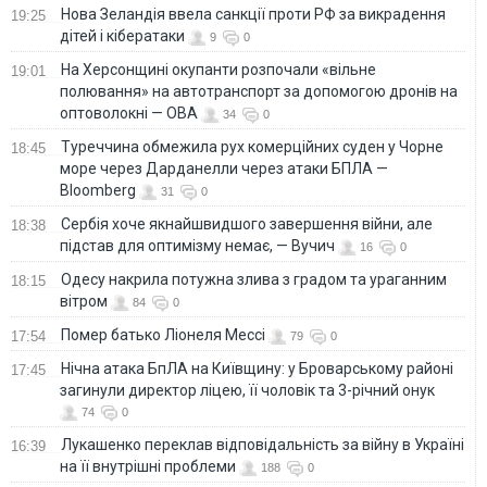
Нова Зеландія ввела санкції проти РФ за викрадення
19:25
дітей і кібератаки
9
0
На Херсонщині окупанти розпочали «вільне
19:01
полювання» на автотранспорт за допомогою дронів на
оптоволокні — ОВА
34
0
Туреччина обмежила рух комерційних суден у Чорне
18:45
море через Дарданелли через атаки БПЛА —
Bloomberg
31
0
Сербія хоче якнайшвидшого завершення війни, але
18:38
підстав для оптимізму немає, — Вучич
16
0
Одесу накрила потужна злива з градом та ураганним
18:15
вітром
84
0
Помер батько Ліонеля Мессі
17:54
79
0
Нічна атака БпЛА на Київщину: у Броварському районі
17:45
загинули директор ліцею, її чоловік та 3-річний онук
74
0
Лукашенко переклав відповідальність за війну в Україні
16:39
на її внутрішні проблеми
188
0