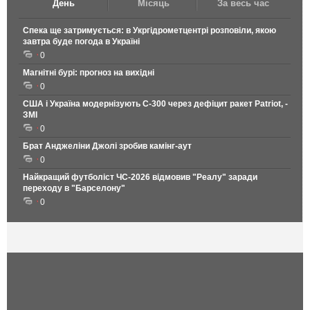
День
Місяць
За весь час
Спека ще затримується: в Укргідрометцентрі розповіли, якою
завтра буде погода в Україні
0
Магнітні бурі: прогноз на вихідні
0
США і Україна модернізують С-300 через дефіцит ракет Patriot, -
ЗМІ
0
Брат Анджеліни Джолі зробив камінг-аут
0
Найкращий футболіст ЧС-2026 відмовив "Реалу" заради
переходу в "Барселону"
0