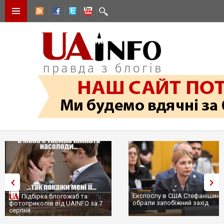
Експослу в США Стефанішині
Підбірка блогожаб та
обрали запобіжний захід
фотоприколів від UAINFO за 7
серпня