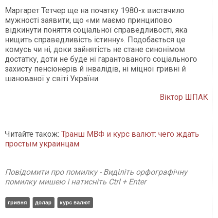
Маргарет Тетчер ще на початку 1980-х вистачило
мужності заявити, що «ми маємо принципово
відкинути поняття соціальної справедливості, яка
нищить справедливість істинну». Подобається це
комусь чи ні, доки зайнятість не стане синонімом
достатку, доти не буде ні гарантованого соціального
захисту пенсіонерів й інвалідів, ні міцної гривні й
шанованої у світі України.
Віктор ШПАК
Читайте також:
Транш МВФ и курс валют: чего ждать
простым украинцам
Повідомити про помилку - Виділіть орфографічну
помилку мишею і натисніть Ctrl + Enter
гривня
долар
курс валют