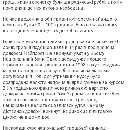
гроші, якими спочатку були ще радянські рублі, а потім
прирівняні до них купоно-карбованці.
На час введення в обіг гривні купюрами найвищого
номіналу були 50- і 100-гривневі банкноти, які нині у
колекціонерів коштують до 750 гривень
Більшість українців насамперед цікавить, чому за 20
років гривня подешевшала в 14 разів порівняно із
доларом. Найпростіше звинувачувати у цьому
Національний банк. Однак досвід уже першого
стрімкого падіння гривні восени 1998 року засвідчив
марність сподівань на суто банківські механізми
регулювання. Тоді для утримання курсу було
розпродано валюти на три мільярди гривень за курсом
2,3 з тодішньою фактичною ринковою вартістю
долара на рівні 4 гривні. Тож Україна залишилася без
значної частини золотовалютного резерву,
національна валюта обвалилась удвічі, а кому
дістались долари, викинуті на ринок за пільговою
ціною, не відомо досі.
Насправді курс національної грошової одиниці -