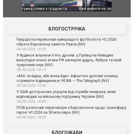
дом та
Вже вивели на тести: Ferrari готує оновлення
Вийшов тре
позашляховика Purosangue. ВІДЕО
фільму "Аф
БЛОГОСТРІЧКА
Гвардіола переконав найкращого футболіста ЧС-2026
обрати Барселону замість Реала (NV)
08.08.2026, 19:30
У будинок влучили п’ять дронів: у Пухівці на Київщині
внаслідок нічної атаки РФ загинули дідусь, бабуся та їхній
трирічний онук (NV)
08.08.2026, 19:15
«Або ти йдеш, або вона йде»: Інфантіно допоміг коханці
отримати підвищення в УЄФА — The Telegraph (NV)
08.08.2026, 19:00
У США достроково усунули від служби генерала, який
відповідав за військову підтримку України (NV)
08.08.2026, 18:45
ПСЖ розпочав переговори з Барселоною щодо трансферу
героя ЧС-2026 за 50 млн євро (NV)
08.08.2026, 18:30
БЛОГОЖАБИ