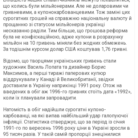
що колись були мільйонерами. Але не доларовими чи
гривневими, а купонокарбованцевими. Тож заміні цих
сурогатних грошей на справжню національну валюту й
прощанню зі статусом мільйонерів українці
несказанно раділи. Тим більше, що грошова реформа
була не конфіскаційною, адже купони в розрахунку
мільйон на 10 гривень міняли без жодних обмежень.
За тодішнім курсом долар США коштував 1,76 гривні.
Відомо, що творцями українських гривень стали
художник Василь Лопата та дизайнер Борис
Максимов, а перші тиражі паперових купюр
віддрукували у Канаді й Великобританії, звідки
доставили в Україну наприкінці 1991 року. Отож на
введених в обіг аж 1996-го гривнях стоїть дата «1992»,
коли їх планували запровадити.
Натомість в обіг надійшли сурогатні купоно-
карбованці, на які випав найбільший удар галопуючої
інфляції. Статистика стверджує, що за період із січня
1991-го по вересень 1996 року ціни в Україні зросли в
95 тисяч разів. У такій самій пропорції знецінилися