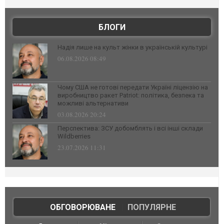
БЛОГИ
Надія лише на культ жінки в українській культурі
06.08.2026 08:49
Чому США не готові передати Україні ліцензію на
виробництво ракет Patriot: політика, безпека та
можливі альтернативи
03.08.2026 20:24
Перспектива: ЗСУ добомблять і всі інші склади
Wildberries
23.07.2026 11:31
ОБГОВОРЮВАНЕ
|
ПОПУЛЯРНЕ