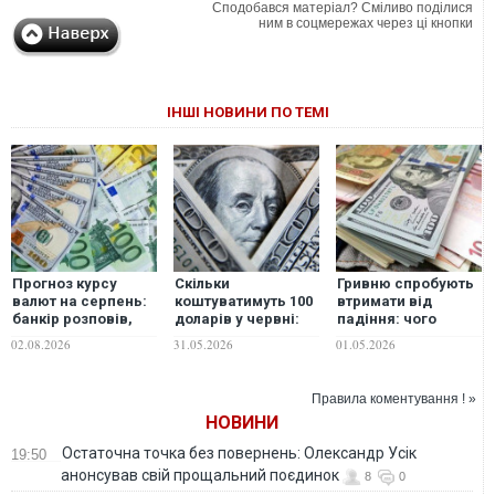
Сподобався матеріал? Сміливо поділися
ним в соцмережах через ці кнопки
ІНШІ НОВИНИ ПО ТЕМІ
Прогноз курсу
Скільки
Гривню спробують
валют на серпень:
коштуватимуть 100
втримати від
банкір розповів,
доларів у червні:
падіння: чого
чого чекати від
прогноз банкіра
чекати від курсу
02.08.2026
31.05.2026
01.05.2026
долара та євро
долара у травні
Правила коментування ! »
НОВИНИ
Остаточна точка без повернень: Олександр Усік
19:50
анонсував свій прощальний поєдинок
8
0