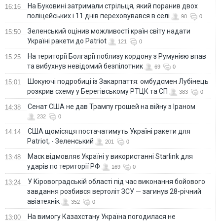
На Буковині затримали стрільця, який поранив двох
16:16
поліцейських і 11 днів переховувався в селі
90
0
Зеленський оцінив можливості країн світу надати
15:50
Україні ракети до Patriot
121
0
На території Болгарії поблизу кордону з Румунією впав
15:25
та вибухнув невідомий безпілотник
69
0
Шокуючі подробиці із Закарпаття: омбудсмен Лубінець
15:01
розкрив схему у Берегівському РТЦК та СП
383
0
Сенат США не дав Трампу грошей на війну з Іраном
14:38
232
0
США щомісяця постачатимуть Україні ракети для
14:14
Patriot, - Зеленський
201
0
Маск відмовляє Україні у використанні Starlink для
13:48
ударів по території РФ
169
0
У Кіровоградській області під час виконання бойового
13:24
завдання розбився вертоліт ЗСУ — загинув 28-річний
авіатехнік
352
0
На вимогу Казахстану Україна погодилася не
13:00