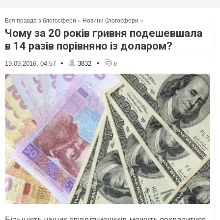
Вся правда з блогосфери
»
Новини блогосфери
»
Чому за 20 років гривня подешевшала
в 14 разів порівняно із доларом?
•
•
19.09.2016, 04:57
3832
0
Більшість наших співвітчизників можуть похвалитися,