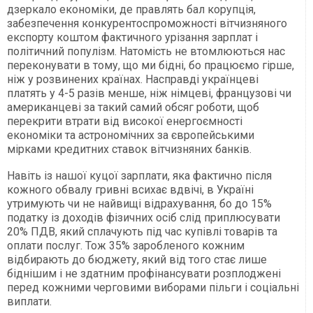
дзеркало економіки, де правлять бал корупція,
забезпечення конкурентоспроможності вітчизняного
експорту коштом фактичного урізання зарплат і
політичний популізм. Натомість не втомлюються нас
переконувати в тому, що ми бідні, бо працюємо гірше,
ніж у розвинених країнах. Насправді українцеві
платять у 4-5 разів менше, ніж німцеві, французові чи
американцеві за такий самий обсяг роботи, щоб
перекрити втрати від високої енергоємності
економіки та астрономічних за європейськими
мірками кредитних ставок вітчизняних банків.
Навіть із нашої куцої зарплати, яка фактично після
кожного обвалу гривні всихає вдвічі, в Україні
утримують чи не найвищі відрахування, бо до 15%
податку із доходів фізичних осіб слід приплюсувати
20% ПДВ, який сплачують під час купівлі товарів та
оплати послуг. Тож 35% заробленого кожним
відбирають до бюджету, який від того стає лише
біднішим і не здатним профінансувати розплоджені
перед кожними черговими виборами пільги і соціальні
виплати.