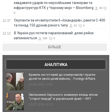
завдавати ударів по неросійським танкерам та
інфраструктурі КТК у Чорному морі — Bloomberg
96
0
Окупанти за ніч випустили 6 «Іскандерів», ракети С-400
12:37
та понад 150 дронів різного типу
63
0
В Україні рух потягів паралізований: деякі рейси
12:13
запізнюються
590
0
БІЛЬШЕ
АНАЛІТИКА
Кремль не готовий до компромісів і прагне
досягти своїх цілей війною, - Foreign Affairs
03.08.2026 13:02
Звільнення Сирського знаменує кінець епохи
"старої гвардії" в українській армії — NYT
23.07.2026 10:32