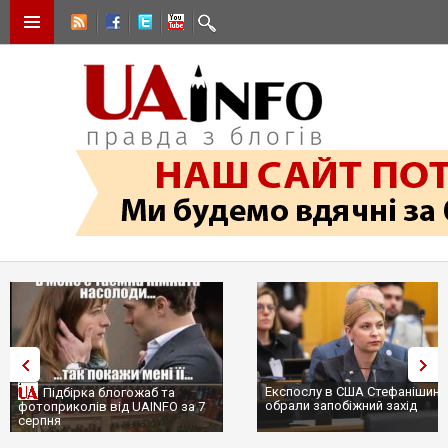
Експослу в США Стефанішині
Підбірка блогожаб та
обрали запобіжний захід
фотоприколів від UAINFO за 7
серпня