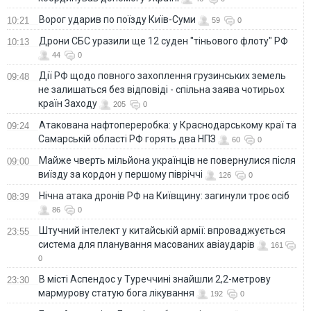
Ворог ударив по поїзду Київ-Суми
10:21
59
0
Дрони СБС уразили ще 12 суден "тіньового флоту" РФ
10:13
44
0
Дії РФ щодо повного захоплення грузинських земель
09:48
не залишаться без відповіді - спільна заява чотирьох
країн Заходу
205
0
Атакована нафтопереробка: у Краснодарському краї та
09:24
Самарській області РФ горять два НПЗ
60
0
Майже чверть мільйона українців не повернулися після
09:00
виїзду за кордон у першому півріччі
126
0
Нічна атака дронів РФ на Київщину: загинули троє осіб
08:39
86
0
Штучний інтелект у китайській армії: впроваджується
23:55
система для планування масованих авіаударів
161
0
В місті Аспендос у Туреччині знайшли 2,2-метрову
23:30
мармурову статую бога лікування
192
0