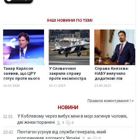
ІНШІ НОВИНИ ПО ТЕМІ
Такер Карлсон
У Словаччині
Справа Князєва:
заявив, що ЦРУ
закрили справу
НАБУ вилучило
готує проти нього
проти ексміністра
додаткові пів
кримінальну
оборони через
мільйона доларів
16.03.2026
10.11.2025
23.05.2023
справу через його
передачу МіГ-29
розмови з
Україні
іранцями до війни
Правила коментування ! »
НОВИНИ
У Коблевому через вибух міни в морі загинув чоловік,
11:01
дві жінки поранені
4
0
Пентагон усунув від служби генерала, який
10:42
координував допомогу Україні
46
0