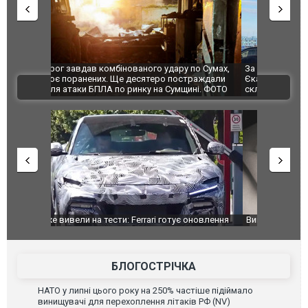
по Сумах,
За 2000 кілометрів від кордону з Україною: в
"Мої іграш
траждали
Єкатеринбурзі після атаки дронів загорівся
суперкарів
ВІДЕО
ині. ФОТО
склад Wildberries. ФОТО. ВІДЕО
оновлення
Вийшов трейлер нової екранізації легендарного
Зеленський
фільму "Афера Томаса Крауна"
перемовин
БЛОГОСТРІЧКА
НАТО у липні цього року на 250% частіше підіймало
винищувачі для перехоплення літаків РФ (NV)