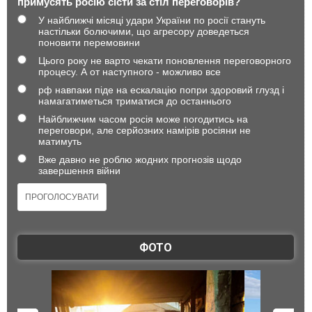
примусять росію сісти за стіл переговорів?
У найближчі місяці удари України по росії стануть
настільки болючими, що агресору доведеться
поновити перемовини
Цього року не варто чекати поновлення переговорного
процесу. А от наступного - можливо все
рф навпаки піде на ескалацію попри здоровий глузд і
намагатиметься триматися до останнього
Найближчим часом росія може погодитись на
переговори, але серйозних намірів росіяни не
матимуть
Вже давно не роблю жодних прогнозів щодо
завершення війни
ФОТО