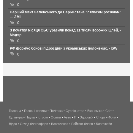
0
Перший візит Зеленського до Сербії стане "ляпасом росіянам"
— ЗМІ
0
З початку місяця СБС уразили понад 11 тисяч ворожих цілей, -
Мадяр
0
РФ формує бойові підрозділи з українських полонених, - ISW
0
Головна
•
Головні новини
•
Політика
•
Суспільство
•
Економіка
беспроводной
•
Світ
•
Культура
•
Наука
•
Історія
•
Освіта
•
Авто
•
IT
•
Здоров'я
интернет
•
Спорт
•
Фото
•
Відео
•
Огляд блогосфери
•
Блоголента
•
Рейтинг блогів
киев
•
Блогожаби
и