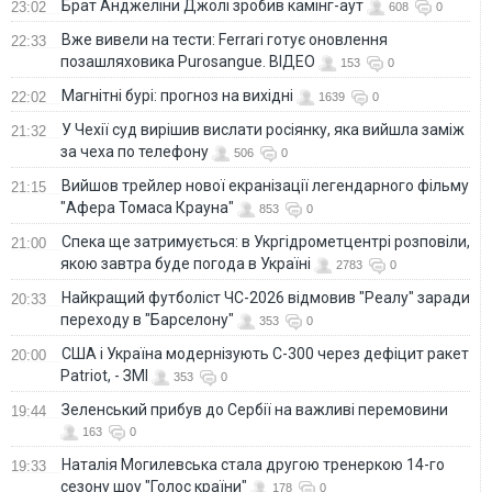
Брат Анджеліни Джолі зробив камінг-аут
23:02
608
0
Вже вивели на тести: Ferrari готує оновлення
22:33
позашляховика Purosangue. ВІДЕО
153
0
Магнітні бурі: прогноз на вихідні
22:02
1639
0
У Чехії суд вирішив вислати росіянку, яка вийшла заміж
21:32
за чеха по телефону
506
0
Вийшов трейлер нової екранізації легендарного фільму
21:15
"Афера Томаса Крауна"
853
0
Спека ще затримується: в Укргідрометцентрі розповіли,
21:00
якою завтра буде погода в Україні
2783
0
Найкращий футболіст ЧС-2026 відмовив "Реалу" заради
20:33
переходу в "Барселону"
353
0
США і Україна модернізують С-300 через дефіцит ракет
20:00
Patriot, - ЗМІ
353
0
Зеленський прибув до Сербії на важливі перемовини
19:44
163
0
Наталія Могилевська стала другою тренеркою 14-го
19:33
сезону шоу "Голос країни"
178
0