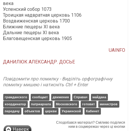
века
Успенский собор 1073
Троицкая надвратная церковь 1106
Воздвиженская церковь 1700
Ближние пещеры XI века
Дальние пещеры XI века
Благовещенская церковь 1905
UAINFO
ДАНИЛЮК АЛЕКСАНДР. ДОСЬЕ
Повідомити про помилку - Виділіть орфографічну
помилку мишею і натисніть Ctrl + Enter
гражданского
сообщает
движения
Справа»
майдана
координатор
патриархата
Московского
готовит
министров
передачу
объектов
церкви
Украинской
Кабинет
Сподобався матеріал? Сміливо поділися
ним в соцмережах через ці кнопки