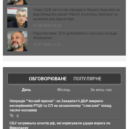
Чому США не готові передати Україні ліцензію на
виробництво ракет Patriot: політика, безпека та
можливі альтернативи
03.08.2026 20:24
Перспектива: ЗСУ добомблять і всі інші склади
Wildberries
23.07.2026 11:31
ОБГОВОРЮВАНЕ
|
ПОПУЛЯРНЕ
День
Місяць
За весь час
Операція "Чесний призов": на Закарпатті ДБР викрило
екскерівників РТЦК та СП на незаконному "списанні" понад
тисячі чоловіків
0
СБУ затримала агентів рф, які коригували удари ворога по
Миколаєву