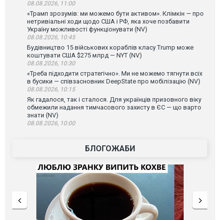
08.08.2026, 11:00
«Трамп зрозумів: ми можемо бути активом». Клімкін — про
нетривіальні ходи щодо США і РФ, яка хоче позбавити
Україну можливості функціонувати (NV)
08.08.2026, 10:45
Будівництво 15 військових кораблів класу Trump може
коштувати США $275 млрд — NYT (NV)
08.08.2026, 10:30
«Треба підходити стратегічно». Ми не можемо тягнути всіх
в бусики — співзасновник DeepState про мобілізацію (NV)
08.08.2026, 10:15
Як гадалося, так і сталося. Для українців призовного віку
обмежили надання тимчасового захисту в ЄС — що варто
знати (NV)
08.08.2026, 10:00
БЛОГОЖАБИ