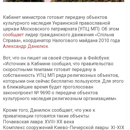
Кабинет министров готовит передачу объектов
культурного наследия Украинской православной
церкви Московского патриархата (УПЦ МП). Об этом
сообщает
л
идер гражданского движения «Спільна
Справа», координатор Налогового майдана 2010 года
Александр Данилюк
.
Вот, что он пишет на своей странице в Фейсбуке:
«
Источник в Кабмине сообщил, что правительство
скоростными темпами готовит передачу в
собственность УПЦ МП ряда религиозных объектов,
которыми они сейчас бесплатно пользуются. Для этого
в ближайшее время будет проголосован
законопроект № 9690 о передаче объектов
культурного наследия религиозным организациям».
Кроме того, Данилюк сообщает, что уже к
приватизации готовятся такие объекты:
Почаевская лавра: XVIII-XX века
Комплекс сооружений Киево-Печерской лавры: XI-XIX