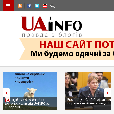
Експослу в США Стефанішині
Підбірка блогожаб та
обрали запобіжний захід
фотоприколів від UAINFO за
10 серпня