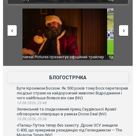
ний трейлер
Удар футболіста спричинив ДТП просто під час
Українські
матчу в Уругваї. ВІДЕО
лісову пож
пункту
БЛОГОСТРІЧКА
Бути Ієронімом Босхом. Як 500 років тому Босх перетворив
людські страхи на найдорожчий живопис Відродження і
чого найбільше боявся він сам (NV)
10.08.2026, 23:48
Зеленський та спадкоємний принц Саудівської Аравії
обговорили співпрацю в рамках Drone Deal (NV)
10.08.2026, 23:36
«Палац» Путіна тепер без захисту. Дрони ЗСУ знищили
С-400, що прикривав резиденцію під Геленджиком — The
Moscow Times (NV)