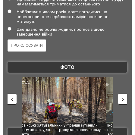
намагатиметься триматися до останнього
Найближчим часом росія може погодитись на
переговори, але серйозних намірів росіяни не
матимуть
Вже давно не роблю жодних прогнозів щодо
завершення війни
ФОТО
зупинили
Іноземні технології вбивають українців: ГУР
Росіяни вд
аселеному
показало дипломатам західні компоненти у
постраждал
ВІДЕО
зброї агресора. ФОТО