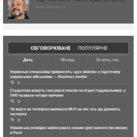
06.08.2026 08:49
ОБГОВОРЮВАНЕ
|
ПОПУЛЯРНЕ
День
Місяць
За весь час
Норвезькі спецназівці привносять «дух вікінгів» у підготовку
українських військових — Business Insider
0
Студентам можуть скасувати пенсію по втраті годувальника: у
ПФУ назвали чотири причини
0
Чи варто на телефонi вимикати Wi-Fi на ніч: ось що думають
експерти
0
Українська розвідка зафіксувала ознаки зростаючого песимізму
в Росії