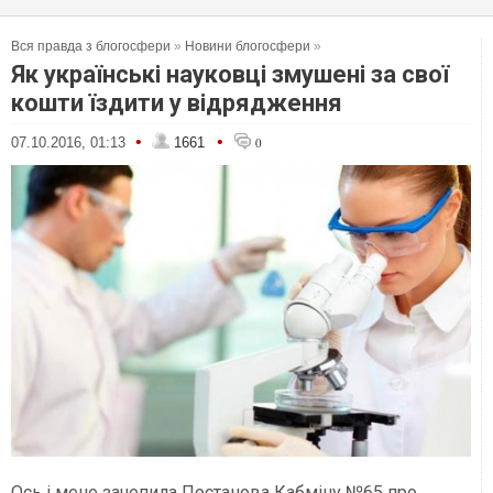
Вся правда з блогосфери
»
Новини блогосфери
»
Як українські науковці змушені за свої
кошти їздити у відрядження
•
•
07.10.2016, 01:13
1661
0
Ось і мене зачепила Постанова Кабміну №65 про