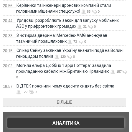
Керівники та інженери дронових компаній стали
20:56
головними мішенями спецслужб
85
0
Урядовці розробляють закон для запуску мобільних
20:44
АЗС у прифронтових громадах
31
0
З чотирма дверима: Mercedes-AMG анонсував
20:33
таємничий позашляховик
73
0
Спікер Сейму закликав Україну визнати події на Волині
20:15
геноцидом поляків
120
0
Могила ельфа Доббі із "Гаррі Поттера" завадила
20:02
прокладанню кабелю між Британією і Ірландією
157
0
В ДТЕК пояснили, чому одесити сидять без світла
19:57
122
0
БІЛЬШЕ
АНАЛІТИКА