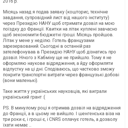
2016 р.
Місяць назад я подав заявку (кошторис, технічне
завдання, супровідний лист від нашого інституту)
через Президію НАНУ щоб отримати дозвіл на мою
поїздку до Франції. Квитки на літак куплені завчасно
щоб зекономити бюджетні гроші. Місяць пройшов.
Літак у мене у неділю. Готель французами
зарезервований. Сьогодні в останній раз
зателефонував в Президію НАНУ щоб дізнатись про
дозвіл. Нічого з Кабміну ще не прийшло. Тому я не
оформляю наукове відрядження, а йду оформляти
відпустку на ці дні. Сподіваюсь, що частково зможу
покрити транспортні витрати через французькі добові
(вони маленькі).
Таке життя у українських науковців, які виграли
український грант :(
P.S. В минулому році я отримав дозвіл на відрядження
до Франції, а в цьому не вийшло. І шенгенська віза на
три роки є, і гроші є, і CNRS оплачує готель, а дозволу
їхати немає ...