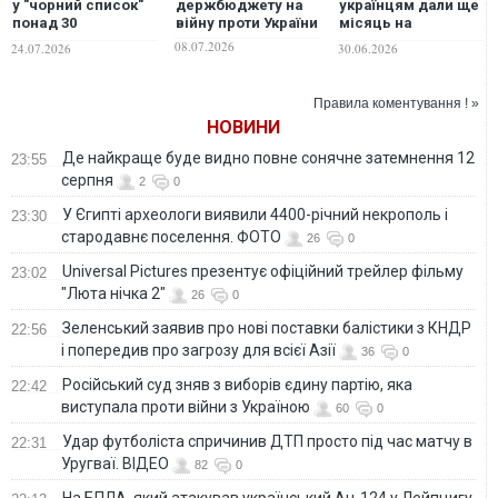
у "чорний список"
держбюджету на
українцям дали ще
понад 30
війну проти України
місяць на
російських ВНЗ і
використання
08.07.2026
24.07.2026
30.06.2026
наукових центрів
перших виплат
«Нацкешбеку»
Правила коментування ! »
НОВИНИ
Де найкраще буде видно повне сонячне затемнення 12
23:55
серпня
2
0
У Єгипті археологи виявили 4400-річний некрополь і
23:30
стародавнє поселення. ФОТО
26
0
Universal Pictures презентує офіційний трейлер фільму
23:02
"Люта нічка 2"
26
0
Зеленський заявив про нові поставки балістики з КНДР
22:56
і попередив про загрозу для всієї Азії
36
0
Російський суд зняв з виборів єдину партію, яка
22:42
виступала проти війни з Україною
60
0
Удар футболіста спричинив ДТП просто під час матчу в
22:31
Уругваї. ВІДЕО
82
0
На БПЛА, який атакував український Ан-124 у Лейпцигу,