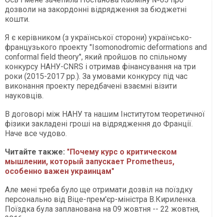
дозволи на закордонні відрядження за бюджетні
кошти.
Я є керівником (з української сторони) українсько-
французького проекту "Isomonodromic deformations and
conformal field theory", який пройшов по спільному
конкурсу НАНУ-CNRS і отримав фінансування на три
роки (2015-2017 рр.). За умовами конкурсу під час
виконання проекту передбачені взаємні візити
науковців.
В договорі між НАНУ та нашим Інститутом теоретичної
фізики закладені гроші на відрядження до Франції.
Наче все чудово.
Читайте также:
"Почему курс о критическом
мышлении, который запускает Prometheus,
особенно важен украинцам"
Але мені треба було ще отримати дозвіл на поїздку
персонально від Віце-прем'єр-міністра В.Кириленка.
Поїздка була запланована на 09 жовтня -- 22 жовтня,