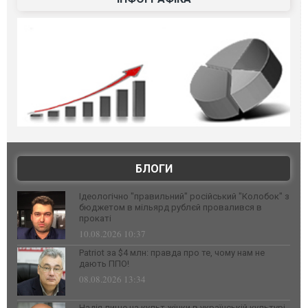
БЛОГИ
Ідеологічно "правильний" російський "Колобок" з
бюджетом в мільярд рублєй провалився в
прокаті
10.08.2026 10:37
Patriot за $4 млн: правда про те, чому нам не
дають ППО!
08.08.2026 13:34
Надія лише на культ жінки в українській культурі