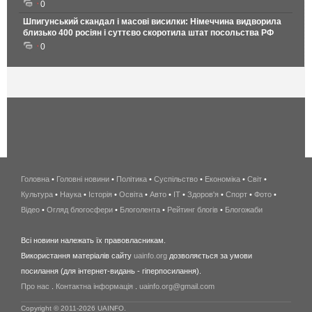
0
Шпигунський скандал і масові висилки: Німеччина видворила
близько 400 росіян і суттєво скоротила штат посольства РФ
0
Головна
•
Головні новини
•
Політика
•
Суспільство
•
Економіка
беспроводной
•
Світ
•
Культура
•
Наука
•
Історія
•
Освіта
•
Авто
•
IT
•
Здоров'я
интернет
•
Спорт
•
Фото
•
Відео
•
Огляд блогосфери
•
Блоголента
•
Рейтинг блогів
киев
•
Блогожаби
и
Всі новини належать їх правовласникам.
область
Використання матеріалів сайту
uainfo.org
дозволяється за умови
wimax
посилання (для інтернет-видань - гіперпосилання).
интернет
Про нас
.
Контактна інформація
.
uainfo.org@gmail.com
в
киеве
Copyright © 2011-2026 UAINFO.