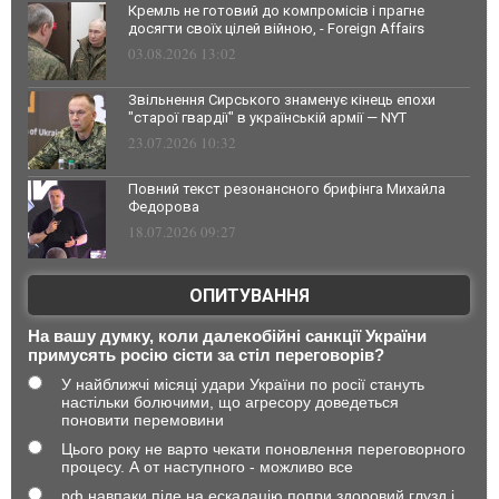
Кремль не готовий до компромісів і прагне
досягти своїх цілей війною, - Foreign Affairs
03.08.2026 13:02
Звільнення Сирського знаменує кінець епохи
"старої гвардії" в українській армії — NYT
23.07.2026 10:32
Повний текст резонансного брифінга Михайла
Федорова
18.07.2026 09:27
ОПИТУВАННЯ
На вашу думку, коли далекобійні санкції України
примусять росію сісти за стіл переговорів?
У найближчі місяці удари України по росії стануть
настільки болючими, що агресору доведеться
поновити перемовини
Цього року не варто чекати поновлення переговорного
процесу. А от наступного - можливо все
рф навпаки піде на ескалацію попри здоровий глузд і