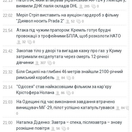
22:13
виявили ДНК палія складів DHL
285
0
Меріл Стріп виставить на аукціон гардероб з фільму
22:02
"Диявол носить Prada 2"
52
0
Атака під чужим прапором: Кремль готує брудні
21:54
провокації з трофейними БПЛА, щоб розколоти НАТО
32
0
Закопав тіло у дворі та вигадав казку про газ: у Криму
21:42
затримали ексдепутата через смерть 12-річної
дівчинки
307
0
Біля Сицилії на глибині 46 метрів знайшли 2100-річний
21:32
римський корабель
84
0
"Одіссея" став найкасовішим фільмом за кар'єру
21:14
Крістофера Нолана
86
0
На Одещині під час виконання завдання втрачено
21:03
винищувач МіГ-29, пілот успішно катапультувався
84
0
Наталка Діденко: Завтра – спека, післязавтра – знову
21:00
розкішне повітря
56
0