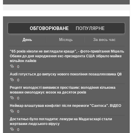
ОБГОВОРЮВАНЕ
|
ПОПУЛЯРНЕ
День
Місяць
За весь час
"65 років ніколи не виглядали краще", - фото-привітання Мішель
Обами до дня народження екс-президента США зібрало майже
мільйон лайків
0
Audi готується до випуску нового покоління позашляховика Q8
0
Рецепт молодості виявився простішим: володіння кількома
мовами омолоджує мозок на десяток років
0
Неймар влаштував конфлікт після перемоги "Сантоса". ВІДЕО
0
Достатньо було погладити: лемури на Мадагаскарі стали
жертвами людського вірусу
0