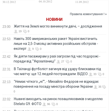
Тимошенко для
Тимошенко к
04.10.2012
30.12.2012
11.09.2012
«Associated Press»
убийству Щербаня
Правила коментування ! »
НОВИНИ
Життя на Землі могло виникнути двічі, – дослідження
23:00
19
0
Навіть 300 американських ракет Україні вистачить
22:53
лише на 2,5-3 місяці активних російських обстрілів -
експерт
9
0
Як діяти пасажирам у разі загрози під час подорожі -
22:42
поради від "Укрзалізниці"
27
0
В Таїланді футболіст загинув від удару блискавки під
22:31
час матчу: ще 12 людей постраждали. ВІДЕО
33
0
"Немає чіткого „ні“", - Михайло Федоров не відкидає
22:13
повернення на посаду міністра оборони України
35
0
Huawei виходить на ринок позашляховиків з моделлю
22:02
Stelato G9. ФОТО
96
0