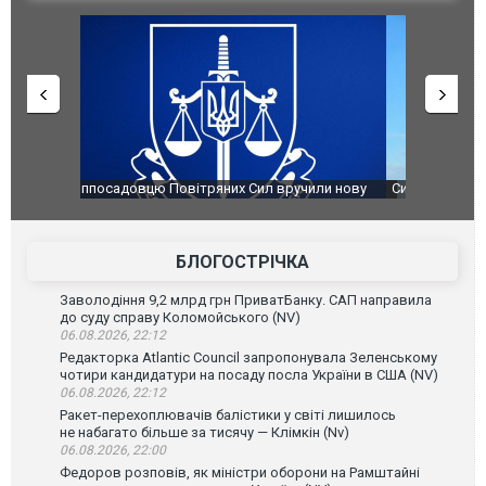
чили нову
Сили оборони уразили Ярославський НПЗ:
Неймар вла
губернатор регіону заявив про наймасштабнішу
"Сантоса".
атаку. ВІДЕО
БЛОГОСТРІЧКА
Заволодіння 9,2 млрд грн ПриватБанку. САП направила
до суду справу Коломойського (NV)
06.08.2026, 22:12
Редакторка Atlantic Council запропонувала Зеленському
чотири кандидатури на посаду посла України в США (NV)
06.08.2026, 22:12
Ракет-перехоплювачів балістики у світі лишилось
не набагато більше за тисячу — Клімкін (Nv)
06.08.2026, 22:00
Федоров розповів, як міністри оборони на Рамштайні