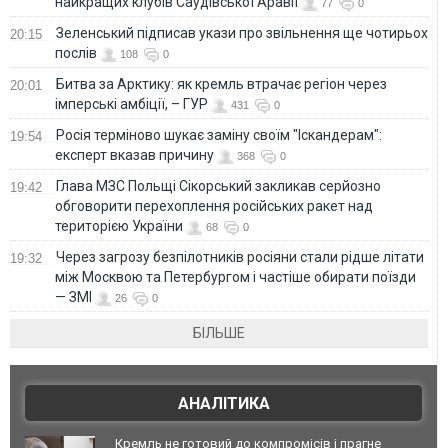
найкращих клубів Саудівської Аравії
77
0
Зеленський підписав укази про звільнення ще чотирьох
20:15
послів
108
0
Битва за Арктику: як кремль втрачає регіон через
20:01
імперські амбіції, – ГУР
431
0
Росія терміново шукає заміну своїм "Іскандерам":
19:54
експерт вказав причину
368
0
Глава МЗС Польщі Сікорський закликав серйозно
19:42
обговорити перехоплення російських ракет над
територією України
68
0
Через загрозу безпілотників росіяни стали рідше літати
19:32
між Москвою та Петербургом і частіше обирати поїзди
— ЗМІ
26
0
БІЛЬШЕ
АНАЛІТИКА
Кремль не готовий до компромісів і прагне