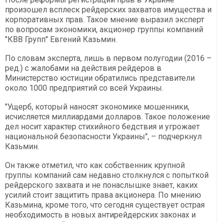
произошел всплеск рейдерских захватов имущества и
корпоративных прав. Такое мнение выразил эксперт
по вопросам экономики, акционер группы компаний
"КВВ Групп" Евгений Казьмин.
По словам эксперта, лишь в первом полугодии (2016 –
ред.) с жалобами на действия рейдеров в
Министерство юстиции обратились представители
около 1000 предприятий со всей Украины.
"Ущерб, который наносят экономике мошенники,
исчисляется миллиардами долларов. Такое положение
дел носит характер стихийного бедствия и угрожает
национальной безопасности Украины", – подчеркнул
Казьмин.
Он также отметил, что как собственник крупной
группы компаний сам недавно столкнулся с попыткой
рейдерского захвата и не понаслышке знает, каких
усилий стоит защитить права акционера. По мнению
Казьмина, кроме того, что сегодня существует острая
необходимость в новых антирейдерских законах и