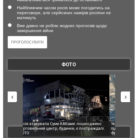
Найближчим часом росія може погодитись на
переговори, але серйозних намірів росіяни не
матимуть
Вже давно не роблю жодних прогнозів щодо
завершення війни
ФОТО
шкоджено
Українські надзвичайники врятували козуленя
СБУ за спр
траждалі.
під час ліквідації масштабної лісової пожежі у
Болгарії з
ВІДЕО
Франції
ФОТО