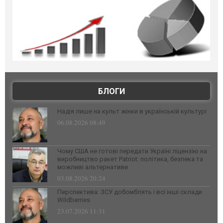
БЛОГИ
Надія лише на культ жінки в українській культурі
06.08.2026 08:49
Чому США не готові передати Україні ліцензію на
виробництво ракет Patriot: політика, безпека та
можливі альтернативи
03.08.2026 20:24
Перспектива: ЗСУ добомблять і всі інші склади
Wildberries
23.07.2026 11:31