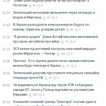
Трамп різко відреагував на чутки про конфлікт з
21:58
Гегсетом
45
0
Зеленський анонсував звільнення через ситуацію із
21:54
водою в Марганці
45
0
В Україні розподіляти електроенергію будуть по-
21:43
новому: Шмигаль розкрив деталі
86
0
"Я доначу щодня": Даша Астаф'єва різко висловилася
21:32
про зірок, які забули про війну
73
0
ЗСУ взяли під вогневий контроль ключовий маршрут
21:15
росіян Маріуполь — Чонгар
109
0
Прогноз: 9-го серпня дихати легко свіжим повітрям
21:00
можна буде повсюди в Україні
70
0
Зеленський доручив підготувати спеціальну санкційну
20:55
операцію проти РФ
55
0
Чи відмовиться Україна від героїв УПА та Бандери
20:42
заради ЄС: посол у Польщі відповів на ультиматуми
Варшави
246
0
Колишній головний тренер "Шахтаря" очолив один із
20:33