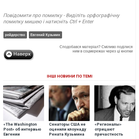
Повідомити про помилку - Виділіть орфографічну
помилку мишею і натисніть Ctrl + Enter
рейдерство
Евгений Кузьмин
Сподобався матеріал? Сміливо поділися
ним в соцмережах через ці кнопки
ІНШІ НОВИНИ ПО ТЕМІ
«The Washington
Сенаторы США не
«Регионалы»
Post» об интервью
оценили клоунаду
отрицают
Евгении
Рената Кузьмина
причастность