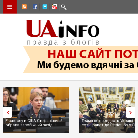
Експослу в США Стефанішиній
Трамп не передасть Україні
обрали запобіжний захід
сотні ракет до Patriot, бо у С
...