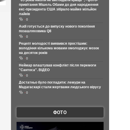
"65 років ніколи не виглядали краще", - фото-
привітання Мішель Обами до дня народження
екс-президента США зібрало майже мільйон
лайків
0
Audi готується до випуску нового покоління
позашляховика Q8
0
Рецепт молодості виявився простішим:
володіння кількома мовами омолоджує мозок
на десяток років
0
Неймар влаштував конфлікт після перемоги
"Сантоса". ВІДЕО
0
Достатньо було погладити: лемури на
Мадагаскарі стали жертвами людського вірусу
0
ФОТО