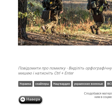
Повідомити про помилку - Виділіть орфографічн
мишею і натисніть Ctrl + Enter
Украина
снайперы
Нацгвардия
украинские военные
ВС
Сподобався матері
ним в соцме