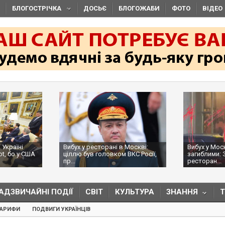
БЛОГОСТРІЧКА
ДОСЬЄ
БЛОГОЖАБИ
ФОТО
ВІДЕО
ні
Вибух у ресторані в Москві:
Вибух у Москві з
о у США
ціллю був головком ВКС Росії,
загиблими: ЗМІ п
пр...
ресторан...
АДЗВИЧАЙНІ ПОДІЇ
СВІТ
КУЛЬТУРА
ЗНАННЯ
ТАРИФИ
ПОДВИГИ УКРАЇНЦІВ