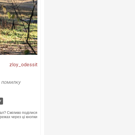
zloy_odessit
у помилку
У
ал? Сміливо поділися
режах через ці кнопки