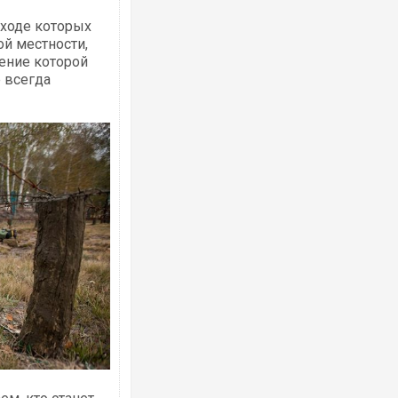
 ходе которых
ой местности,
ение которой
е всегда
Росія атакувала Суми КАБами: пошко
торговельний центр, будинки, є постр
ФОТО
Топпосадовцю Повітряних Сил вручил
підозру