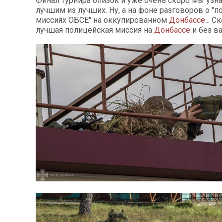
Финал турнира близок и уже очень скоро мы узна
лучшим из лучших. Ну, а на фоне разговоров о "
миссиях ОБСЕ" на оккупированном
Донбассе
... 
лучшая полицейская миссия на
Донбассе
и без в