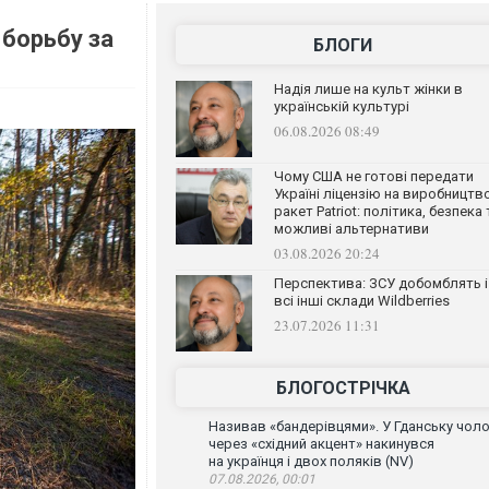
борьбу за
БЛОГИ
Надія лише на культ жінки в
українській культурі
06.08.2026 08:49
Чому США не готові передати
Україні ліцензію на виробництв
ракет Patriot: політика, безпека 
можливі альтернативи
03.08.2026 20:24
Перспектива: ЗСУ добомблять і
всі інші склади Wildberries
23.07.2026 11:31
БЛОГОСТРІЧКА
Називав «бандерівцями». У Гданську чоло
через «східний акцент» накинувся
на українця і двох поляків (NV)
07.08.2026, 00:01