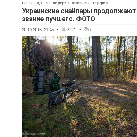
Вся правда з блогосфери
»
Новини блогосфери
»
Украинские снайперы продолжают 
звание лучшего. ФОТО
•
•
20.10.2016, 21:45
3221
0