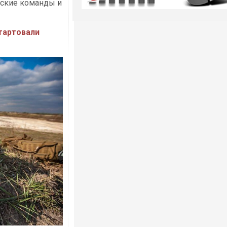
нские команды и
тартовали