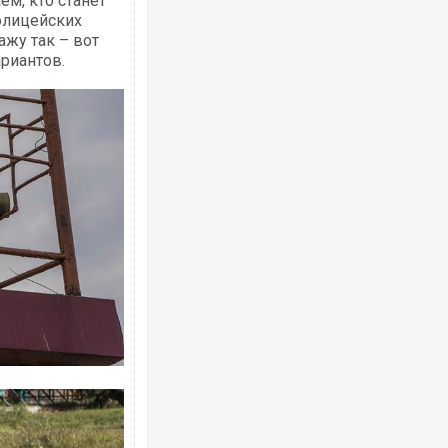
ем, кто станет
полицейских
Скажу так – вот
ариантов.