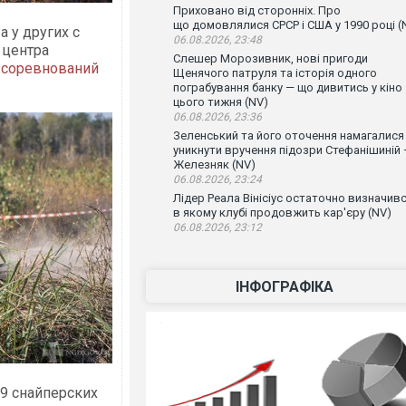
Приховано від сторонніх. Про
що домовлялися СРСР і США у 1990 році (
 а у других с
06.08.2026, 23:48
 центра
Слешер Морозивник, нові пригоди
ь
соревнований
Щенячого патруля та історія одного
пограбування банку — що дивитись у кіно
цього тижня (NV)
06.08.2026, 23:36
Зеленський та його оточення намагалися
уникнути вручення підозри Стефанішиній
Железняк (NV)
06.08.2026, 23:24
Лідер Реала Вінісіус остаточно визначивс
в якому клубі продовжить кар'єру (NV)
06.08.2026, 23:12
ІНФОГРАФІКА
9 снайперских