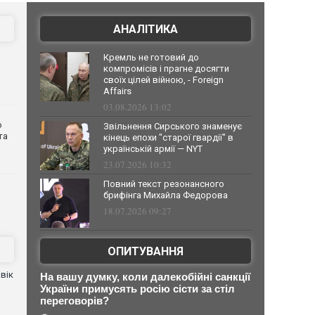
АНАЛІТИКА
Кремль не готовий до
компромісів і прагне досягти
своїх цілей війною, - Foreign
Affairs
03.08.2026 13:02
о
Звільнення Сирського знаменує
та
кінець епохи "старої гвардії" в
українській армії — NYT
23.07.2026 10:32
Повний текст резонансного
брифінга Михайла Федорова
18.07.2026 09:27
ОПИТУВАННЯ
вік
На вашу думку, коли далекобійні санкції
України примусять росію сісти за стіл
переговорів?