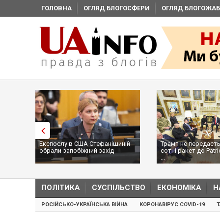
ГОЛОВНА
ОГЛЯД БЛОГОСФЕРИ
ОГЛЯД БЛОГОЖАБ
Експослу в США Стефанішиній
Трамп не передасть Украї
обрали запобіжний захід
сотні ракет до Patriot, б
...
ПОЛІТИКА
СУСПІЛЬСТВО
ЕКОНОМІКА
Н
РОСІЙСЬКО-УКРАЇНСЬКА ВІЙНА
КОРОНАВІРУС COVID-19