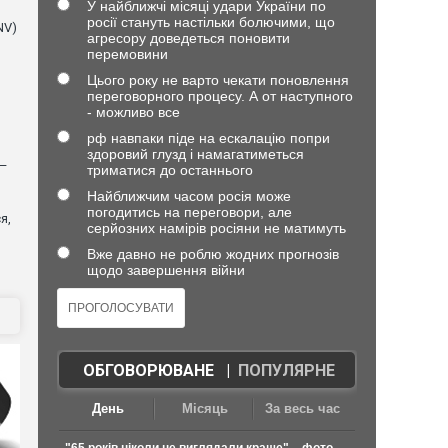
У найближчі місяці удари України по
росії стануть настільки болючими, що
NV)
агресору доведеться поновити
перемовини
Цього року не варто чекати поновлення
переговорного процесу. А от наступного
- можливо все
рф навпаки піде на ескалацію попри
здоровий глузд і намагатиметься
 —
триматися до останнього
Найближчим часом росія може
погодитись на переговори, але
я,
серйозних намірів росіяни не матимуть
Вже давно не роблю жодних прогнозів
щодо завершення війни
ОБГОВОРЮВАНЕ
|
ПОПУЛЯРНЕ
День
Місяць
За весь час