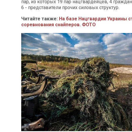
пар, из которых 19 пар нацгвардейцев, 4 гражда
6 - представители прочих силовых структур.
Читайте также:
На базе Нацгвардии Украины с
соревнования снайперов. ФОТО