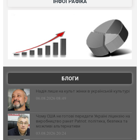
ІНФОГРАФІКА
БЛОГИ
Надія лише на культ жінки в українській культурі
06.08.2026 08:49
Чому США не готові передати Україні ліцензію на
виробництво ракет Patriot: політика, безпека та
можливі альтернативи
03.08.2026 20:24