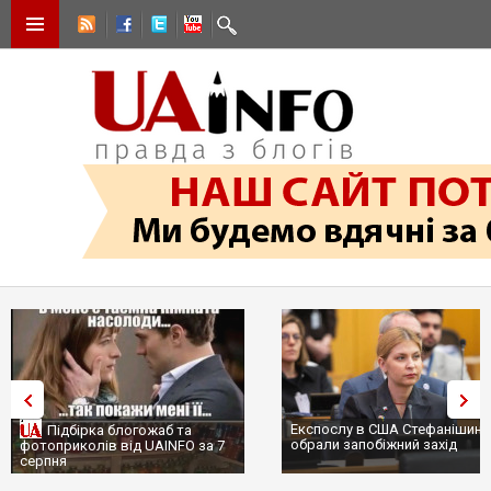
Експослу в США Стефанішині
Підбірка блогожаб та
обрали запобіжний захід
фотоприколів від UAINFO за 7
серпня