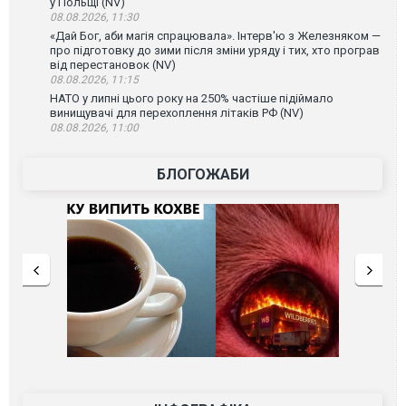
у Польщі (NV)
08.08.2026, 11:30
«Дай Бог, аби магія спрацювала». Інтерв'ю з Железняком —
про підготовку до зими після зміни уряду і тих, хто програв
від перестановок (NV)
08.08.2026, 11:15
НАТО у липні цього року на 250% частіше підіймало
винищувачі для перехоплення літаків РФ (NV)
08.08.2026, 11:00
БЛОГОЖАБИ