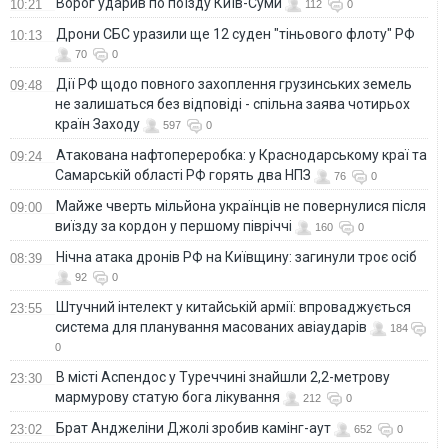
Ворог ударив по поїзду Київ-Суми
10:21
112
0
Дрони СБС уразили ще 12 суден "тіньового флоту" РФ
10:13
70
0
Дії РФ щодо повного захоплення грузинських земель
09:48
не залишаться без відповіді - спільна заява чотирьох
країн Заходу
597
0
Атакована нафтопереробка: у Краснодарському краї та
09:24
Самарській області РФ горять два НПЗ
76
0
Майже чверть мільйона українців не повернулися після
09:00
виїзду за кордон у першому півріччі
160
0
Нічна атака дронів РФ на Київщину: загинули троє осіб
08:39
92
0
Штучний інтелект у китайській армії: впроваджується
23:55
система для планування масованих авіаударів
184
0
В місті Аспендос у Туреччині знайшли 2,2-метрову
23:30
мармурову статую бога лікування
212
0
Брат Анджеліни Джолі зробив камінг-аут
23:02
652
0