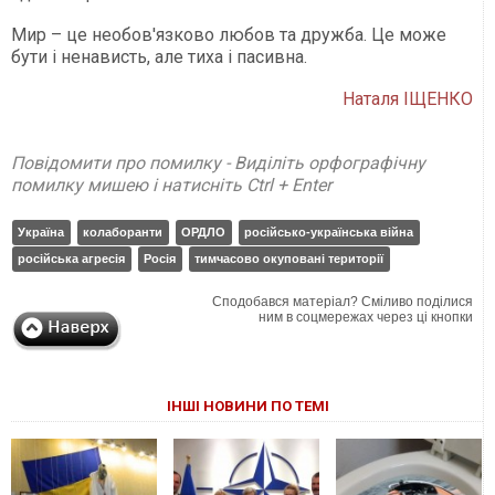
Мир – це необов'язково любов та дружба. Це може
бути і ненависть, але тиха і пасивна.
Наталя ІЩЕНКО
Повідомити про помилку - Виділіть орфографічну
помилку мишею і натисніть Ctrl + Enter
Україна
колаборанти
ОРДЛО
російсько-українська війна
російська агресія
Росія
тимчасово окуповані території
Сподобався матеріал? Сміливо поділися
ним в соцмережах через ці кнопки
ІНШІ НОВИНИ ПО ТЕМІ