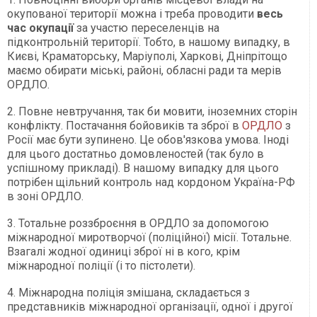
окупованої території можна і треба проводити
весь
час окупації
за участю переселенців на
підконтрольній території. Тобто, в нашому випадку, в
Києві, Краматорську, Маріуполі, Харкові, Дніпрітощо
маємо обирати міські, районі, обласні ради та мерів
ОРДЛО.
2. Повне невтручання, так би мовити, іноземних сторін
конфлікту. Постачання бойовиків та зброї в
ОРДЛО
з
Росії має бути зупинено. Це обов'язкова умова. Іноді
для цього достатньо домовленостей (так було в
успішному прикладі). В нашому випадку для цього
потрібен щільний контроль над кордоном Україна-РФ
в зоні ОРДЛО.
3. Тотальне роззброєння в ОРДЛО за допомогою
міжнародної миротворчої (поліційної) місії. Тотальне.
Взагалі жодної одиниці зброї ні в кого, крім
міжнародної поліції (і то пістолети).
4. Міжнародна поліція змішана, складається з
представників міжнародної організації, одної і другої