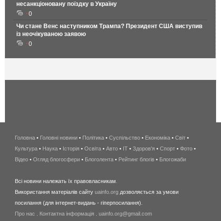
несанкціоновану поїздку в Україну
0
Чи стане Венс наступником Трампа? Президент США виступив
із неочікуваною заявою
0
Головна
•
Головні новини
•
Політика
•
Суспільство
•
Економіка
беспроводной
•
Світ
•
Культура
•
Наука
•
Історія
•
Освіта
•
Авто
•
IT
•
Здоров'я
интернет
•
Спорт
•
Фото
•
Відео
•
Огляд блогосфери
•
Блоголента
•
Рейтинг блогів
киев
•
Блогожаби
и
Всі новини належать їх правовласникам.
область
Використання матеріалів сайту
uainfo.org
дозволяється за умови
wimax
посилання (для інтернет-видань - гіперпосилання).
интернет
Про нас
.
Контактна інформація
.
uainfo.org@gmail.com
в