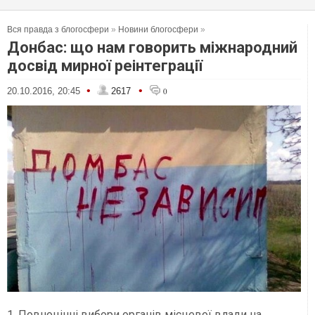
Вся правда з блогосфери
»
Новини блогосфери
»
Донбас: що нам говорить міжнародний
досвід мирної реінтеграції
•
•
20.10.2016, 20:45
2617
0
1. Повноцінні вибори органів місцевої влади на