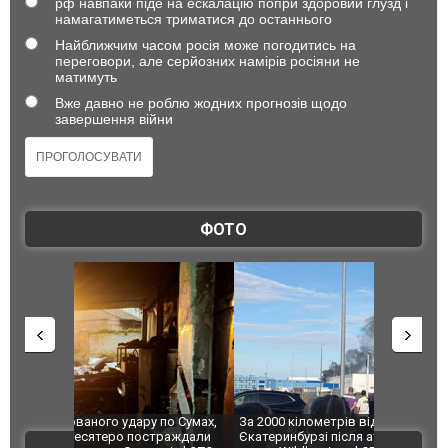
рф навпаки піде на ескалацію попри здоровий глузд і
намагатиметься триматися до останнього
Найближчим часом росія може погодитись на
переговори, але серйозних намірів росіяни не
матимуть
Вже давно не роблю жодних прогнозів щодо
завершення війни
ФОТО
по Сумах,
За 2000 кілометрів від кордону з Україною: в
"Мої іграш
траждали
Єкатеринбурзі після атаки дронів загорівся
суперкарів