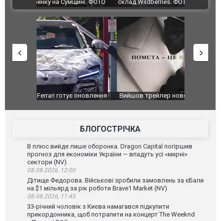
ВІДЕО
ині. ФОТО
склад Wildberries. ФОТО. ВІДЕО
оновлення
Вийшов трейлер нової екранізації легендарного
Зеленський
фільму "Афера Томаса Крауна"
перемовин
БЛОГОСТРІЧКА
В плюс вийде лише оборонка. Dragon Capital погіршив
прогноз для економіки України — впадуть усі «мирні»
сектори (NV)
08.08.2026, 12:00
Дітище Федорова. Військові зробили замовлень за єБали
на $1 мільярд за рік роботи Brave1 Market (NV)
08.08.2026, 11:45
33-річний чоловік з Києва намагався підкупити
прикордонника, щоб потрапити на концерт The Weeknd