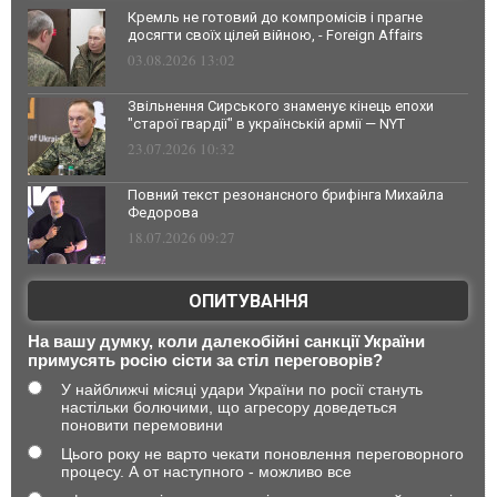
Кремль не готовий до компромісів і прагне
досягти своїх цілей війною, - Foreign Affairs
03.08.2026 13:02
Звільнення Сирського знаменує кінець епохи
"старої гвардії" в українській армії — NYT
23.07.2026 10:32
Повний текст резонансного брифінга Михайла
Федорова
18.07.2026 09:27
ОПИТУВАННЯ
На вашу думку, коли далекобійні санкції України
примусять росію сісти за стіл переговорів?
У найближчі місяці удари України по росії стануть
настільки болючими, що агресору доведеться
поновити перемовини
Цього року не варто чекати поновлення переговорного
процесу. А от наступного - можливо все