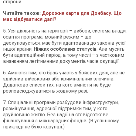
сторони.
Читайте також:
Дорожня карта для Донбасу. Що
має відбуватися далі?
5. Уся діяльність на території – вибори, система влади,
освітня програма, мовний режим – що
деокуповується, має бути адаптована до законів усієї
іншої країни.
Ніяких особливих статусів
. Але мусить
бути адаптаційний період, в тому числі – з частковим
визнанням легітимними документів часів окупації.
6. Амністія тим, хто брав участь у бойових діях, але не
здійснив військових або кримінальних злочинів.
Додатково список тих, на кого амністія не буде
розповсюджуватися в жодному разі.
7. Спеціальні програми розбудови інфраструктури,
розмінування, адресної підтримки тим, у кого
зруйновано житло. Без надії на стовідсоткове
фінансування з міжнародних фондів. (В успішному
прикладі не було корупції.)