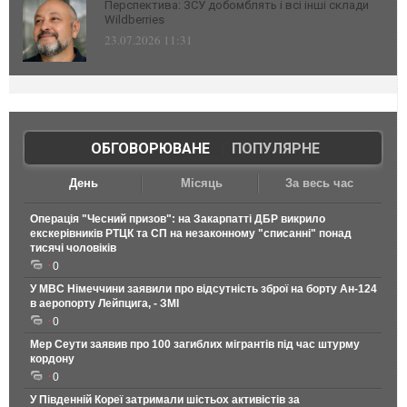
Перспектива: ЗСУ добомблять і всі інші склади
Wildberries
23.07.2026 11:31
ОБГОВОРЮВАНЕ
|
ПОПУЛЯРНЕ
День
Місяць
За весь час
Операція "Чесний призов": на Закарпатті ДБР викрило
екскерівників РТЦК та СП на незаконному "списанні" понад
тисячі чоловіків
0
У МВС Німеччини заявили про відсутність зброї на борту Ан-124
в аеропорту Лейпцига, - ЗМІ
0
Мер Сеути заявив про 100 загиблих мігрантів під час штурму
кордону
0
У Південній Кореї затримали шістьох активістів за