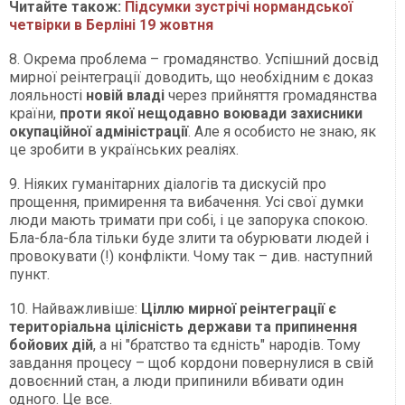
Читайте також:
Підсумки зустрічі нормандської
четвірки в Берліні 19 жовтня
8. Окрема проблема – громадянство. Успішний досвід
мирної реінтеграції доводить, що необхідним є доказ
лояльності
новій владі
через прийняття громадянства
країни,
проти якої нещодавно воювади захисники
окупаційної адміністрації
. Але я особисто не знаю, як
це зробити в українських реаліях.
9. Ніяких гуманітарних діалогів та дискусій про
прощення, примирення та вибачення. Усі свої думки
люди мають тримати при собі, і це запорука спокою.
Бла-бла-бла тільки буде злити та обурювати людей і
провокувати (!) конфлікти. Чому так – див. наступний
пункт.
10. Найважливіше:
Ціллю мирної реінтеграції є
територіальна цілісність держави та припинення
бойових дій
, а ні "братство та єдність" народів. Тому
завдання процесу – щоб кордони повернулися в свій
довоєнний стан, а люди припинили вбивати один
одного. Це все.