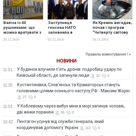
Валіза із 40
Заступниця
Як Кремль вигадав,
рушниками: що
генсека НАТО
почав і програв
можна врятувати з
запевнила в
"Четверту світову
Донецька. ФОТО
підтримці України з
війну"
20.12.2016
02.12.2016
18.11.2016
боку Альянсу
Правила коментування ! »
НОВИНИ
У будинок влучили п'ять дронів: подробиці удару по
11:51
Київській області, де загинули люди
32
0
Костянтинівка, Слов'янськ та Краматорськ стануть
11:25
головними цілями осіннього наступу РФ - Максим Жорін
27
0
У Коблевому через вибух міни в морі загинув чоловік,
11:01
дві жінки поранені
55
0
Пентагон усунув від служби генерала, який
10:42
координував допомогу Україні
112
0