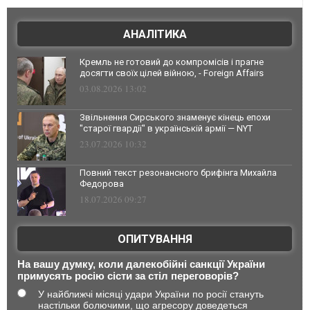
АНАЛІТИКА
Кремль не готовий до компромісів і прагне
досягти своїх цілей війною, - Foreign Affairs
03.08.2026 13:02
Звільнення Сирського знаменує кінець епохи
"старої гвардії" в українській армії — NYT
23.07.2026 10:32
Повний текст резонансного брифінга Михайла
Федорова
18.07.2026 09:27
ОПИТУВАННЯ
На вашу думку, коли далекобійні санкції України
примусять росію сісти за стіл переговорів?
У найближчі місяці удари України по росії стануть
настільки болючими, що агресору доведеться