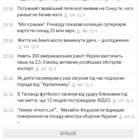
Потужний гавайський телескоп виявив на Сонці те, чого
23:55
раніше не бачив ніхто
724
0
"Мої іграшки": Роналду показав колекцію суперкарів
23:31
вартістю понад 25 млн євро
362
0
Життя на Землі могло виникнути двічі, – дослідження
23:00
441
0
Навіть 300 американських ракет Україні вистачить
22:53
лише на 2,5-3 місяці активних російських обстрілів -
експерт
121
0
Як діяти пасажирам у разі загрози під час подорожі -
22:42
поради від "Укрзалізниці"
162
0
В Таїланді футболіст загинув від удару блискавки під
22:31
час матчу: ще 12 людей постраждали. ВІДЕО
172
0
"Немає чіткого „ні“", - Михайло Федоров не відкидає
22:13
повернення на посаду міністра оборони України
110
0
БІЛЬШЕ