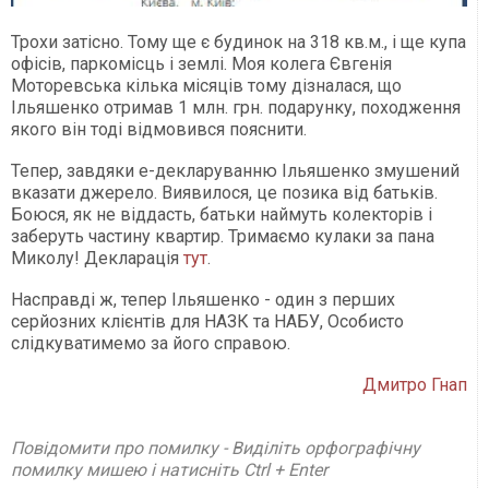
Трохи затісно. Тому ще є будинок на 318 кв.м., і ще купа
офісів, паркомісць і землі. Моя колега Євгенія
Моторевська кілька місяців тому дізналася, що
Ільяшенко отримав 1 млн. грн. подарунку, походження
якого він тоді відмовився пояснити.
Тепер, завдяки е-декларуванню Ільяшенко змушений
вказати джерело. Виявилося, це позика від батьків.
Боюся, як не віддасть, батьки наймуть колекторів і
заберуть частину квартир. Тримаємо кулаки за пана
Миколу! Декларація
тут
.
Насправді ж, тепер Ільяшенко - один з перших
серйозних клієнтів для НАЗК та НАБУ, Особисто
слідкуватимемо за його справою.
Дмитро Гнап
Повідомити про помилку - Виділіть орфографічну
помилку мишею і натисніть Ctrl + Enter