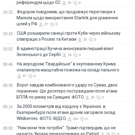
референдум щодо ЄС
33
0
Федоров повідомив, що продовжує переговори з
10:32
Маском щодо використання Starlink для ураження
цілей у РФ
27
0
США розширили санкції проти Куби через військову
10:16
співпрацю з Росією та Китаєм
20
0
В адміністрації Вучича анонсували перший візит
10:02
Зеленського до Сербії
19
0
На аеродромі "Гвардійське" в окупованому Криму
09:46
спалахнула масштабна пожежа на складі пального
47
0
Ворог завдав комбінованого удару по Сумах, двоє
09:30
поранених. Ще десятеро постраждали після атаки
БПЛА по ринку на Сумщині. ФОТО
34
0
За 2000 кілометрів від кордону з Україною: в
09:14
Єкатеринбурзі після атаки дронів загорівся склад
Wildberries. ФОТО. ВІДЕО
116
0
"Нам вони теж потрібні": Трамп підтвердив, що не
09:00
надасть Україні перехоплювачі до Patriot
75
0