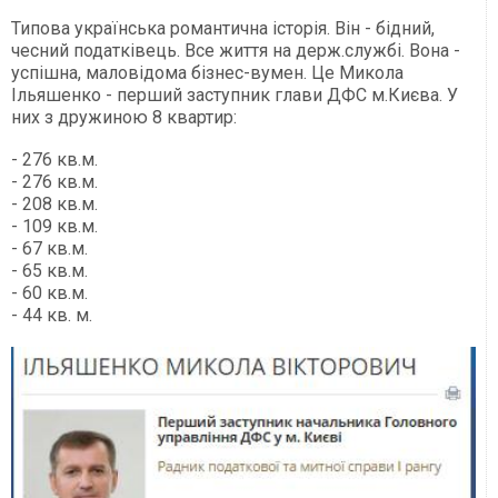
Типова українська романтична історія. Він - бідний,
чесний податківець. Все життя на держ.службі. Вона -
успішна, маловідома бізнес-вумен. Це Микола
Ільяшенко - перший заступник глави ДФС м.Києва. У
них з дружиною 8 квартир:
- 276 кв.м.
- 276 кв.м.
- 208 кв.м.
- 109 кв.м.
- 67 кв.м.
- 65 кв.м.
- 60 кв.м.
- 44 кв. м.