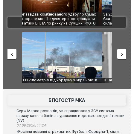
по Сумах,
За 2000 кілометрів від кордону з Україною: в
"Мої іграш
траждали
Єкатеринбурзі після атаки дронів загорівся
суперкарів
ВІДЕО
ині. ФОТО
склад Wildberries. ФОТО. ВІДЕО
країною: в
В Таїланді футболіст загинув від удару
Топпосадов
агорівся
блискавки під час матчу: ще 12 людей
підозру
постраждали. ВІДЕО
БЛОГОСТРІЧКА
Серж Марко розповів, чи спрацювала у ЗСУ система
нарахування є-балів за ураження ворожих солдат і техніки
(NV)
07.08.2026, 11:24
«Росіяни повинні страждати». Футбол і Формула-1, сім'я і