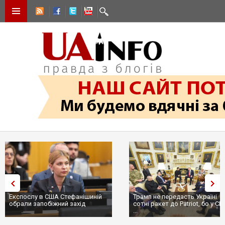
Експослу в США Стефанішиній
Трамп не передасть Україні
обрали запобіжний захід
сотні ракет до Patriot, бо у С
...