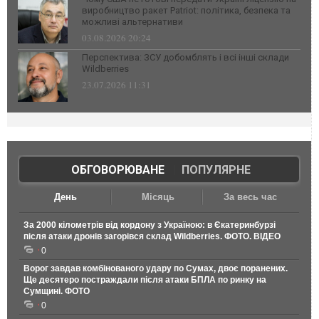
виробництво ракет Patriot: політика, безпека та
можливі альтернативи
03.08.2026 20:24
Перспектива: ЗСУ добомблять і всі інші склади
Wildberries
23.07.2026 11:31
ОБГОВОРЮВАНЕ
|
ПОПУЛЯРНЕ
День
Місяць
За весь час
За 2000 кілометрів від кордону з Україною: в Єкатеринбурзі
після атаки дронів загорівся склад Wildberries. ФОТО. ВІДЕО
0
Ворог завдав комбінованого удару по Сумах, двоє поранених.
Ще десятеро постраждали після атаки БПЛА по ринку на
Сумщині. ФОТО
0