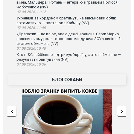
війна, Мальдера і Ротань — інтерв'ю з гравцем Полісся
Чоботенком (NV)
07.08.2026, 11:12
Українців за кордоном братимуть на військовий облік
автоматично — постанова Кабміну (NV)
07.08.2026, 11:00
«Драпатий — це плюс, але є деякі нюанси». Серж Марко
пояснив, чому роль головнокомандувача ЗСУ у нинішній
системі обмежена (NV)
07.08.2026, 10:48
Хто в ЄС найбільше підтримує Україну, а хто найменше —
результати опитування (NV)
07.08.2026, 10:36
БЛОГОЖАБИ