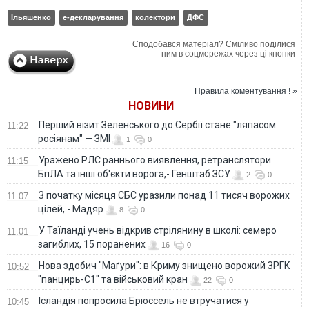
Ільяшенко
е-декларування
колектори
ДФС
Сподобався матеріал? Сміливо поділися
ним в соцмережах через ці кнопки
Правила коментування ! »
НОВИНИ
Перший візит Зеленського до Сербії стане "ляпасом
11:22
росіянам" — ЗМІ
1
0
Уражено РЛС раннього виявлення, ретранслятори
11:15
БпЛА та інші об'єкти ворога,- Генштаб ЗСУ
2
0
З початку місяця СБС уразили понад 11 тисяч ворожих
11:07
цілей, - Мадяр
8
0
У Таїланді учень відкрив стрілянину в школі: семеро
11:01
загиблих, 15 поранених
16
0
Нова здобич "Маґури": в Криму знищено ворожий ЗРГК
10:52
"панцирь-С1" та військовий кран
22
0
Ісландія попросила Брюссель не втручатися у
10:45