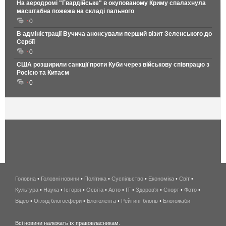
На аеродромі "Гвардійське" в окупованому Криму спалахнула
масштабна пожежа на складі пального
0
В адміністрації Вучича анонсували перший візит Зеленського до
Сербії
0
США розширили санкції проти Куби через військову співпрацю з
Росією та Китаєм
0
Головна
•
Головні новини
•
Політика
•
Суспільство
•
Економіка
беспроводной
•
Світ
•
Культура
•
Наука
•
Історія
•
Освіта
•
Авто
•
IT
•
Здоров'я
интернет
•
Спорт
•
Фото
•
Відео
•
Огляд блогосфери
•
Блоголента
•
Рейтинг блогів
киев
•
Блогожаби
и
Всі новини належать їх правовласникам.
область