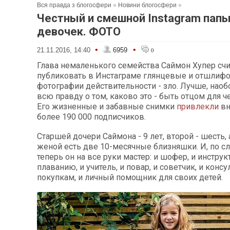
Вся правда з блогосфери
»
Новини блогосфери
»
Честный и смешной Instagram пап
девочек. ФОТО
•
•
21.11.2016, 14:40
6959
0
Глава немаленького семейства Саймон Хупер счит
публиковать в Инстаграме глянцевые и отшлиф
фотографии действительности - зло. Лучше, наобо
всю правду о том, каково это - быть отцом для ч
Его жизненные и забавные снимки
привлекли
в
более 190 000 подписчиков.
Старшей дочери Саймона - 9 лет, второй - шесть, 
женой есть две 10-месячные близняшки. И, по сл
теперь он на все руки мастер: и шофер, и инструк
плаванию, и учитель, и повар, и советчик, и консу
покупкам, и личный помощник для своих детей.