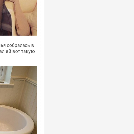
мья собралась в
ал ей вот такую