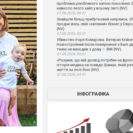
проблема улюбленого напою покоління Z
навколо якого хайп у всьому світі (NV)
07.08.2026, 06:01
Знайшли більш прибутковий напрямок. Sh
продає весь свій «зелений» бізнес у Євро
(NV)
07.08.2026, 05:31
Убивство Ігоря Комарова. Ветеран Krake
Новостройний після повернення з Балі д
тижні не виходив з дому — ЗМІ (NV)
07.08.2026, 05:01
«Розумів, що мій досвід потрібен на фронт
історія медика на псевдо Шаман, який ря
життя на полі бою (NV)
07.08.2026, 04:31
ІНФОГРАФІКА