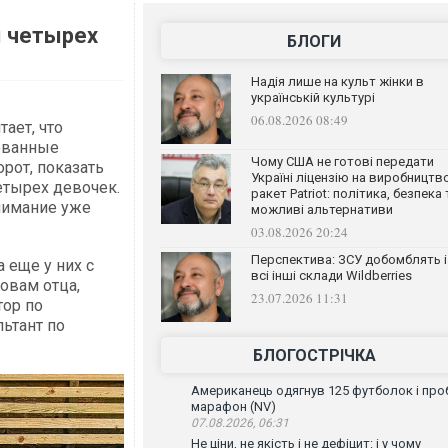
ы четырех
БЛОГИ
Надія лише на культ жінки в
українській культурі
06.08.2026 08:49
ает, что
ованные
Чому США не готові передати
рот, показать
Україні ліцензію на виробництв
етырех девочек.
ракет Patriot: політика, безпека 
нимание уже
можливі альтернативи
03.08.2026 20:24
Перспектива: ЗСУ добомблять і
а еще у них с
всі інші склади Wildberries
овам отца,
23.07.2026 11:31
тор по
льтант по
БЛОГОСТРІЧКА
Американець одягнув 125 футболок і проб
марафон (NV)
07.08.2026, 06:31
Не ціни, не якість і не дефіцит: і у чому