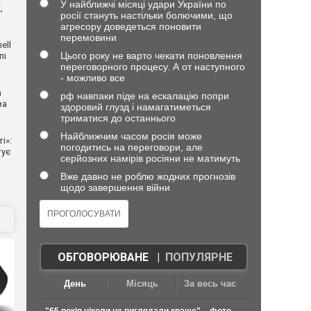
У найближчі місяці удари України по
,
росії стануть настільки болючими, що
агресору доведеться поновити
перемовини
ell
Цього року не варто чекати поновлення
пі
переговорного процесу. А от наступного
- можливо все
n
рф навпаки піде на ескалацію попри
ва
здоровий глузд і намагатиметься
триматися до останнього
Найближчим часом росія може
і»:
погодитись на переговори, але
тує
серйозних намірів росіяни не матимуть
Вже давно не роблю жодних прогнозів
щодо завершення війни
ОБГОВОРЮВАНЕ
|
ПОПУЛЯРНЕ
День
Місяць
За весь час