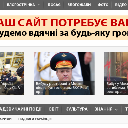
БЛОГОСТРІЧКА
ДОСЬЄ
БЛОГОЖАБИ
ФОТО
ВІДЕО
ні в Москві:
Вибух у Москві з трьома
На кома
вком ВКС Росії,
загиблими: ЗМІ пишуть, що в
Оболєнс
ресторан...
намагал
АДЗВИЧАЙНІ ПОДІЇ
СВІТ
КУЛЬТУРА
ЗНАННЯ
ТАРИФИ
ПОДВИГИ УКРАЇНЦІВ