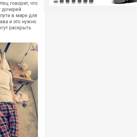
ец говорит, что
т дочерей
 пути в мире для
ава и это нужно
огут раскрыть