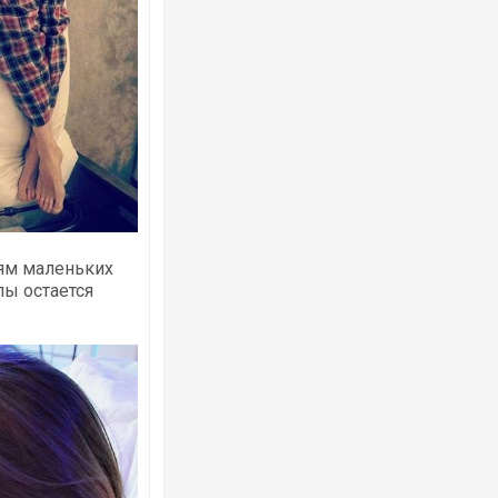
Росія атакувала Суми КАБами: пошко
торговельний центр, будинки, є постр
ФОТО
лям маленьких
пы остается
Топпосадовцю Повітряних Сил вручил
підозру