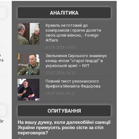
АНАЛІТИКА
Кремль не готовий до
компромісів і прагне досягти
своїх цілей війною, - Foreign
Affairs
03.08.2026 13:02
о
Звільнення Сирського знаменує
та
кінець епохи "старої гвардії" в
українській армії — NYT
23.07.2026 10:32
Повний текст резонансного
брифінга Михайла Федорова
18.07.2026 09:27
ОПИТУВАННЯ
іг
На вашу думку, коли далекобійні санкції
України примусять росію сісти за стіл
переговорів?