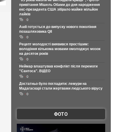
"65 років ніколи не виглядали краще", - фото-
привітання Мішель Обами до дня народження
екс-президента США зібрало майже мільйон
лайків
0
Audi готується до випуску нового покоління
позашляховика Q8
0
Рецепт молодості виявився простішим:
володіння кількома мовами омолоджує мозок
на десяток років
0
Неймар влаштував конфлікт після перемоги
"Сантоса". ВІДЕО
0
Достатньо було погладити: лемури на
Мадагаскарі стали жертвами людського вірусу
0
ФОТО