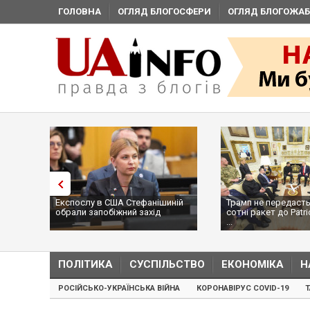
ГОЛОВНА
ОГЛЯД БЛОГОСФЕРИ
ОГЛЯД БЛОГОЖАБ
нішиній
Трамп не передасть Україні
Вибух у рестора
ід
сотні ракет до Patriot, бо у США
ціллю був голо
...
пр...
ПОЛІТИКА
СУСПІЛЬСТВО
ЕКОНОМІКА
Н
РОСІЙСЬКО-УКРАЇНСЬКА ВІЙНА
КОРОНАВІРУС COVID-19