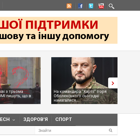
ндира "Хартії" Ігоря
Трамп засумнівався щодо
ького сьогодні
дозволу Україні виробляти
ися...
ракети Pat...
TECH
ЗДОРОВ'Я
СПОРТ