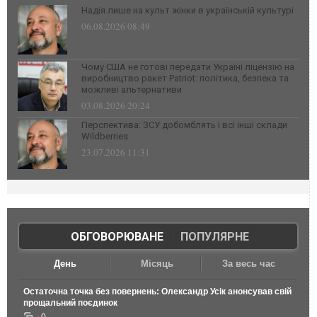
Надія лише на культ жінки в українській культурі
06.08.2026 08:49
Чому США не готові передати Україні ліцензію на
виробництво ракет Patriot: політика, безпека та
можливі альтернативи
03.08.2026 20:24
Перспектива: ЗСУ добомблять і всі інші склади
Wildberries
23.07.2026 11:31
ОБГОВОРЮВАНЕ
|
ПОПУЛЯРНЕ
День
Місяць
За весь час
Остаточна точка без повернень: Олександр Усік анонсував свій
прощальний поєдинок