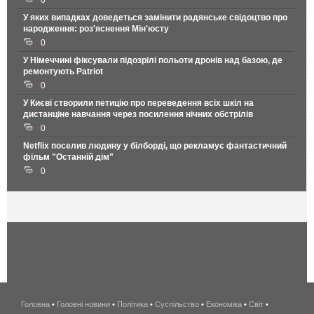
0
У яких випадках доведеться замінити радянське свідоцтво про
народження: роз'яснення Мін'юсту
0
У Німеччині фіксували підозрілі польоти дронів над базою, де
ремонтують Patriot
0
У Києві створили петицію про переведення всіх шкіл на
дистанціне навчання через посилення нічних обстрілів
0
Netflix поселив людину у білборді, що рекламує фантастичний
фільм "Останній дім"
0
Головна
•
Головні новини
•
Політика
•
Суспільство
•
Економіка
беспроводной
•
Світ
•