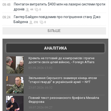
Пентагон витратить $400 млн на лазерні системи проти
09:48
дронів
44
0
Гантер Байден повідомив про погіршення стану Джо
09:24
Байдена
231
0
БІЛЬШЕ
АНАЛІТИКА
Кремль не готовий до компромісів і прагне
досягти своїх цілей війною, - Foreign Affairs
03.08.2026 13:02
Звільнення Сирського знаменує кінець епохи
"старої гвардії" в українській армії — NYT
23.07.2026 10:32
Повний текст резонансного брифінга Михайла
Федорова
18.07.2026 09:27