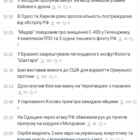
У Молдові пролунав вибух: на місці знайшли уламки
16:16
бойового дрона
31
0
В Одесі та Харкові різко зросла кількість постраждалих
15:50
від обстрілу РФ
49
0
"Мадяр" повідомив про знищення С-400 у Геленджику,
15:25
4 комплекси ППО та 3 судна тіньового флоту РФ
44
0
У Бразилії заарештували легендарного ексфутболіста
15:01
"Шахтаря"
260
0
Іран виставив вимоги до США для відкриття Ормузької
14:39
протоки
192
0
Дрон влучив біля магазину на Чернігівщині: є поранені
14:14
54
0
У парламенті Косово прем'єра закидали яйцями
13:48
106
0
На Одещині через атаку РФ обмежили рух до пунктів
13:24
пропуску на кордоні з Молдовою
48
0
Сербія виділить 2 млн євро на українську енергетику та
13:00
візьме участь у відновленні одного з міст
40
0