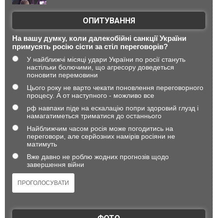
ОПИТУВАННЯ
На вашу думку, коли далекобійні санкції України
примусять росію сісти за стіл переговорів?
У найближчі місяці удари України по росії стануть
настільки болючими, що агресору доведеться
поновити перемовини
Цього року не варто чекати поновлення переговорного
процесу. А от наступного - можливо все
рф навпаки піде на ескалацію попри здоровий глузд і
намагатиметься триматися до останнього
Найближчим часом росія може погодитись на
переговори, але серйозних намірів росіяни не
матимуть
Вже давно не роблю жодних прогнозів щодо
завершення війни