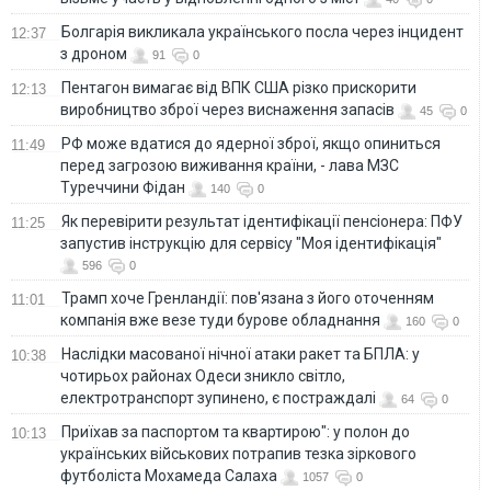
Болгарія викликала українського посла через інцидент
12:37
з дроном
91
0
Пентагон вимагає від ВПК США різко прискорити
12:13
виробництво зброї через виснаження запасів
45
0
РФ може вдатися до ядерної зброї, якщо опиниться
11:49
перед загрозою виживання країни, - лава МЗС
Туреччини Фідан
140
0
Як перевірити результат ідентифікації пенсіонера: ПФУ
11:25
запустив інструкцію для сервісу "Моя ідентифікація"
596
0
Трамп хоче Гренландії: пов'язана з його оточенням
11:01
компанія вже везе туди бурове обладнання
160
0
Наслідки масованої нічної атаки ракет та БПЛА: у
10:38
чотирьох районах Одеси зникло світло,
електротранспорт зупинено, є постраждалі
64
0
Приїхав за паспортом та квартирою": у полон до
10:13
українських військових потрапив тезка зіркового
футболіста Мохамеда Салаха
1057
0