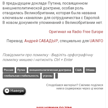
В предыдущем докладе Путина, посвященном
внешнеполитической доктрине, особая роль
отводилась Великобритании, которая была названа
ключевым «каналом» для сотрудничества с Европой.
В новом документе упоминаний о Великобритании нет.
Оригинал на Radio Free Europe
Перевод:
Андрей САБАДЫР
, специально для
UAINFO
Повідомити про помилку - Виділіть орфографічну
помилку мишею і натисніть Ctrl + Enter
Россия
Путин
внешнеполитическая доктрина
США
Обама
глобальная стабильность
угрозы
Сподобався матеріал? Сміливо поділися
ним в соцмережах через ці кнопки
ІНШІ НОВИНИ ПО ТЕМІ