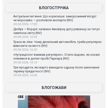
БЛОГОСТРІЧКА
Актуальне питання. Що корисніше: заморожений йогурт
чи морозиво — розповіли експерти (NV)
09.08.2026, 17:00
Дюбуа — Вордлі: названо ймовірну дату реваншу за титул
чемпіона світу (NV)
09.08.2026, 16:45
Траса як ліки. Чому дизельний автомобіль треба регулярно
вивозити за місто (NV)
09.08.2026, 16:30
«Нутриціолог вживав регулярно». Стало відомо, як кокаїн
опинився в допінг-пробі Паркера (NV)
09.08.2026, 16:15
Три продукти, які варто викидати одразу після закінчення
терміну придатності (NV)
09.08.2026, 16:00
БЛОГОЖАБИ