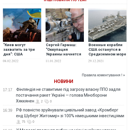
"Киев могут
Сергей Гармаш:
Военные корабли
захватить за три
"Оккупация
США останутся в
дня": США
Украины начнется
Средиземном море
готовятся к
не с российских
из-за угрозы
08.02.2022
11.01.2022
29.12.2021
миграционному
границ". Угрозы
российского
кризису из-за
переговоров
вторжения в
угрозы вторжения
Запада с Россией
Украину, –
Правила коментування ! »
РФ в Украину – Fox
Associated Press
НОВИНИ
News
Фінляндія не ставитиме під загрозу власну ППО задля
17:17
постачання ракет Україні — голова Міноборони
Хяккянен
2
0
РФ повністю зруйнували цивільний завод «Кромберг
16:39
енд Шуберт Житомир» зі 100% німецькими інвестиціями
75
0