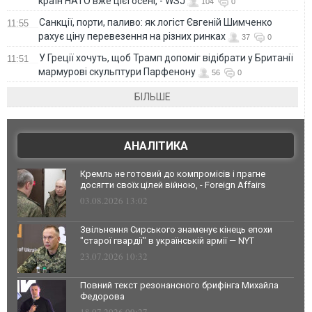
країн НАТО вже цієї осені, - WSJ
104
0
Санкції, порти, паливо: як логіст Євгеній Шимченко
11:55
рахує ціну перевезення на різних ринках
37
0
У Греції хочуть, щоб Трамп допоміг відібрати у Британії
11:51
мармурові скульптури Парфенону
56
0
БІЛЬШЕ
АНАЛІТИКА
Кремль не готовий до компромісів і прагне
досягти своїх цілей війною, - Foreign Affairs
03.08.2026 13:02
Звільнення Сирського знаменує кінець епохи
"старої гвардії" в українській армії — NYT
23.07.2026 10:32
Повний текст резонансного брифінга Михайла
Федорова
18.07.2026 09:27