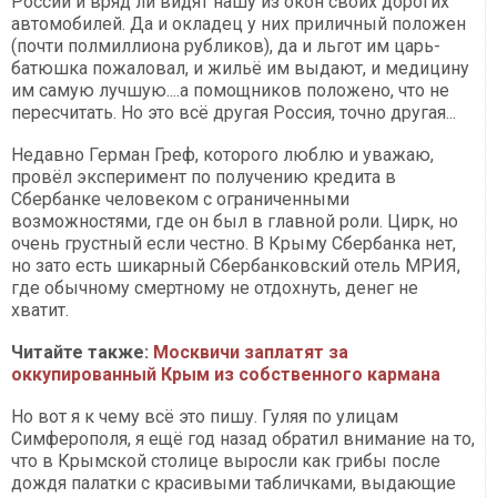
России и вряд ли видят нашу из окон своих дорогих
автомобилей. Да и окладец у них приличный положен
(почти полмиллиона рубликов), да и льгот им царь-
батюшка пожаловал, и жильё им выдают, и медицину
им самую лучшую....а помощников положено, что не
пересчитать. Но это всё другая Россия, точно другая...
Недавно Герман Греф, которого люблю и уважаю,
провёл эксперимент по получению кредита в
Сбербанке человеком с ограниченными
возможностями, где он был в главной роли. Цирк, но
очень грустный если честно. В Крыму Сбербанка нет,
но зато есть шикарный Сбербанковский отель МРИЯ,
где обычному смертному не отдохнуть, денег не
хватит.
Читайте также:
Москвичи заплатят за
оккупированный Крым из собственного кармана
Но вот я к чему всё это пишу. Гуляя по улицам
Симферополя, я ещё год назад обратил внимание на то,
что в Крымской столице выросли как грибы после
дождя палатки с красивыми табличками, выдающие