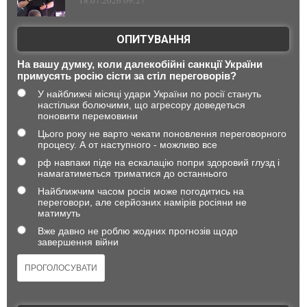
ОПИТУВАННЯ
На вашу думку, коли далекобійні санкції України
примусять росію сісти за стіл переговорів?
У найближчі місяці удари України по росії стануть
настільки болючими, що агресору доведеться
поновити перемовини
Цього року не варто чекати поновлення переговорного
процесу. А от наступного - можливо все
рф навпаки піде на ескалацію попри здоровий глузд і
намагатиметься триматися до останнього
Найближчим часом росія може погодитись на
переговори, але серйозних намірів росіяни не
матимуть
Вже давно не роблю жодних прогнозів щодо
завершення війни