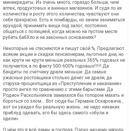
миникредиты. Их очень много, гораздо больше, чем
аптек, продуктовых и винных магазинов. И судя по их
количеству и росту этого количества, чувствуют они
себя прекрасно. Есть и ломбарды, но зачем заниматься
ерундой, принимать вещи под залог, постоянно
общаться с полицией, когда можно на пустом месте
рубить бабХло и на законных основаниях?
Некоторые не стесняются и пишут свой %. Предлагают
всякие акции и скидки пенсионерам, льготные дни, но
как крути не крути меньше реальных 365% годовых не
получается, а по факту 500-600% годовых!!!!! Да
бандиты по счётчику драли меньше. Да самые
ужасные ростовщики столько денег не драли, да
старуха-процентщица из «Преступление и наказание»
просто ангел по сравнению с этими барыгами. Да
Родион Раскольников замахался бы топором махать и
бороться со злом.... Вот сюда бы Германа Оскаровича...
вот он увидел бы реальную жизнь....не надо никаких
приблуд одевать, его бы здесь самого «обули и
одели».
О чём это я всё дамы и господа. Плохо нашему народу,