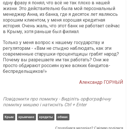
одну фразу я понял, что всё не так плохо в нашей
жизни. Это действительно была мой персональный
менеджер Анна, из банка, где я десяток лет являюсь
хорошим клиентом, у меня хорошая кредитная
история. Очень жаль, что этот банк не работает сейчас
в Крыму, хотя раньше был филиал.
Только у меня вопрос к нашему государству и
регуляторам - «Вам не стыдно наблюдать, как эти
современные старушки-процентщицы грабят народ?
Почему вы разрешаете им так работать? Они же
просто обдирают россиян хуже всяких бандитов-
беспредельщиков!»
Александр ГОРНЫЙ
Повідомити про помилку - Виділіть орфографічну
помилку мишею і натисніть Ctrl + Enter
Крым
крымчане
кредиты
обман
Сподобався матеріал? Сміливо поділися