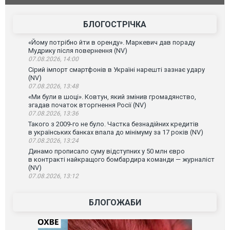
склад Wildberries. ФОТО. ВІДЕО
постражда
БЛОГОСТРІЧКА
«Йому потрібно йти в оренду». Маркевич дав пораду
Мудрику після повернення (NV)
07.08.2026, 14:00
Сірий імпорт смартфонів в Україні нарешті зазнає удару
(NV)
07.08.2026, 13:48
«Ми були в шоці». Ковтун, який змінив громадянство,
згадав початок вторгнення Росії (NV)
07.08.2026, 13:36
Такого з 2009-го не було. Частка безнадійних кредитів
в українських банках впала до мінімуму за 17 років (NV)
07.08.2026, 13:24
Динамо прописало суму відступних у 50 млн євро
в контракті найкращого бомбардира команди — журналіст
(NV)
07.08.2026, 13:12
БЛОГОЖАБИ