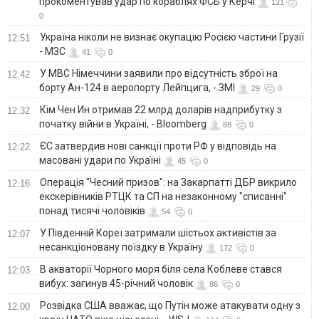
прокоментував удар по кораблях ФСБ у Керчі
121
0
Україна ніколи не визнає окупацію Росією частини Грузії
12:51
- МЗС
41
0
У МВС Німеччини заявили про відсутність зброї на
12:42
борту Ан-124 в аеропорту Лейпцига, - ЗМІ
29
0
Кім Чен Ин отримав 22 млрд доларів надприбутку з
12:32
початку війни в Україні, - Bloomberg
88
0
ЄС затвердив нові санкції проти РФ у відповідь на
12:22
масовані удари по Україні
45
0
Операція "Чесний призов": на Закарпатті ДБР викрило
12:16
екскерівників РТЦК та СП на незаконному "списанні"
понад тисячі чоловіків
54
0
У Південній Кореї затримали шістьох активістів за
12:07
несанкціоновану поїздку в Україну
172
0
В акваторії Чорного моря біля села Коблеве стався
12:03
вибух: загинув 45-річний чоловік
86
0
Розвідка США вважає, що Путін може атакувати одну з
12:00