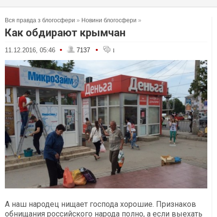
Вся правда з блогосфери
»
Новини блогосфери
»
Как обдирают крымчан
•
•
11.12.2016, 05:46
7137
1
А наш народец нищает господа хорошие. Признаков
обнищания российского народа полно, а если выехать