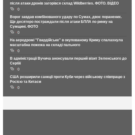
після атаки дронів загорівся склад Wildberries. ФОТО. ВІДЕО
0
Ворог завдав комбінованого удару по Сумах, двоє поранених.
Ще десятеро постраждали після атаки БПЛА по ринку на
Сумщині. ФОТО
0
На аеродромі "Гвардійське" в окупованому Криму спалахнула
масштабна пожежа на складі пального
0
В адміністрації Вучича анонсували перший візит Зеленського до
Сербії
0
США розширили санкції проти Куби через військову співпрацю з
Росією та Китаєм
0