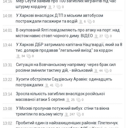
Мер Сеути заявив про 100 загиблих мігрантів під час
14:16
штурму кордону
7
0
У Харкові внаслідок ДТП з міським автобусом
14:08
постраждали пасажири та водій
6
0
В окупованій Ялті повідомляють про атаку на порт: над
14:01
містом навис стовп чорного диму. ВІДЕО
27
0
У Харкові ДБР затримало капітана Нацгвардії, який за 8
13:44
тис. доларів продавав "легальний виїзд" за кордон
34
0
Ситуація на Вовчанському напрямку: через брак сил
13:31
росіяни змінили тактику дій, - військовий
44
0
Хусити обстріляли Саудівську Аравію: одинадцять
13:22
постраждалих
41
0
Зросла кількість загиблих внаслідок російської
13:14
масованої атаки 5 серпня
25
0
У Москві пролунав потужний вибух: стіни та вікна
13:08
тремтіли по всьому місту
247
0
Пробитий один із найзахищеніших районів: Плетенчук
13:02