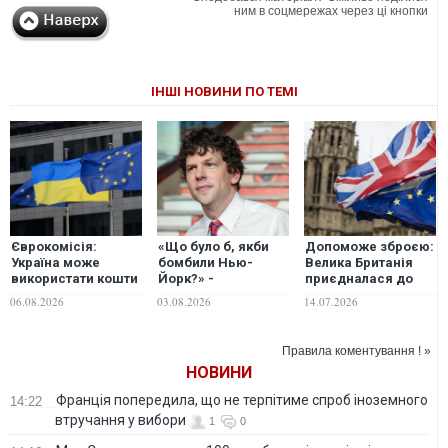
ним в соцмережах через ці кнопки
ІНШІ НОВИНИ ПО ТЕМІ
Єврокомісія:
«Що було б, якби
Допоможе зброєю:
Україна може
бомбили Нью-
Велика Британія
використати кошти
Йорк?» -
приєдналася до
кредиту ЄС на
голлівудський
європейського
06.08.2026
03.08.2026
14.07.2026
закупівлю ракет-
актор Джессі
кредиту Україні на
перехоплювачів у
Айзенберг
90 млрд євро
третіх країнах
розповів про
Правила коментування ! »
пережиту ніч в
НОВИНИ
укритті на
Львівщині
Франція попередила, що не терпітиме спроб іноземного
14:22
втручання у вибори
1
0