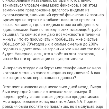
с иностранным названием, который готов лично
заниматься управлением моих финансов. При этом
заманчивое предложение делалось видимо из
супермаркета, звонивший крутой финансовый партнёр
время зря не теряет и колбасит клиентов прямо от
кассы магазина, где он видимо стоял за обеденным
«дошираком». Если по началу я этих товарищей грубо
отшивал, то сейчас я им даю возможность в течении
минуты что-то пробурчать и пообещать мне счастье.
Обещают 60-70%годовых, а самые смелые до 200%
годовых и дают личные гарантии, что именно так всё и
будет. Наверное, есть, кто клюёт на этот лохотрон,
иначе бы эти организации не существовали...
Интересно откуда они берут мои телефонные номера,
которые я только совсем недавно подключил? А как
же защита моих персональных данных?
Этот пост я написал ещё несколько дней назад. Вчера
был очередной звонок с незнакомого номера. Я
поднял трубку и звонившая девушка представилась
мои персональным консультантом Анной А. Первая
реакция была послать её подальше, но выслушав ещё