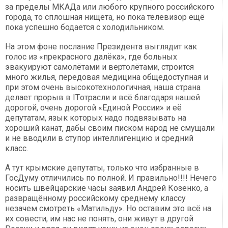
за пределы МКАДа или любого крупного российского
города, то сплошная нищета, но пока телевизор ещё
пока успешно бодается с холодильником.
На этом фоне послание Президента выглядит как
голос из «прекрасного далёка», где больных
эвакуируют самолётами и вертолётами, строится
много жилья, передовая медицина общедоступная и
при этом очень высокотехнологичная, наша страна
делает прорыв в ITотрасли и всё благодаря нашей
дорогой, очень дорогой «Единой России» и её
депутатам, язык которых надо подвязывать на
хороший канат, дабы своим писком народ не смущали
и не вводили в ступор интеллигенцию и средний
класс.
А тут крымские депутаты, только что избранные в
ГосДуму отличились по полной. И правильно!!!! Нечего
носить швейцарские часы заявил Андрей Козенко, а
развращённому российскому среднему классу
незачем смотреть «Матильду». Но оставим это всё на
их совести, им нас не понять, они живут в другой