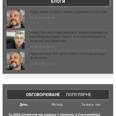
БЛОГИ
Надія лише на культ жінки в українській культурі
06.08.2026 08:49
Чому США не готові передати Україні ліцензію на
виробництво ракет Patriot: політика, безпека та
можливі альтернативи
03.08.2026 20:24
Перспектива: ЗСУ добомблять і всі інші склади
Wildberries
23.07.2026 11:31
ОБГОВОРЮВАНЕ
|
ПОПУЛЯРНЕ
День
Місяць
За весь час
За 2000 кілометрів від кордону з Україною: в Єкатеринбурзі