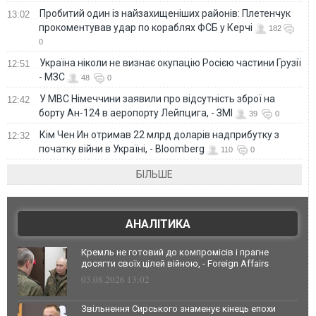
Пробитий один із найзахищеніших районів: Плетенчук
13:02
прокоментував удар по кораблях ФСБ у Керчі
182
0
Україна ніколи не визнає окупацію Росією частини Грузії
12:51
- МЗС
48
0
У МВС Німеччини заявили про відсутність зброї на
12:42
борту Ан-124 в аеропорту Лейпцига, - ЗМІ
39
0
Кім Чен Ин отримав 22 млрд доларів надприбутку з
12:32
початку війни в Україні, - Bloomberg
110
0
БІЛЬШЕ
АНАЛІТИКА
Кремль не готовий до компромісів і прагне
досягти своїх цілей війною, - Foreign Affairs
03.08.2026 13:02
Звільнення Сирського знаменує кінець епохи