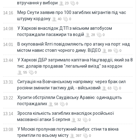
втручання у вибори
23
0
Мер Сеути заявив про 100 загиблих мігрантів під час
14:16
штурму кордону
40
0
У Харкові внаслідок ДТП з міським автобусом
14:08
постраждали пасажири та водій
28
0
В окупованій Ялті повідомляють про атаку на порт: над
14:01
містом навис стовп чорного диму. ВІДЕО
89
0
У Харкові ДБР затримало капітана Нацгвардії, який за 8
13:44
тис. доларів продавав "легальний виїзд" за кордон
55
0
Ситуація на Вовчанському напрямку: через брак сил
13:31
росіяни змінили тактику дій, - військовий
63
0
Хусити обстріляли Саудівську Аравію: одинадцять
13:22
постраждалих
58
0
Зросла кількість загиблих внаслідок російської
13:14
масованої атаки 5 серпня
32
0
У Москві пролунав потужний вибух: стіни та вікна
13:08
тремтіли по всьому місту
397
0