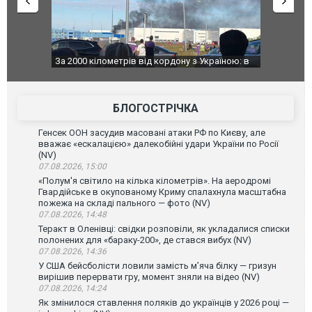
о атаку на
За 2000 кілометрів від кордону з Україною: в
В Таїланді 
го диму.
Єкатеринбурзі після атаки дронів загорівся
блискавки 
склад Wildberries. ФОТО. ВІДЕО
постражда
БЛОГОСТРІЧКА
Генсек ООН засудив масовані атаки РФ по Києву, але
вважає «ескалацією» далекобійні удари України по Росії
(NV)
07.08.2026, 15:00
«Полум'я світило на кілька кілометрів». На аеродромі
Гвардійське в окупованому Криму спалахнула масштабна
пожежа на складі пального — фото (NV)
07.08.2026, 14:48
Теракт в Оленівці: свідки розповіли, як укладалися списки
полонених для «бараку-200», де стався вибух (NV)
07.08.2026, 14:36
У США бейсболісти ловили замість м’яча білку — гризун
вирішив перервати гру, момент зняли на відео (NV)
07.08.2026, 14:24
Як змінилося ставлення поляків до українців у 2026 році —