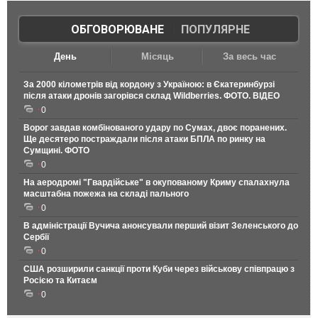
ОБГОВОРЮВАНЕ
|
ПОПУЛЯРНЕ
День
Місяць
За весь час
За 2000 кілометрів від кордону з Україною: в Єкатеринбурзі
після атаки дронів загорівся склад Wildberries. ФОТО. ВІДЕО
0
Ворог завдав комбінованого удару по Сумах, двоє поранених.
Ще десятеро постраждали після атаки БПЛА по ринку на
Сумщині. ФОТО
0
На аеродромі "Гвардійське" в окупованому Криму спалахнула
масштабна пожежа на складі пального
0
В адміністрації Вучича анонсували перший візит Зеленського до
Сербії
0
США розширили санкції проти Куби через військову співпрацю з
Росією та Китаєм
0