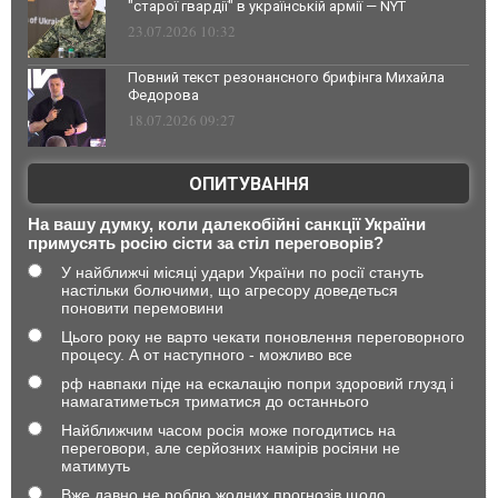
"старої гвардії" в українській армії — NYT
23.07.2026 10:32
Повний текст резонансного брифінга Михайла
Федорова
18.07.2026 09:27
ОПИТУВАННЯ
На вашу думку, коли далекобійні санкції України
примусять росію сісти за стіл переговорів?
У найближчі місяці удари України по росії стануть
настільки болючими, що агресору доведеться
поновити перемовини
Цього року не варто чекати поновлення переговорного
процесу. А от наступного - можливо все
рф навпаки піде на ескалацію попри здоровий глузд і
намагатиметься триматися до останнього
Найближчим часом росія може погодитись на
переговори, але серйозних намірів росіяни не
матимуть
Вже давно не роблю жодних прогнозів щодо