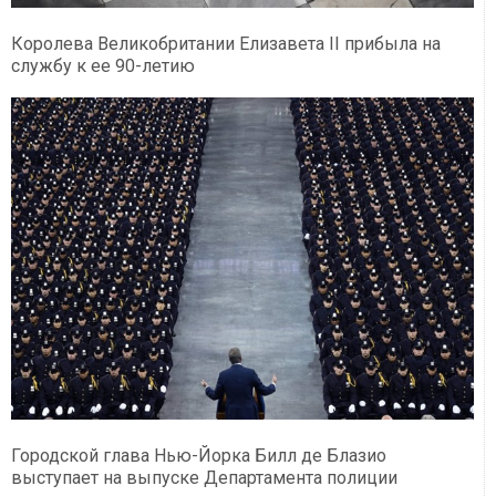
Королева Великобритании Елизавета II прибыла на
службу к ее 90-летию
Городской глава Нью-Йорка Билл де Блазио
выступает на выпуске Департамента полиции