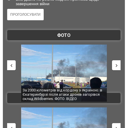
завершення війни
ФОТО
по Сумах,
За 2000 кілометрів від кордону з Україною: в
"Мої іграш
траждали
Єкатеринбурзі після атаки дронів загорівся
суперкарів
ВІДЕО
ині. ФОТО
склад Wildberries. ФОТО. ВІДЕО