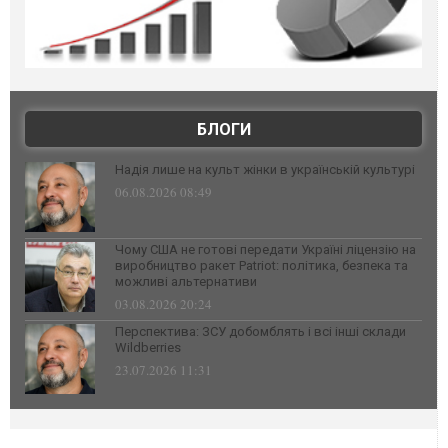
БЛОГИ
Надія лише на культ жінки в українській культурі
06.08.2026 08:49
Чому США не готові передати Україні ліцензію на
виробництво ракет Patriot: політика, безпека та
можливі альтернативи
03.08.2026 20:24
Перспектива: ЗСУ добомблять і всі інші склади
Wildberries
23.07.2026 11:31