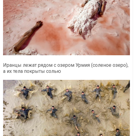
Иранцы лежат рядом с озером Урмия (соленое озеро),
а их тела покрыты солью