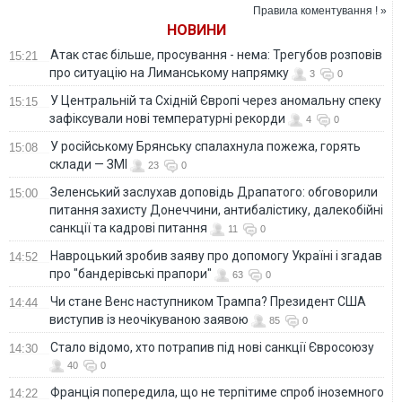
Правила коментування ! »
НОВИНИ
Атак стає більше, просування - нема: Трегубов розповів
15:21
про ситуацію на Лиманському напрямку
3
0
У Центральній та Східній Європі через аномальну спеку
15:15
зафіксували нові температурні рекорди
4
0
У російському Брянську спалахнула пожежа, горять
15:08
склади — ЗМІ
23
0
Зеленський заслухав доповідь Драпатого: обговорили
15:00
питання захисту Донеччини, антибалістику, далекобійні
санкції та кадрові питання
11
0
Навроцький зробив заяву про допомогу Україні і згадав
14:52
про "бандерівські прапори"
63
0
Чи стане Венс наступником Трампа? Президент США
14:44
виступив із неочікуваною заявою
85
0
Стало відомо, хто потрапив під нові санкції Євросоюзу
14:30
40
0
Франція попередила, що не терпітиме спроб іноземного
14:22