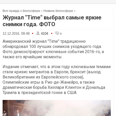
Вся правда з блогосфери
»
Новини блогосфери
»
Журнал "Time" выбрал самые яркие
снимки года. ФОТО
•
•
12.12.2016, 09:48
4104
0
Американский журнал "Time" традиционно
обнародовал 100 лучших снимков уходящего года.
Фото демонстрируют ключевые события 2016-го, а
также его ярчайшие моменты.
Издание отмечает, что в этом году ключевыми темами
стали кризис мигрантов в Европе, брексит (выход
Великобритании из Европейского союза),
Олимпийские игры в Рио-де-Жанейро, а также
драматическая борьба Хиллари Клинтон и Дональда
Трампа в президентской гонке в США.