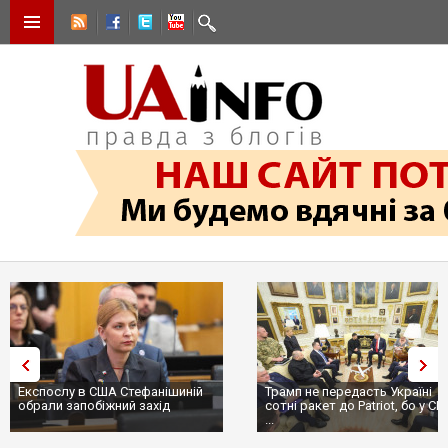
Трамп не передасть Україні
Вибух у ресторані в Москві:
сотні ракет до Patriot, бо у США
ціллю був головком ВКС Росії
...
пр...