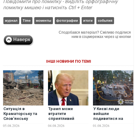
Повідомити про помилку - Виділіть орфографічну
помилку мишею і натисніть Ctrl + Enter
журнал
Time
моменты
фотографии
итоги
события
Сподобався матеріал? Сміливо поділися
ним в соцмережах через ці кнопки
ІНШІ НОВИНИ ПО ТЕМІ
Ситуація в
Трамп може
У Києві люди
Краматорську та
втратити
вийшли
Слов'янську
сприятливий
подивитися на
погіршується з
момент для
наслідки удару — в
05.08.2026
04.08.2026
01.08.2026
кожним днем, –
завершення війни
той момент росіяни
журналіст
в Україні — NYT
знову вгатили