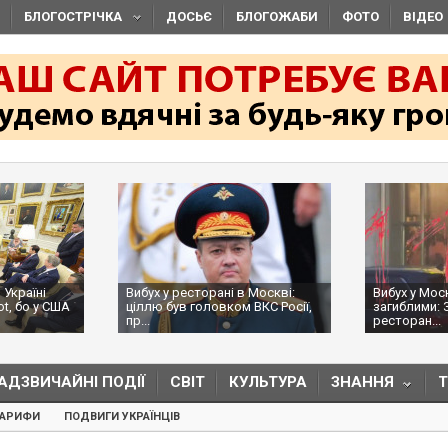
БЛОГОСТРІЧКА
ДОСЬЄ
БЛОГОЖАБИ
ФОТО
ВІДЕО
Вибух у ресторані в Москві:
Вибух у Москві з трьома
ціллю був головком ВКС Росії,
загиблими: ЗМІ пишуть, щ
пр...
ресторан...
АДЗВИЧАЙНІ ПОДІЇ
СВІТ
КУЛЬТУРА
ЗНАННЯ
ТАРИФИ
ПОДВИГИ УКРАЇНЦІВ