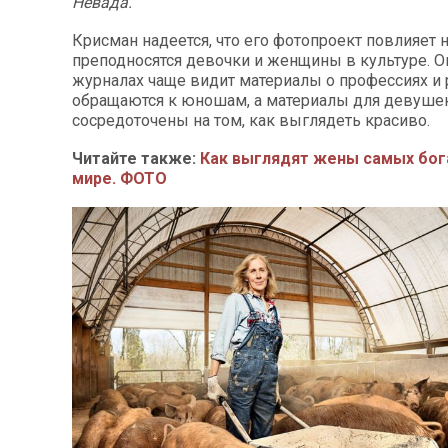
Невада.
Крисман надеется, что его фотопроект повлияет на
преподносятся девочки и женщины в культуре. Он
журналах чаще видит материалы о профессиях и 
обращаются к юношам, а материалы для девуше
сосредоточены на том, как выглядеть красиво.
Читайте также:
Как выглядят жены самых бог
мире. ФОТО