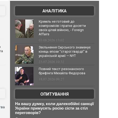
АНАЛІТИКА
Кремль не готовий до
компромісів і прагне досягти
своїх цілей війною, - Foreign
Affairs
03.08.2026 13:02
о
Звільнення Сирського знаменує
та
кінець епохи "старої гвардії" в
українській армії — NYT
23.07.2026 10:32
Повний текст резонансного
брифінга Михайла Федорова
18.07.2026 09:27
ОПИТУВАННЯ
На вашу думку, коли далекобійні санкції
тва
України примусять росію сісти за стіл
переговорів?