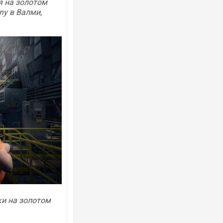
я на золотом
ny в Валми,
ки на золотом