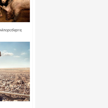
эйлорсберге,