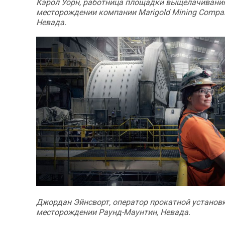
Кэрол Уорн, работница площадки выщелачивани
месторождении компании Marigold Mining Compa
Невада.
Джордан Эйнсворт, оператор прокатной установ
месторождении Раунд-Маунтин, Невада.