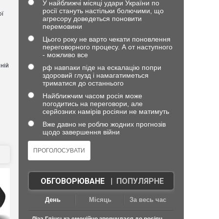
У найближчі місяці удари України по
росії стануть настільки болючими, що
ої
агресору доведеться поновити
перемовини
Цього року не варто чекати поновлення
переговорного процесу. А от наступного
- можливо все
ній
рф навпаки піде на ескалацію попри
здоровий глузд і намагатиметься
триматися до останнього
Найближчим часом росія може
погодитись на переговори, але
и
серйозних намірів росіяни не матимуть
Вже давно не роблю жодних прогнозів
щодо завершення війни
ОБГОВОРЮВАНЕ
|
ПОПУЛЯРНЕ
День
Місяць
За весь час