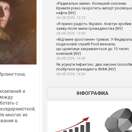
«Радикальні зміни». Колишній союзник
Кремля різко скоротить імпорт російськ
нафти (NV)
06.08.2026, 15:12
«Я приніс радість Україні». Ковтун зробив
заяву після зміни громадянства (NV)
06.08.2026, 15:00
«Від'ємне зростання» триває. У Федераль
податковій службі Росії визнали,
що щомісяця закриваються до 15 тисяч
компаній (NV)
06.08.2026, 14:48
Як усунути Інфантіно: два законні способ
позбутися президента ФІФА (NV)
Арлингтона,
06.08.2026, 14:36
компаний и
ІНФОГРАФІКА
 между
ботать с
аксидермисткой,
я многих из
звания в