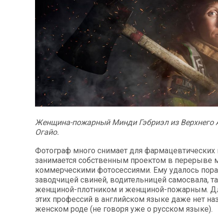
Женщина-пожарный Минди Гэбриэл из Верхнего 
Огайо.
Фотограф много снимает для фармацевтических 
занимается собственным проектом в перерыве
коммерческими фотосессиями. Ему удалось пора
заводчицей свиней, водительницей самосвала, т
женщиной-плотником и женщиной-пожарным. Дл
этих профессий в английском языке даже нет на
женском роде (не говоря уже о русском языке).