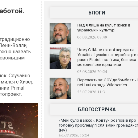
аботой.
БЛОГИ
Надія лише на культ жінки в
українській культурі
06.08.2026 08:49
 традиционно
Пенн-Вэлли,
Чому США не готові передати
ожно назвать
Україні ліцензію на виробництв
освоившим
ракет Patriot: політика, безпека 
можливі альтернативи
03.08.2026 20:24
ок. Случайно
Перспектива: ЗСУ добомблять і
омился с Хизер
всі інші склади Wildberries
нии Primal
23.07.2026 11:31
топроект.
БЛОГОСТРІЧКА
«Мені було важко». Ковтун розповів про
головну проблему після зміни громадянс
(NV)
06.08.2026, 15:24