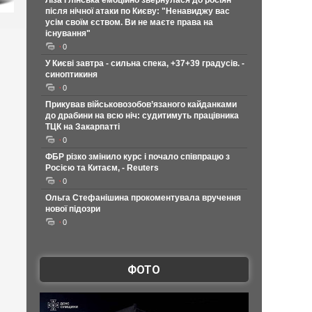
Ліза Глінська емоційно звернулася до росіян
після нічної атаки по Києву: "Ненавиджу вас
усім своїм єством. Ви не маєте права на
існування"
0
У Києві завтра - сильна спека, +37+39 градусів. -
синоптикиня
0
Прикував військовозобов’язаного кайданками
до драбини на всю ніч: судитимуть працівника
ТЦК на Закарпатті
0
ФБР різко змінило курс і почало співпрацю з
Росією та Китаєм, - Reuters
0
Ольга Стефанішина прокоментувала вручення
нової підозри
0
ФОТО