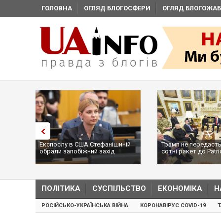
ГОЛОВНА
ОГЛЯД БЛОГОСФЕРИ
ОГЛЯД БЛОГОЖАБ
Експослу в США Стефанішиній
Трамп не передасть Україні
обрали запобіжний захід
сотні ракет до Patriot, бо у США
...
ПОЛІТИКА
СУСПІЛЬСТВО
ЕКОНОМІКА
Н
РОСІЙСЬКО-УКРАЇНСЬКА ВІЙНА
КОРОНАВІРУС COVID-19