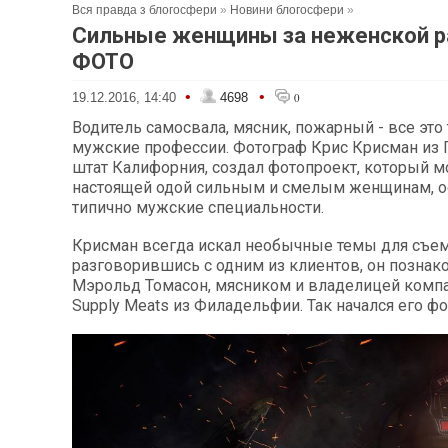
Вся правда з блогосфери
»
Новини блогосфери
»
Сильные женщины за неженской р
ФОТО
•
•
19.12.2016, 14:40
4698
0
Водитель самосвала, мясник, пожарный - все это
мужские профессии. Фотограф Крис Крисман из 
штат Калифорния, создал фотопроект, который м
настоящей одой сильным и смелым женщинам, 
типично мужские специальности.
Крисман всегда искал необычные темы для съем
разговорившись с одним из клиентов, он познак
Мэрольд Томасон, мясником и владелицей компа
Supply Meats из Филадельфии. Так начался его фо