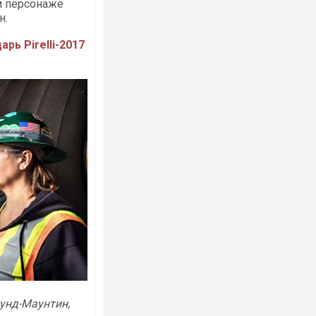
м персонаже
н.
рь Pirelli-2017
Росія атакувала Суми КАБами: пошко
торговельний центр, будинки, є постр
ФОТО
Топпосадовцю Повітряних Сил вручил
підозру
унд-Маунтин,