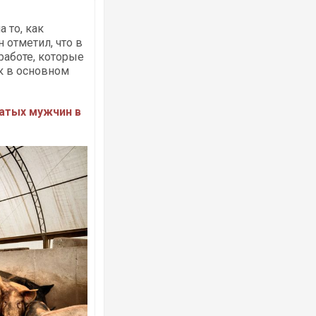
 то, как
 отметил, что в
работе, которые
к в основном
атых мужчин в