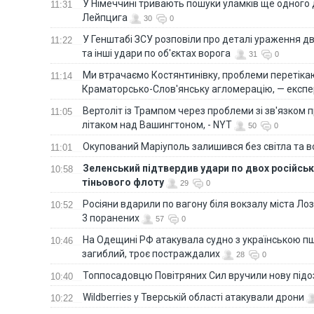
У Німеччині тривають пошуки уламків ще одного 
11:31
Лейпцига
30
0
У Генштабі ЗСУ розповіли про деталі ураження дв
11:22
та інші удари по об'єктах ворога
31
0
Ми втрачаємо Костянтинівку, проблеми перетіка
11:14
Краматорсько-Слов'янську агломерацію, — експе
Вертоліт із Трампом через проблеми зі зв'язком п
11:05
літаком над Вашингтоном, - NYT
50
0
Окупований Маріуполь залишився без світла та 
11:01
Зеленський підтвердив удари по двох російськ
10:58
тіньового флоту
29
0
Росіяни вдарили по вагону біля вокзалу міста Лоз
10:52
3 поранених
57
0
На Одещині РФ атакувала судно з українською п
10:46
загиблий, троє постраждалих
28
0
Топпосадовцю Повітряних Сил вручили нову під
10:40
Wildberries у Тверській області атакували дрони
10:22