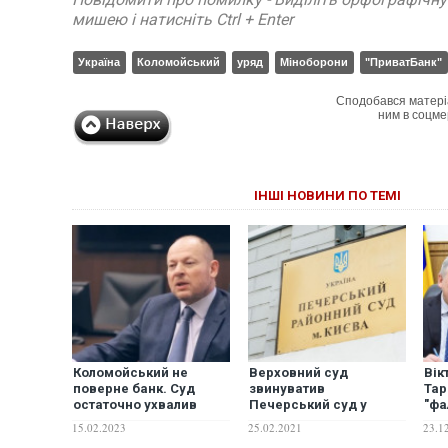
мишею і натисніть Ctrl + Enter
Україна
Коломойський
уряд
Міноборони
"ПриватБанк"
Сподобався матері
ним в соцме
ІНШІ НОВИНИ ПО ТЕМІ
Коломойський не
Верховний суд
Вік
поверне банк. Суд
звинуватив
Тар
остаточно ухвалив
Печерський суд у
"фа
рішення на користь
блокуванні справи
Мін
15.02.2023
25.02.2021
23.1
держави за позовом
Суркісів
ніж