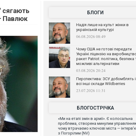
" сягають
БЛОГИ
– Павлюк
Надія лише на культ жінки в
українській культурі
06.08.2026 08:49
Чому США не готові передати
Україні ліцензію на виробництв
ракет Patriot: політика, безпека 
можливі альтернативи
03.08.2026 20:24
Перспектива: ЗСУ добомблять і
всі інші склади Wildberries
23.07.2026 11:31
БЛОГОСТРІЧКА
«Ми на етапі змін в армії». Є колосальна
проблема, створена минулим управління
чому втрачаємо ключові міста — інтерв'
з Погорілим (NV)