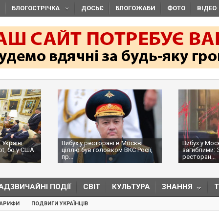
БЛОГОСТРІЧКА
ДОСЬЄ
БЛОГОЖАБИ
ФОТО
ВІДЕО
 Україні
Вибух у ресторані в Москві:
Вибух у Мос
ot, бо у США
ціллю був головком ВКС Росії,
загиблими: 
пр...
ресторан...
АДЗВИЧАЙНІ ПОДІЇ
СВІТ
КУЛЬТУРА
ЗНАННЯ
ТАРИФИ
ПОДВИГИ УКРАЇНЦІВ