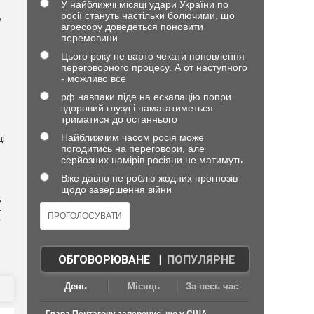
У найближчі місяці удари України по
росії стануть настільки болючими, що
.
агресору доведеться поновити
перемовини
Цього року не варто чекати поновлення
переговорного процесу. А от наступного
- можливо все
рф навпаки піде на ескалацію попри
здоровий глузд і намагатиметься
триматися до останнього
Найближчим часом росія може
ці
погодитись на переговори, але
серйозних намірів росіяни не матимуть
Вже давно не роблю жодних прогнозів
щодо завершення війни
,
4
—
ОБГОВОРЮВАНЕ
|
ПОПУЛЯРНЕ
День
Місяць
За весь час