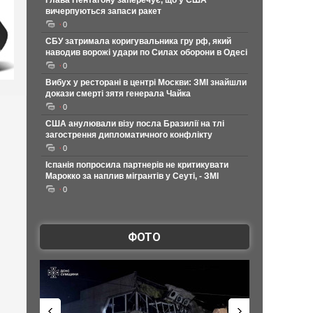
Глава Пентагону заперечує, що у США
вичерпуються запаси ракет
0
СБУ затримала коригувальника гру рф, який
наводив ворожі удари по Силах оборони в Одесі
0
Вибух у ресторані в центрі Москви: ЗМІ знайшли
докази смерті зятя генерала Чайка
0
США анулювали візу посла Бразилії на тлі
загострення дипломатичного конфлікту
0
Іспанія попросила партнерів не критикувати
Марокко за наплив мігрантів у Сеуті, - ЗМІ
0
ФОТО