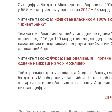
Сухі цифри. Бюджет Міністерства оборони на 201
у 55.5 млрд гривень, у проекті на
2017
– 64 млрд.
Читайте також:
Мінфін став власником 100% ак
"ПриватБанку"
Тим часом обсяг, виведений у вкладників одним
оцінено від 116 до 150 млрд гривень, які держав
намагається вкладникам повернути, приймаючи й
державний борг.
Читайте також:
Фурса: Націоналізація – погане
одначе найкраще з усіх можливих
Тобто розмір втрат унаслідок дій одного банку, ся
бюджетів Міноборони у стані війни. Це так, щоб па
олігархи і як вони вболівають за країну. А це ли
них такі цифри.
Свя
Повідомити про помилку - Виділіть орфографічн