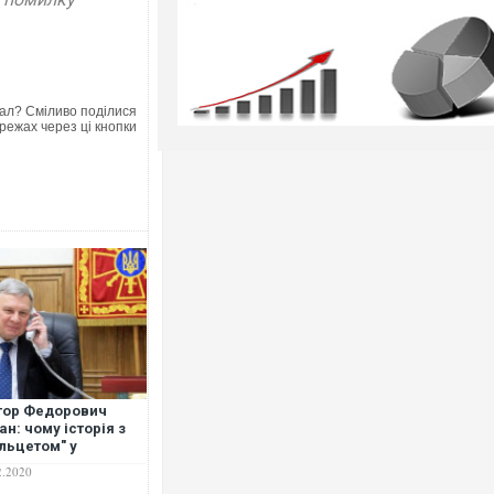
ал? Сміливо поділися
режах через ці кнопки
тор Федорович
ан: чому історія з
льцетом" у
оборони – більше,
2.2020
 просто конфуз