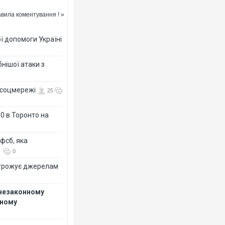
вила коментування ! »
ї допомоги Україні
Росія атакувала Суми 
торговельний центр, бу
ФОТО
нішої атаки з
- соцмережі
25
0 в Торонто на
фсб, яка
0
огрожує джерелам
Топпосадовцю Повітря
підозру
 незаконному
рному