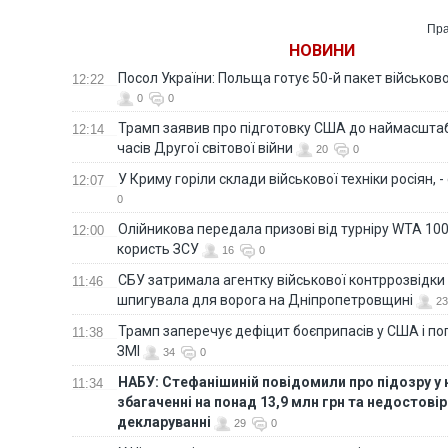
Дубілету до
ПриватБанку — голова
Пра
НБУ
НОВИНИ
Посол України: Польща готує 50-й пакет військово
12:22
0
0
Трамп заявив про підготовку США до наймасштаб
12:14
часів Другої світової війни
20
0
У Криму горіли склади військової техніки росіян, 
12:07
0
Олійникова передала призові від турніру WTA 100
12:00
користь ЗСУ
16
0
СБУ затримала агентку військової контррозвідки 
11:46
шпигувала для ворога на Дніпропетровщині
23
Трамп заперечує дефіцит боєприпасів у США і п
11:38
ЗМІ
34
0
НАБУ: Стефанішиній повідомили про підозру у
11:34
збагаченні на понад 13,9 млн грн та недостові
декларуванні
29
0