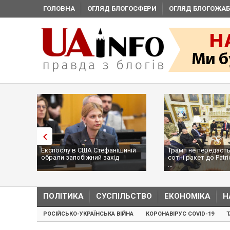
ГОЛОВНА
ОГЛЯД БЛОГОСФЕРИ
ОГЛЯД БЛОГОЖАБ
Експослу в США Стефанішиній
Трамп не передасть
обрали запобіжний захід
сотні ракет до Patri
...
ПОЛІТИКА
СУСПІЛЬСТВО
ЕКОНОМІКА
Н
РОСІЙСЬКО-УКРАЇНСЬКА ВІЙНА
КОРОНАВІРУС COVID-19