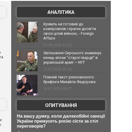
АНАЛІТИКА
Кремль не готовий до
компромісів і прагне досягти
своїх цілей війною, - Foreign
Affairs
03.08.2026 13:02
о
Звільнення Сирського знаменує
та
кінець епохи "старої гвардії" в
українській армії — NYT
23.07.2026 10:32
Повний текст резонансного
брифінга Михайла Федорова
18.07.2026 09:27
ОПИТУВАННЯ
На вашу думку, коли далекобійні санкції
м:
України примусять росію сісти за стіл
ю
переговорів?