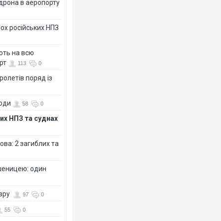
дрона в аеропорту
ох російських НПЗ
ють на всю
рт
113
0
ролетів поряд із
води
58
0
их НПЗ та суднах
ова: 2 загиблих та
шеницею: один
озру
97
0
55
0