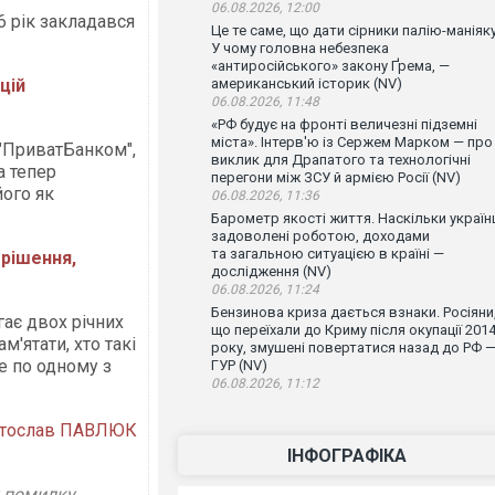
06.08.2026, 12:00
6 рік закладався
Це те саме, що дати сірники палію-маніяку
У чому головна небезпека
«антиросійського» закону Ґрема, —
цій
американський історик (NV)
06.08.2026, 11:48
«РФ будує на фронті величезні підземні
міста». Інтерв'ю із Сержем Марком — про
 "ПриватБанком",
виклик для Драпатого та технологічні
а тепер
перегони між ЗСУ й армією Росії (NV)
ого як
06.08.2026, 11:36
Барометр якості життя. Наскільки україн
задоволені роботою, доходами
та загальною ситуацією в країні —
 рішення,
дослідження (NV)
06.08.2026, 11:24
Бензинова криза дається взнаки. Росіяни
гає двох річних
що переїхали до Криму після окупації 201
м'ятати, хто такі
року, змушені повертатися назад до РФ 
ше по одному з
ГУР (NV)
06.08.2026, 11:12
тослав ПАВЛЮК
ІНФОГРАФІКА
у помилку