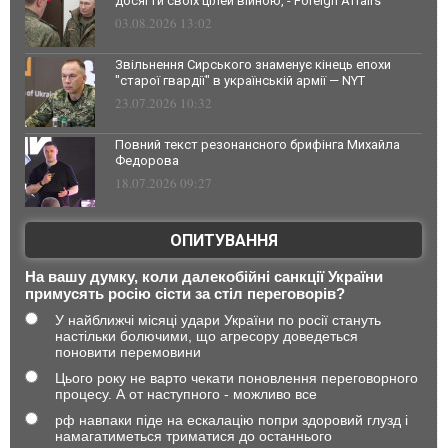
досягти своїх цілей війною, - Foreign Affairs
03.08.2026 13:02
Звільнення Сирського знаменує кінець епохи
"старої гвардії" в українській армії — NYT
23.07.2026 10:32
Повний текст резонансного брифінга Михайла
Федорова
18.07.2026 09:27
ОПИТУВАННЯ
На вашу думку, коли далекобійні санкції України
примусять росію сісти за стіл переговорів?
У найближчі місяці удари України по росії стануть
настільки болючими, що агресору доведеться
поновити перемовини
Цього року не варто чекати поновлення переговорного
процесу. А от наступного - можливо все
рф навпаки піде на ескалацію попри здоровий глузд і
намагатиметься триматися до останнього