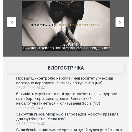
оновлення
Вийшов трейлер нової екранізації легендарного
Зеленський
фільму "Афера Томаса Крауна"
перемовин
БЛОГОСТРІЧКА
Провал ШІ-контролю на іспиті. Університет у Мексиці
повторно перевірить 58 тисяч абітурієнтів (NV)
08.08.2026, 15:00
Більшість українців готові проголосувати за Федорова
на виборах президента, якщо Зеленський
не балотуватиметься — опитування Socis (NV)
08.08.2026, 14:45
Закрутив гайки. Моурінью запровадив жорсткі правила
для футболістів Реала (NV)
08.08.2026, 14:30
Сили безпілотних систем уразили ще 12 суден російського