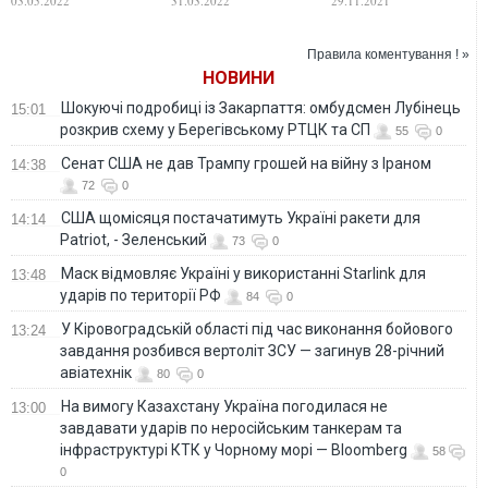
03.05.2022
31.03.2022
29.11.2021
карьере в
Роналду в карьере
"Шахтере"
Правила коментування ! »
НОВИНИ
Шокуючі подробиці із Закарпаття: омбудсмен Лубінець
15:01
розкрив схему у Берегівському РТЦК та СП
55
0
Сенат США не дав Трампу грошей на війну з Іраном
14:38
72
0
США щомісяця постачатимуть Україні ракети для
14:14
Patriot, - Зеленський
73
0
Маск відмовляє Україні у використанні Starlink для
13:48
ударів по території РФ
84
0
У Кіровоградській області під час виконання бойового
13:24
завдання розбився вертоліт ЗСУ — загинув 28-річний
авіатехнік
80
0
На вимогу Казахстану Україна погодилася не
13:00
завдавати ударів по неросійським танкерам та
інфраструктурі КТК у Чорному морі — Bloomberg
58
0