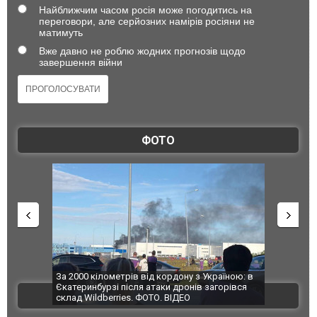
Найближчим часом росія може погодитись на
переговори, але серйозних намірів росіяни не
матимуть
Вже давно не роблю жодних прогнозів щодо
завершення війни
ФОТО
по Сумах,
За 2000 кілометрів від кордону з Україною: в
"Мої іграш
траждали
Єкатеринбурзі після атаки дронів загорівся
суперкарів
ВІДЕО
ині. ФОТО
склад Wildberries. ФОТО. ВІДЕО