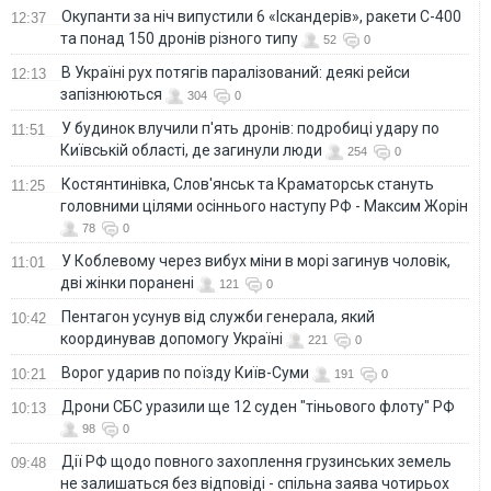
Окупанти за ніч випустили 6 «Іскандерів», ракети С-400
12:37
та понад 150 дронів різного типу
52
0
В Україні рух потягів паралізований: деякі рейси
12:13
запізнюються
304
0
У будинок влучили п'ять дронів: подробиці удару по
11:51
Київській області, де загинули люди
254
0
Костянтинівка, Слов'янськ та Краматорськ стануть
11:25
головними цілями осіннього наступу РФ - Максим Жорін
78
0
У Коблевому через вибух міни в морі загинув чоловік,
11:01
дві жінки поранені
121
0
Пентагон усунув від служби генерала, який
10:42
координував допомогу Україні
221
0
Ворог ударив по поїзду Київ-Суми
10:21
191
0
Дрони СБС уразили ще 12 суден "тіньового флоту" РФ
10:13
98
0
Дії РФ щодо повного захоплення грузинських земель
09:48
не залишаться без відповіді - спільна заява чотирьох