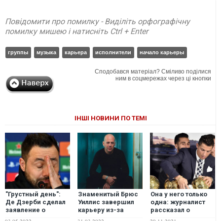
Повідомити про помилку - Виділіть орфографічну
помилку мишею і натисніть Ctrl + Enter
группы
музыка
карьера
исполнители
начало карьеры
Сподобався матеріал? Сміливо поділися
ним в соцмережах через ці кнопки
ІНШІ НОВИНИ ПО ТЕМІ
"Грустный день":
Знаменитый Брюс
Она у него только
Де Дзерби сделал
Уиллис завершил
одна: журналист
заявление о
карьеру из-за
рассказал о
дальнейшей
расстройства речи
главной цели