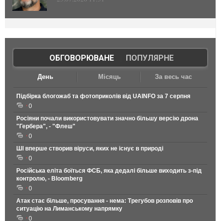
ОБГОВОРЮВАНЕ
|
ПОПУЛЯРНЕ
День
Місяць
За весь час
Підбірка блогожаб та фотоприколів від UAINFO за 7 серпня
0
Росіяни почали використовувати значно більшу версію дрона
"Гербера", - "Флеш"
0
ШІ вперше створив віруси, яких не існує в природі
0
Російська еліта боїться ФСБ, яка дедалі більше виходить з-під
контролю, - Bloomberg
0
Атак стає більше, просування - нема: Трегубов розповів про
ситуацію на Лиманському напрямку
0