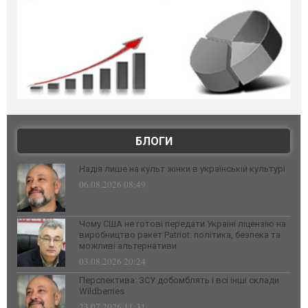
БЛОГИ
Надія лише на культ жінки в українській культурі
06.08.2026 08:49
Чому США не готові передати Україні ліцензію на
виробництво ракет Patriot: політика, безпека та
можливі альтернативи
03.08.2026 20:24
Перспектива: ЗСУ добомблять і всі інші склади
Wildberries
23.07.2026 11:31