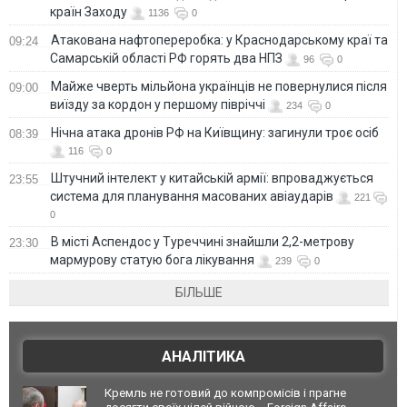
країн Заходу
1136
0
Атакована нафтопереробка: у Краснодарському краї та
09:24
Самарській області РФ горять два НПЗ
96
0
Майже чверть мільйона українців не повернулися після
09:00
виїзду за кордон у першому півріччі
234
0
Нічна атака дронів РФ на Київщину: загинули троє осіб
08:39
116
0
Штучний інтелект у китайській армії: впроваджується
23:55
система для планування масованих авіаударів
221
0
В місті Аспендос у Туреччині знайшли 2,2-метрову
23:30
мармурову статую бога лікування
239
0
БІЛЬШЕ
АНАЛІТИКА
Кремль не готовий до компромісів і прагне