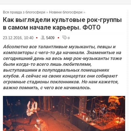
Вся правда з блогосфери
»
Новини блогосфери
»
Как выглядели культовые рок-группы
в самом начале карьеры. ФОТО
•
•
23.12.2016, 10:40
5409
0
Абсолютно все талантливые музыканты, певцы и
композиторы с чего-то да начинали. Знаменитые на
сегодняшний день на весь мир рок-музыканты тоже
были когда-то всего лишь любителями,
выступавшими в полуподвальных помещениях
клубов. А сейчас на своих концертах они собирают
огромные стадионы поклонников. Но нам кажется,
важно помнить, с чего все начиналось.