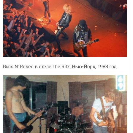
Guns N' Roses в отеле The Ritz, Нью-Йорк, 1988 год.