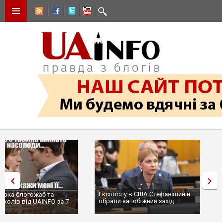
Експослу в США Стефанішиній
Трамп не передасть Україні
обрали запобіжний захід
сотні ракет до Patriot, бо у С
...