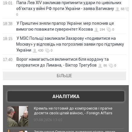
Папа Лев XIV закликав припинити удари по цивільних
19:01
об'єктах у війні РФ проти України - заява Ватикану
68
0
У Приштині зняли прапор України: мер пояснив це
18:38
вимогою поважати суверенітет Косова
194
0
У МЗС Польщі закликали Захарову «подивитися на
18:15
Москву» у відповідь на погрозливі заяви про підтримку
України
430
0
Ворог намагається вклинитися біля кордону та
17:40
прорватися до Лимана, - Віктор Трегубов
86
0
БІЛЬШЕ
АНАЛІТИКА
Кремль не готовий до компромісів і прагне
досягти своїх цілей війною, - Foreign Affairs
03.08.2026 13:02
Звільнення Сирського знаменує кінець епохи