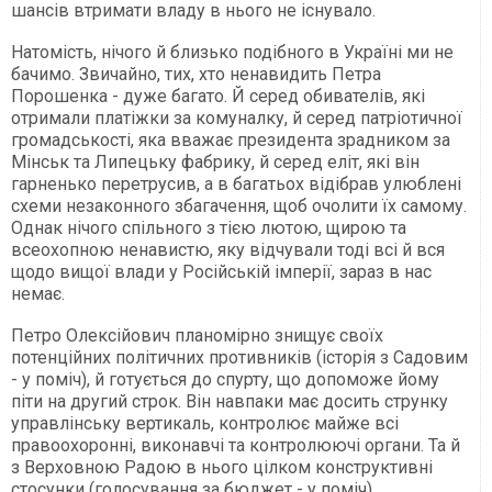
шансів втримати владу в нього не існувало.
Натомість, нічого й близько подібного в Україні ми не
бачимо. Звичайно, тих, хто ненавидить Петра
Порошенка - дуже багато. Й серед обивателів, які
отримали платіжки за комуналку, й серед патріотичної
громадськості, яка вважає президента зрадником за
Мінськ та Липецьку фабрику, й серед еліт, які він
гарненько перетрусив, а в багатьох відібрав улюблені
схеми незаконного збагачення, щоб очолити їх самому.
Однак нічого спільного з тією лютою, щирою та
всеохопною ненавистю, яку відчували тоді всі й вся
щодо вищої влади у Російській імперії, зараз в нас
немає.
Петро Олексійович планомірно знищує своїх
потенційних політичних противників (історія з Садовим
- у поміч), й готується до спурту, що допоможе йому
піти на другий строк. Він навпаки має досить струнку
управлінську вертикаль, контролює майже всі
правоохоронні, виконавчі та контролюючі органи. Та й
з Верховною Радою в нього цілком конструктивні
стосунки (голосування за бюджет - у поміч).