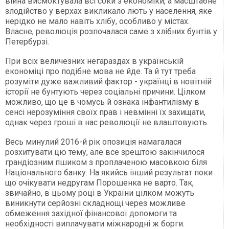
війна висмоктувала всі соки з економіки, а масштабне
злодійство у верхах викликало лють у населення, яке
нерідко не мало навіть хлібу, особливо у містах.
Власне, революція розпочалася саме з хлібних бунтів у
Петербурзі.
При всіх величезних негараздах в українській
економіці про подібне мова не йде. Та й тут треба
розуміти дуже важливий фактор - українці в новітній
історії не бунтують через соціальні причини. Цілком
можливо, що це в чомусь й ознака інфантилізму в
сенсі нерозуміння своїх прав і невмінні їх захищати,
однак через гроші в нас революції не влаштовують.
Весь минулий 2016-й рік опозиція намагалася
розхитувати цю тему, але все зрештою закінчилося
грандіозним пшиком з проплаченою масовкою біля
Національного банку. На якийсь інший результат поки
що очікувати недругам Порошенка не варто. Так,
звичайно, в цьому році в України цілком можуть
виникнути серйозні складнощі через можливе
обмеження західної фінансової допомоги та
необхідності виплачувати міжнародні ж борги.