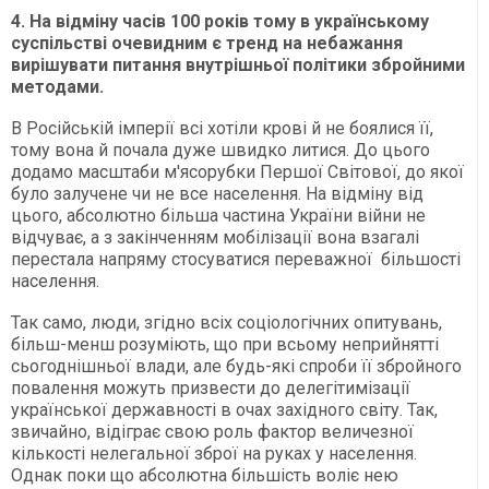
4. На відміну часів 100 років тому в українському
суспільстві очевидним є тренд на небажання
вирішувати питання внутрішньої політики збройними
методами.
В Російській імперії всі хотіли крові й не боялися її,
тому вона й почала дуже швидко литися. До цього
додамо масштаби м'ясорубки Першої Світової, до якої
було залучене чи не все населення. На відміну від
цього, абсолютно більша частина України війни не
відчуває, а з закінченням мобілізації вона взагалі
перестала напряму стосуватися переважної більшості
населення.
Так само, люди, згідно всіх соціологічних опитувань,
більш-менш розуміють, що при всьому неприйнятті
сьогоднішньої влади, але будь-які спроби її збройного
повалення можуть призвести до делегітимізації
української державності в очах західного світу. Так,
звичайно, відіграє свою роль фактор величезної
кількості нелегальної зброї на руках у населення.
Однак поки що абсолютна більшість воліє нею