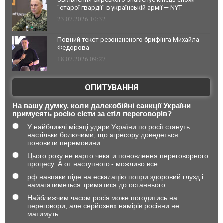
"старої гвардії" в українській армії — NYT
23.07.2026 10:32
Повний текст резонансного брифінга Михайла
Федорова
18.07.2026 09:27
ОПИТУВАННЯ
На вашу думку, коли далекобійні санкції України
примусять росію сісти за стіл переговорів?
У найближчі місяці удари України по росії стануть
настільки болючими, що агресору доведеться
поновити перемовини
Цього року не варто чекати поновлення переговорного
процесу. А от наступного - можливо все
рф навпаки піде на ескалацію попри здоровий глузд і
намагатиметься триматися до останнього
Найближчим часом росія може погодитись на
переговори, але серйозних намірів росіяни не
матимуть