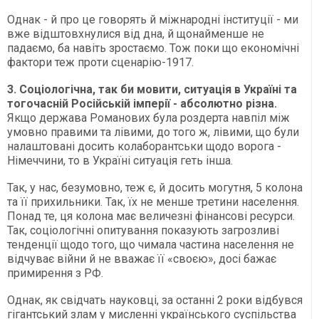
Однак - й про це говорять й міжнародні інституції - ми
вже відштовхнулися від дна, й щонайменше не
падаємо, ба навіть зростаємо. Тож поки що економічні
фактори теж проти сценарію-1917.
3. Соціологічна, так би мовити, ситуація в Україні та
тогочасній Російській імперії - абсолютно різна.
Якщо держава Романових була роздерта навпіл між
умовно правими та лівими, до того ж, лівими, що були
налаштовані досить колаборантськи щодо ворога -
Німеччини, то в Україні ситуація геть інша.
Так, у нас, безумовно, теж є, й досить могутня, 5 колона
та її прихильники. Так, їх не менше третини населення.
Понад те, ця колона має величезні фінансові ресурси.
Так, соціологічні опитування показують загрозливі
тенденції щодо того, що чимала частина населення не
відчуває війни й не вважає її «своєю», досі бажає
примирення з РФ.
Однак, як свідчать науковці, за останні 2 роки відбувся
гігантський злам у мисленні українського суспільства