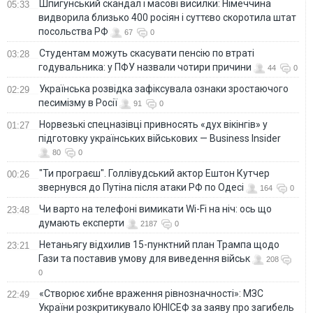
Шпигунський скандал і масові висилки: Німеччина
05:33
видворила близько 400 росіян і суттєво скоротила штат
посольства РФ
67
0
Студентам можуть скасувати пенсію по втраті
03:28
годувальника: у ПФУ назвали чотири причини
44
0
Українська розвідка зафіксувала ознаки зростаючого
02:29
песимізму в Росії
91
0
Норвезькі спецназівці привносять «дух вікінгів» у
01:27
підготовку українських військових — Business Insider
80
0
"Ти програєш". Голлівудський актор Ештон Кутчер
00:26
звернувся до Путіна після атаки РФ по Одесі
164
0
Чи варто на телефонi вимикати Wi-Fi на ніч: ось що
23:48
думають експерти
2187
0
Нетаньягу відхилив 15-пунктний план Трампа щодо
23:21
Гази та поставив умову для виведення військ
208
0
«Створює хибне враження рівнозначності»: МЗС
22:49
України розкритикувало ЮНІСЕФ за заяву про загибель