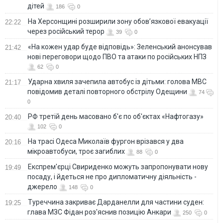
дітей
186
0
На Херсонщині розширили зону обов’язкової евакуації
22:22
через російський терор
39
0
«На кожен удар буде відповідь»: Зеленський анонсував
21:42
нові переговори щодо ПВО та атаки по російських НПЗ
62
0
Ударна хвиля зачепила автобус із дітьми: голова МВС
21:17
повідомив деталі повторного обстрілу Одещини
74
0
РФ третій день масовано б'є по об'єктах «Нафтогазу»
20:40
102
0
На трасі Одеса Миколаїв фургон врізався у два
20:16
мікроавтобуси, троє загиблих
88
0
Експрем'єрці Свириденко можуть запропонувати нову
19:49
посаду, і йдеться не про дипломатичну діяльність -
джерело
148
0
Туреччина закриває Дарданелли для частини суден:
19:25
глава МЗС Фідан роз'яснив позицію Анкари
250
0