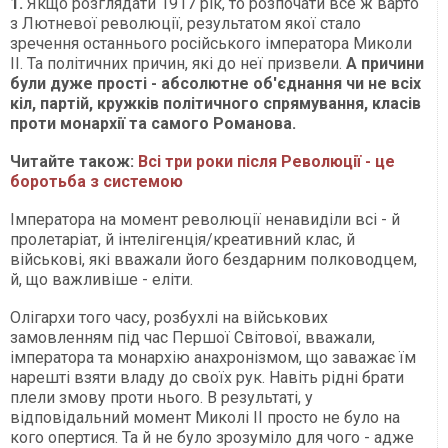
1.
Якщо розглядати 1917 рік, то розпочати все ж варто
з Лютневої революції, результатом якої стало
зречення останнього російського імператора Миколи
ІІ. Та політичних причин, які до неї призвели.
А причини
були дуже прості - абсолютне об'єднання чи не всіх
кіл, партій, кружків політичного спрямування, класів
проти монархії та самого Романова.
Читайте також:
Всі три роки після Революції - це
боротьба з системою
Імператора на момент революції ненавиділи всі - й
пролетаріат, й інтелігенція/креативний клас, й
військові, які вважали його бездарним полководцем,
й, що важливіше - еліти.
Олігархи того часу, розбухлі на військових
замовленням під час Першої Світової, вважали,
імператора та монархію анахронізмом, що заважає їм
нарешті взяти владу до своїх рук. Навіть рідні брати
плели змову проти нього. В результаті, у
відповідальний момент Миколі ІІ просто не було на
кого опертися. Та й не було зрозуміло для чого - адже