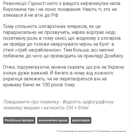
Революції Гідності ніхто з вищого керівництва часів
Януковича так і не поніс покарання. Навіть ті, хто не
злякався й не втік до РФ.
Тому спільність олігархічних інтересів, як це
парадоксально не прозвучить, наразі відіграє іноді
позитивну роль в тому сенсі, що жодному з олігархів
не прийде до голови накручувати чернь на бунт в
стилі «граб награбленное». Тим більше, всі наочно
побачили, до чого це призводить на прикладі Донбасу.
Отже, підсумовуючи, можна сказати, що рік на Україну
очікує дуже важкий. Й багато в чому від кожного
українця залежить, чи не перетвориться він на
криваву баню як 100 років тому.
Повідомити про помилку - Виділіть орфографічну
помилку мишею і натисніть Ctrl + Enter
Російська імперія
економічна криза
революція
Сподобався матеріал? Сміливо поділися