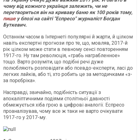
чому від кожного українця залежить, чи не
перетвориться він на криваву баню як 100 років тому,
пише
у блозі на сайті "Еспресо" журналіст Богдан
Буткевич.
Останнім часом в Інтернеті популярні й жарти, й цілком
навіть експертні прогнози про те, що, мовляв, 2017-й
рік цілком може стати в певному сенсі повторенням
1917-го. Ну там революція, «грабь награбленное»
тощо. Варто розуміти, що подібні речі дуже
полюбляють розповідати або псевдо-експерти, ласі до
легких лайків, або ті, хто робить це за методичками «з-
за порєбріка».
Насправді, звичайно, подібність ситуації з
апокаліптичними подіями столітньої давності
обмежується хіба грою в цифрові аналогії. Еспресо
проаналізував, чому все ж таки не варто очікувати
1917-го у 2017-му.