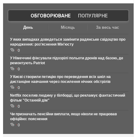
ОБГОВОРЮВАНЕ
|
ПОПУЛЯРНЕ
День
Місяць
За весь час
У яких випадках доведеться замінити радянське свідоцтво про
народження: роз'яснення Мін'юсту
0
У Німеччині фіксували підозрілі польоти дронів над базою, де
ремонтують Patriot
0
У Києві створили петицію про переведення всіх шкіл на
дистанціне навчання через посилення нічних обстрілів
0
Netflix поселив людину у білборді, що рекламує фантастичний
фільм "Останній дім"
0
Чи призначать пенсійни виплати, якщо ніколи не працював
офіційно: пояснення
0