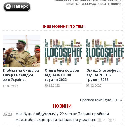
ним в соцмережах через ці кнопки
ІНШІ НОВИНИ ПО ТЕМІ
Глобальна битва за
Огляд блогосфери
Огляд блогосфери
Нігер і наслідки
від UAINFO. 30
від UAINFO. 5
для України:
грудня 2022
грудня 2022
експерт пояснив,
30.12.2022
05.12.2022
10.08.2023
чому Кремлю
вигідна війна в
Африці
Правила коментування ! »
НОВИНИ
«Не будь байдужим»: у 22 містах Польщі пройшли
06:28
масштабні акції проти нападів на українців
22
0