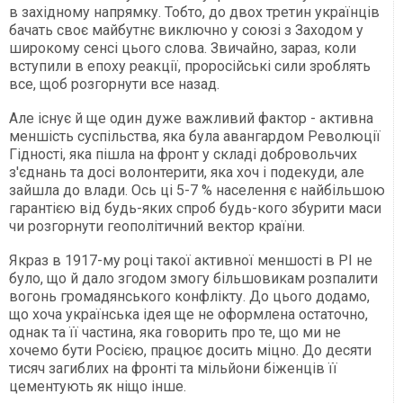
в західному напрямку. Тобто, до двох третин українців
бачать своє майбутнє виключно у союзі з Заходом у
широкому сенсі цього слова. Звичайно, зараз, коли
вступили в епоху реакції, проросійські сили зроблять
все, щоб розгорнути все назад.
Але існує й ще один дуже важливий фактор - активна
меншість суспільства, яка була авангардом Революції
Гідності, яка пішла на фронт у складі добровольчих
з'єднань та досі волонтерити, яка хоч і подекуди, але
зайшла до влади. Ось ці 5-7 % населення є найбільшою
гарантією від будь-яких спроб будь-кого збурити маси
чи розгорнути геополітичний вектор країни.
Якраз в 1917-му році такої активної меншості в РІ не
було, що й дало згодом змогу більшовикам розпалити
вогонь громадянського конфлікту. До цього додамо,
що хоча українська ідея ще не оформлена остаточно,
однак та її частина, яка говорить про те, що ми не
хочемо бути Росією, працює досить міцно. До десяти
тисяч загиблих на фронті та мільйони біженців її
цементують як ніщо інше.