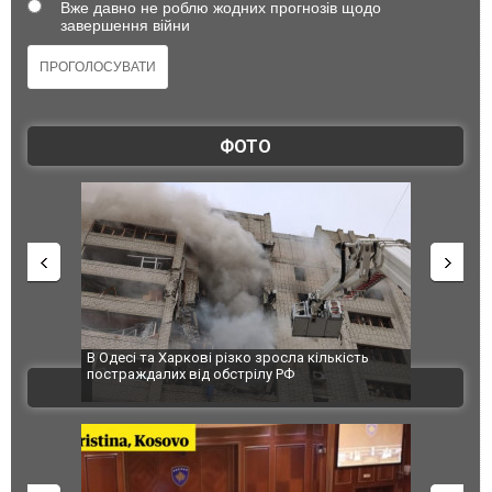
Вже давно не роблю жодних прогнозів щодо
завершення війни
ФОТО
 завод
В Одесі та Харкові різко зросла кількість
Ворог завд
 100%
постраждалих від обстрілу РФ
двоє пора
ВІДЕО
після атак