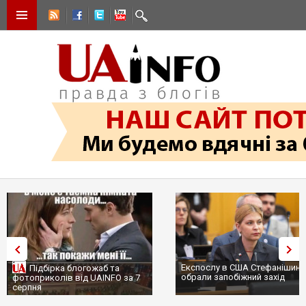
Експослу в США Стефанішиній
Трамп не передасть Україні
обрали запобіжний захід
сотні ракет до Patriot, бо у С
...