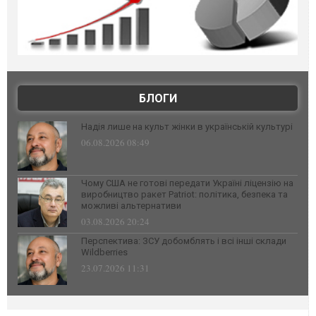
БЛОГИ
Надія лише на культ жінки в українській культурі
06.08.2026 08:49
Чому США не готові передати Україні ліцензію на
виробництво ракет Patriot: політика, безпека та
можливі альтернативи
03.08.2026 20:24
Перспектива: ЗСУ добомблять і всі інші склади
Wildberries
23.07.2026 11:31