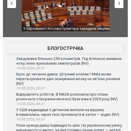
ькість
У парламенті Косово прем'єра закидали яйцями
Приїхав за
до українс
зіркового 
БЛОГОСТРІЧКА
Завдовжки близько 250 кілометрів. Під Аляскою виявили
чітку лінію прихованих землетрусів (NV)
10.08.2026, 05:31
Крок до читання думок. Штучний інтелект Meta може
перетворювати дані сканування мозку на зв’язні речення
(NV)
10.08.2026, 05:01
Відправлять роботів. В NASA розповіли про плани
розпочати створення місячної бази вже в 2029 році (NV)
10.08.2026, 04:31
У США ведмедиця з дитинчам вилізли на машину
й намагались через люк проникнути в салон — відео (NV)
10.08.2026, 04:01
Поки орендодавці підвищують ціни. На українському ринку
нерухомості є житло, на яке стрімко падає попит — деталі