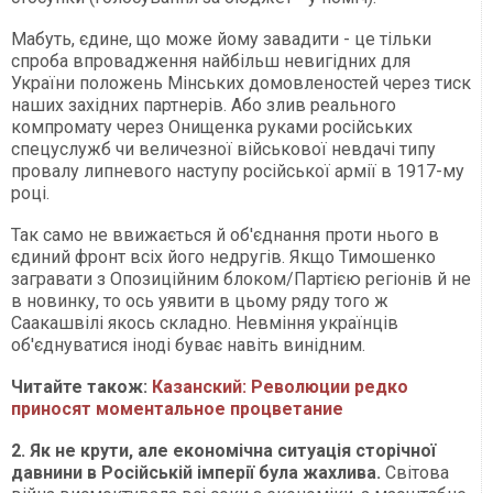
Мабуть, єдине, що може йому завадити - це тільки
спроба впровадження найбільш невигідних для
України положень Мінських домовленостей через тиск
наших західних партнерів. Або злив реального
компромату через Онищенка руками російських
спецуслужб чи величезної військової невдачі типу
провалу липневого наступу російської армії в 1917-му
році.
Так само не ввижається й об'єднання проти нього в
єдиний фронт всіх його недругів. Якщо Тимошенко
загравати з Опозиційним блоком/Партією регіонів й не
в новинку, то ось уявити в цьому ряду того ж
Саакашвілі якось складно. Невміння українців
об'єднуватися іноді буває навіть винідним.
Читайте також:
Казанский: Революции редко
приносят моментальное процветание
2. Як не крути, але економічна ситуація сторічної
давнини в Російській імперії була жахлива.
Світова