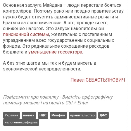
Основная заслуга Майдана – люди перестали бояться
контролёров. Поэтому рано или поздно правительству
нужно будет отпустить административные рычаги и
браться за экономические. А это, прежде всего,
снижение налогов. Это запуск накопительной
пенсионной системы
, желательно с постепенным
упразднением всех государственных социальных
фондов. Это радикальное сокращение расходов
бюджета и
уменьшение госсектора
.
А без этих шагов мы так и будем висеть в
экономической неопределенности.
Павел СЕБАСТЬЯНОВИЧ
Повідомити про помилку - Виділіть орфографічну
помилку мишею і натисніть Ctrl + Enter
Украина
налоги
НДС
Минфин
правительство
ДФС
налоговая реформа