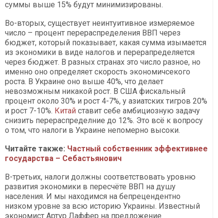
суммы выше 15% будут минимизированы.
Во-вторых, существует неинтуитивное измеряемое
число – процент перераспределения ВВП через
бюджет, который показывает, какая сумма изымается
из экономики в виде налогов и перерапределяется
через бюджет. В разных странах это число разное, но
именно оно определяет скорость экономичсекого
роста. В Украине оно выше 40%, что делает
невозможным никакой рост. В США фискальный
процент около 30% и рост 4-7%, у азиатских тигров 20%
и рост 7-10%.
Китай
ставит себе амбициозную задачу
снизить перераспределние до 12%. Это всё к вопросу
о том, что налоги в Украине непомерно высоки.
Читайте также:
Частный собственник эффективнее
государства – Себастьянович
В-третьих, налоги должны соответствовать уровню
развития экономики в пересчёте ВВП на душу
населения. И мы находимся на бепрецендентно
низком уровне за всю историю Украины. Известный
экономист Артур Лаффер на предложение