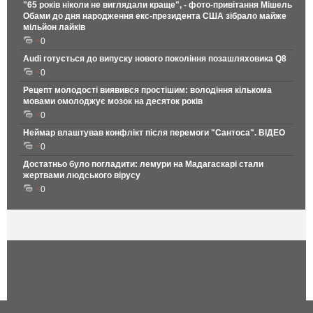
"65 років ніколи не виглядали краще", - фото-привітання Мішель
Обами до дня народження екс-президента США зібрало майже
мільйон лайків
0
Audi готується до випуску нового покоління позашляховика Q8
0
Рецепт молодості виявився простішим: володіння кількома
мовами омолоджує мозок на десяток років
0
Неймар влаштував конфлікт після перемоги "Сантоса". ВІДЕО
0
Достатньо було погладити: лемури на Мадагаскарі стали
жертвами людського вірусу
0