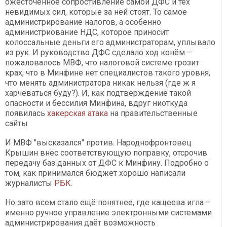
ожесточенное сопростивление самой ДФС и тех
невидимых сил, которые за ней стоят. То самое
администрирование налогов, а особенно
администриование НДС, которое приносит
колоссальные деньги его администраторам, уплывало
из рук. И руководство ДФС сделало ход конём –
пожаловалось МВФ, что налоговой системе грозит
крах, что в Минфине нет специалистов такого уровня,
что менять администратора никак нельзя (где ж я
харчеваться буду?). И, как подтверждение такой
опасности и бессилия Минфина, вдруг ниоткуда
появилась
хакерская атака
на правительственные
сайты
И МВФ "высказался" против. Народнофронтовец
Крышин внёс соответствующую поправку, отсрочив
передачу баз данных от ДФС к Минфину. Подробно о
том, как принимался бюджет хорошо написали
журналисты
РБК
.
Но зато всем стало ещё понятнее, где кащеева игла –
именно ручное управление электронными системами
администрирования даёт возможность