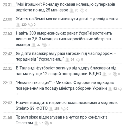
"Мої іграшки": Роналду показав колекцію суперкарів
23:31
вартістю понад 25 млн євро
70
0
Життя на Землі могло виникнути двічі, – дослідження
23:00
120
0
Навіть 300 американських ракет Україні вистачить
22:53
лише на 2,5-3 місяці активних російських обстрілів -
експерт
37
0
Як діяти пасажирам у разі загрози під час подорожі -
22:42
поради від "Укрзалізниці"
54
0
В Таїланді футболіст загинув від удару блискавки під
22:31
час матчу: ще 12 людей постраждали. ВІДЕО
62
0
"Немає чіткого „ні“", - Михайло Федоров не відкидає
22:13
повернення на посаду міністра оборони України
52
0
Huawei виходить на ринок позашляховиків з моделлю
22:02
Stelato G9. ФОТО
158
0
Трамп різко відреагував на чутки про конфлікт з
21:58
Гегсетом
57
0