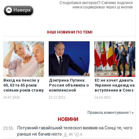
Сподобався матеріал? Сміливо поділися
ним в соцмережах через ці кнопки
ІНШІ НОВИНИ ПО ТЕМІ
Вихід на пенсію у
Доктрина Путина:
ЕС не хочет давать
60, 63 та 65 років:
Россия объявила о
Украине надежд на
скільки років стажу
комплексной
вступление в Союз
знадобиться
реформе армии
— Neue Zürcher
19.07.2026
23.12.2021
14.10.2021
українцям у 2026–
для войны против
Zeitung
2027 роках
Украины – Бутусов
Правила коментування ! »
НОВИНИ
Потужний гавайський телескоп виявив на Сонці те, чого
23:55
раніше не бачив ніхто
84
0