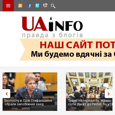
Трамп не передасть Україні
Вибух у ресторані в Москві:
сотні ракет до Patriot, бо у США
ціллю був головком ВКС Росії
...
пр...