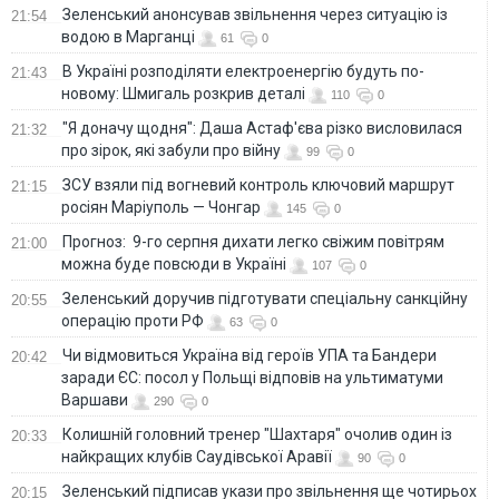
Зеленський анонсував звільнення через ситуацію із
21:54
водою в Марганці
61
0
В Україні розподіляти електроенергію будуть по-
21:43
новому: Шмигаль розкрив деталі
110
0
"Я доначу щодня": Даша Астаф'єва різко висловилася
21:32
про зірок, які забули про війну
99
0
ЗСУ взяли під вогневий контроль ключовий маршрут
21:15
росіян Маріуполь — Чонгар
145
0
Прогноз: 9-го серпня дихати легко свіжим повітрям
21:00
можна буде повсюди в Україні
107
0
Зеленський доручив підготувати спеціальну санкційну
20:55
операцію проти РФ
63
0
Чи відмовиться Україна від героїв УПА та Бандери
20:42
заради ЄС: посол у Польщі відповів на ультиматуми
Варшави
290
0
Колишній головний тренер "Шахтаря" очолив один із
20:33
найкращих клубів Саудівської Аравії
90
0
Зеленський підписав укази про звільнення ще чотирьох
20:15