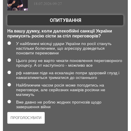
18.07.2026 09:27
ОПИТУВАННЯ
На вашу думку, коли далекобійні санкції України
примусять росію сісти за стіл переговорів?
У найближчі місяці удари України по росії стануть
настільки болючими, що агресору доведеться
поновити перемовини
Цього року не варто чекати поновлення переговорного
процесу. А от наступного - можливо все
рф навпаки піде на ескалацію попри здоровий глузд і
намагатиметься триматися до останнього
Найближчим часом росія може погодитись на
переговори, але серйозних намірів росіяни не
матимуть
Вже давно не роблю жодних прогнозів щодо
завершення війни