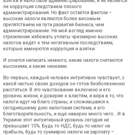
взятки и налоговое администрирование, и не является
ли коррупция следствием плохого
администрирования. Но факт остаётся фактом –
высокие налоги являются более весомым
препятствием на пути развития бизнеса, чем
администрирование. На мой взгляд именно
стремление избежать уплаты чрезмерно высоких
налогов ведёт к тем негативным последствиям,
которые именуются коррупция и взятки.
И хочется написать немного, какие налоги считаются
высокими, а какие низкими.
Во-первых, каждый человек интуитивно чувствует, с
какой частью своих доходов он готов безболезненно
расстаться. В это чувствование включено и его
уровень жизни, и доверие к властям, и вера в то, что
налоги идут на благо страны, и сложившаяся к
сегодняшнему дню налоговая система, и его
благотворительность, и ещё наверно много чего... И в
Украине этот интуитивный уровень сегодня не
превышает 15%. Будь то НДС, будь то налог на
прибыль, будь то суммарно налоги на зарплату –