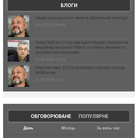
БЛОГИ
Надія лише на культ жінки в українській культурі
06.08.2026 08:49
Чому США не готові передати Україні ліцензію на
виробництво ракет Patriot: політика, безпека та
можливі альтернативи
03.08.2026 20:24
Перспектива: ЗСУ добомблять і всі інші склади
Wildberries
23.07.2026 11:31
ОБГОВОРЮВАНЕ
|
ПОПУЛЯРНЕ
День
Місяць
За весь час