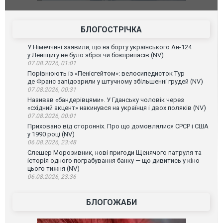
губернатор регіону заявив про наймасштабнішу
"Сантоса".
атаку. ВІДЕО
БЛОГОСТРІЧКА
У Німеччині заявили, що на борту українського Ан-124
у Лейпцигу не було зброї чи боєприпасів (NV)
07.08.2026, 01:01
Порівнюють із «Пенісгейтом»: велосипедисток Тур
де Франс запідозрили у штучному збільшенні грудей (NV)
07.08.2026, 00:31
Називав «бандерівцями». У Гданську чоловік через
«східний акцент» накинувся на українця і двох поляків (NV)
07.08.2026, 00:01
Приховано від сторонніх. Про що домовлялися СРСР і США
у 1990 році (NV)
06.08.2026, 23:48
Слешер Морозивник, нові пригоди Щенячого патруля та
історія одного пограбування банку — що дивитись у кіно
цього тижня (NV)
06.08.2026, 23:36
БЛОГОЖАБИ