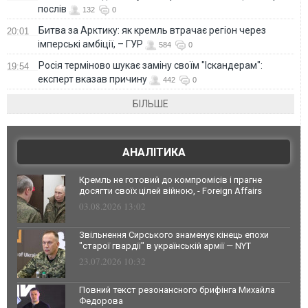
послів
132
0
Битва за Арктику: як кремль втрачає регіон через
20:01
імперські амбіції, – ГУР
584
0
Росія терміново шукає заміну своїм "Іскандерам":
19:54
експерт вказав причину
442
0
БІЛЬШЕ
АНАЛІТИКА
Кремль не готовий до компромісів і прагне
досягти своїх цілей війною, - Foreign Affairs
03.08.2026 13:02
Звільнення Сирського знаменує кінець епохи
"старої гвардії" в українській армії — NYT
23.07.2026 10:32
Повний текст резонансного брифінга Михайла
Федорова