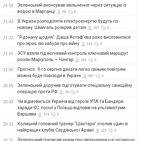
Зеленський анонсував звільнення через ситуацію із
21:54
водою в Марганці
86
0
В Україні розподіляти електроенергію будуть по-
21:43
новому: Шмигаль розкрив деталі
207
0
"Я доначу щодня": Даша Астаф'єва різко висловилася
21:32
про зірок, які забули про війну
133
0
ЗСУ взяли під вогневий контроль ключовий маршрут
21:15
росіян Маріуполь — Чонгар
181
0
Прогноз: 9-го серпня дихати легко свіжим повітрям
21:00
можна буде повсюди в Україні
997
0
Зеленський доручив підготувати спеціальну санкційну
20:55
операцію проти РФ
78
0
Чи відмовиться Україна від героїв УПА та Бандери
20:42
заради ЄС: посол у Польщі відповів на ультиматуми
Варшави
374
0
Колишній головний тренер "Шахтаря" очолив один із
20:33
найкращих клубів Саудівської Аравії
115
0
Зеленський підписав укази про звільнення ще чотирьох
20:15