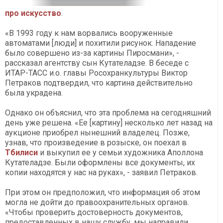
про искусство
.
«В 1993 году к нам ворвались вооруженные
автоматами [люди] и похитили рисунок. Нападение
было совершено из-за картины Пиросмани», -
рассказал агентству сын Кутателадзе. В беседе с
ИТАР-ТАСС и.о. главы Росохранкультуры Виктор
Петраков подтвердил, что картина действительно
была украдена.
Однако он объяснил, что эта проблема на сегодняшний
день уже решена. «Ее [картину] несколько лет назад на
аукционе приобрел нынешний владелец. Позже,
узнав, что произведение в розыске, он поехал в
Тбилиси
и выкупил ее у семьи художника Аполлона
Кутателадзе. Были оформлены все документы, их
копии находятся у нас на руках», - заявил Петраков.
При этом он предположил, что информация об этом
могла не дойти до правоохранительных органов.
«Чтобы проверить достоверность документов,
предоставленных в нашу службу, мы направили