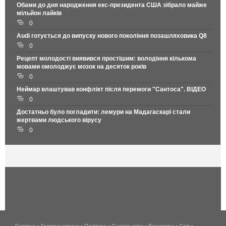
Обами до дня народження екс-президента США зібрало майже
мільйон лайків
0
Audi готується до випуску нового покоління позашляховика Q8
0
Рецепт молодості виявився простішим: володіння кількома
мовами омолоджує мозок на десяток років
0
Неймар влаштував конфлікт після перемоги "Сантоса". ВІДЕО
0
Достатньо було погладити: лемури на Мадагаскарі стали
жертвами людського вірусу
0