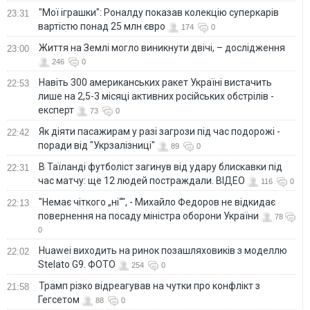
"Мої іграшки": Роналду показав колекцію суперкарів
23:31
вартістю понад 25 млн євро
174
0
Життя на Землі могло виникнути двічі, – дослідження
23:00
246
0
Навіть 300 американських ракет Україні вистачить
22:53
лише на 2,5-3 місяці активних російських обстрілів -
експерт
73
0
Як діяти пасажирам у разі загрози під час подорожі -
22:42
поради від "Укрзалізниці"
89
0
В Таїланді футболіст загинув від удару блискавки під
22:31
час матчу: ще 12 людей постраждали. ВІДЕО
116
0
"Немає чіткого „ні“", - Михайло Федоров не відкидає
22:13
повернення на посаду міністра оборони України
78
0
Huawei виходить на ринок позашляховиків з моделлю
22:02
Stelato G9. ФОТО
254
0
Трамп різко відреагував на чутки про конфлікт з
21:58
Гегсетом
88
0