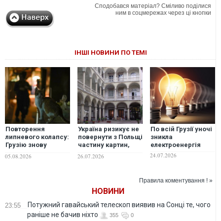
Сподобався матеріал? Сміливо поділися
ним в соцмережах через ці кнопки
ІНШІ НОВИНИ ПО ТЕМІ
Повторення
Україна ризикує не
По всій Грузії уночі
липневого колапсу:
повернути з Польщі
зникла
Грузію знову
частину картин,
електроенергія
накрив тотальний
вивезених під час
24.07.2026
05.08.2026
26.07.2026
блекаут, причини
війни, -
розслідують
Rzeczpospolita
Правила коментування ! »
НОВИНИ
Потужний гавайський телескоп виявив на Сонці те, чого
23:55
раніше не бачив ніхто
355
0