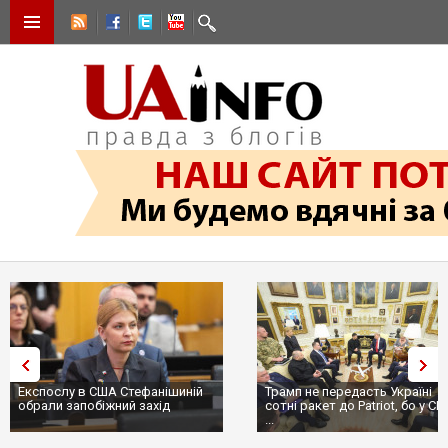
Експослу в США Стефанішиній
Трамп не передасть Україні
обрали запобіжний захід
сотні ракет до Patriot, бо у С
...