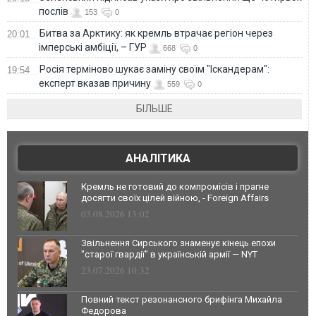
послів
153
0
Битва за Арктику: як кремль втрачає регіон через
20:01
імперські амбіції, – ГУР
668
0
Росія терміново шукає заміну своїм "Іскандерам":
19:54
експерт вказав причину
559
0
БІЛЬШЕ
АНАЛІТИКА
Кремль не готовий до компромісів і прагне
досягти своїх цілей війною, - Foreign Affairs
03.08.2026 13:02
Звільнення Сирського знаменує кінець епохи
"старої гвардії" в українській армії — NYT
23.07.2026 10:32
Повний текст резонансного брифінга Михайла
Федорова