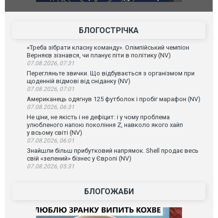
губернатор регіону заявив про наймасштабнішу
"Сантоса".
атаку. ВІДЕО
БЛОГОСТРІЧКА
«Треба зібрати класну команду». Олімпійський чемпіон
Верняєв зізнався, чи планує піти в політику (NV)
07.08.2026, 07:31
Перегляньте звички. Що відбувається з організмом при
щоденній відмові від сніданку (NV)
07.08.2026, 07:01
Американець одягнув 125 футболок і пробіг марафон (NV)
07.08.2026, 06:31
Не ціни, не якість і не дефіцит: і у чому проблема
улюбленого напою покоління Z, навколо якого хайп
у всьому світі (NV)
07.08.2026, 06:01
Знайшли більш прибутковий напрямок. Shell продає весь
свій «зелений» бізнес у Європі (NV)
07.08.2026, 05:31
БЛОГОЖАБИ