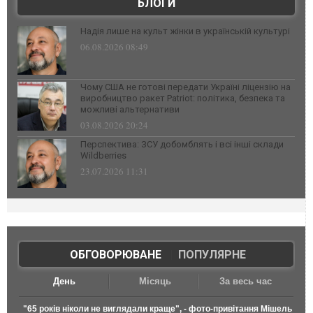
БЛОГИ
Надія лише на культ жінки в українській культурі
06.08.2026 08:49
Чому США не готові передати Україні ліцензію на
виробництво ракет Patriot: політика, безпека та
можливі альтернативи
03.08.2026 20:24
Перспектива: ЗСУ добомблять і всі інші склади
Wildberries
23.07.2026 11:31
ОБГОВОРЮВАНЕ
|
ПОПУЛЯРНЕ
День
Місяць
За весь час
"65 років ніколи не виглядали краще", - фото-привітання Мішель