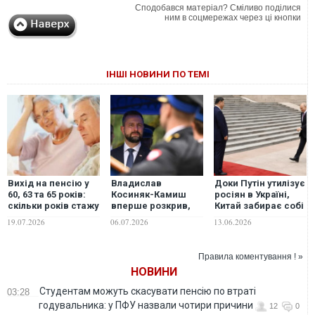
Сподобався матеріал? Сміливо поділися
ним в соцмережах через ці кнопки
ІНШІ НОВИНИ ПО ТЕМІ
Вихід на пенсію у
Владислав
Доки Путін утилізує
60, 63 та 65 років:
Косиняк-Камиш
росіян в Україні,
скільки років стажу
вперше розкрив,
Китай забирає собі
знадобиться
скільки Польща
Далекий Схід без
19.07.2026
06.07.2026
13.06.2026
українцям у 2026–
витратила на
бою, - The Hill
2027 роках
військову
допомогу Україні
Правила коментування ! »
НОВИНИ
Студентам можуть скасувати пенсію по втраті
03:28
годувальника: у ПФУ назвали чотири причини
12
0