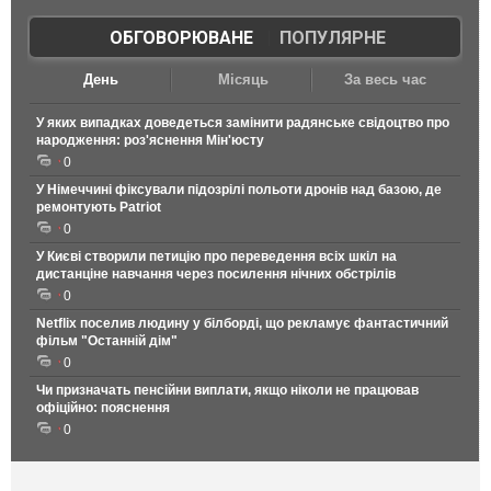
ОБГОВОРЮВАНЕ
|
ПОПУЛЯРНЕ
День
Місяць
За весь час
У яких випадках доведеться замінити радянське свідоцтво про
народження: роз'яснення Мін'юсту
0
У Німеччині фіксували підозрілі польоти дронів над базою, де
ремонтують Patriot
0
У Києві створили петицію про переведення всіх шкіл на
дистанціне навчання через посилення нічних обстрілів
0
Netflix поселив людину у білборді, що рекламує фантастичний
фільм "Останній дім"
0
Чи призначать пенсійни виплати, якщо ніколи не працював
офіційно: пояснення
0