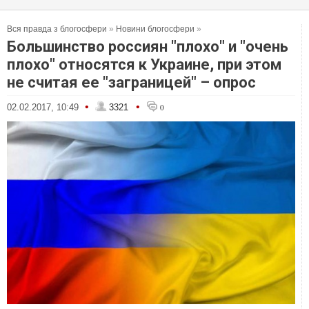
Вся правда з блогосфери
»
Новини блогосфери
»
Большинство россиян "плохо" и "очень
плохо" относятся к Украине, при этом
не считая ее "заграницей" – опрос
•
•
02.02.2017, 10:49
3321
0