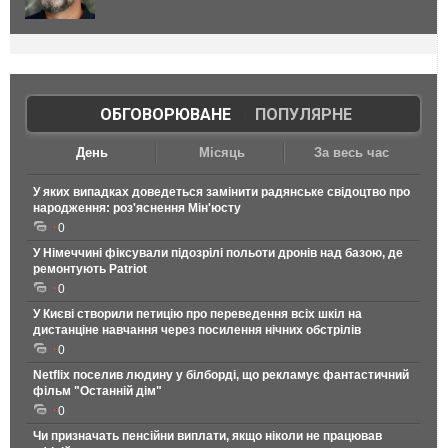
ОБГОВОРЮВАНЕ
|
ПОПУЛЯРНЕ
День
Місяць
За весь час
У яких випадках доведеться замінити радянське свідоцтво про
народження: роз'яснення Мін'юсту
0
У Німеччині фіксували підозрілі польоти дронів над базою, де
ремонтують Patriot
0
У Києві створили петицію про переведення всіх шкіл на
дистанціне навчання через посилення нічних обстрілів
0
Netflix поселив людину у білборді, що рекламує фантастичний
фільм "Останній дім"
0
Чи призначать пенсійни виплати, якщо ніколи не працював