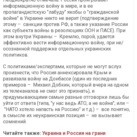
информационную войну в мире, и в ее
пропагандистскую "лабуду" якобы о "гражданской
войне" в Украине никто не верит (подтверждение
этому – санкции против РФ, а также указание России
как субъекта войны в резолюциях ООН и ПАСЕ). При
этом внутри Украины – Кремлю, порой, удается
эффективно вести информационную войну, при не/
осознанной поддержке отдельных украинских
политиков.
С политиками/экспертами, которые не могут вслух
произнести, что Россия аннексировала Крым и
развязала войну на Донбассе (один из последних
примеров – Михаил Добкин, который вчера на одном
из телеканалов не смог это признать), и
придумывающими самые разные отговорки лишь бы
уйти от ответа (типа, "у нас ведь АТО, а не война"; или –
"НАТО хотело напасть на Россию" и т.д.) – все понятно,
в смысле их неукраинская позиция – не вызывает
сомнений.
Читайте также:
Украина и Россия на грани