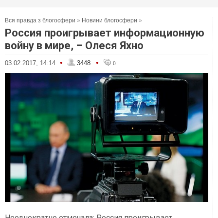
Вся правда з блогосфери
»
Новини блогосфери
»
Россия проигрывает информационную
войну в мире, – Олеся Яхно
•
•
03.02.2017, 14:14
3448
0
Неоднократно отмечала: Россия проигрывает