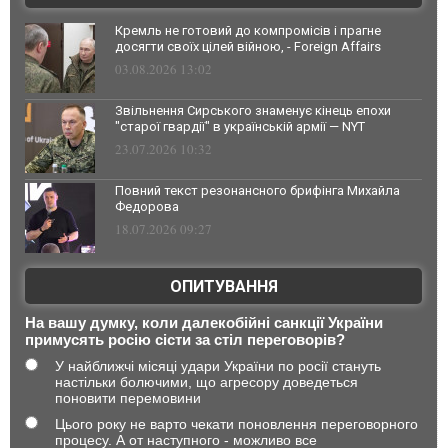
Кремль не готовий до компромісів і прагне
досягти своїх цілей війною, - Foreign Affairs
03.08.2026 13:02
Звільнення Сирського знаменує кінець епохи
"старої гвардії" в українській армії — NYT
23.07.2026 10:32
Повний текст резонансного брифінга Михайла
Федорова
18.07.2026 09:27
ОПИТУВАННЯ
На вашу думку, коли далекобійні санкції України
примусять росію сісти за стіл переговорів?
У найближчі місяці удари України по росії стануть
настільки болючими, що агресору доведеться
поновити перемовини
Цього року не варто чекати поновлення переговорного
процесу. А от наступного - можливо все