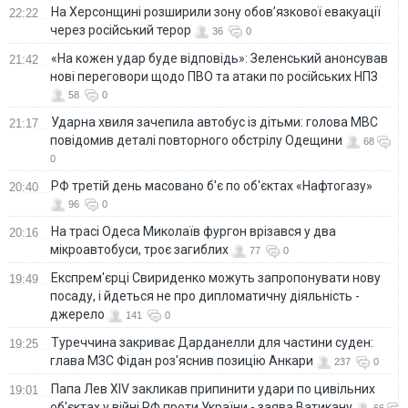
На Херсонщині розширили зону обов’язкової евакуації
22:22
через російський терор
36
0
«На кожен удар буде відповідь»: Зеленський анонсував
21:42
нові переговори щодо ПВО та атаки по російських НПЗ
58
0
Ударна хвиля зачепила автобус із дітьми: голова МВС
21:17
повідомив деталі повторного обстрілу Одещини
68
0
РФ третій день масовано б'є по об'єктах «Нафтогазу»
20:40
96
0
На трасі Одеса Миколаїв фургон врізався у два
20:16
мікроавтобуси, троє загиблих
77
0
Експрем'єрці Свириденко можуть запропонувати нову
19:49
посаду, і йдеться не про дипломатичну діяльність -
джерело
141
0
Туреччина закриває Дарданелли для частини суден:
19:25
глава МЗС Фідан роз'яснив позицію Анкари
237
0
Папа Лев XIV закликав припинити удари по цивільних
19:01
об'єктах у війні РФ проти України - заява Ватикану
66