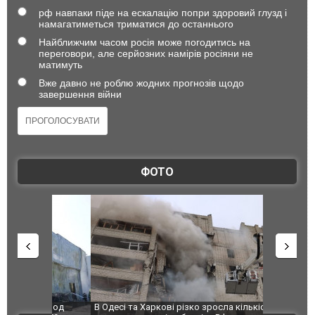
рф навпаки піде на ескалацію попри здоровий глузд і
намагатиметься триматися до останнього
Найближчим часом росія може погодитись на
переговори, але серйозних намірів росіяни не
матимуть
Вже давно не роблю жодних прогнозів щодо
завершення війни
ФОТО
 завод
В Одесі та Харкові різко зросла кількість
Ворог завд