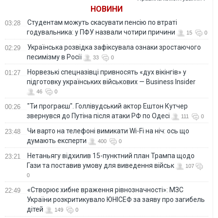
НОВИНИ
Студентам можуть скасувати пенсію по втраті
03:28
годувальника: у ПФУ назвали чотири причини
15
0
Українська розвідка зафіксувала ознаки зростаючого
02:29
песимізму в Росії
33
0
Норвезькі спецназівці привносять «дух вікінгів» у
01:27
підготовку українських військових — Business Insider
46
0
"Ти програєш". Голлівудський актор Ештон Кутчер
00:26
звернувся до Путіна після атаки РФ по Одесі
111
0
Чи варто на телефонi вимикати Wi-Fi на ніч: ось що
23:48
думають експерти
400
0
Нетаньягу відхилив 15-пунктний план Трампа щодо
23:21
Гази та поставив умову для виведення військ
107
0
«Створює хибне враження рівнозначності»: МЗС
22:49
України розкритикувало ЮНІСЕФ за заяву про загибель
дітей
149
0