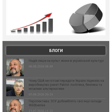
БЛОГИ
Надія лише на культ жінки в українській культурі
06.08.2026 08:49
Чому США не готові передати Україні ліцензію на
виробництво ракет Patriot: політика, безпека та
можливі альтернативи
03.08.2026 20:24
Перспектива: ЗСУ добомблять і всі інші склади
Wildberries
23.07.2026 11:31