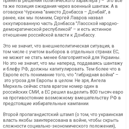
приняты решения политического характера") – это все
та же позиция ожидания через военный шантаж. А в
оговорке Чуркина "вместо Донбасса – Донбай", а
ранее, как мы помним, Сергей Лавров назвал
оккупированную часть Донбасса "Лаосской народно-
демократической республикой" – и есть истинное
отношение российской власти к Донбассу.
Это не значит, что внешнеполитическая ситуация, в
том числе с учетом выборов в отдельных странах ЕС,
не может не стать менее благоприятной для Украины.
Но это не значит, что мы наперед, поддаваясь шантажу
и блефу РФ, должны капитулировать. Тем более что в
Европе есть понимание того, что "гибридная война" –
это угроза для Европы в целом. Не зря, Ангела
Меркель сейчас стала врагом номер один в
российских СМИ, а ЕС решил выделить 800 тысяч евро
на противостояние возможному вмешательству РФ в
предстоящие избирательные кампании.
Второй пропагандистский штамп (о том, что украинская
власть якобы заинтересована в войне, чтобы скрыть
сложности социально-экономического положения),