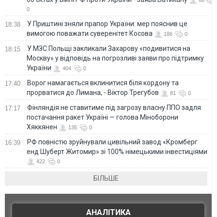
0
У Приштині зняли прапор України: мер пояснив це
18:38
вимогою поважати суверенітет Косова
186
0
У МЗС Польщі закликали Захарову «подивитися на
18:15
Москву» у відповідь на погрозливі заяви про підтримку
України
404
0
Ворог намагається вклинитися біля кордону та
17:40
прорватися до Лимана, - Віктор Трегубов
81
0
Фінляндія не ставитиме під загрозу власну ППО задля
17:17
постачання ракет Україні — голова Міноборони
Хяккянен
135
0
РФ повністю зруйнували цивільний завод «Кромберг
16:39
енд Шуберт Житомир» зі 100% німецькими інвестиціями
422
0
БІЛЬШЕ
АНАЛІТИКА