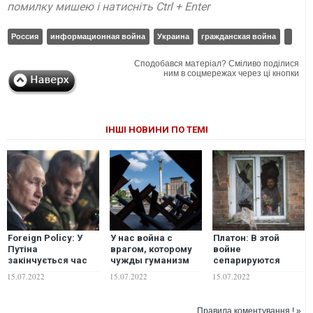
помилку мишею і натисніть Ctrl + Enter
Россия
информационная война
Украина
гражданская война
Сподобався матеріал? Сміливо поділися
ним в соцмережах через ці кнопки
ІНШІ НОВИНИ ПО ТЕМІ
Foreign Policy: У
У нас война с
Платон: В этой
Путіна
врагом, которому
войне
закінчується час
чужды гуманизм
сепарируются
для війни з
или человечность:
люди от козлищ,
15.07.2022
15.07.2022
15.07.2022
Україною
к чему Киеву нужно
причем и те, и
готовиться уже
другие делают это
сейчас
сами, публично
Правила коментування ! »