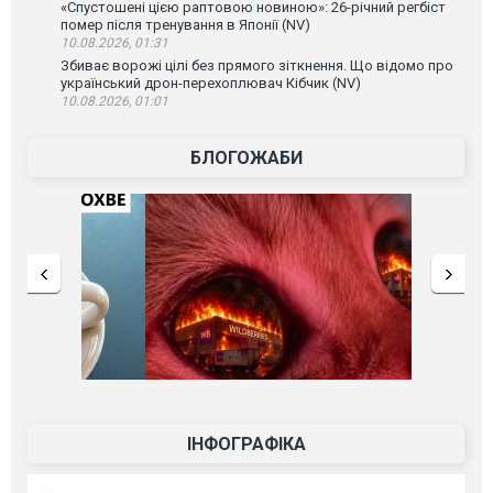
«Спустошені цією раптовою новиною»: 26-річний регбіст
помер після тренування в Японії (NV)
10.08.2026, 01:31
Збиває ворожі цілі без прямого зіткнення. Що відомо про
український дрон-перехоплювач Кібчик (NV)
10.08.2026, 01:01
БЛОГОЖАБИ
ІНФОГРАФІКА