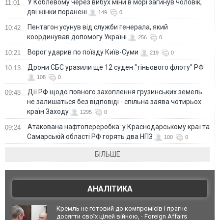
У Коблевому через вибух міни в морі загинув чоловік,
11:01
дві жінки поранені
149
0
Пентагон усунув від служби генерала, який
10:42
координував допомогу Україні
256
0
Ворог ударив по поїзду Київ-Суми
10:21
219
0
Дрони СБС уразили ще 12 суден "тіньового флоту" РФ
10:13
108
0
Дії РФ щодо повного захоплення грузинських земель
09:48
не залишаться без відповіді - спільна заява чотирьох
країн Заходу
1295
0
Атакована нафтопереробка: у Краснодарському краї та
09:24
Самарській області РФ горять два НПЗ
100
0
БІЛЬШЕ
АНАЛІТИКА
Кремль не готовий до компромісів і прагне
досягти своїх цілей війною, - Foreign Affairs