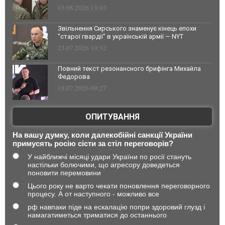
03.08.2026 13:02
Звільнення Сирського знаменує кінець епохи
"старої гвардії" в українській армії — NYT
23.07.2026 10:32
Повний текст резонансного брифінга Михайла
Федорова
18.07.2026 09:27
ОПИТУВАННЯ
На вашу думку, коли далекобійні санкції України
примусять росію сісти за стіл переговорів?
У найближчі місяці удари України по росії стануть
настільки болючими, що агресору доведеться
поновити перемовини
Цього року не варто чекати поновлення переговорного
процесу. А от наступного - можливо все
рф навпаки піде на ескалацію попри здоровий глузд і
намагатиметься триматися до останнього