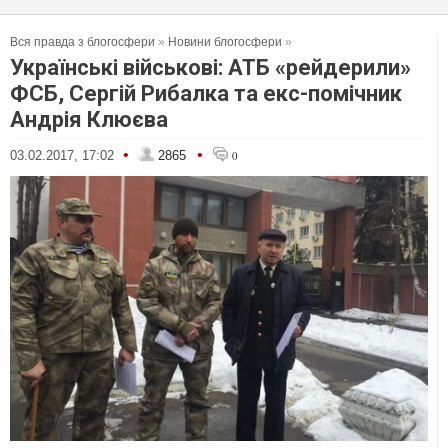
Вся правда з блогосфери
»
Новини блогосфери
»
Українські військові: АТБ «рейдерили»
ФСБ, Сергій Рибалка та екс-помічник
Андрія Клюєва
•
•
03.02.2017, 17:02
2865
0