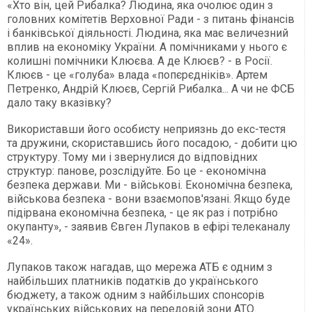
«Хто він, цей Рибалка? Людина, яка очолює один з
головних комітетів Верховної Ради - з питань фінансів
і банківської діяльності. Людина, яка має величезний
вплив на економіку України. А помічниками у нього є
колишні помічники Клюєва. А де Клюєв? - в Росії.
Клюєв - це «голуба» влада «попєрєдніків». Артем
Петренко, Андрій Клюєв, Сергій Рибалка... А чи не ФСБ
дало таку вказівку?
Використавши його особисту неприязнь до екс-тестя
та дружини, скориставшись його посадою, - добити цю
структуру. Тому ми і звернулися до відповідних
структур: панове, розслідуйте. Бо це - економічна
безпека держави. Ми - військові. Економічна безпека,
військова безпека - вони взаємопов'язані. Якщо буде
підірвана економічна безпека, - це як раз і потрібно
окупанту», - заявив Євген Лупаков в ефірі телеканалу
«24».
Лупаков також нагадав, що мережа АТБ є одним з
найбільших платників податків до українського
бюджету, а також одним з найбільших спонсорів
українських військових на передовій зони АТО.