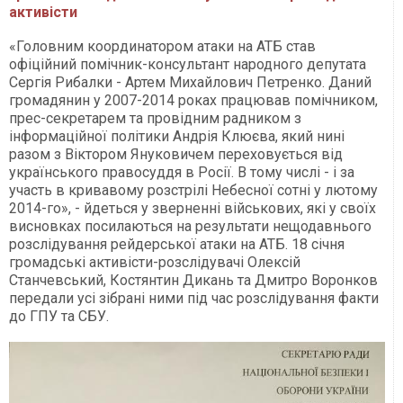
активісти
«Головним координатором атаки на АТБ став
офіційний помічник-консультант народного депутата
Сергія Рибалки - Артем Михайлович Петренко. Даний
громадянин у 2007-2014 роках працював помічником,
прес-секретарем та провідним радником з
інформаційної політики Андрія Клюєва, який нині
разом з Віктором Януковичем переховується від
українського правосуддя в Росії. В тому числі - і за
участь в кривавому розстрілі Небесної сотні у лютому
2014-го», - йдеться у зверненні військових, які у своїх
висновках посилаються на результати нещодавнього
розслідування рейдерської атаки на АТБ. 18 січня
громадські активісти-розслідувачі Олексій
Станчевський, Костянтин Дикань та Дмитро Воронков
передали усі зібрані ними під час розслідування факти
до ГПУ та СБУ.