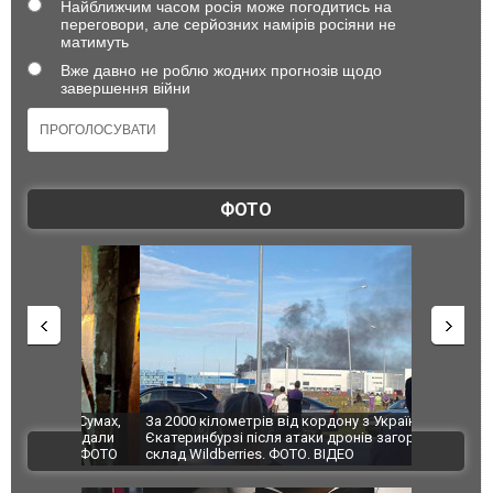
Найближчим часом росія може погодитись на
переговори, але серйозних намірів росіяни не
матимуть
Вже давно не роблю жодних прогнозів щодо
завершення війни
ФОТО
по Сумах,
За 2000 кілометрів від кордону з Україною: в
"Мої іграш
траждали
Єкатеринбурзі після атаки дронів загорівся
суперкарів
ВІДЕО
ині. ФОТО
склад Wildberries. ФОТО. ВІДЕО