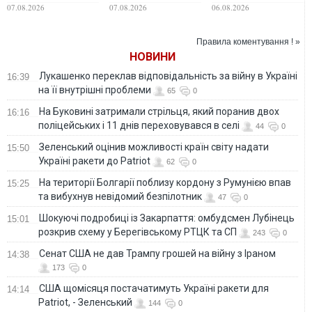
виходить з-під
прокоментував
НПЗ та кораблів
07.08.2026
07.08.2026
06.08.2026
контролю, -
удар по кораблях
берегової охорони
Bloomberg
ФСБ у Керчі
фсб у Керчі
Правила коментування ! »
НОВИНИ
Лукашенко переклав відповідальність за війну в Україні
16:39
на її внутрішні проблеми
65
0
На Буковині затримали стрільця, який поранив двох
16:16
поліцейських і 11 днів переховувався в селі
44
0
Зеленський оцінив можливості країн світу надати
15:50
Україні ракети до Patriot
62
0
На території Болгарії поблизу кордону з Румунією впав
15:25
та вибухнув невідомий безпілотник
47
0
Шокуючі подробиці із Закарпаття: омбудсмен Лубінець
15:01
розкрив схему у Берегівському РТЦК та СП
243
0
Сенат США не дав Трампу грошей на війну з Іраном
14:38
173
0
США щомісяця постачатимуть Україні ракети для
14:14
Patriot, - Зеленський
144
0