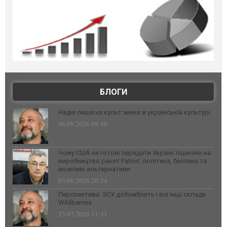
БЛОГИ
Надія лише на культ жінки в українській культурі
06.08.2026 08:49
Чому США не готові передати Україні ліцензію на
виробництво ракет Patriot: політика, безпека та
можливі альтернативи
03.08.2026 20:24
Перспектива: ЗСУ добомблять і всі інші склади
Wildberries
23.07.2026 11:31