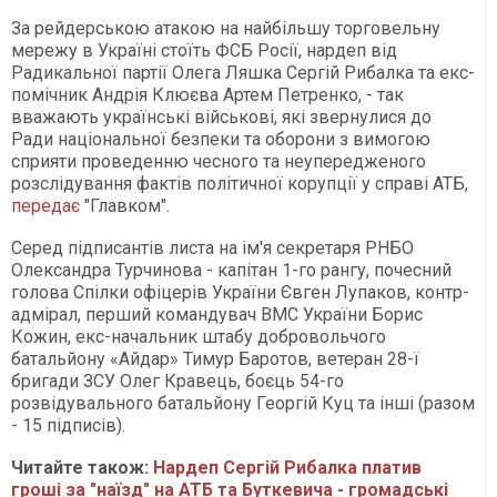
За рейдерською атакою на найбільшу торговельну
мережу в Україні стоїть ФСБ Росії, нардеп від
Радикальної партії Олега Ляшка Сергій Рибалка та екс-
помічник Андрія Клюєва Артем Петренко, - так
вважають українські військові, які звернулися до
Ради національної безпеки та оборони з вимогою
сприяти проведенню чесного та неупередженого
розслідування фактів політичної корупції у справі АТБ,
передає
"Главком".
Серед підписантів листа на ім'я секретаря РНБО
Олександра Турчинова - капітан 1-го рангу, почесний
голова Спілки офіцерів України Євген Лупаков, контр-
адмірал, перший командувач ВМС України Борис
Кожин, екс-начальник штабу добровольчого
батальйону «Айдар» Тимур Баротов, ветеран 28-ї
бригади ЗСУ Олег Кравець, боєць 54-го
розвідувального батальйону Георгій Куц та інші (разом
- 15 підписів).
Читайте також:
Нардеп Сергій Рибалка платив
гроші за "наїзд" на АТБ та Буткевича - громадські