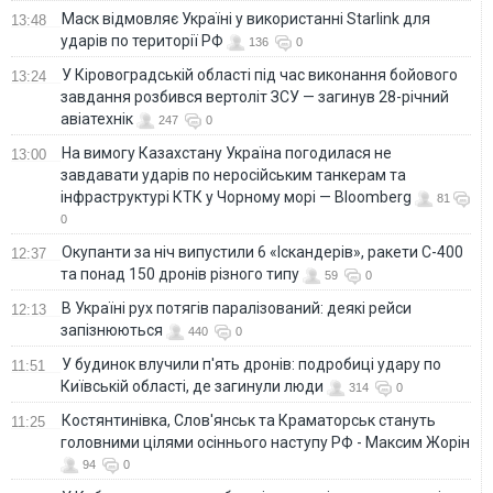
Маск відмовляє Україні у використанні Starlink для
13:48
ударів по території РФ
136
0
У Кіровоградській області під час виконання бойового
13:24
завдання розбився вертоліт ЗСУ — загинув 28-річний
авіатехнік
247
0
На вимогу Казахстану Україна погодилася не
13:00
завдавати ударів по неросійським танкерам та
інфраструктурі КТК у Чорному морі — Bloomberg
81
0
Окупанти за ніч випустили 6 «Іскандерів», ракети С-400
12:37
та понад 150 дронів різного типу
59
0
В Україні рух потягів паралізований: деякі рейси
12:13
запізнюються
440
0
У будинок влучили п'ять дронів: подробиці удару по
11:51
Київській області, де загинули люди
314
0
Костянтинівка, Слов'янськ та Краматорськ стануть
11:25
головними цілями осіннього наступу РФ - Максим Жорін
94
0