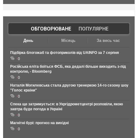
ОБГОВОРЮВАНЕ
|
ПОПУЛЯРНЕ
День
Місяць
За весь час
Підбірка блогожаб та фотоприколів від UAINFO за 7 серпня
0
Російська еліта боїться ФСБ, яка дедалі більше виходить з-під
контролю, - Bloomberg
0
Наталія Могилевська стала другою тренеркою 14-го сезону шоу
"Голос країни"
0
Спека ще затримується: в Укргідрометцентрі розповіли, якою
завтра буде погода в Україні
0
Магнітні бурі: прогноз на вихідні
0