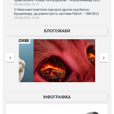
привласнює і ховає за кордоном — кореєзнавець (NV)
08.08.2026, 16:15
У Німеччині помітили підозрілі дрони над базою
Бундесверу, де ремонтують системи Patriot — ЗМІ (NV)
08.08.2026, 16:00
БЛОГОЖАБИ
ІНФОГРАФІКА