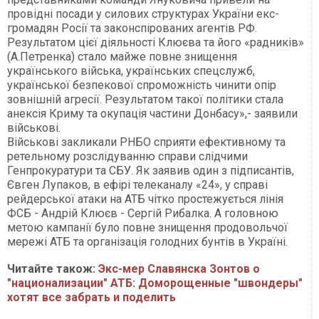
провідні посади у силових структурах України екс-
громадян Росії та законспірованих агентів РФ.
Результатом цієї діяльності Клюєва та його «радників»
(А.Петренка) стало майже повне знищення
українського війська, українських спецслужб,
української безпекової спроможність чинити опір
зовнішній агресії. Результатом такої політики стала
анексія Криму та окупація частини Донбасу»,- заявили
військові.
Військові закликали РНБО сприяти ефективному та
ретельному розслідуванню справи слідчими
Генпрокуратури та СБУ. Як заявив один з підписантів,
Євген Лупаков, в ефірі телеканалу «24», у справі
рейдерської атаки на АТБ чітко простежується лінія
ФСБ - Андрій Клюєв - Сергій Рибалка. А головною
метою кампанії було повне знищення продовольчої
мережі АТБ та організація голодних бунтів в Україні.
Читайте також:
Экс-мер Славянска Зонтов о
"национализации" АТБ: Доморощенные "швондеры"
хотят все забрать и поделить