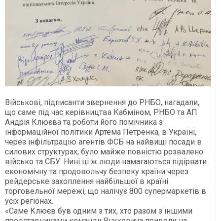
Військові, підписанти звернення до РНБО, нагадали,
що саме під час керівництва Кабміном, РНБО та АП
Андрія Клюєва та роботи його помічника з
інформаційної політики Артема Петренка, в Україні,
через інфільтрацію агентів ФСБ на найвищі посади в
силових структурах, було майже повністю розвалено
військо та СБУ. Нині ці ж люди намагаються підірвати
економічну та продовольчу безпеку країни через
рейдерське захоплення найбільшої в країні
торговельної мережі, що налічує 800 супермаркетів в
усіх регіонах.
«Саме Клюєв був одним з тих, хто разом з іншими
представниками команди Януковича привели на