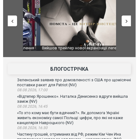
оновлення
Вийшов трейлер нової екранізації легендарного
Зеленський
фільму "Афера Томаса Крауна"
перемовин
БЛОГОСТРІЧКА
Зеленський заявив про домовленості з США про щомісячні
поставки ракет для Patriot (NV)
08.08.2026, 17:00
«Відтепер Ярошенко». Наталка Денисенко вдруге вийшла
заміж (NV)
08.08.2026, 16:45
«То хто кому має бути вдячний?». Як допомога Україні
живить економіку самої Польщі: цифри, про які не каже
канцелярія Навроцького (NV)
08.08.2026, 16:30
Частину грошей, отриманих від РФ, режим Кім Чен Ина