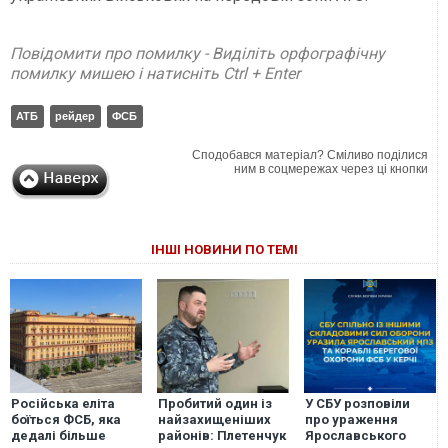
Повідомити про помилку - Виділіть орфографічну
помилку мишею і натисніть Ctrl + Enter
АТБ
рейдер
ФСБ
Сподобався матеріал? Сміливо поділися
ним в соцмережах через ці кнопки
ІНШІ НОВИНИ ПО ТЕМІ
Російська еліта
Пробитий один із
У СБУ розповіли
боїться ФСБ, яка
найзахищеніших
про ураження
дедалі більше
районів: Плетенчук
Ярославського