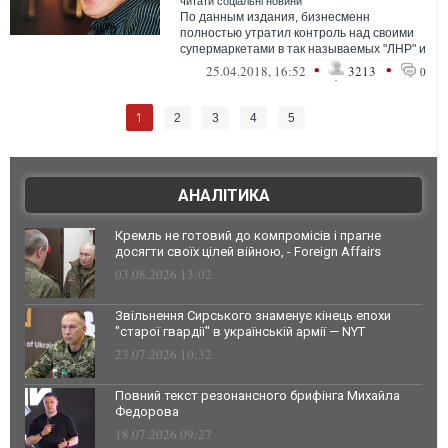
читати соціальні новини
По данным издания, бизнесменн
полностью утратил контроль над своими
супермаркетами в так называемых "ЛНР" и
"ДНР", после того как ими
•
•
25.04.2018, 16:52
3213
0
заинтересовалась...
1
2
3
4
5
АНАЛІТИКА
Кремль не готовий до компромісів і прагне
досягти своїх цілей війною, - Foreign Affairs
03.08.2026 13:02
Звільнення Сирського знаменує кінець епохи
"старої гвардії" в українській армії — NYT
23.07.2026 10:32
Повний текст резонансного брифінга Михайла
Федорова
18.07.2026 09:27