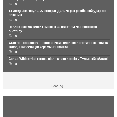
0
14 людей загинули, 27 постраждали через російський удар по
Київщині
0
ППО не змогла збити жодної із 28 ракет під час ворожого
обстрілу
0
Удар по "Епіцентру": ворог знищив ключові логістичні центри та
завод з виробництв керамічної плитки
0
Склад Wildberries горить після атаки дронів у Тульській області
0
Loading...