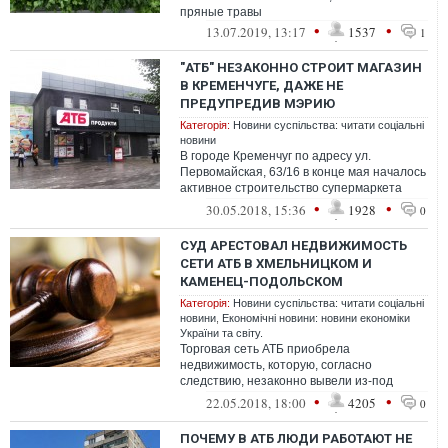
пряные травы
•
•
13.07.2019, 13:17
1537
1
"АТБ" НЕЗАКОННО СТРОИТ МАГАЗИН
В КРЕМЕНЧУГЕ, ДАЖЕ НЕ
ПРЕДУПРЕДИВ МЭРИЮ
Категорія:
Новини суспільства: читати соціальні
новини
В городе Кременчуг по адресу ул.
Первомайская, 63/16 в конце мая началось
активное строительство супермаркета
АТБ, однако, как выяснилось, никаких раз...
•
•
30.05.2018, 15:36
1928
0
СУД АРЕСТОВАЛ НЕДВИЖИМОСТЬ
СЕТИ АТБ В ХМЕЛЬНИЦКОМ И
КАМЕНЕЦ-ПОДОЛЬСКОМ
Категорія:
Новини суспільства: читати соціальні
новини
,
Економічні новини: новини економіки
України та світу.
Торговая сеть АТБ приобрела
недвижимость, которую, согласно
следствию, незаконно вывели из-под
залога в банке "Форум". Теперь помещения
•
•
22.05.2018, 18:00
4205
0
под арестом.
ПОЧЕМУ В АТБ ЛЮДИ РАБОТАЮТ НЕ