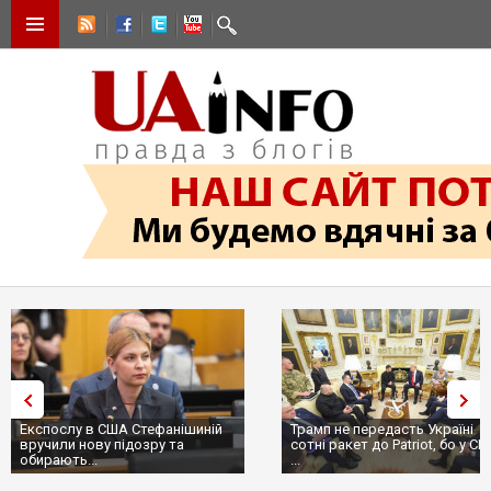
Експослу в США Стефанішиній
Трамп не передасть Україні
вручили нову підозру та
сотні ракет до Patriot, бо у С
обирають...
...