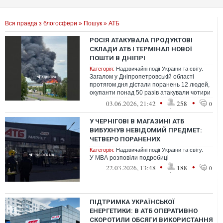
Вся правда з блогосфери
»
Пошук
» АТБ
РОСІЯ АТАКУВАЛА ПРОДУКТОВІ
СКЛАДИ АТБ І ТЕРМІНАЛ НОВОЇ
ПОШТИ В ДНІПРІ
Категорія:
Надзвичайні події України та світу.
Загалом у Дніпропетровській області
протягом дня дістали поранень 12 людей,
окупанти понад 50 разів атакували чотири
райони безпілотниками, артилерією...
•
•
03.06.2026, 21:42
258
0
У ЧЕРНІГОВІ В МАГАЗИНІ АТБ
ВИБУХНУВ НЕВІДОМИЙ ПРЕДМЕТ:
ЧЕТВЕРО ПОРАНЕНИХ
Категорія:
Надзвичайні події України та світу.
У МВА розповіли подробиці
•
•
22.03.2026, 13:48
188
0
ПІДТРИМКА УКРАЇНСЬКОЇ
ЕНЕРГЕТИКИ: В АТБ ОПЕРАТИВНО
СКОРОТИЛИ ОБСЯГИ ВИКОРИСТАННЯ