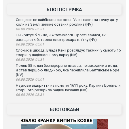
БЛОГОСТРІЧКА
Сонце ще не найбільша загроза. Учені назвали точну дату,
коли на Землі зникне остання рослина (NV)
06.08.2026, 05:31
Тінь рятує більше, ніж технології. Прості звички, які
захищають батарею електрокара влітку (NV)
06.08.2026, 05:01
Слоників шкода. Влада Кенії розслідує таємничу смерть 15
тварин у національному парку (NV)
06.08.2026, 04:31
Поляк 55 годин безперервно плавав, не виходячи з води,
й став першою людиною, яка переплила Балтійське море
(NV)
06.08.2026, 04:01
Наукове відкриття на полотні 1611 року. Картина Брейгеля
Старшого розкрила раціон кажанів (NV)
06.08.2026, 03:31
БЛОГОЖАБИ