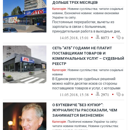
ДОЛЬШЕ ТРЕХ МЕСЯЦЕВ
Категорія:
Новини суспільства: читати соціальні
новини
,
Економічні новини: новини економіки
України та світу.
Постоянные переработки, вычеты из
зарплаты в связи с больничным,
принудительная работа в выходные дни,
хамское отношение со стороны
•
•
14.05.2018, 15:01
8073
0
руководства – вот ...
СЕТЬ "АТБ" ГОДАМИ НЕ ПЛАТИТ
ПОСТАВЩИКАМ ТОВАРОВ И
КОММУНАЛЬНЫХ УСЛУГ – СУДЕБНЫЙ
РЕЕСТР
Категорія:
Новини суспільства: читати соціальні
новини
В Едином реестре судебных решений
можно найти десятки исков со стороны
поставщиков товаров и услуг, с которыми
компания «АТБ-Маркет» не считает
•
•
11.05.2018, 15:38
2971
0
нужным...
О БУТКЕВИЧЕ "БЕЗ КУПЮР":
ЖУРНАЛИСТЫ РАССКАЗАЛИ, ЧЕМ
ЗАНИМАЕТСЯ БИЗНЕСМЕН
Категорія:
Політичні новини України та світу:
читати новини політики
,
Новини суспільства: