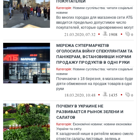
ПОКУПАТЕЛЕЙ
Категорія:
Новини суспільства: читати соціальні
новини
Во многих городах для магазинов сети АТБ
вводится предельно допустимое число
покупателей, которые одновременно могут
пребывать в торговом зале — сообщ...
•
•
21.03.2020, 07:32
1908
0
МЕРЕЖА СУПЕРМАРКЕТІВ
ОГОЛОСИЛА ВІЙНУ СПЕКУЛЯНТАМ ТА
ПАНІКЕРАМ, ВСТАНОВИВШИ НОРМИ
ПРОДАЖУ ПРОДУКТІВ В ОДНІ РУКИ
Категорія:
Новини суспільства: читати соціальні
новини
Починаючи з 18 березня, в магазинах буде
діяти обмеження на продаж товарів в одні
руки
•
•
18.03.2020, 10:48
1435
0
ПОЧЕМУ В УКРАИНЕ НЕ
РАЗВИВАЕТСЯ РЫНОК ЗЕЛЕНИ И
САЛАТОВ
Категорія:
Економічні новини: новини економіки
України та світу.
К загадочной нише в ритейле можно смело
отнести салаты листовые, зелень и