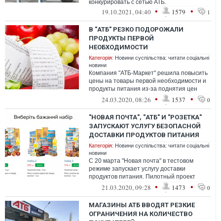
конкурировать с сетью ATБ.
•
•
19.10.2021, 04:40
1579
1
В "АТБ" РЕЗКО ПОДОРОЖАЛИ
ПРОДУКТЫ ПЕРВОЙ
НЕОБХОДИМОСТИ
Категорія:
Новини суспільства: читати соціальні
новини
Компания "АТБ-Маркет" решила повысить
цены на товары первой необходимости и
продукты питания из-за поднятия цен
поставщиками.
•
•
24.03.2020, 08:26
1537
0
"НОВАЯ ПОЧТА", "АТБ" И "РОЗЕТКА"
ЗАПУСКАЮТ УСЛУГУ БЕЗОПАСНОЙ
ДОСТАВКИ ПРОДУКТОВ ПИТАНИЯ
Категорія:
Новини суспільства: читати соціальні
новини
С 20 марта "Новая почта" в тестовом
режиме запускает услугу доставки
продуктов питания. Пилотный проект
запущен пока в Днепропетровской
•
•
21.03.2020, 09:28
1473
0
области. Компа...
МАГАЗИНЫ АТБ ВВОДЯТ РЕЗКИЕ
ОГРАНИЧЕНИЯ НА КОЛИЧЕСТВО