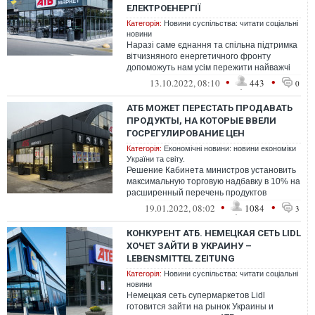
ЕЛЕКТРОЕНЕРГІЇ
Категорія:
Новини суспільства: читати соціальні
новини
Наразі саме єднання та спільна підтримка
вітчизняного енергетичного фронту
допоможуть нам усім пережити найважчі
періоди, зведуть нанівець підступні н...
•
•
13.10.2022, 08:10
443
0
АТБ МОЖЕТ ПЕРЕСТАТЬ ПРОДАВАТЬ
ПРОДУКТЫ, НА КОТОРЫЕ ВВЕЛИ
ГОСРЕГУЛИРОВАНИЕ ЦЕН
Категорія:
Економічні новини: новини економіки
України та світу.
Решение Кабинета министров установить
максимальную торговую надбавку в 10% на
расширенный перечень продуктов
питания не обосновано, не обсуждалось с
•
•
19.01.2022, 08:02
1084
3
т...
КОНКУРЕНТ АТБ. НЕМЕЦКАЯ СЕТЬ LIDL
ХОЧЕТ ЗАЙТИ В УКРАИНУ –
LEBENSMITTEL ZEITUNG
Категорія:
Новини суспільства: читати соціальні
новини
Немецкая сеть супермаркетов Lidl
готовится зайти на рынок Украины и