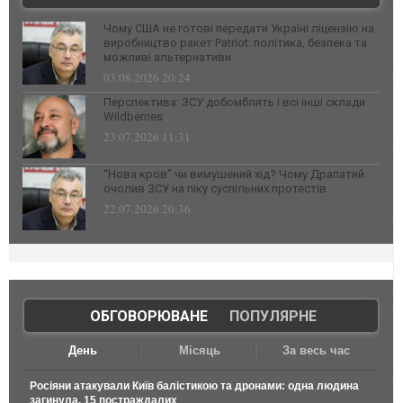
Чому США не готові передати Україні ліцензію на
виробництво ракет Patriot: політика, безпека та
можливі альтернативи
03.08.2026 20:24
Перспектива: ЗСУ добомблять і всі інші склади
Wildberries
23.07.2026 11:31
“Нова кров” чи вимушений хід? Чому Драпатий
очолив ЗСУ на піку суспільних протестів
22.07.2026 20:36
ОБГОВОРЮВАНЕ
|
ПОПУЛЯРНЕ
День
Місяць
За весь час
Росіяни атакували Київ балістикою та дронами: одна людина
загинула, 15 постраждалих