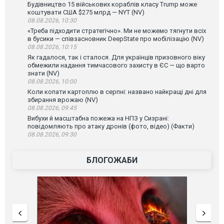
Будівництво 15 військових кораблів класу Trump може
коштувати США $275 млрд — NYT (NV)
08.08.2026, 10:30
«Треба підходити стратегічно». Ми не можемо тягнути всіх
в бусики — співзасновник DeepState про мобілізацію (NV)
08.08.2026, 10:15
Як гадалося, так і сталося. Для українців призовного віку
обмежили надання тимчасового захисту в ЄС — що варто
знати (NV)
08.08.2026, 10:00
Коли копати картоплю в серпні: названо найкращі дні для
збирання врожаю (NV)
08.08.2026, 09:45
Вибухи й масштабна пожежа на НПЗ у Сизрані:
повідомляють про атаку дронів (фото, відео) (Факти)
08.08.2026, 09:30
БЛОГОЖАБИ