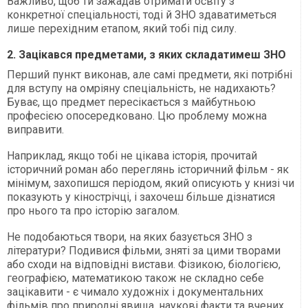
Важливо, щоб ти зажадав отримати освіту з
конкретної спеціальності, тоді й ЗНО здаватиметься
лише перехідним етапом, який тобі під силу.
2. Зацікався предметами, з яких складатимеш ЗНО
Перший пункт виконав, але самі предмети, які потрібні
для вступу на омріяну спеціальність, не надихають?
Буває, що предмет пересікається з майбутньою
професією опосередковано. Цю проблему можна
виправити.
Наприклад, якщо тобі не цікава історія, прочитай
історичний роман або переглянь історичний фільм - як
мінімум, захопишся періодом, який описують у книзі чи
показують у кінострічці, і захочеш більше дізнатися
про нього та про історію загалом.
Не подобаються твори, на яких базується ЗНО з
літератури? Подивися фільми, зняті за цими творами
або сходи на відповідні вистави. Фізикою, біологією,
географією, математикою також не складно себе
зацікавити - є чимало художніх і документальних
фільмів про природні явища, наукові факти та вчених.