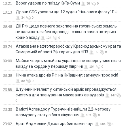
Ворог ударив по поїзду Київ-Суми
10:21
36
0
Дрони СБС уразили ще 12 суден "тіньового флоту" РФ
10:13
34
0
Дії РФ щодо повного захоплення грузинських земель
09:48
не залишаться без відповіді - спільна заява чотирьох
країн Заходу
124
0
Атакована нафтопереробка: у Краснодарському краї та
09:24
Самарській області РФ горять два НПЗ
55
0
Майже чверть мільйона українців не повернулися після
09:00
виїзду за кордон у першому півріччі
104
0
Нічна атака дронів РФ на Київщину: загинули троє осіб
08:39
80
0
Штучний інтелект у китайській армії: впроваджується
23:55
система для планування масованих авіаударів
147
0
В місті Аспендос у Туреччині знайшли 2,2-метрову
23:30
мармурову статую бога лікування
183
0
Брат Анджеліни Джолі зробив камінг-аут
23:02
584
0