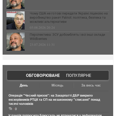
Чому США не готові передати Україні ліцензію на
виробництво ракет Patriot: політика, безпека та
можливі альтернативи
03.08.2026 20:24
Перспектива: ЗСУ добомблять і всі інші склади
Wildberries
23.07.2026 11:31
ОБГОВОРЮВАНЕ
|
ПОПУЛЯРНЕ
День
Місяць
За весь час
Операція "Чесний призов": на Закарпатті ДБР викрило
екскерівників РТЦК та СП на незаконному "списанні" понад
тисячі чоловіків
0
Ісландія попросила Брюссель не втручатися у референдум