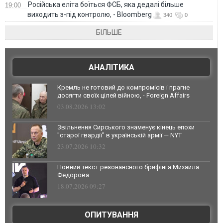
Російська еліта боїться ФСБ, яка дедалі більше
19:00
виходить з-під контролю, - Bloomberg
340
0
БІЛЬШЕ
АНАЛІТИКА
Кремль не готовий до компромісів і прагне
досягти своїх цілей війною, - Foreign Affairs
03.08.2026 13:02
Звільнення Сирського знаменує кінець епохи
"старої гвардії" в українській армії — NYT
23.07.2026 10:32
Повний текст резонансного брифінга Михайла
Федорова
18.07.2026 09:27
ОПИТУВАННЯ