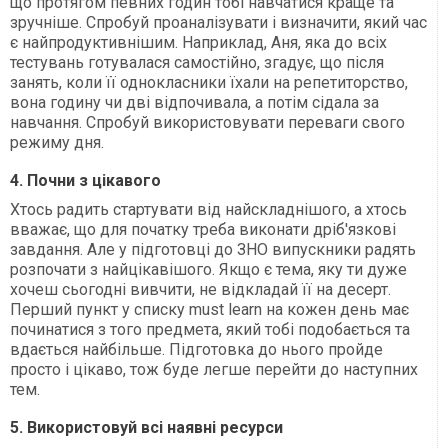
що протягом певних годин тобі навчатися краще та
зручніше. Спробуй проаналізувати і визначити, який час
є найпродуктивнішим. Наприклад, Аня, яка до всіх
тестувань готувалася самостійно, згадує, що після
занять, коли її однокласники їхали на репетиторство,
вона годину чи дві відпочивала, а потім сідала за
навчання. Спробуй використовувати переваги свого
режиму дня.
4. Почни з цікавого
Хтось радить стартувати від найскладнішого, а хтось
вважає, що для початку треба виконати дріб'язкові
завдання. Але у підготовці до ЗНО випускники радять
розпочати з найцікавішого. Якщо є тема, яку ти дуже
хочеш сьогодні вивчити, не відкладай її на десерт.
Перший пункт у списку must learn на кожен день має
починатися з того предмета, який тобі подобається та
вдається найбільше. Підготовка до нього пройде
просто і цікаво, тож буде легше перейти до наступних
тем.
5. Використовуй всі наявні ресурси