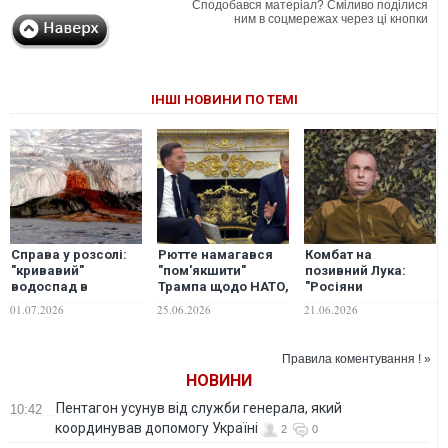
Сподобався матеріал? Сміливо поділися
ним в соцмережах через ці кнопки
ІНШІ НОВИНИ ПО ТЕМІ
Справа у розсолі:
Рютте намагався
Комбат на
"кривавий"
"пом'якшити"
позивний Лука:
водоспад в
Трампа щодо НАТО,
"Росіяни
Антарктиді розкрив
та той лишився
продовжують
01.07.2026
25.06.2026
21.06.2026
нову таємницю
незворушним, -
робити ставку на
Bloomberg
особовий склад, а
ми – на безпілотні
Правила коментування ! »
системи"
НОВИНИ
Пентагон усунув від служби генерала, який
10:42
координував допомогу Україні
2
0