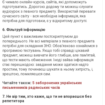
Є чимало онлайн-курсів, сайтів, які допоможуть
підготуватись. Дорогою додому ти можеш слухати
аудіоурок з певного предмету. Використай переваги
сучасного світу - вся необхідна інформація, яка
потрібна для підготовки, є у відкритому доступі.
6. Фільтруй інформацію
Цей пункт є важливим постскриптумом до
попереднього. Не всі матеріали з певного предмета
потрібні для складання ЗНО. Обов'язково ознайомся з
програмою тестувань. Якщо тобі справді цікавий
предмет, можеш вивчати його глибше, але пам'ятай,
що тести мають обмеження. Іноді зайва інформація
стає перешкодою: завдання може здатися надто
простим, тому починаєш шукати в ньому хитрість, і,
зрештою, помиляєшся сам.
Читайте також:
5 заборонених українських
письменників радянських часів
7. Не вір тим, хто каже, що ти не впораєшся без
репетитора