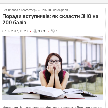
Вся правда з блогосфери
»
Новини блогосфери
»
Поради вступників: як скласти ЗНО на
200 балів
•
•
07.02.2017, 13:20
3003
0
Напевно, Ніцше мав рацію, коли казав: «Все, що нас не