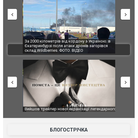
по Сумах,
За 2000 кілометрів від кордону з Україною: в
"Мої іграш
траждали
Єкатеринбурзі після атаки дронів загорівся
суперкарів
ВІДЕО
ині. ФОТО
склад Wildberries. ФОТО. ВІДЕО
оновлення
Вийшов трейлер нової екранізації легендарного
Зеленський
фільму "Афера Томаса Крауна"
перемовин
БЛОГОСТРІЧКА