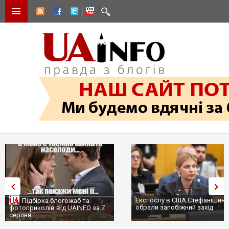
Експослу в США Стефанішиній
Трамп не передасть Україні
обрали запобіжний захід
сотні ракет до Patriot, бо у С
...