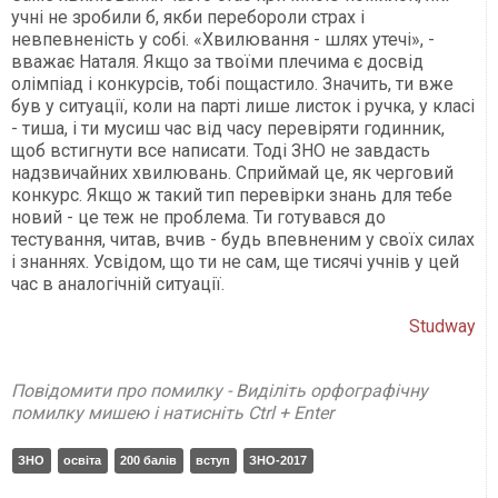
учні не зробили б, якби перебороли страх і
невпевненість у собі. «Хвилювання - шлях утечі», -
вважає Наталя. Якщо за твоїми плечима є досвід
олімпіад і конкурсів, тобі пощастило. Значить, ти вже
був у ситуації, коли на парті лише листок і ручка, у класі
- тиша, і ти мусиш час від часу перевіряти годинник,
щоб встигнути все написати. Тоді ЗНО не завдасть
надзвичайних хвилювань. Сприймай це, як черговий
конкурс. Якщо ж такий тип перевірки знань для тебе
новий - це теж не проблема. Ти готувався до
тестування, читав, вчив - будь впевненим у своїх силах
і знаннях. Усвідом, що ти не сам, ще тисячі учнів у цей
час в аналогічній ситуації.
Studway
Повідомити про помилку - Виділіть орфографічну
помилку мишею і натисніть Ctrl + Enter
ЗНО
освіта
200 балів
вступ
ЗНО-2017