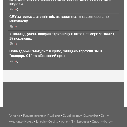
щодо ЄС
0
СБУ затримала агентів рф, які коригували удари ворога по
Миколаєву
0
У Таїланді учень відкрив стрілянину в школі: семеро загиблих,
15 поранених
0
Нова здобич "Маґури": в Криму знищено ворожий ЗРГК
"панцирь-С1" та військовий кран
0
Головна
•
Головні новини
•
Політика
•
Суспільство
•
Економіка
беспроводной
•
Світ
•
Культура
•
Наука
•
Історія
•
Освіта
•
Авто
•
IT
•
Здоров'я
интернет
•
Спорт
•
Фото
•