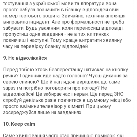
тестування з української мови та літератури вона
просто забула позначити в бланку відповідей свій
номер тестового зошита. Звичайно, технічна апеляція
виправила інцидент. Але про формальності не треба
забувати. Будь уважним, коли переносиш відповіді:
пропустиш одне завдання - не в тих клітинках
позначиш і наступні. Тому краще витратити хвилину
часу на перевірку бланку відповідей.
9. Не відволікайся
Перед тобою хтось безперестанку натискає на кнопку
ручки? Годинник йде надто голосно? Чуєш дихання за
своєю спиною? Ще й наглядачі вирішили, що саме
зараз їм потрібно поговорити про погоду? Не
відволікайся! Це забирає час і нерви. Ще перед ЗНО
спробуй декілька разів повчитися в шумному місці або
просто ввімкни телевізор у кімнаті. При цьому
зосереджуйся лише на завданнях.
10. Keep calm
Саме хвилювання часто стає причиною помилок, які