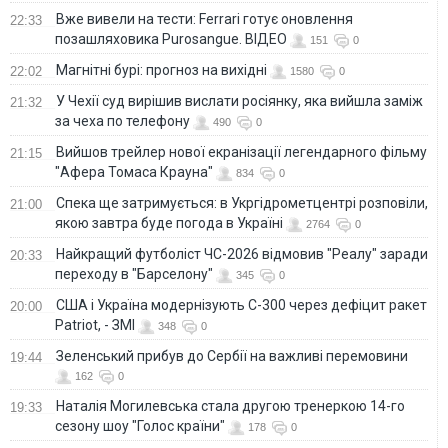
Вже вивели на тести: Ferrari готує оновлення
22:33
позашляховика Purosangue. ВІДЕО
151
0
Магнітні бурі: прогноз на вихідні
22:02
1580
0
У Чехії суд вирішив вислати росіянку, яка вийшла заміж
21:32
за чеха по телефону
490
0
Вийшов трейлер нової екранізації легендарного фільму
21:15
"Афера Томаса Крауна"
834
0
Спека ще затримується: в Укргідрометцентрі розповіли,
21:00
якою завтра буде погода в Україні
2764
0
Найкращий футболіст ЧС-2026 відмовив "Реалу" заради
20:33
переходу в "Барселону"
345
0
США і Україна модернізують С-300 через дефіцит ракет
20:00
Patriot, - ЗМІ
348
0
Зеленський прибув до Сербії на важливі перемовини
19:44
162
0
Наталія Могилевська стала другою тренеркою 14-го
19:33
сезону шоу "Голос країни"
178
0