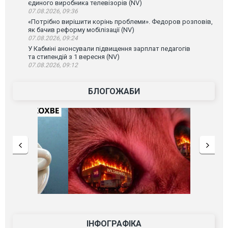
єдиного виробника телевізорів (NV)
07.08.2026, 09:36
«Потрібно вирішити корінь проблеми». Федоров розповів,
як бачив реформу мобілізації (NV)
07.08.2026, 09:24
У Кабміні анонсували підвищення зарплат педагогів
та стипендій з 1 вересня (NV)
07.08.2026, 09:12
БЛОГОЖАБИ
ІНФОГРАФІКА