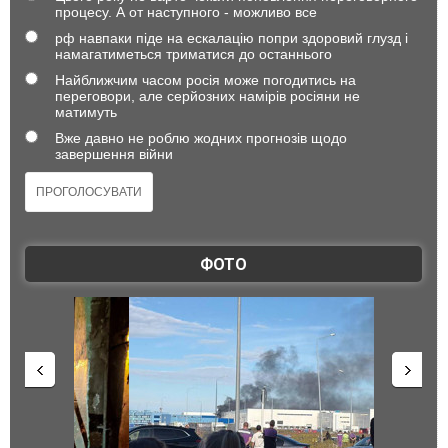
процесу. А от наступного - можливо все
рф навпаки піде на ескалацію попри здоровий глузд і
намагатиметься триматися до останнього
Найближчим часом росія може погодитись на
переговори, але серйозних намірів росіяни не
матимуть
Вже давно не роблю жодних прогнозів щодо
завершення війни
ФОТО