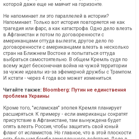
которой даже еще не маячит на горизонте.
Не напоминает ли это параллелей в истории?
Напоминает. Только вот история повторяется не как
трагедия или фарс, а как катастрофа. Одно дело влезть
в Афганистан и потом по договоренности с
американцами оттуда вылезти, другое дело по
договоренности с американцами влезть в несколько
стран на Ближнем Востоке и попытаться оттуда
выбраться самостоятельно. В общем Кремль судя по
всему ждет бесконечная война на чужой территории
за чужие идеалы из-за эфемерной дружбы с Трампом.
И кстати - через 4 года все может измениться.
Читайте также:
Bloomberg: Путин не единствення
проблема Украины
Кроме того, "исламская" эпопея Кремля планирует
расширяться. К примеру - если американцы сократят
присутствие в Афганистане, там вынуждена будет
опять влезть Россия, чтобы защитить свой юный
фланг от исламистов. Но главное, что в этой плоскости
есть большая бомба замедленного действия. Дело в