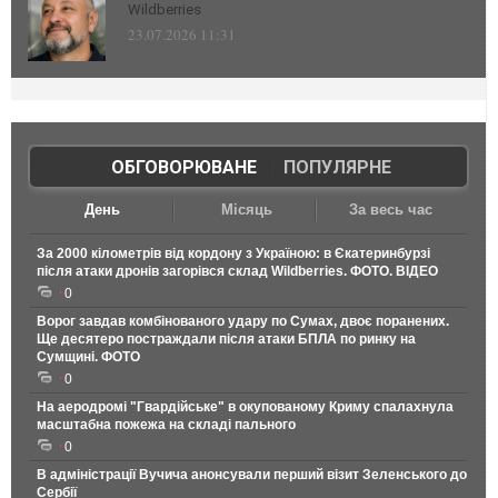
Wildberries
23.07.2026 11:31
ОБГОВОРЮВАНЕ
|
ПОПУЛЯРНЕ
День
Місяць
За весь час
За 2000 кілометрів від кордону з Україною: в Єкатеринбурзі
після атаки дронів загорівся склад Wildberries. ФОТО. ВІДЕО
0
Ворог завдав комбінованого удару по Сумах, двоє поранених.
Ще десятеро постраждали після атаки БПЛА по ринку на
Сумщині. ФОТО
0
На аеродромі "Гвардійське" в окупованому Криму спалахнула
масштабна пожежа на складі пального
0
В адміністрації Вучича анонсували перший візит Зеленського до
Сербії