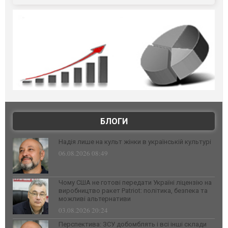
БЛОГИ
Надія лише на культ жінки в українській культурі
06.08.2026 08:49
Чому США не готові передати Україні ліцензію на
виробництво ракет Patriot: політика, безпека та
можливі альтернативи
03.08.2026 20:24
Перспектива: ЗСУ добомблять і всі інші склади