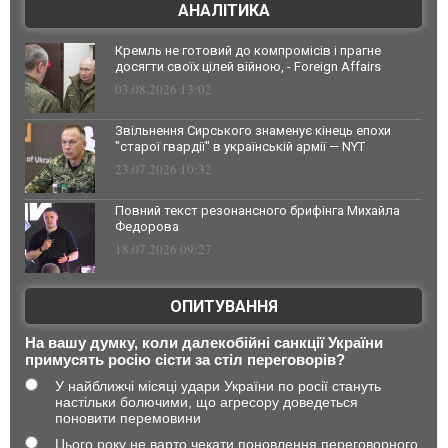
АНАЛІТИКА
Кремль не готовий до компромісів і прагне
досягти своїх цілей війною, - Foreign Affairs
03.08.2026 13:02
Звільнення Сирського знаменує кінець епохи
"старої гвардії" в українській армії — NYT
23.07.2026 10:32
Повний текст резонансного брифінга Михайла
Федорова
18.07.2026 09:27
ОПИТУВАННЯ
На вашу думку, коли далекобійні санкції України
примусять росію сісти за стіл переговорів?
У найближчі місяці удари України по росії стануть
настільки болючими, що агресору доведеться
поновити перемовини
Цього року не варто чекати поновлення переговорного