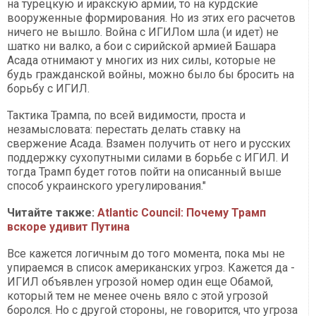
на турецкую и иракскую армии, то на курдские
вооруженные формирования. Но из этих его расчетов
ничего не вышло. Война с ИГИЛом шла (и идет) не
шатко ни валко, а бои с сирийской армией Башара
Асада отнимают у многих из них силы, которые не
будь гражданской войны, можно было бы бросить на
борьбу с ИГИЛ.
Тактика Трампа, по всей видимости, проста и
незамысловата: перестать делать ставку на
свержение Асада. Взамен получить от него и русских
поддержку сухопутными силами в борьбе с ИГИЛ. И
тогда Трамп будет готов пойти на описанный выше
способ украинского урегулирования."
Читайте также:
Atlantic Сouncil: Почему Трамп
вскоре удивит Путина
Все кажется логичным до того момента, пока мы не
упираемся в список американских угроз. Кажется да -
ИГИЛ объявлен угрозой номер один еще Обамой,
который тем не менее очень вяло с этой угрозой
боролся. Но с другой стороны, не говорится, что угроза