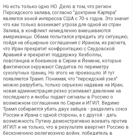
Но есть только одно НО. Дело в том, что регион
Персидского залива, согласно "доктрине Картера"
является зоной интересов США с 70-х годов. Это значит
что как только возникает угроза для одной из стран
Залива, в конфликт немедленно вмешиваются
американцы. Обама попытался упредить эту ситуацию,
пойдя на обширные соглашения с Ираном, из расчета,
что Иран прекратит конфронтацию с Саудовской
Аравией и прекратит поддержку Хезболлы,
повстанцев и боевиков в Сирии и Йемене, которые
фактически окружают Саудитов по периметру
сухопутных границ. Но этого не произошло. И тут
появляется Трамп. Понимая, что "персидский узел"
можно разрубить, только серьезно надавив на Иран,
новая администрация резко усиливает давление на
последнего и якобы подает сигналы в Россию о
возможном соглашении по Сирии и ИГИЛ. Видимо
Трамп собирается убить двух зайцев - разделить союз
России и Ирана с одной стороны, а с другой - дать
возможность Путину демонстративно воевать против
ИГИЛ и не только, что в результате ввергнет Россию в
бесконечную религиозную войну, победитель в