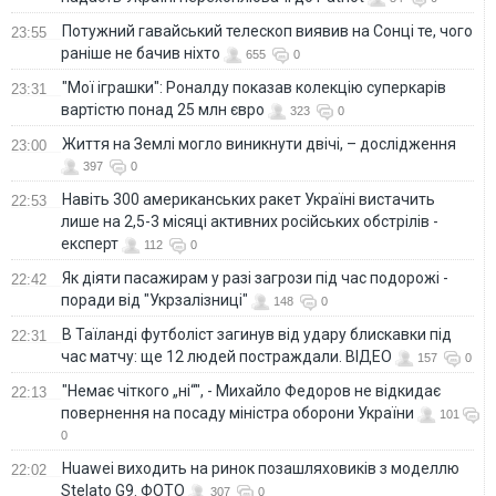
Потужний гавайський телескоп виявив на Сонці те, чого
23:55
раніше не бачив ніхто
655
0
"Мої іграшки": Роналду показав колекцію суперкарів
23:31
вартістю понад 25 млн євро
323
0
Життя на Землі могло виникнути двічі, – дослідження
23:00
397
0
Навіть 300 американських ракет Україні вистачить
22:53
лише на 2,5-3 місяці активних російських обстрілів -
експерт
112
0
Як діяти пасажирам у разі загрози під час подорожі -
22:42
поради від "Укрзалізниці"
148
0
В Таїланді футболіст загинув від удару блискавки під
22:31
час матчу: ще 12 людей постраждали. ВІДЕО
157
0
"Немає чіткого „ні“", - Михайло Федоров не відкидає
22:13
повернення на посаду міністра оборони України
101
0
Huawei виходить на ринок позашляховиків з моделлю
22:02
Stelato G9. ФОТО
307
0