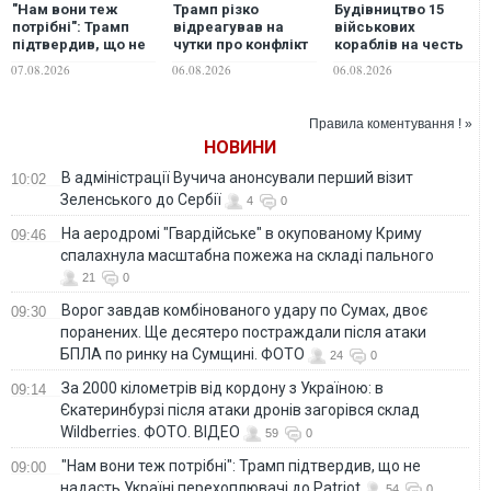
"Нам вони теж
Трамп різко
Будівництво 15
потрібні": Трамп
відреагував на
військових
підтвердив, що не
чутки про конфлікт
кораблів на честь
надасть Україні
з Гегсетом
Трампа можуть
07.08.2026
06.08.2026
06.08.2026
перехоплювачі до
коштувати майже
Patriot
300 млрд доларів, -
NYT
Правила коментування ! »
НОВИНИ
В адміністрації Вучича анонсували перший візит
10:02
Зеленського до Сербії
4
0
На аеродромі "Гвардійське" в окупованому Криму
09:46
спалахнула масштабна пожежа на складі пального
21
0
Ворог завдав комбінованого удару по Сумах, двоє
09:30
поранених. Ще десятеро постраждали після атаки
БПЛА по ринку на Сумщині. ФОТО
24
0
За 2000 кілометрів від кордону з Україною: в
09:14
Єкатеринбурзі після атаки дронів загорівся склад
Wildberries. ФОТО. ВІДЕО
59
0
"Нам вони теж потрібні": Трамп підтвердив, що не
09:00
надасть Україні перехоплювачі до Patriot
54
0