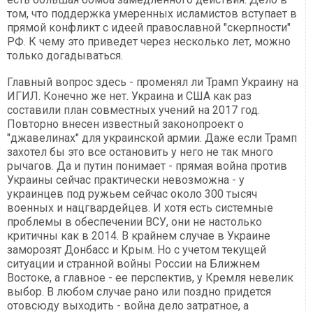
том, что поддержка умеренных исламистов вступает в
прямой конфликт с идеей православной "скерпности"
РФ. К чему это приведет через несколько лет, можно
только догадываться.
Главный вопрос здесь - променял ли Трамп Украину на
ИГИЛ. Конечно же нет. Украина и США как раз
составили план совместных учений на 2017 год.
Повторно внесен известный законопроект о
"джавелинах" для украинской армии. Даже если Трамп
захотел бы это все остановить у него не так много
рычагов. Да и путин понимает - прямая война против
Украины сейчас практически невозможна - у
украинцев под ружьем сейчас около 300 тысяч
военных и нацгвардейцев. И хотя есть системные
проблемы в обеспечении ВСУ, они не настолько
критичны как в 2014. В крайнем случае в Украине
заморозят Донбасс и Крым. Но с учетом текущей
ситуации и странной войны России на Ближнем
Востоке, а главное - ее перспектив, у Кремля невелик
выбор. В любом случае рано или поздно придется
отовсюду выходить - война дело затратное, а