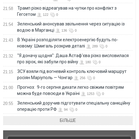
Трамп різко відреагував на чутки про конфлікт з
21:58
Гегсетом
122
0
Зеленський анонсував звільнення через ситуацію із
21:54
водою в Марганці
136
0
В Україні розподіляти електроенергію будуть по-
21:43
новому: Шмигаль розкрив деталі
289
0
"Я доначу щодня": Даша Астаф'єва різко висловилася
21:32
про зірок, які забули про війну
180
0
ЗСУ взяли під вогневий контроль ключовий маршрут
21:15
росіян Маріуполь — Чонгар
256
0
Прогноз: 9-го серпня дихати легко свіжим повітрям
21:00
можна буде повсюди в Україні
1253
0
Зеленський доручив підготувати спеціальну санкційну
20:55
операцію проти РФ
94
0
БІЛЬШЕ