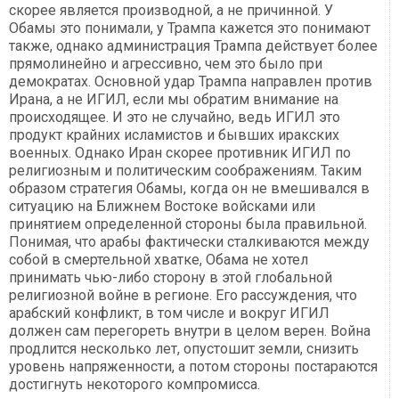
скорее является производной, а не причинной. У
Обамы это понимали, у Трампа кажется это понимают
также, однако администрация Трампа действует более
прямолинейно и агрессивно, чем это было при
демократах. Основной удар Трампа направлен против
Ирана, а не ИГИЛ, если мы обратим внимание на
происходящее. И это не случайно, ведь ИГИЛ это
продукт крайних исламистов и бывших иракских
военных. Однако Иран скорее противник ИГИЛ по
религиозным и политическим соображениям. Таким
образом стратегия Обамы, когда он не вмешивался в
ситуацию на Ближнем Востоке войсками или
принятием определенной стороны была правильной.
Понимая, что арабы фактически сталкиваются между
собой в смертельной хватке, Обама не хотел
принимать чью-либо сторону в этой глобальной
религиозной войне в регионе. Его рассуждения, что
арабский конфликт, в том числе и вокруг ИГИЛ
должен сам перегореть внутри в целом верен. Война
продлится несколько лет, опустошит земли, снизить
уровень напряженности, а потом стороны постараются
достигнуть некоторого компромисса.