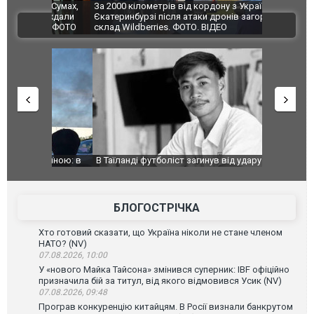
по Сумах,
За 2000 кілометрів від кордону з Україною: в
"Мої іграш
траждали
Єкатеринбурзі після атаки дронів загорівся
суперкарів
ВІДЕО
ині. ФОТО
склад Wildberries. ФОТО. ВІДЕО
країною: в
В Таїланді футболіст загинув від удару
Топпосадов
агорівся
блискавки під час матчу: ще 12 людей
підозру
постраждали. ВІДЕО
БЛОГОСТРІЧКА
Хто готовий сказати, що Україна ніколи не стане членом
НАТО? (NV)
07.08.2026, 10:00
У «нового Майка Тайсона» змінився суперник: IBF офіційно
призначила бій за титул, від якого відмовився Усик (NV)
07.08.2026, 09:48
Програв конкуренцію китайцям. В Росії визнали банкрутом