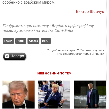
особенно с арабским миром.
Виктор Шевчук
Повідомити про помилку - Виділіть орфографічну
помилку мишею і натисніть Ctrl + Enter
Трамп
Путин
сделка
ИГИЛ
Сподобався матеріал? Сміливо поділися
ним в соцмережах через ці кнопки
ІНШІ НОВИНИ ПО ТЕМІ