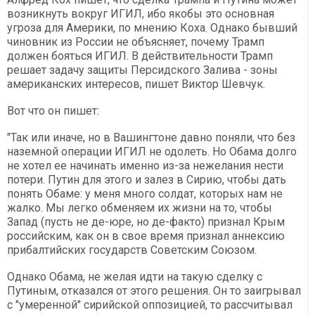
возникнуть вокруг ИГИЛ, ибо якобы это основная
угроза для Америки, по мнению Коха. Однако бывший
чиновник из России не объясняет, почему Трамп
должен бояться ИГИЛ. В действительности Трамп
решает задачу защиты Персидского Залива - зоны
американских интересов, пишет Виктор Шевчук.
Вот что он пишет:
"Так или иначе, но в Вашингтоне давно поняли, что без
наземной операции ИГИЛ не одолеть. Но Обама долго
не хотел ее начинать именно из-за нежелания нести
потери. Путин для этого и залез в Сирию, чтобы дать
понять Обаме: у меня много солдат, которых нам не
жалко. Мы легко обменяем их жизни на то, чтобы
Запад (пусть не де-юре, но де-факто) признал Крым
российским, как он в свое время признал аннексию
прибалтийских государств Советским Союзом.
Однако Обама, не желая идти на такую сделку с
Путиным, отказался от этого решения. Он то заигрывал
с "умеренной" сирийской оппозицией, то рассчитывал