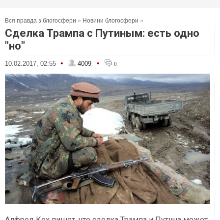
Вся правда з блогосфери
»
Новини блогосфери
»
Сделка Трампа с Путиным: есть одно
"но"
•
•
10.02.2017, 02:55
4009
0
Алфред Кох пишет, что сделка Трампа и Путина может