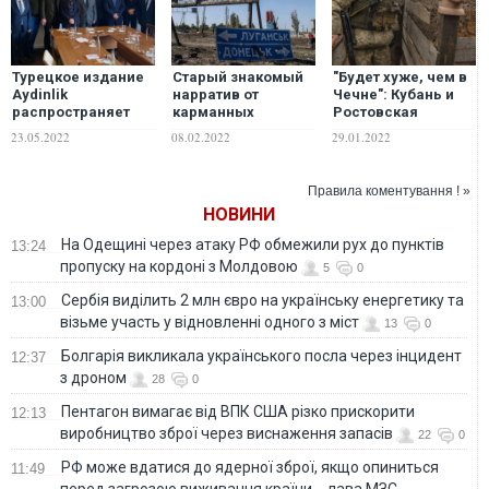
Турецкое издание
Старый знакомый
"Будет хуже, чем в
Aydinlik
нарратив от
Чечне": Кубань и
распространяет
карманных
Ростовская
фейк о блокаде
экспертов ОПЗЖ:
область в
23.05.2022
08.02.2022
29.01.2022
Украиной турецких
Донбасс Украине
ожидании войны с
суден в порту
"не нужен"
Украиной — Радио
Одессы, –
Свобода"
Правила коментування ! »
Коваленко
НОВИНИ
На Одещині через атаку РФ обмежили рух до пунктів
13:24
пропуску на кордоні з Молдовою
5
0
Сербія виділить 2 млн євро на українську енергетику та
13:00
візьме участь у відновленні одного з міст
13
0
Болгарія викликала українського посла через інцидент
12:37
з дроном
28
0
Пентагон вимагає від ВПК США різко прискорити
12:13
виробництво зброї через виснаження запасів
22
0
РФ може вдатися до ядерної зброї, якщо опиниться
11:49
перед загрозою виживання країни, - лава МЗС