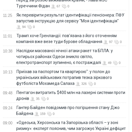
Туреччини Фідан
67
0
Як перевірити результат ідентифікації пенсіонера: ПФУ
11:25
запустив інструкцію для сервісу "Моя ідентифікація"
94
0
Трамп хоче Гренландії: пов'язана з його оточенням
11:01
компанія вже везе туди бурове обладнання
97
0
Наслідки масованої нічної атаки ракет та БПЛА: у
10:38
чотирьох районах Одеси зникло світло,
електротранспорт зупинено, є постраждалі
49
0
Приїхав за паспортом та квартирою": у полон до
10:13
українських військових потрапив тезка зіркового
футболіста Мохамеда Салаха
326
0
Пентагон витратить $400 млн на лазерні системи проти
09:48
дронів
35
0
Гантер Байден повідомив про погіршення стану Джо
09:24
Байдена
159
0
«Одеська, Херсонська та Запорізька області – у зоні
09:00
ризику»: експерт пояснив, чим загрожує Україні дефіцит