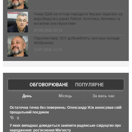
Чому США не готові передати Україні ліцензію на
виробництво ракет Patriot: політика, безпека та
можливі альтернативи
03.08.2026 20:24
Перспектива: ЗСУ добомблять і всі інші склади
Wildberries
23.07.2026 11:31
ОБГОВОРЮВАНЕ
|
ПОПУЛЯРНЕ
День
Місяць
За весь час
Остаточна точка без повернень: Олександр Усік анонсував свій
прощальний поєдинок
0
У яких випадках доведеться замінити радянське свідоцтво про
народження: роз'яснення Мін'юсту