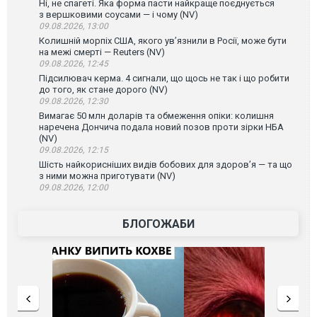
Ні, не спагеті. Яка форма пасти найкраще поєднується
з вершковими соусами — і чому (NV)
09.08.2026, 13:00
Колишній морпіх США, якого ув’язнили в Росії, може бути
на межі смерті — Reuters (NV)
09.08.2026, 12:45
Підсилювач керма. 4 сигнали, що щось не так і що робити
до того, як стане дорого (NV)
09.08.2026, 12:30
Вимагає 50 млн доларів та обмеження опіки: колишня
наречена Дончича подала новий позов проти зірки НБА
(NV)
09.08.2026, 12:15
Шість найкорисніших видів бобових для здоров’я — та що
з ними можна приготувати (NV)
09.08.2026, 12:00
БЛОГОЖАБИ