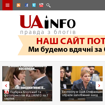
Експослу в США Стефанішині
Підбірка блогожаб та
обрали запобіжний захід
фотоприколів від UAINFO за 7
серпня