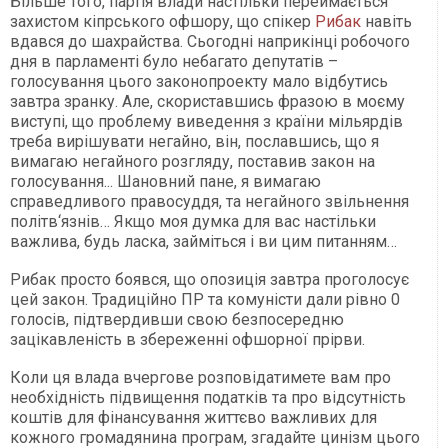
Більше того, партія влади настільки переймається
захистом кіпрського офшору, що спікер
Рибак
навіть
вдався до шахрайства. Сьогодні наприкінці робочого
дня в парламенті було небагато депутатів –
голосування цього законопроекту мало відбутись
завтра зранку. Але, скориставшись фразою в моєму
виступі, що проблему виведення з країни мільярдів
треба вирішувати негайно, він, пославшись, що я
вимагаю негайного розгляду, поставив закон на
голосування... Шановний пане, я вимагаю
справедливого правосуддя, та негайного звільнення
політв‘язнів… Якщо моя думка для вас настільки
важлива, будь ласка, займіться і ви цим питанням…
Рибак просто боявся, що опозиція завтра проголосує
цей закон. Традиційно ПР та комуністи дали рівно 0
голосів, підтвердивши свою безпосередню
зацікавленість в збереженні офшорної прірви.
Коли ця влада вчергове розповідатимете вам про
необхідність підвищення податків та про відсутність
коштів для фінансування життєво важливих для
кожного громадянина програм, згадайте цинізм цього