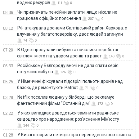
водних ресурсів
111
0
Чи призначать пенсійни виплати, якщо ніколи не
08:36
працював офіційно: пояснення
207
0
РФ атакувала дронами Салтівський район Харкова: є
08:12
влучання у багатоповерхівку, двоє людей загинули
74
0
В Одесі пролунали вибухи та почалися перебої зі
07:29
світлом: місто під ударом дронів та ракет
143
0
Російському Бєлгороду вночі не дала спати серія
06:33
потужних вибухів
126
0
У Німеччині фіксували підозрілі польоти дронів над
05:25
базою, де ремонтують Patriot
71
0
Netflix поселив людину у білборді, що рекламує
03:28
фантастичний фільм "Останній дім"
172
0
У яких випадках доведеться замінити радянське
02:22
свідоцтво про народження: роз'яснення Мін'юсту
344
0
У Києві створили петицію про переведення всіх шкіл на
01:28