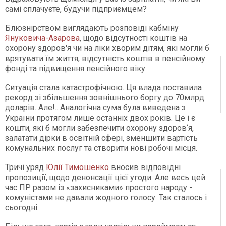
самі сплачуєте, будучи підприємцем?
Блюзнірством виглядають розповіді кабміну
Януковича
-
Азарова
, щодо відсутності коштів на
охорону здоров'я чи на ліки хворим дітям, які могли б
врятувати їм життя; відсутність коштів в пенсійному
фонді та підвищення пенсійного віку.
Ситуація стала катастрофічною. Ця влада поставила
рекорд зі збільшення зовнішнього боргу до 70млрд.
доларів. Але!.. Аналогічна сума була виведена з
України протягом лише останніх двох років. Це і є
кошти, які б могли забезпечити охорону здоров‘я,
залатати дірки в освітній сфері, зменшити вартість
комунальних послуг та створити нові робочі місця.
Тричі уряд
Юлії Тимошенко
вносив відповідні
пропозиції, щодо денонсації цієї угоди. Але весь цей
час ПР разом із «захисниками» простого народу -
комуністами не давали жодного голосу. Так сталось і
сьогодні.