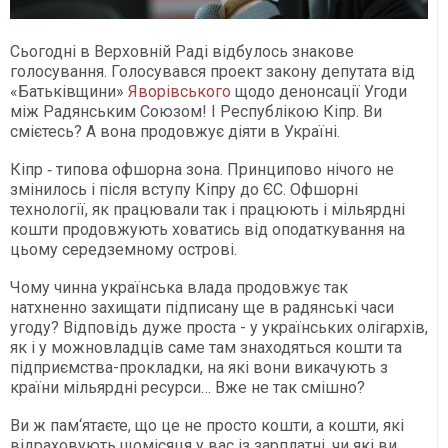
Сьогодні в Верховній Раді відбулось знакове
голосування. Голосувався проект закону депутата від
«Батьківщини»
Яворівського
щодо денонсації Угоди
між Радянським Союзом! І Республікою Кіпр. Ви
смієтесь? А вона продовжує діяти в Україні.
Кіпр ‑ типова офшорна зона. Принципово нічого не
змінилось і після вступу Кіпру до ЄС. Офшорні
технології, як працювали так і працюють і мільярдні
кошти продовжують ховатись від оподаткування на
цьому середземному острові.
Чому чинна українська влада продовжує так
натхненно захищати підписану ще в радянські часи
угоду? Відповідь дуже проста - у українських олігархів,
як і у можновладців саме там знаходяться кошти та
підприємства-прокладки, на які вони викачують з
країни мільярдні ресурси… Вже не так смішно?
Ви ж пам‘ятаєте, що це не просто кошти, а кошти, які
відраховують щомісяця у вас із зарплатні, чи які ви