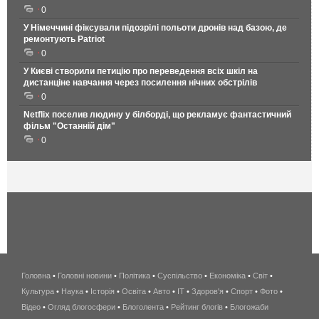
0
У Німеччині фіксували підозрілі польоти дронів над базою, де
ремонтують Patriot
0
У Києві створили петицію про переведення всіх шкіл на
дистанціне навчання через посилення нічних обстрілів
0
Netflix поселив людину у білборді, що рекламує фантастичний
фільм "Останній дім"
0
Головна
•
Головні новини
•
Політика
•
Суспільство
•
Економіка
беспроводной
•
Світ
•
Культура
•
Наука
•
Історія
•
Освіта
•
Авто
•
IT
•
Здоров'я
интернет
•
Спорт
•
Фото
•
Відео
•
Огляд блогосфери
•
Блоголента
•
Рейтинг блогів
киев
•
Блогожаби