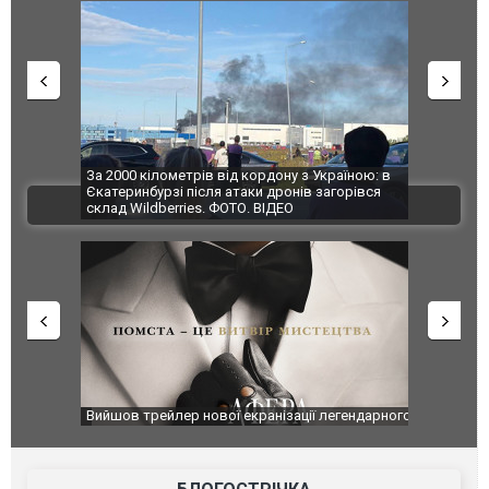
по Сумах,
За 2000 кілометрів від кордону з Україною: в
"Мої іграш
траждали
Єкатеринбурзі після атаки дронів загорівся
суперкарів
ВІДЕО
ині. ФОТО
склад Wildberries. ФОТО. ВІДЕО
оновлення
Вийшов трейлер нової екранізації легендарного
Зеленський
фільму "Афера Томаса Крауна"
перемовин