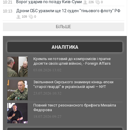
Ворог ударив по поїзду Київ-Суми
10:21
226
0
Дрони СБС уразили ще 12 суден "тіньового флоту" РФ
10:13
109
0
БІЛЬШЕ
АНАЛІТИКА
Кремль не готовий до компромісів і прагне
досягти своїх цілей війною, - Foreign Affairs
03.08.2026 13:02
Звільнення Сирського знаменує кінець епохи
"старої гвардії" в українській армії — NYT
23.07.2026 10:32
Повний текст резонансного брифінга Михайла
Федорова
18.07.2026 09:27