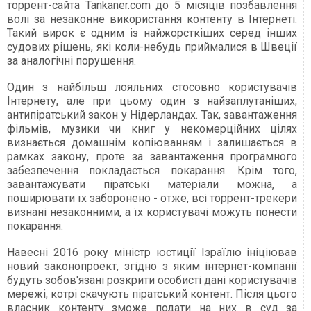
торрент-сайта Tankaner.com до 5 місяців позбавлення
волі за незаконне використання контенту в Інтернеті.
Такий вирок є одним із найжорсткіших серед інших
судових рішень, які коли-небудь приймалися в Швеції
за аналогічні порушення.
Один з найбільш лояльних стосовно користувачів
Інтернету, але при цьому один з найзаплутаніших,
антипіратський закон у Нідерландах. Так, завантаження
фільмів, музики чи книг у некомерційних цілях
визнається домашнім копіюванням і залишається в
рамках закону, проте за завантаження програмного
забезпечення покладається покарання. Крім того,
завантажувати піратські матеріали можна, а
поширювати їх заборонено - отже, всі торрент-трекери
визнані незаконними, а їх користувачі можуть понести
покарання.
Навесні 2016 року міністр юстиції Ізраїлю ініціював
новий законопроект, згідно з яким інтернет-компанії
будуть зобов'язані розкрити особисті дані користувачів
мережі, котрі скачують піратський контент. Після цього
власник контенту зможе подати на них в суд за