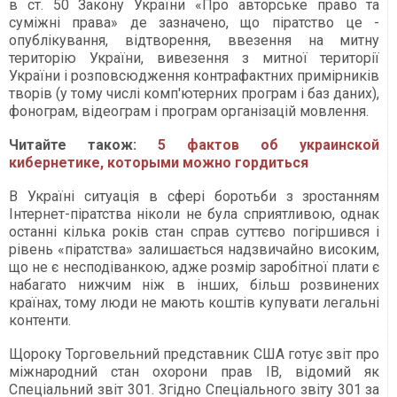
в ст. 50 Закону України «Про авторське право та
суміжні права» де зазначено, що піратство це -
опублікування, відтворення, ввезення на митну
територію України, вивезення з митної території
України і розповсюдження контрафактних примірників
творів (у тому числі комп'ютерних програм і баз даних),
фонограм, відеограм і програм організацій мовлення.
Читайте також:
5 фактов об украинской
кибернетике, которыми можно гордиться
В Україні ситуація в сфері боротьби з зростанням
Інтернет-піратства ніколи не була сприятливою, однак
останні кілька років стан справ суттєво погіршився і
рівень «піратства» залишається надзвичайно високим,
що не є несподіванкою, адже розмір заробітної плати є
набагато нижчим ніж в інших, більш розвинених
країнах, тому люди не мають коштів купувати легальні
контенти.
Щороку Торговельний представник США готує звіт про
міжнародний стан охорони прав ІВ, відомий як
Спеціальний звіт 301. Згідно Спеціального звіту 301 за