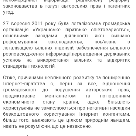
законодавства в галузі авторських прав і патентних
угод.
27 вересня 2011 року була легалізована громадська
організація «Українське піратське співтовариство»,
основними засадами діяльності якої визнано
реформування законодавства, пов'язане з
легалізацією вільних ліцензій, забезпечення вільного
розповсюдження інформації,переведення державних
установ на використання вільних та відкритих
стандартів і технологій.
Отже, причинами невпинного розвитку та поширенню
Інтернет-піратства є, перш за все, відношення
громадськості до порушення авторських прав,
продиктоване менталітетом та погіршенням
економічного стану країни, адже більшість
користувачів не замислюються про негативні наслідки
безкоштовного користування Інтернет контентами,
більш того, вважають це цілком природнім явищем,
навіть не розуміючи, що це незаконно.