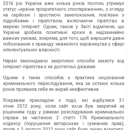
2016 рік Україна вже кілька років поспіль утримує
статус «країни пріоритетного спостереження», з огляду
на серйозні і зростаючі занепокоєння, пов'язані з
підробками і піратством, включаючи піратство в
мережі Інтернет. Однак, також у Звіті відмічене, що
Україна зробила позитивні кроки в надзвичайно
важких умовах, зокрема, для того, щоб вирішити давні
побоювання з приводу невмілого керівництва у сфері
інтелектуальної власності.
Наразі законодавчо закріплені способи захисту від
Інтернет-піратства є не достатньо дієвими.
Одним з таких способів є практика ініціювання
кримінального переслідування, яка за останні кілька
років проявила себе як вкрай неефективна.
Яскравим прикладом є події, які відбулися 31
січня 2012 року, коли сайт ех.ua був закритий за
рішенням суду у рамках розслідування кримінальної
справи за частиною 2 статті 176 Кримінального
кодексу (порушення авторських і суміжних прав),
проте з 3 лютого 2012 року сайт було знову відкрито,