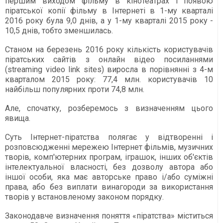
першим виходом фільму в кінотеатрах і появою
піратської копії фільму в Інтернеті в 1-му кварталі
2016 року була 9,0 днів, а у 1-му кварталі 2015 року -
10,5 днів, тобто зменшилась.
Станом на березень 2016 року кількість користувачів
піратських сайтів з онлайн відео посиланнями
(streaming video link sites) виросла в порівнянні з 4-м
кварталом 2015 року: 77,4 млн. користувачів 10
найбільш популярних проти 74,8 млн.
Але, спочатку, розберемось з визначенням цього
явища.
Суть Інтернет-піратства полягає у відтворенні і
розповсюдженні мережею Інтернет фільмів, музичних
творів, комп'ютерних програм, іграшок, інших об'єктів
інтелектуальної власності, без дозволу автора або
іншої особи, яка має авторське право і/або суміжні
права, або без виплати винагороди за використання
творів у встановленому законом порядку.
Законодавче визначення поняття «піратства» міститься