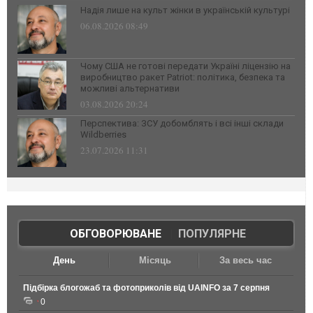
Надія лише на культ жінки в українській культурі
06.08.2026 08:49
Чому США не готові передати Україні ліцензію на
виробництво ракет Patriot: політика, безпека та
можливі альтернативи
03.08.2026 20:24
Перспектива: ЗСУ добомблять і всі інші склади
Wildberries
23.07.2026 11:31
ОБГОВОРЮВАНЕ
|
ПОПУЛЯРНЕ
День
Місяць
За весь час
Підбірка блогожаб та фотоприколів від UAINFO за 7 серпня
0