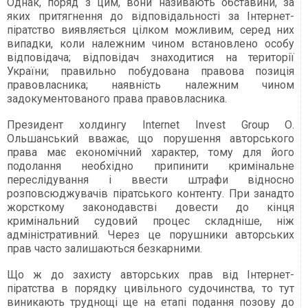
Однак, поряд з цим, вони називають обставини, за
яких притягнення до відповідальності за Інтернет-
піратство виявляється цілком можливим, серед них
випадки, коли належним чином встановлено осо­бу
відповідача; відповідач знаходитися на території
України; правильно побудована правова позиція
правовласника; наявність належним чином
задокументованого права правовласника.
Президент холдингу Internet Invest Group О.
Ольшанський вважає, що порушення авторського
права має економічний характер, тому для його
подолання необхідно припинити кримінальне
переслідування і ввести штрафи відносно
розповсюджувачів піратського контенту. При занадто
жорсткому законодавстві довести до кінця
кримінальний судовий процес складніше, ніж
адміністративний. Через це порушники авторських
прав часто залишаються безкарними.
Що ж до захисту авторських прав від Інтернет-
піратства в порядку цивільного судочинства, то тут
виникають труднощі ще на етапі подання позову до