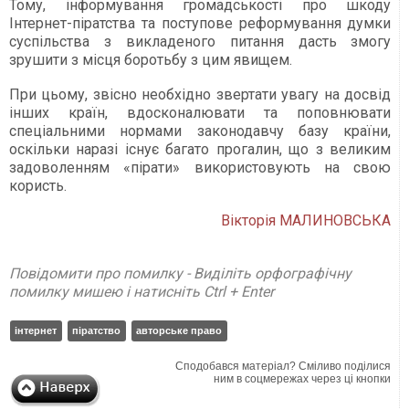
Тому, інформування громадськості про шкоду
Інтернет-піратства та поступове реформування думки
суспільства з викладеного питання дасть змогу
зрушити з місця боротьбу з цим явищем.
При цьому, звісно необхідно звертати увагу на досвід
інших країн, вдосконалювати та поповнювати
спеціальними нормами законодавчу базу країни,
оскільки наразі існує багато прогалин, що з великим
задоволенням «пірати» використовують на свою
користь.
Вікторія МАЛИНОВСЬКА
Повідомити про помилку - Виділіть орфографічну
помилку мишею і натисніть Ctrl + Enter
інтернет
піратство
авторське право
Сподобався матеріал? Сміливо поділися
ним в соцмережах через ці кнопки