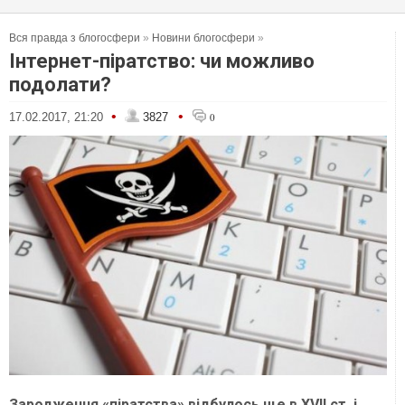
Вся правда з блогосфери
»
Новини блогосфери
»
Інтернет-піратство: чи можливо
подолати?
•
•
17.02.2017, 21:20
3827
0
Зародження «піратства» відбулось ще в ХVІІ ст. і