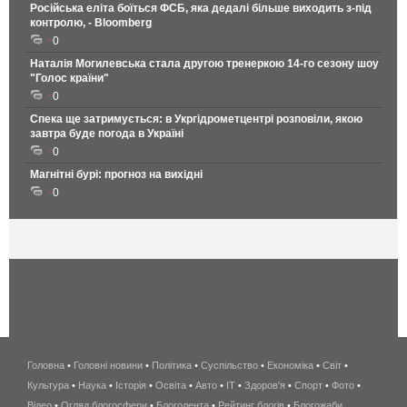
Російська еліта боїться ФСБ, яка дедалі більше виходить з-під
контролю, - Bloomberg
0
Наталія Могилевська стала другою тренеркою 14-го сезону шоу
"Голос країни"
0
Спека ще затримується: в Укргідрометцентрі розповіли, якою
завтра буде погода в Україні
0
Магнітні бурі: прогноз на вихідні
0
Головна
•
Головні новини
•
Політика
•
Суспільство
•
Економіка
беспроводной
•
Світ
•
Культура
•
Наука
•
Історія
•
Освіта
•
Авто
•
IT
•
Здоров'я
интернет
•
Спорт
•
Фото
•
Відео
•
Огляд блогосфери
•
Блоголента
•
Рейтинг блогів
киев
•
Блогожаби