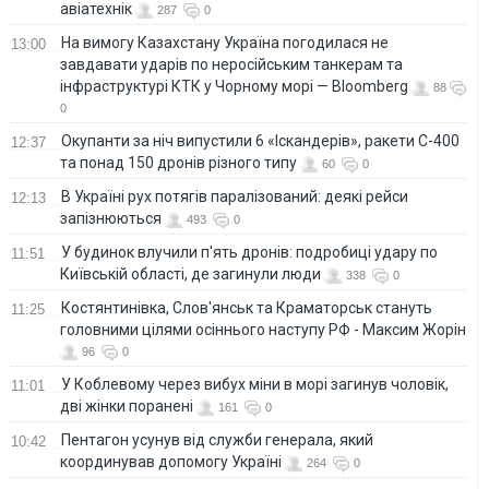
авіатехнік
287
0
На вимогу Казахстану Україна погодилася не
13:00
завдавати ударів по неросійським танкерам та
інфраструктурі КТК у Чорному морі — Bloomberg
88
0
Окупанти за ніч випустили 6 «Іскандерів», ракети С-400
12:37
та понад 150 дронів різного типу
60
0
В Україні рух потягів паралізований: деякі рейси
12:13
запізнюються
493
0
У будинок влучили п'ять дронів: подробиці удару по
11:51
Київській області, де загинули люди
338
0
Костянтинівка, Слов'янськ та Краматорськ стануть
11:25
головними цілями осіннього наступу РФ - Максим Жорін
96
0
У Коблевому через вибух міни в морі загинув чоловік,
11:01
дві жінки поранені
161
0
Пентагон усунув від служби генерала, який
10:42
координував допомогу Україні
264
0