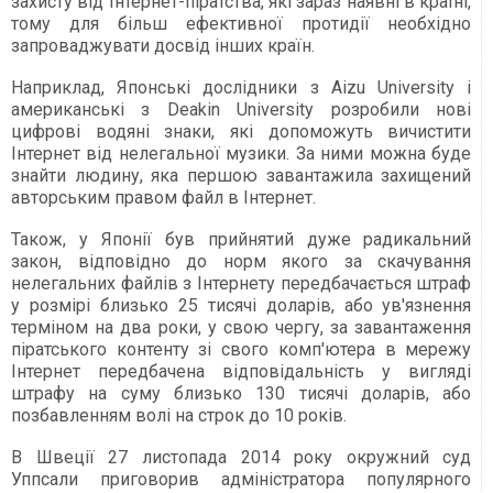
захисту від Інтернет-піратства, які зараз наявні в країні,
тому для більш ефективної протидії необхідно
запроваджувати досвід інших країн.
Наприклад, Японські дослідники з Aizu University і
американські з Deakin University розробили нові
цифрові водяні знаки, які допоможуть вичистити
Інтернет від нелегальної музики. За ними можна буде
знайти людину, яка першою завантажила захищений
авторським правом файл в Інтернет.
Також, у Японії був прийнятий дуже радикальний
закон, відповідно до норм якого за скачування
нелегальних файлів з Інтернету передбачається штраф
у розмірі близько 25 тисячі доларів, або ув'язнення
терміном на два роки, у свою чергу, за завантаження
піратського контенту зі свого комп'ютера в мережу
Інтернет передбачена відповідальність у вигляді
штрафу на суму близько 130 тисячі доларів, або
позбавленням волі на строк до 10 років.
В Швеції 27 листопада 2014 року окружний суд
Уппсали приговорив адміністратора популярного