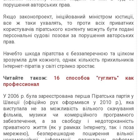
порушення авторських прав.
Якщо законопроект, ініційований міністром юстиції,
все ж таки ухвалять, то проти всіх приватних
користувачів піратського контенту можуть бути подані
персональні судові позови за порушення авторських
прав.
Начебто шкода піратства є беззаперечною та цілком
зрозуміла для кожного, однак кількість прихильників
Інтернет-піратів у світі стрімко зростає.
Читайте також:
16 способов "гуглить" как
профессионал
У 2006 р. була зареєстрована перша Піратська партія у
Швеції (офіційно рух оформився у 2010 р.), яка
виступала не за можливість вільного скачування
фільмів, музики чи комерційного програмного
забезпечення, а за свободу і недоторканність
приватного життя (як у рамках Інтернету, так і поза
мережею), безперешкодне поширення вільної
некомерційної інформації, радикальну реформу