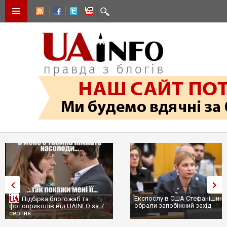
Експослу в США Стефанішиній
Трамп не передасть Україні
обрали запобіжний захід
сотні ракет до Patriot, бо у С
...