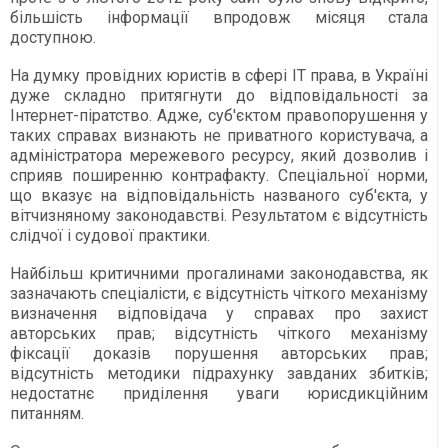
більшість інформації впродовж місяця стала
доступною.
На думку провідних юристів в сфері ІТ права, в Україні
дуже складно притягнути до відповідальності за
Інтернет­-піратство. Адже, суб'єктом правопорушення у
таких справах визнають не приватного користувача, а
адміністратора мережевого ресурсу, який дозволив і
сприяв поширенню контрафакту. Спеціальної норми,
що вказує на відповідальність названого суб'єкта, у
вітчизняному законодавстві. Результатом є відсутність
слідчої і судової практики.
Найбільш критичними прогалинами зако­нодавства, як
зазначають спеціалісти, є відсутність чіткого механізму
виз­начення відповідача у справах про захист
авторських прав; відсутність чіткого механізму
фіксації доказів порушення авторських прав;
відсутність методики підрахунку завданих збитків;
недостатнє приділення уваги юрисдикційним
питанням.