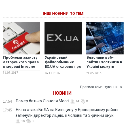
ІНШІ НОВИНИ ПО ТЕМІ
Проблеми захисту
Український
Власники веб-
авторського права
файлообмінник
сайтів і хостингів в
в мережі Інтернет
EX.UA оголосив про
Україні можуть
припинення роботи
опинитися «під
31.03.2017
16.11.2016
21.05.2016
ковпаком»
Правила коментування ! »
НОВИНИ
Помер батько Ліонеля Мессі
17:54
14
0
Нічна атака БпЛА на Київщину: у Броварському районі
17:45
загинули директор ліцею, її чоловік та 3-річний онук
18
0