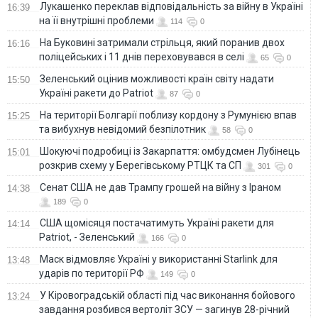
Лукашенко переклав відповідальність за війну в Україні
16:39
на її внутрішні проблеми
114
0
На Буковині затримали стрільця, який поранив двох
16:16
поліцейських і 11 днів переховувався в селі
65
0
Зеленський оцінив можливості країн світу надати
15:50
Україні ракети до Patriot
87
0
На території Болгарії поблизу кордону з Румунією впав
15:25
та вибухнув невідомий безпілотник
58
0
Шокуючі подробиці із Закарпаття: омбудсмен Лубінець
15:01
розкрив схему у Берегівському РТЦК та СП
301
0
Сенат США не дав Трампу грошей на війну з Іраном
14:38
189
0
США щомісяця постачатимуть Україні ракети для
14:14
Patriot, - Зеленський
166
0
Маск відмовляє Україні у використанні Starlink для
13:48
ударів по території РФ
149
0
У Кіровоградській області під час виконання бойового
13:24
завдання розбився вертоліт ЗСУ — загинув 28-річний