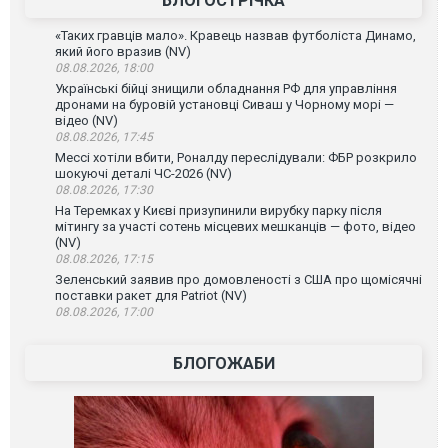
БЛОГОСТРІЧКА
«Таких гравців мало». Кравець назвав футболіста Динамо,
який його вразив (NV)
08.08.2026, 18:00
Українські бійці знищили обладнання РФ для управління
дронами на буровій установці Сиваш у Чорному морі —
відео (NV)
08.08.2026, 17:45
Мессі хотіли вбити, Роналду переслідували: ФБР розкрило
шокуючі деталі ЧС-2026 (NV)
08.08.2026, 17:30
На Теремках у Києві призупинили вирубку парку після
мітингу за участі сотень місцевих мешканців — фото, відео
(NV)
08.08.2026, 17:15
Зеленський заявив про домовленості з США про щомісячні
поставки ракет для Patriot (NV)
08.08.2026, 17:00
БЛОГОЖАБИ