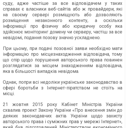
суду, адже частіше за все відповідачем у таких
справах є власники веб-сайтів або ж провайдери, які
на своєму сервері розміщують або дозволяють
розміщення незаконного контенту, а оскільки
інформації про фізичну або юридичну особу яка
здійснює моніторинг домену чи серверу, частіш за все
невідомі, подання позову значно ускладнено.
При цьому, при подачі позовної заяви необхідно мати
інформацію про місцезнаходження відповідача, тому
що спір щодо порушення авторського права повинен
розглядатися за місцем знаходженням відповідача,
яка в більшості випадків невідома.
Однак, попри всі недоліки українське законодавство в
сфері боротьби з Інтернет-піратством не стоїть на
місці.
21 жовтня 2015 року Кабінет Міністрів України
схвалив проект Закону України «Про внесення змін до
деяких законодавчих актів України щодо захисту
авторського права і суміжних прав у мережі Інтернет»,
який був підготовлений Міністерством економічного