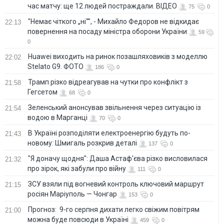
час матчу: ще 12 людей постраждали. ВІДЕО
75
0
"Немає чіткого „ні“", - Михайло Федоров не відкидає
22:13
повернення на посаду міністра оборони України
59
0
Huawei виходить на ринок позашляховиків з моделлю
22:02
Stelato G9. ФОТО
186
0
Трамп різко відреагував на чутки про конфлікт з
21:58
Гегсетом
68
0
Зеленський анонсував звільнення через ситуацію із
21:54
водою в Марганці
70
0
В Україні розподіляти електроенергію будуть по-
21:43
новому: Шмигаль розкрив деталі
137
0
"Я доначу щодня": Даша Астаф'єва різко висловилася
21:32
про зірок, які забули про війну
111
0
ЗСУ взяли під вогневий контроль ключовий маршрут
21:15
росіян Маріуполь — Чонгар
153
0
Прогноз: 9-го серпня дихати легко свіжим повітрям
21:00
можна буде повсюди в Україні
459
0