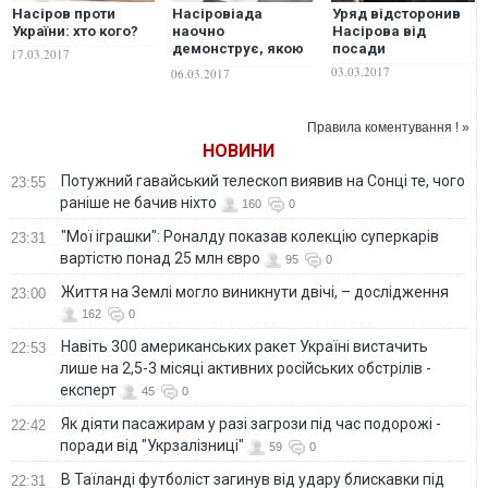
Насіров проти
Насіровіада
Уряд відсторонив
України: хто кого?
наочно
Насірова від
демонструє, якою
посади
17.03.2017
розгалуженою є
03.03.2017
06.03.2017
корупційна гідра –
Гопко
Правила коментування ! »
НОВИНИ
Потужний гавайський телескоп виявив на Сонці те, чого
23:55
раніше не бачив ніхто
160
0
"Мої іграшки": Роналду показав колекцію суперкарів
23:31
вартістю понад 25 млн євро
95
0
Життя на Землі могло виникнути двічі, – дослідження
23:00
162
0
Навіть 300 американських ракет Україні вистачить
22:53
лише на 2,5-3 місяці активних російських обстрілів -
експерт
45
0
Як діяти пасажирам у разі загрози під час подорожі -
22:42
поради від "Укрзалізниці"
59
0
В Таїланді футболіст загинув від удару блискавки під
22:31