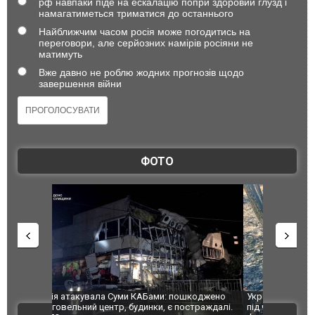
рф навпаки піде на ескалацію попри здоровий глузд і
намагатиметься триматися до останнього
Найближчим часом росія може погодитись на
переговори, але серйозних намірів росіяни не
матимуть
Вже давно не роблю жодних прогнозів щодо
завершення війни
ФОТО
шкоджено
Українські надзвичайники врятували козуленя
СБУ за спр
траждалі.
під час ліквідації масштабної лісової пожежі у
Болгарії з