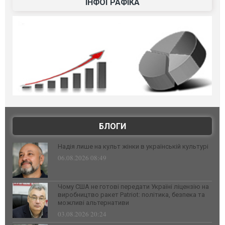
ІНФОГРАФІКА
БЛОГИ
Надія лише на культ жінки в українській культурі
06.08.2026 08:49
Чому США не готові передати Україні ліцензію на
виробництво ракет Patriot: політика, безпека та
можливі альтернативи
03.08.2026 20:24