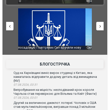
ВІДЕО
Франції
ФОТО
чили нову
Сили оборони уразили Ярославський НПЗ:
Неймар вла
губернатор регіону заявив про наймасштабнішу
"Сантоса".
атаку. ВІДЕО
БЛОГОСТРІЧКА
Суд на Харківщині виніс вирок студенці з Китаю, яка
намагалась відправити додому деталь від винищувача
(NV)
07.08.2026, 03:31
Випробування на міцність: несподіваний крок короля
Чарльза став перевіркою для Вільяма та Кейт (Факти)
07.08.2026, 03:01
Другий за величиною джекпот лотереї. Чоловік з США
став мультимільйонером, вигравши понад 3 мільйони