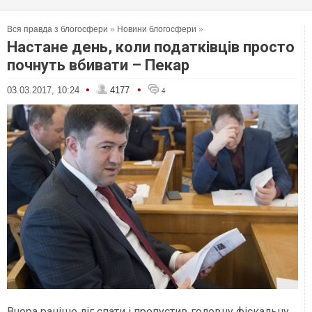
Вся правда з блогосфери
»
Новини блогосфери
»
Настане день, коли податківців просто
почнуть вбивати – Пекар
•
•
03.03.2017, 10:24
4177
4
Вчора раніше ліг спати і пропустив головну фіскальну