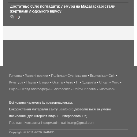
Достатньо було погладити: лемури на Мадагаскарі стали
жертвами людського вірусу
0
Головна
•
Головні новини
•
Політика
•
Суспільство
•
Економіка
беспроводной
•
Світ
•
Культура
•
Наука
•
Історія
•
Освіта
•
Авто
•
IT
•
Здоров'я
интернет
•
Спорт
•
Фото
•
Відео
•
Огляд блогосфери
•
Блоголента
•
Рейтинг блогів
киев
•
Блогожаби
и
Всі новини належать їх правовласникам.
область
Використання матеріалів сайту
uainfo.org
дозволяється за умови
wimax
посилання (для інтернет-видань - гіперпосилання).
интернет
Про нас
.
Контактна інформація
.
uainfo.org@gmail.com
в
киеве
Copyright © 2011-2026 UAINFO.
и