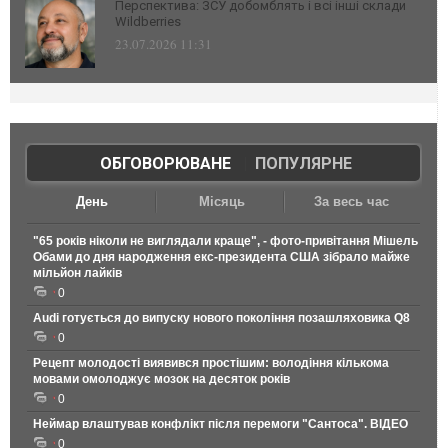
Перспектива: ЗСУ добомблять і всі інші склади
Wildberries
23.07.2026 11:31
ОБГОВОРЮВАНЕ
|
ПОПУЛЯРНЕ
День
Місяць
За весь час
"65 років ніколи не виглядали краще", - фото-привітання Мішель
Обами до дня народження екс-президента США зібрало майже
мільйон лайків
0
Audi готується до випуску нового покоління позашляховика Q8
0
Рецепт молодості виявився простішим: володіння кількома
мовами омолоджує мозок на десяток років
0
Неймар влаштував конфлікт після перемоги "Сантоса". ВІДЕО
0