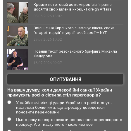
Кремль не готовий до компромісів і прагне
досягти своїх цілей війною, - Foreign Affairs
03.08.2026 13:02
Звільнення Сирського знаменує кінець епохи
"старої гвардії" в українській армії — NYT
23.07.2026 10:32
Повний текст резонансного брифінга Михайла
Федорова
18.07.2026 09:27
ОПИТУВАННЯ
На вашу думку, коли далекобійні санкції України
примусять росію сісти за стіл переговорів?
У найближчі місяці удари України по росії стануть
настільки болючими, що агресору доведеться
поновити перемовини
Цього року не варто чекати поновлення переговорного
процесу. А от наступного - можливо все