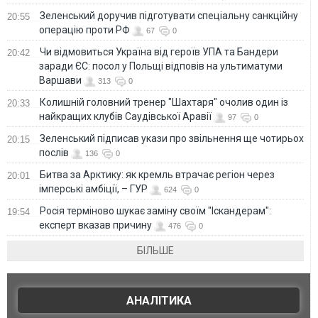
Зеленський доручив підготувати спеціальну санкційну
20:55
операцію проти РФ
67
0
Чи відмовиться Україна від героїв УПА та Бандери
20:42
заради ЄС: посол у Польщі відповів на ультиматуми
Варшави
313
0
Колишній головний тренер "Шахтаря" очолив один із
20:33
найкращих клубів Саудівської Аравії
97
0
Зеленський підписав укази про звільнення ще чотирьох
20:15
послів
136
0
Битва за Арктику: як кремль втрачає регіон через
20:01
імперські амбіції, – ГУР
624
0
Росія терміново шукає заміну своїм "Іскандерам":
19:54
експерт вказав причину
476
0
БІЛЬШЕ
АНАЛІТИКА