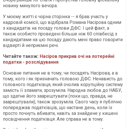
новину минулого вечора.
У моєму житті є чорна сторінка -- я брав участь у
кадровій комісії, що відібрала Романа Насірова одним
з кандидатів на посаду голови ДФС. І цей факт, а
також особисто проведені більше ніж 60 співбесід з
кандидатами на цю посаду дають мені право говорити
відверті й неприємні речі.
Читайте також:
Насіров прикрив очі на лотерейні
податки - розслідування
Основне питання не в тому, чи посадять Насірова, а в
тому, кого і як призначать головою ДФС. Ненависть до
головного податківця, який очолив корупційну систему
замість її зламати, зрозуміла. Народна любов до НАБУ,
що здатне його заарештувати (поки що, правда, не
заарештували), також зрозуміла. Свого часу я публічно
попереджав податківців, що настане день, коли їх
просто почнуть вбивати, навіть за знайдене у кишені
посвідчення податківця. Але справа не в тому.