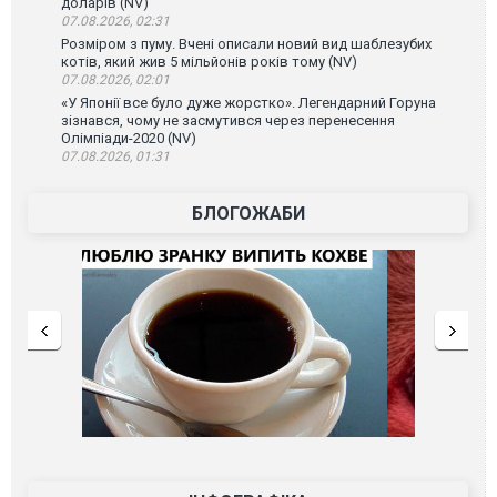
доларів (NV)
07.08.2026, 02:31
Розміром з пуму. Вчені описали новий вид шаблезубих
котів, який жив 5 мільйонів років тому (NV)
07.08.2026, 02:01
«У Японії все було дуже жорстко». Легендарний Горуна
зізнався, чому не засмутився через перенесення
Олімпіади-2020 (NV)
07.08.2026, 01:31
БЛОГОЖАБИ