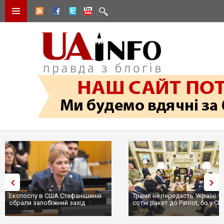
Експослу в США Стефанішиній
Трамп не передасть Україні
обрали запобіжний захід
сотні ракет до Patriot, бо у С
...