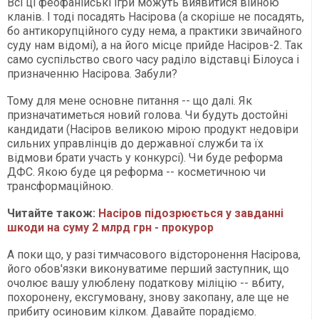
Всі ці феофанійські ігри можуть виявитися війною
кланів. І тоді посадять Насірова (а скоріше не посадять,
бо антикорупційного суду нема, а практики звичайного
суду нам відомі), а на його місце прийде Насіров-2. Так
само суспільство свого часу раділо відставці Білоуса і
призначенню Насірова. Забули?
Тому для мене основне питання -- що далі. Як
призначатиметься новий голова. Чи будуть достойні
кандидати (Насіров великою мірою продукт недовіри
сильних управлінців до державної служби та їх
відмови брати участь у конкурсі). Чи буде реформа
ДФС. Якою буде ця реформа -- косметичною чи
трансформаційною.
Читайте також:
Насіров підозрюється у завданні
шкоди на суму 2 млрд грн - прокурор
А поки що, у разі тимчасового відсторонення Насірова,
його обов'язки виконуватиме перший заступник, що
очолює вашу улюблену податкову міліцію -- вбиту,
похоронену, ексгумовану, знову закопану, але ще не
прибиту осиновим кілком. Давайте порадіємо.