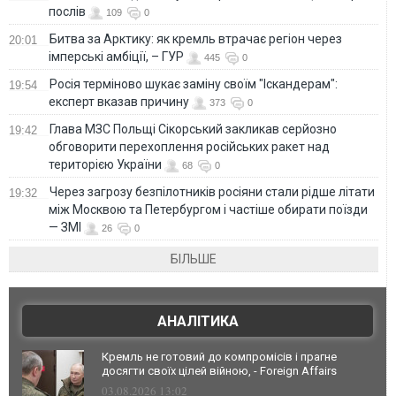
послів
109
0
Битва за Арктику: як кремль втрачає регіон через
20:01
імперські амбіції, – ГУР
445
0
Росія терміново шукає заміну своїм "Іскандерам":
19:54
експерт вказав причину
373
0
Глава МЗС Польщі Сікорський закликав серйозно
19:42
обговорити перехоплення російських ракет над
територією України
68
0
Через загрозу безпілотників росіяни стали рідше літати
19:32
між Москвою та Петербургом і частіше обирати поїзди
— ЗМІ
26
0
БІЛЬШЕ
АНАЛІТИКА
Кремль не готовий до компромісів і прагне
досягти своїх цілей війною, - Foreign Affairs
03.08.2026 13:02