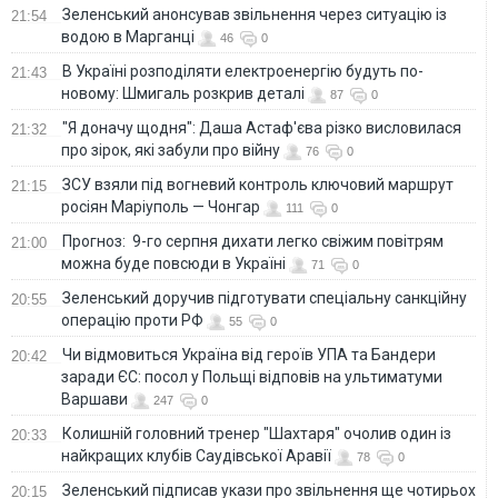
Зеленський анонсував звільнення через ситуацію із
21:54
водою в Марганці
46
0
В Україні розподіляти електроенергію будуть по-
21:43
новому: Шмигаль розкрив деталі
87
0
"Я доначу щодня": Даша Астаф'єва різко висловилася
21:32
про зірок, які забули про війну
76
0
ЗСУ взяли під вогневий контроль ключовий маршрут
21:15
росіян Маріуполь — Чонгар
111
0
Прогноз: 9-го серпня дихати легко свіжим повітрям
21:00
можна буде повсюди в Україні
71
0
Зеленський доручив підготувати спеціальну санкційну
20:55
операцію проти РФ
55
0
Чи відмовиться Україна від героїв УПА та Бандери
20:42
заради ЄС: посол у Польщі відповів на ультиматуми
Варшави
247
0
Колишній головний тренер "Шахтаря" очолив один із
20:33
найкращих клубів Саудівської Аравії
78
0
Зеленський підписав укази про звільнення ще чотирьох
20:15