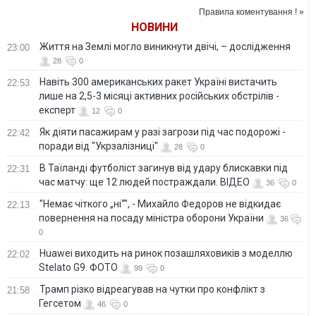
виконання
Правила коментування ! »
домовленостей
НОВИНИ
Життя на Землі могло виникнути двічі, – дослідження
23:00
28
0
Навіть 300 американських ракет Україні вистачить
22:53
лише на 2,5-3 місяці активних російських обстрілів -
експерт
12
0
Як діяти пасажирам у разі загрози під час подорожі -
22:42
поради від "Укрзалізниці"
28
0
В Таїланді футболіст загинув від удару блискавки під
22:31
час матчу: ще 12 людей постраждали. ВІДЕО
36
0
"Немає чіткого „ні“", - Михайло Федоров не відкидає
22:13
повернення на посаду міністра оборони України
36
0
Huawei виходить на ринок позашляховиків з моделлю
22:02
Stelato G9. ФОТО
99
0
Трамп різко відреагував на чутки про конфлікт з
21:58
Гегсетом
46
0