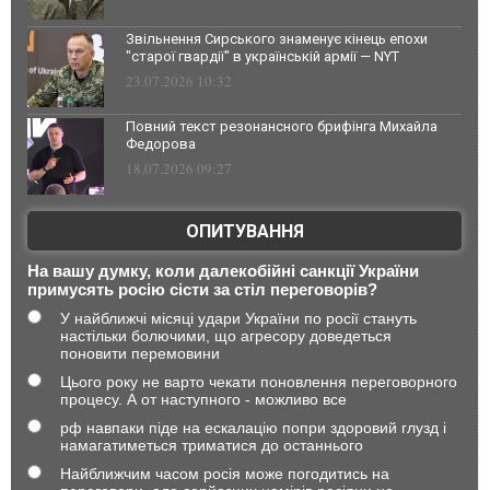
Звільнення Сирського знаменує кінець епохи
"старої гвардії" в українській армії — NYT
23.07.2026 10:32
Повний текст резонансного брифінга Михайла
Федорова
18.07.2026 09:27
ОПИТУВАННЯ
На вашу думку, коли далекобійні санкції України
примусять росію сісти за стіл переговорів?
У найближчі місяці удари України по росії стануть
настільки болючими, що агресору доведеться
поновити перемовини
Цього року не варто чекати поновлення переговорного
процесу. А от наступного - можливо все
рф навпаки піде на ескалацію попри здоровий глузд і
намагатиметься триматися до останнього
Найближчим часом росія може погодитись на