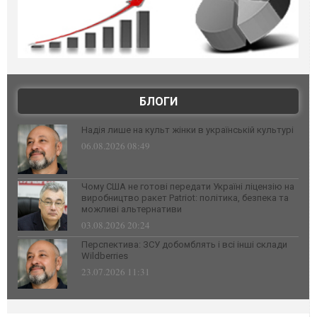
БЛОГИ
Надія лише на культ жінки в українській культурі
06.08.2026 08:49
Чому США не готові передати Україні ліцензію на
виробництво ракет Patriot: політика, безпека та
можливі альтернативи
03.08.2026 20:24
Перспектива: ЗСУ добомблять і всі інші склади
Wildberries
23.07.2026 11:31