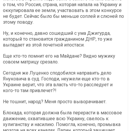
о том, что Россия, страна, которая напала на Украину и
оккупировала ее земли, участвовать в этом конкурсе
не будет. Сейчас было бы меньше соплей и слюней по
этому поводу.
Ну, и конечно, давно сошедший с ума Джигурда,
который то становится гражданином ДНР, то уже
выпадает из этой почетной ипостаси.
Еще кто-то помнит его на Майдане? Видно мужику
совсем матрицу срезало.
Сегодня же Луценко сподобился направить дело
Януковича в суд. Господи, неужели еще кто-то в
Украине верит, что эта власть что-то расследует и
кого-то там привлечет?!
Не тошнит, народ? Меня просто выворачивает.
Блокада, которая должна была перерасти в массовое
движение, охватившее всю Украину, свелось к
хулиганству и насилию. Помогла, конечно, промывка
мозгов на всех каналах. Лапин, который защищает