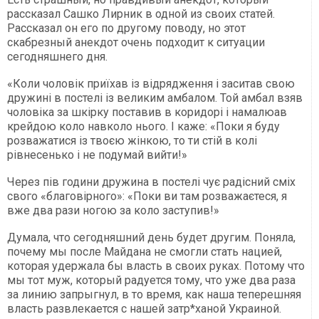
рассказал Сашко Лирник в одной из своих статей.
Рассказал он его по другому поводу, но этот
скабрезный анекдот очень подходит к ситуации
сегодняшнего дня.
«Коли чоловік приїхав із відрядження і заситав свою
дружині в постелі із великим амбалом. Той амбал взяв
чоловіка за шкірку поставив в коридорі і намалюав
крейдою коло навколо нього. І каже: «Поки я буду
розважатися із твоєю жінкою, то ти стій в колі
рівнесенько і не подумай вийти!»
Через пів години дружина в постелі чує радісний сміх
свого «благовірного»: «Поки ви там розважаєтеся, я
вже два рази ногою за коло заступив!»
Думала, что сегодняшний день будет другим. Поняла,
почему мы после Майдана не смогли стать нацией,
которая удержала бы власть в своих руках. Потому что
мы тот муж, который радуется тому, что уже два раза
за линию запрыгнул, в то время, как наша теперешняя
власть развлекается с нашей затр*ханой Украиной.