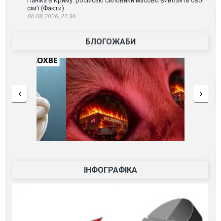
Паніка в Криму: російські силовики масово вивозять свої
сім’ї (Факти)
06.08.2026, 21:36
БЛОГОЖАБИ
ІНФОГРАФІКА