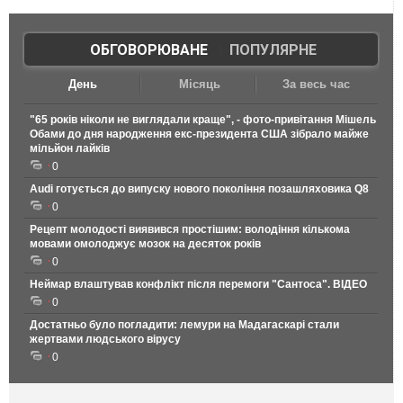
ОБГОВОРЮВАНЕ
|
ПОПУЛЯРНЕ
День
Місяць
За весь час
"65 років ніколи не виглядали краще", - фото-привітання Мішель
Обами до дня народження екс-президента США зібрало майже
мільйон лайків
0
Audi готується до випуску нового покоління позашляховика Q8
0
Рецепт молодості виявився простішим: володіння кількома
мовами омолоджує мозок на десяток років
0
Неймар влаштував конфлікт після перемоги "Сантоса". ВІДЕО
0
Достатньо було погладити: лемури на Мадагаскарі стали
жертвами людського вірусу
0