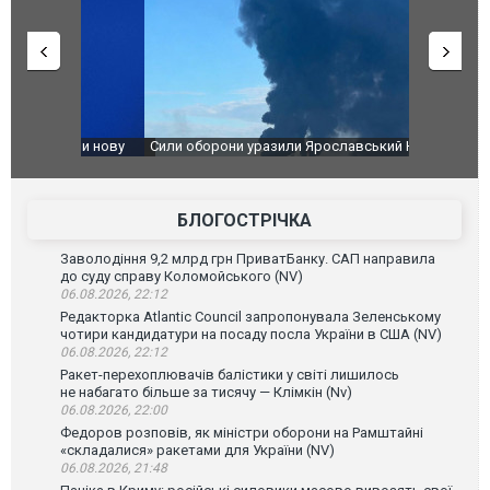
чили нову
Сили оборони уразили Ярославський НПЗ:
Неймар вла
губернатор регіону заявив про наймасштабнішу
"Сантоса".
атаку. ВІДЕО
БЛОГОСТРІЧКА
Заволодіння 9,2 млрд грн ПриватБанку. САП направила
до суду справу Коломойського (NV)
06.08.2026, 22:12
Редакторка Atlantic Council запропонувала Зеленському
чотири кандидатури на посаду посла України в США (NV)
06.08.2026, 22:12
Ракет-перехоплювачів балістики у світі лишилось
не набагато більше за тисячу — Клімкін (Nv)
06.08.2026, 22:00
Федоров розповів, як міністри оборони на Рамштайні
«складалися» ракетами для України (NV)
06.08.2026, 21:48