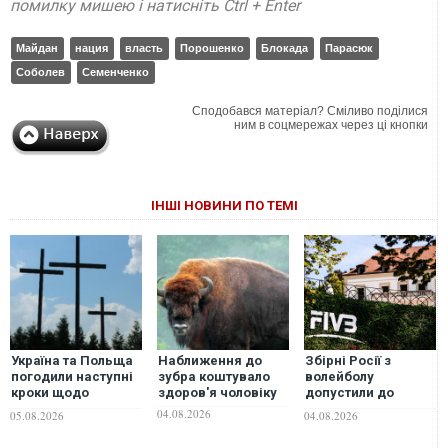
помилку мишею і натисніть Ctrl + Enter
Майдан
нация
власть
Порошенко
Блокада
Парасюк
Соболев
Семенченко
Сподобався матеріал? Сміливо поділися
ним в соцмережах через ці кнопки
ІНШІ НОВИНИ ПО ТЕМІ
Україна та Польща
Наближення до
Збірні Росії з
погодили наступні
зубра коштувало
волейболу
кроки щодо
здоров'я чоловіку
допустили до
ексгумацій: у
участі у матчах Ліги
04.08.2026
05.08.2026
04.08.2026
Львові підбили
націй-2027
підсумки