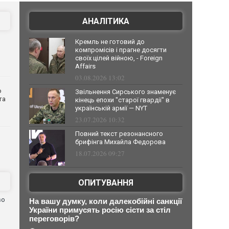
АНАЛІТИКА
Кремль не готовий до
компромісів і прагне досягти
своїх цілей війною, - Foreign
Affairs
03.08.2026 13:02
о
Звільнення Сирського знаменує
та
кінець епохи "старої гвардії" в
українській армії — NYT
23.07.2026 10:32
Повний текст резонансного
брифінга Михайла Федорова
18.07.2026 09:27
ОПИТУВАННЯ
во
На вашу думку, коли далекобійні санкції
України примусять росію сісти за стіл
переговорів?