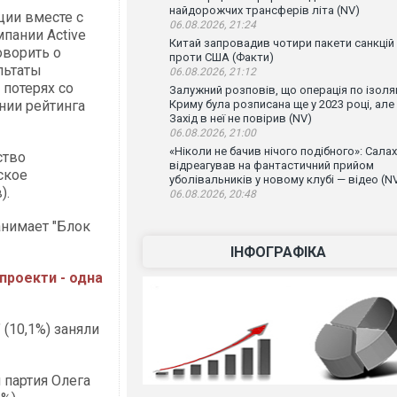
найдорожчих трансферів літа (NV)
ции вместе с
06.08.2026, 21:24
пании Active
Китай запровадив чотири пакети санкцій
оворить о
проти США (Факти)
льтаты
06.08.2026, 21:12
потерях со
Залужний розповів, що операція по ізоляц
нии рейтинга
Криму була розписана ще у 2023 році, але
Захід в неї не повірив (NV)
06.08.2026, 21:00
«Ніколи не бачив нічого подібного»: Салах
ство
відреагував на фантастичний прийом
ское
уболівальників у новому клубі — відео (N
).
06.08.2026, 20:48
анимает "Блок
ІНФОГРАФІКА
 проекти - одна
 (10,1%) заняли
 партия Олега