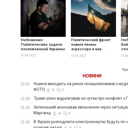
Небоженко:
Политический фронт:
Неб
Политические задачи
новые планы
Бай
послевоенной Украины
агрессора и как
спо
победить врага
аме
21.06.2022
15.05.2022
15.0
пол
Укр
Пра
НОВИНИ
Huawei виходить на ринок позашляховиків з моде
22:02
ФОТО
11
0
Трамп різко відреагував на чутки про конфлікт з 
21:58
Зеленський анонсував звільнення через ситуацію
21:54
Марганці
14
0
В Україні розподіляти електроенергію будуть по
21:43
розкрив деталі
42
0