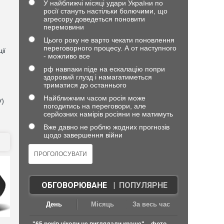
У найближчі місяці удари України по
росії стануть настільки болючими, що
агресору доведеться поновити
перемовини
Цього року не варто чекати поновлення
переговорного процесу. А от наступного
ії
- можливо все
рф навпаки піде на ескалацію попри
здоровий глузд і намагатиметься
триматися до останнього
Найближчим часом росія може
V)
погодитись на переговори, але
серйозних намірів росіяни не матимуть
Вже давно не роблю жодних прогнозів
щодо завершення війни
ОБГОВОРЮВАНЕ
|
ПОПУЛЯРНЕ
День
Місяць
За весь час