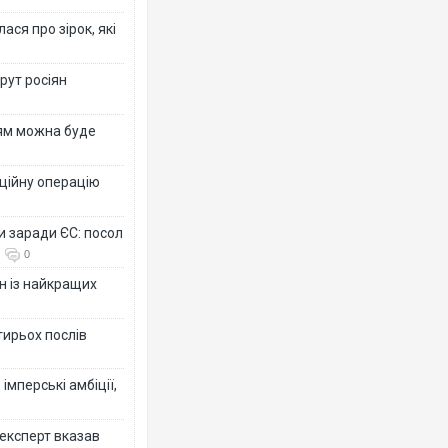
ся про зірок, які
рут росіян
рям можна буде
ційну операцію
и заради ЄС: посол
0
н із найкращих
тирьох послів
імперські амбіції,
 експерт вказав