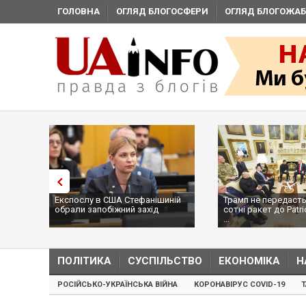
ГОЛОВНА
ОГЛЯД БЛОГОСФЕРИ
ОГЛЯД БЛОГОЖАБ
Експослу в США Стефанішиній
Трамп не передасть
обрали запобіжний захід
сотні ракет до Patri
...
ПОЛІТИКА
СУСПІЛЬСТВО
ЕКОНОМІКА
Н
РОСІЙСЬКО-УКРАЇНСЬКА ВІЙНА
КОРОНАВІРУС COVID-19