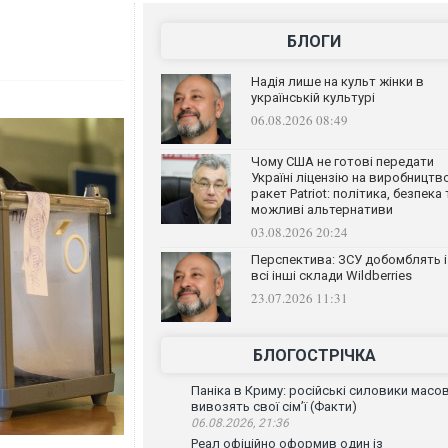
БЛОГИ
Надія лише на культ жінки в
українській культурі
06.08.2026 08:49
Чому США не готові передати
Україні ліцензію на виробництв
ракет Patriot: політика, безпека 
можливі альтернативи
03.08.2026 20:24
Перспектива: ЗСУ добомблять і
всі інші склади Wildberries
23.07.2026 11:31
БЛОГОСТРІЧКА
Паніка в Криму: російські силовики масо
вивозять свої сім’ї (Факти)
06.08.2026, 21:36
Реал офіційно оформив один із