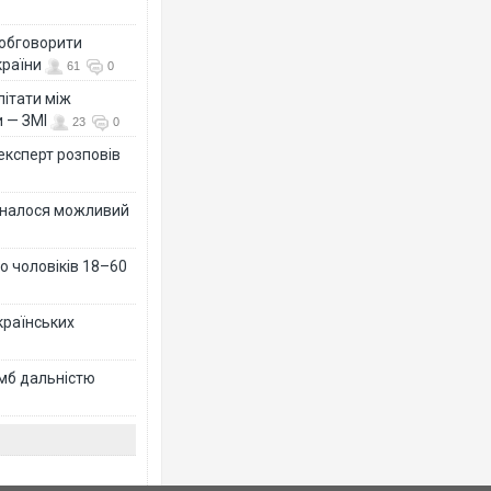
 обговорити
країни
61
0
літати між
и — ЗМІ
23
0
 експерт розповів
ізналося можливий
о чоловіків 18–60
країнських
омб дальністю