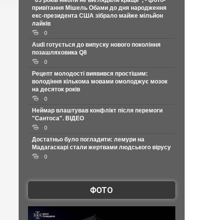
"65 років ніколи не виглядали краще", - фото-
привітання Мішель Обами до дня народження
екс-президента США зібрало майже мільйон
лайків
0
Audi готується до випуску нового покоління
позашляховика Q8
0
Рецепт молодості виявився простішим:
володіння кількома мовами омолоджує мозок
на десяток років
0
Неймар влаштував конфлікт після перемоги
"Сантоса". ВІДЕО
0
Достатньо було погладити: лемури на
Мадагаскарі стали жертвами людського вірусу
0
ФОТО