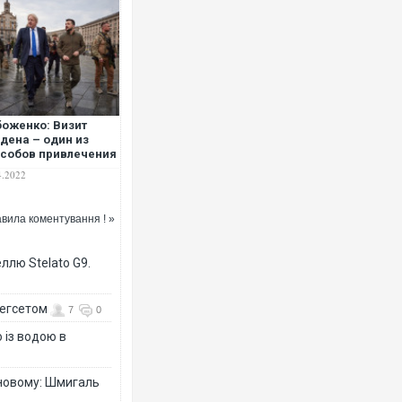
оженко: Визит
дена – один из
собов привлечения
риканской военно-
4.2022
итической мощи в
аину
вила коментування ! »
ллю Stelato G9.
Гегсетом
7
0
 із водою в
-новому: Шмигаль