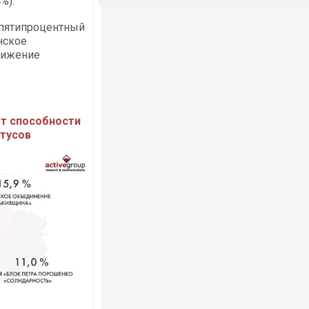
%).
ь пятипроцентный
нское
вижение
.
от способности
утусов