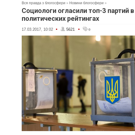
Вся правда з блогосфери
»
Новини блогосфери
»
Социологи огласили топ-3 партий в
политических рейтингах
•
•
17.03.2017, 10:02
5621
0