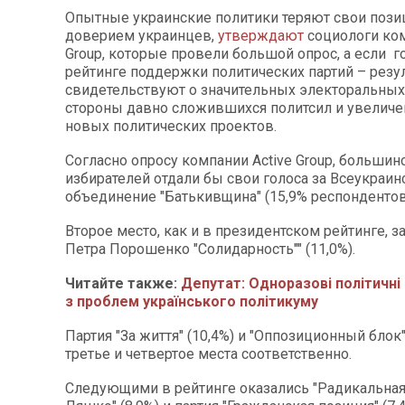
Опытные украинские политики теряют свои пози
доверием украинцев,
утверждают
социологи ком
Group, которые провели большой опрос, а если г
рейтинге поддержки политических партий – резу
свидетельствуют о значительных электоральных 
стороны давно сложившихся политсил и увеличе
новых политических проектов.
Согласно опросу компании Active Group, большин
избирателей отдали бы свои голоса за Всеукраин
объединение "Батькивщина" (15,9% респондентов
Второе место, как и в президентском рейтинге, з
Петра Порошенко "Солидарность"" (11,0%).
Читайте также:
Депутат: Одноразові політичні
з проблем українського політикуму
Партия "За життя" (10,4%) и "Оппозиционный блок"
третье и четвертое места соответственно.
Следующими в рейтинге оказались "Радикальная