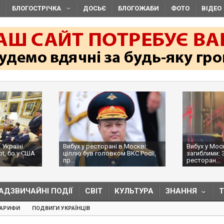
БЛОГОСТРІЧКА
ДОСЬЄ
БЛОГОЖАБИ
ФОТО
ВІДЕО
 Україні
Вибух у ресторані в Москві:
Вибух у Мос
ot, бо у США
ціллю був головком ВКС Росії,
загиблими: 
пр...
ресторан...
АДЗВИЧАЙНІ ПОДІЇ
СВІТ
КУЛЬТУРА
ЗНАННЯ
ТАРИФИ
ПОДВИГИ УКРАЇНЦІВ