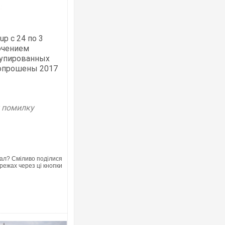
p с 24 по 3
лючением
купированных
Росія атакувала Суми КАБами: пошко
 опрошены 2017
торговельний центр, будинки, є постр
ФОТО
у помилку
ал? Сміливо поділися
режах через ці кнопки
Топпосадовцю Повітряних Сил вручил
підозру