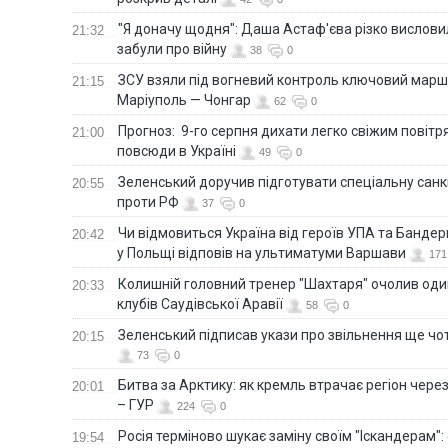
"Я доначу щодня": Даша Астаф'єва різко висловила
21:32
забули про війну
38
0
ЗСУ взяли під вогневий контроль ключовий марш
21:15
Маріуполь — Чонгар
62
0
Прогноз: 9-го серпня дихати легко свіжим повіт
21:00
повсюди в Україні
49
0
Зеленський доручив підготувати спеціальну санк
20:55
проти РФ
37
0
Чи відмовиться Україна від героїв УПА та Бандер
20:42
у Польщі відповів на ультиматуми Варшави
171
Колишній головний тренер "Шахтаря" очолив оди
20:33
клубів Саудівської Аравії
58
0
Зеленський підписав укази про звільнення ще чо
20:15
73
0
Битва за Арктику: як кремль втрачає регіон через 
20:01
– ГУР
224
0
Росія терміново шукає заміну своїм "Іскандерам":
19:54