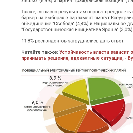
Ляшко" (8,9%) и партия "Гражданская позиция" (7,4
Также, согласно результатам опроса, преодолет
барьер на выборах в парламент смогут Всеукраи
объединение "Свобода" (4,4%) и Национальное д
"Государственническая инициатива Яроша" (3,0%)
11,8% респондентов затруднились дать ответ.
Читайте также:
Устойчивость власти зависит 
принимать решения, адекватные ситуации, - Б