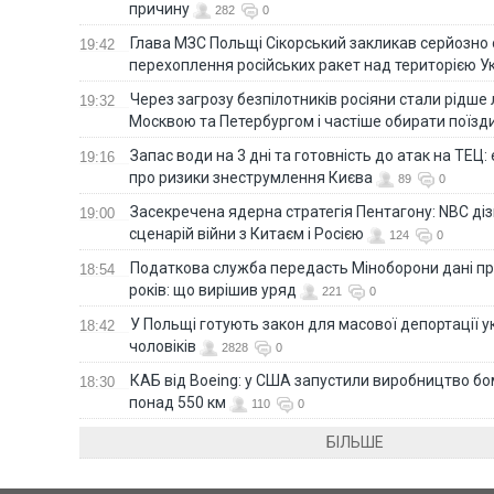
причину
282
0
Глава МЗС Польщі Сікорський закликав серйозно
19:42
перехоплення російських ракет над територією У
Через загрозу безпілотників росіяни стали рідше 
19:32
Москвою та Петербургом і частіше обирати поїзд
Запас води на 3 дні та готовність до атак на ТЕЦ:
19:16
про ризики знеструмлення Києва
89
0
Засекречена ядерна стратегія Пентагону: NBC д
19:00
сценарій війни з Китаєм і Росією
124
0
Податкова служба передасть Міноборони дані пр
18:54
років: що вирішив уряд
221
0
У Польщі готують закон для масової депортації у
18:42
чоловіків
2828
0
КАБ від Boeing: у США запустили виробництво б
18:30
понад 550 км
110
0
БІЛЬШЕ