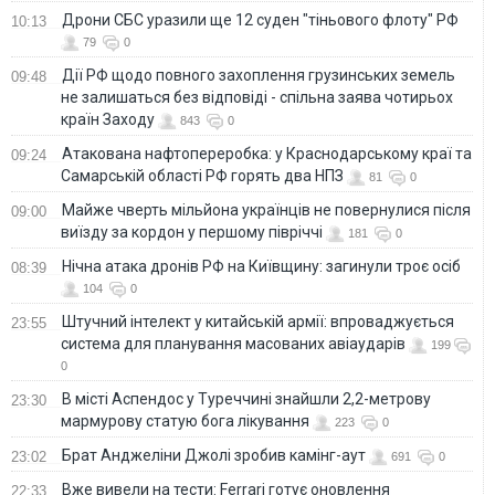
Дрони СБС уразили ще 12 суден "тіньового флоту" РФ
10:13
79
0
Дії РФ щодо повного захоплення грузинських земель
09:48
не залишаться без відповіді - спільна заява чотирьох
країн Заходу
843
0
Атакована нафтопереробка: у Краснодарському краї та
09:24
Самарській області РФ горять два НПЗ
81
0
Майже чверть мільйона українців не повернулися після
09:00
виїзду за кордон у першому півріччі
181
0
Нічна атака дронів РФ на Київщину: загинули троє осіб
08:39
104
0
Штучний інтелект у китайській армії: впроваджується
23:55
система для планування масованих авіаударів
199
0
В місті Аспендос у Туреччині знайшли 2,2-метрову
23:30
мармурову статую бога лікування
223
0
Брат Анджеліни Джолі зробив камінг-аут
23:02
691
0
Вже вивели на тести: Ferrari готує оновлення
22:33