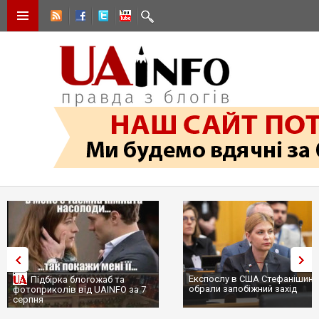
Експослу в США Стефанішині
Підбірка блогожаб та
обрали запобіжний захід
фотоприколів від UAINFO за 7
серпня