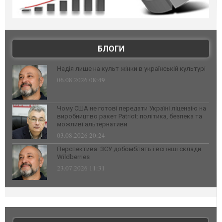
БЛОГИ
Надія лише на культ жінки в українській культурі
06.08.2026 08:49
Чому США не готові передати Україні ліцензію на
виробництво ракет Patriot: політика, безпека та
можливі альтернативи
03.08.2026 20:24
Перспектива: ЗСУ добомблять і всі інші склади
Wildberries
23.07.2026 11:31