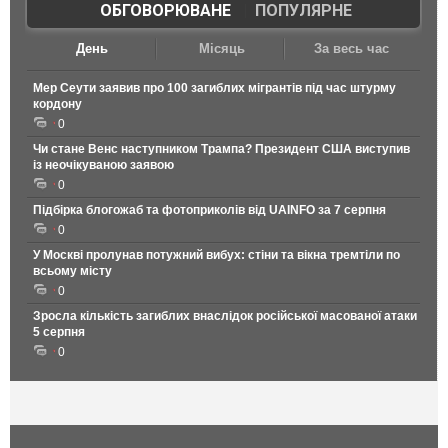
ОБГОВОРЮВАНЕ
|
ПОПУЛЯРНЕ
День
Місяць
За весь час
Мер Сеути заявив про 100 загиблих мігрантів під час штурму
кордону
0
Чи стане Венс наступником Трампа? Президент США виступив
із неочікуваною заявою
0
Підбірка блогожаб та фотоприколів від UAINFO за 7 серпня
0
У Москві пролунав потужний вибух: стіни та вікна тремтіли по
всьому місту
0
Зросла кількість загиблих внаслідок російської масованої атаки
5 серпня
0