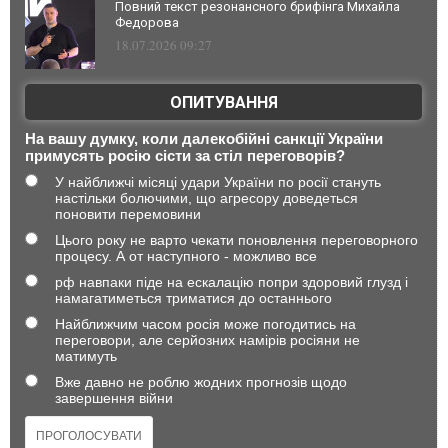
Повний текст резонансного брифінга Михайла
Федорова
18.07.2026 09:27
ОПИТУВАННЯ
На вашу думку, коли далекобійні санкції України
примусять росію сісти за стіл переговорів?
У найближчі місяці удари України по росії стануть
настільки болючими, що агресору доведеться
поновити перемовини
Цього року не варто чекати поновлення переговорного
процесу. А от наступного - можливо все
рф навпаки піде на ескалацію попри здоровий глузд і
намагатиметься триматися до останнього
Найближчим часом росія може погодитись на
переговори, але серйозних намірів росіяни не
матимуть
Вже давно не роблю жодних прогнозів щодо
завершення війни