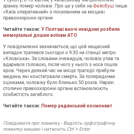
зранку помер чоловік. Про це у себе на
Фейсбуці
пише
«Київ оперативний» з посиланням на місцеві
правоохоронні органи.
Читайте також:
У Полтаві вночі невідомі розбили
меморіальні дошки воїнам АТО
У повідомленні зазначається, що цей нещасний
випадок трапився сьогодні о 9:30 на станції метро
«Кловська». За словами очевидців, чоловік упав та
вдарився головою, після чого у нього з носа пішла
кров. Через деякий час на місце трагедії прибули
медики, які констатували смерть. За попередніми
оцінками, чоловіку було близько 50 років. Наразі
столичні правоохоронні органи встановлюють
особистість загиблого.
Читайте також:
Помер радянський космонавт
Повідомити про помилку - Виділіть орфографічну
помилку мишею і натисніть Ctrl + Enter