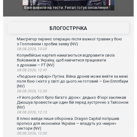
оновлення
Вийшов трейлер нової екранізації легендарного
Зеленський
фільму "Афера Томаса Крауна"
перемовин
БЛОГОСТРІЧКА
Макгрегор переніс операцію після важкої травми у бою
з Голловеєм і зробив заяву (NV)
08.08.2026, 13:00
Колумбійські картелі намагаються відправити своїх
бойовиків в Україну, щоб навчитися працювати
з дронами — FT (NV)
08.08.2026, 12:45
«Людське сафарі» Путіна. Війна дронів може вийти за межі
поля бою і ніхто у світі до цього не готовий — Енн Епплбаум
(NV)
08.08.2026, 12:30
«У його роботі було багато дірок»: дядько Ф’юрі закликав
Джошуа провести ще один бій перед зустріччю з Тайсоном
(NV)
08.08.2026, 12:15
В плюс вийде лише оборонка. Dragon Capital погіршив
прогноз для економіки України — впадуть усі «мирні»
сектори (NV)
08.08.2026, 12:00