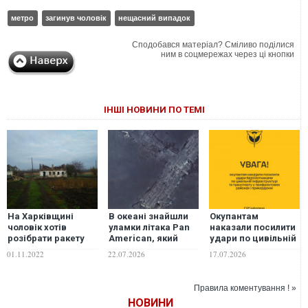
метро
загинув чоловік
нещасний випадок
Сподобався матеріал? Сміливо поділися
ним в соцмережах через ці кнопки
ІНШІ НОВИНИ ПО ТЕМІ
На Харківщині
В океані знайшли
Окупантам
чоловік хотів
уламки літака Pan
наказали посилити
розібрати ракету
American, який
удари по цивільній
С-300 – загинув він,
зник у 1952-му біля
інфраструктурі та
01.11.2022
22.07.2026
17.07.2026
вагітна дружина й
Пуерто-Рико
транспорту у
4-річна донька.
прифронтових
ФОТО
районах і
Правила коментування ! »
прикордонні, - ГУР
НОВИНИ