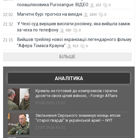
позашляховика Purosangue. ВІДЕО
163
0
Магнітні бурі: прогноз на вихідні
22:02
1834
0
У Чехії суд вирішив вислати росіянку, яка вийшла заміж
21:32
за чеха по телефону
580
0
Вийшов трейлер нової екранізації легендарного фільму
21:15
"Афера Томаса Крауна"
913
0
БІЛЬШЕ
АНАЛІТИКА
Кремль не готовий до компромісів і прагне
досягти своїх цілей війною, - Foreign Affairs
03.08.2026 13:02
Звільнення Сирського знаменує кінець епохи
"старої гвардії" в українській армії — NYT
23.07.2026 10:32