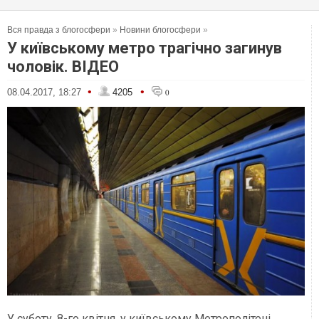
Вся правда з блогосфери
»
Новини блогосфери
»
У київському метро трагічно загинув
чоловік. ВІДЕО
•
•
08.04.2017, 18:27
4205
0
У суботу, 8-го квітня, у київському Метрополітені