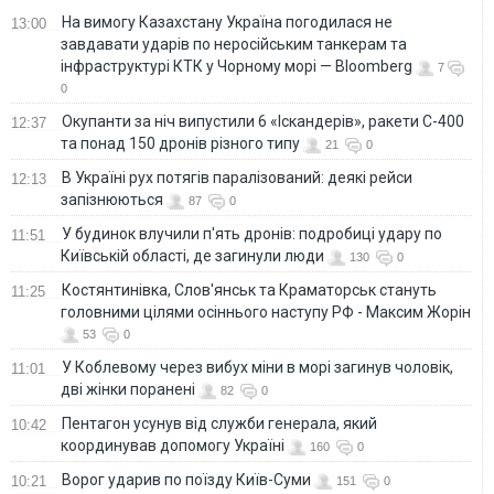
На вимогу Казахстану Україна погодилася не
13:00
завдавати ударів по неросійським танкерам та
інфраструктурі КТК у Чорному морі — Bloomberg
7
0
Окупанти за ніч випустили 6 «Іскандерів», ракети С-400
12:37
та понад 150 дронів різного типу
21
0
В Україні рух потягів паралізований: деякі рейси
12:13
запізнюються
87
0
У будинок влучили п'ять дронів: подробиці удару по
11:51
Київській області, де загинули люди
130
0
Костянтинівка, Слов'янськ та Краматорськ стануть
11:25
головними цілями осіннього наступу РФ - Максим Жорін
53
0
У Коблевому через вибух міни в морі загинув чоловік,
11:01
дві жінки поранені
82
0
Пентагон усунув від служби генерала, який
10:42
координував допомогу Україні
160
0
Ворог ударив по поїзду Київ-Суми
10:21
151
0