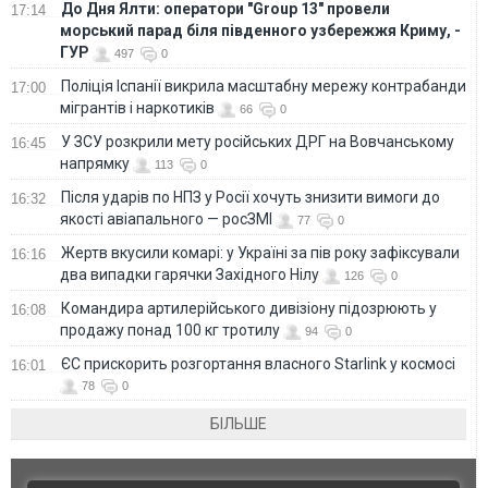
До Дня Ялти: оператори "Group 13" провели
17:14
морський парад біля південного узбережжя Криму, -
ГУР
497
0
Поліція Іспанії викрила масштабну мережу контрабанди
17:00
мігрантів і наркотиків
66
0
У ЗСУ розкрили мету російських ДРГ на Вовчанському
16:45
напрямку
113
0
Після ударів по НПЗ у Росії хочуть знизити вимоги до
16:32
якості авіапального — росЗМІ
77
0
Жертв вкусили комарі: у Україні за пів року зафіксували
16:16
два випадки гарячки Західного Нілу
126
0
Командира артилерійського дивізіону підозрюють у
16:08
продажу понад 100 кг тротилу
94
0
ЄС прискорить розгортання власного Starlink у космосі
16:01
78
0
БІЛЬШЕ