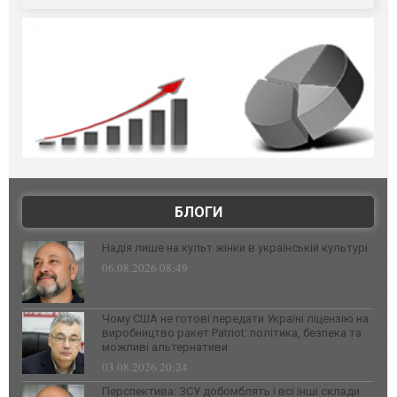
БЛОГИ
Надія лише на культ жінки в українській культурі
06.08.2026 08:49
Чому США не готові передати Україні ліцензію на
виробництво ракет Patriot: політика, безпека та
можливі альтернативи
03.08.2026 20:24
Перспектива: ЗСУ добомблять і всі інші склади