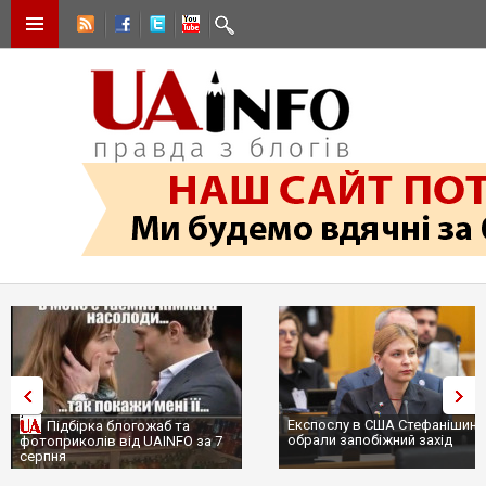
Експослу в США Стефанішині
Підбірка блогожаб та
обрали запобіжний захід
фотоприколів від UAINFO за 7
серпня