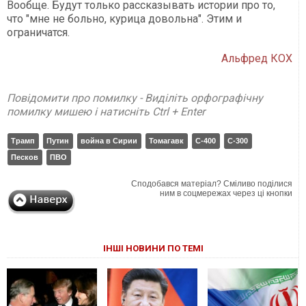
Вообще. Будут только рассказывать истории про то,
что "мне не больно, курица довольна". Этим и
ограничатся.
Альфред КОХ
Повідомити про помилку - Виділіть орфографічну
помилку мишею і натисніть Ctrl + Enter
Трамп
Путин
война в Сирии
Томагавк
С-400
С-300
Песков
ПВО
Сподобався матеріал? Сміливо поділися
ним в соцмережах через ці кнопки
ІНШІ НОВИНИ ПО ТЕМІ