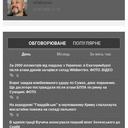
Wildberries
23.07.2026 11:31
ОБГОВОРЮВАНЕ
|
ПОПУЛЯРНЕ
День
Місяць
За весь час
За 2000 кілометрів від кордону з Україною: в Єкатеринбурзі
після атаки дронів загорівся склад Wildberries. ФОТО. ВІДЕО
0
Ворог завдав комбінованого удару по Сумах, двоє поранених.
Ще десятеро постраждали після атаки БПЛА по ринку на
Сумщині. ФОТО
0
На аеродромі "Гвардійське" в окупованому Криму спалахнула
масштабна пожежа на складі пального
0
В адміністрації Вучича анонсували перший візит Зеленського до
Сербії