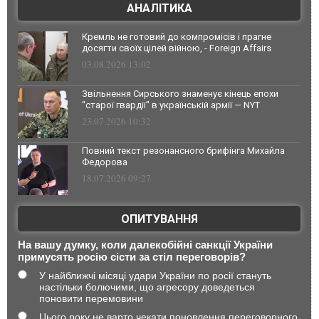
АНАЛІТИКА
Кремль не готовий до компромісів і прагне
досягти своїх цілей війною, - Foreign Affairs
03.08.2026 13:02
Звільнення Сирського знаменує кінець епохи
"старої гвардії" в українській армії — NYT
23.07.2026 10:32
Повний текст резонансного брифінга Михайла
Федорова
18.07.2026 09:27
ОПИТУВАННЯ
На вашу думку, коли далекобійні санкції України
примусять росію сісти за стіл переговорів?
У найближчі місяці удари України по росії стануть
настільки болючими, що агресору доведеться
поновити перемовини
Цього року не варто чекати поновлення переговорного