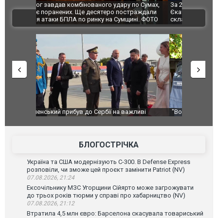
по Сумах,
За 2000 кілометрів від кордону з Україною: в
"Мої іграш
траждали
Єкатеринбурзі після атаки дронів загорівся
суперкарів
ВІДЕО
ині. ФОТО
склад Wildberries. ФОТО. ВІДЕО
ливі
"Вони воюють, самі хочуть воювати, бо дурні": у
В окупован
Чернівцях водія маршрутки звільнили після
порт: над 
зневажливих слів про українських захисників.
ВІДЕО
ВІДЕО
БЛОГОСТРІЧКА
Україна та США модернізують С-300. В Defense Express
розповіли, чи зможе цей проєкт замінити Patriot (NV)
07.08.2026, 21:24
Ексочільнику МЗС Угорщини Сійярто може загрожувати
до трьох років тюрми у справі про хабарництво (NV)
07.08.2026, 21:12
Втратила 4,5 млн євро: Барселона скасувала товариський