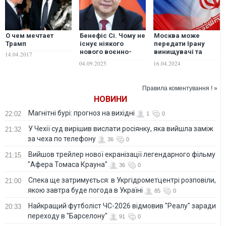
О чем мечтает
Бенефіс Сі. Чому не
Москва може
Трамп
існує ніякого
передати Ірану
нового воєнно-
винищувачі та
14.04.2017
політичного союзу
засоби ППО, –
04.09.2025
16.04.2024
Китай-Росія, –
Washington Post
Вадим Денисенко
Правила коментування ! »
НОВИНИ
Магнітні бурі: прогноз на вихідні
22:02
1
0
У Чехії суд вирішив вислати росіянку, яка вийшла заміж
21:32
за чеха по телефону
36
0
Вийшов трейлер нової екранізації легендарного фільму
21:15
"Афера Томаса Крауна"
36
0
Спека ще затримується: в Укргідрометцентрі розповіли,
21:00
якою завтра буде погода в Україні
85
0
Найкращий футболіст ЧС-2026 відмовив "Реалу" заради
20:33
переходу в "Барселону"
91
0