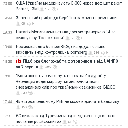
США і Україна модернізують С-300 через дефіцит ракет
20:00
Patriot, - ЗМІ
156
0
Зеленський прибув до Сербії на важливі перемовини
19:44
89
0
Наталія Могилевська стала другою тренеркою 14-го
19:33
сезону шоу "Голос країни"
69
0
Російська еліта боїться ФСБ, яка дедалі більше
19:00
виходить з-під контролю, - Bloomberg
184
0
Підбірка блогожаб та фотоприколів від UAINFO
18:30
за 7 серпня
7027
0
"Вони воюють, самі хочуть воювати, бо дурні": у
18:01
Чернівцях водія маршрутки звільнили після
зневажливих слів про українських захисників. ВІДЕО
230
0
Флеш розповів, чому РЕБ не може відхиляти балістику
17:44
150
0
ЄС вимагає від Туреччини підтверджень, що вона не
17:31
постачає російський газ
81
0