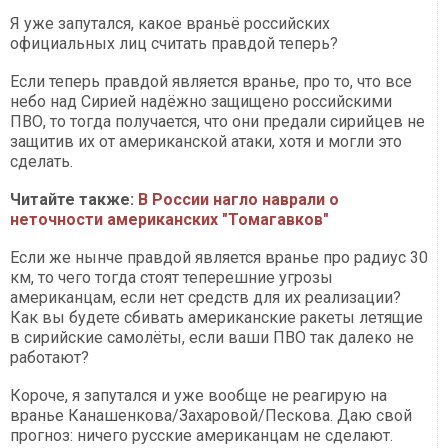
Я уже запутался, какое враньё российских
официальных лиц считать правдой теперь?
Если теперь правдой является вранье, про то, что все
небо над Сирией надёжно защищено российскими
ПВО, то тогда получается, что они предали сирийцев не
защитив их от американской атаки, хотя и могли это
сделать.
Читайте также:
В России нагло наврали о
неточности американских "Томагавков"
Если же нынче правдой является вранье про радиус 30
км, то чего тогда стоят теперешние угрозы
американцам, если нет средств для их реализации?
Как вы будете сбивать американские ракеты летящие
в сирийские самолёты, если ваши ПВО так далеко не
работают?
Короче, я запутался и уже вообще не реагирую на
вранье Канашенкова/Захаровой/Пескова. Даю свой
прогноз: ничего русские американцам не сделают.