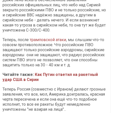
российских официальных лиц, что небо над Сирией
закрыто российскими ПВО и не только российские, но
и сирийские ВВС надёжно защищены, а другим в
сирийском небе - делать нечего. И если возникнет
какая-то угроза в сирийском небе, то она тут же будет
уничтожена С-300/С-400.
Теперь, после
трамповской атаки
, мы слышим что-то
совсем противоположное. Что российские ПВО
защищают только российские аэродромы, сирийские
аэродромы они не защищают, что радиус российских
систем ПВО этого не позволяет, что они способны
защитить только на 30 - 40 км и т. д.
Читайте также:
Как Путин ответил на ракетный
удар США в Сирии
Теперь Россия (совместно с Ираном) делают грозные
заявления, что все, мол, Америка доигралась, красная
черта пересечена и если она ещё что-то подобное
исполнит, то все ее ракеты будут немедленно
уничтожены "не взирая на лица"...