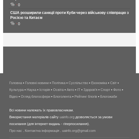
0
США розширили санкції проти Куби через військову співпрацю з
Росією та Китаєм
0
Головна
•
Головні новини
•
Політика
•
Суспільство
•
Економіка
беспроводной
•
Світ
•
Культура
•
Наука
•
Історія
•
Освіта
•
Авто
•
IT
•
Здоров'я
интернет
•
Спорт
•
Фото
•
Відео
•
Огляд блогосфери
•
Блоголента
•
Рейтинг блогів
киев
•
Блогожаби
и
Всі новини належать їх правовласникам.
область
Використання матеріалів сайту
uainfo.org
дозволяється за умови
wimax
посилання (для інтернет-видань - гіперпосилання).
интернет
Про нас
.
Контактна інформація
.
uainfo.org@gmail.com
в
киеве