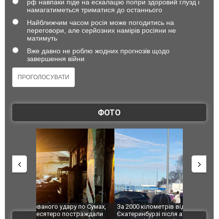
рф навпаки піде на ескалацію попри здоровий глузд і
намагатиметься триматися до останнього
Найближчим часом росія може погодитись на
переговори, але серйозних намірів росіяни не
матимуть
Вже давно не роблю жодних прогнозів щодо
завершення війни
ФОТО
по Сумах,
За 2000 кілометрів від кордону з Україною: в
"Мої іграш
траждали
Єкатеринбурзі після атаки дронів загорівся
суперкарів