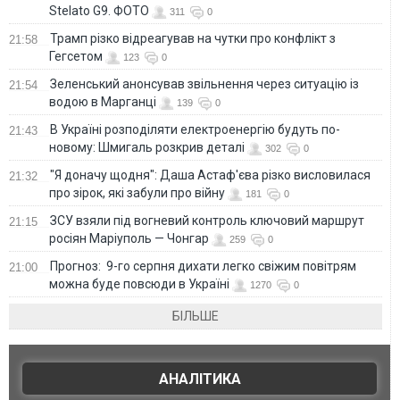
Stelato G9. ФОТО
311
0
Трамп різко відреагував на чутки про конфлікт з
21:58
Гегсетом
123
0
Зеленський анонсував звільнення через ситуацію із
21:54
водою в Марганці
139
0
В Україні розподіляти електроенергію будуть по-
21:43
новому: Шмигаль розкрив деталі
302
0
"Я доначу щодня": Даша Астаф'єва різко висловилася
21:32
про зірок, які забули про війну
181
0
ЗСУ взяли під вогневий контроль ключовий маршрут
21:15
росіян Маріуполь — Чонгар
259
0
Прогноз: 9-го серпня дихати легко свіжим повітрям
21:00
можна буде повсюди в Україні
1270
0
БІЛЬШЕ
АНАЛІТИКА