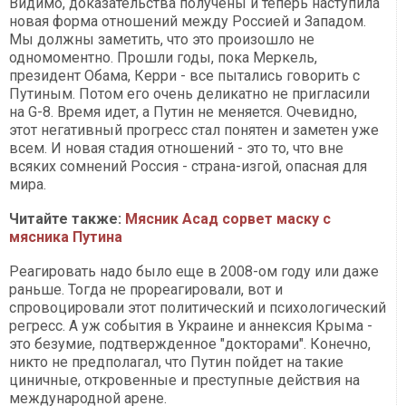
Видимо, доказательства получены и теперь наступила
новая форма отношений между Россией и Западом.
Мы должны заметить, что это произошло не
одномоментно. Прошли годы, пока Меркель,
президент Обама, Керри - все пытались говорить с
Путиным. Потом его очень деликатно не пригласили
на G-8. Время идет, а Путин не меняется. Очевидно,
этот негативный прогресс стал понятен и заметен уже
всем. И новая стадия отношений - это то, что вне
всяких сомнений Россия - страна-изгой, опасная для
мира.
Читайте также:
Мясник Асад сорвет маску с
мясника Путина
Реагировать надо было еще в 2008-ом году или даже
раньше. Тогда не прореагировали, вот и
спровоцировали этот политический и психологический
регресс. А уж события в Украине и аннексия Крыма -
это безумие, подтвержденное "докторами". Конечно,
никто не предполагал, что Путин пойдет на такие
циничные, откровенные и преступные действия на
международной арене.