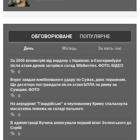
ОБГОВОРЮВАНЕ
|
ПОПУЛЯРНЕ
День
Місяць
За весь час
За 2000 кілометрів від кордону з Україною: в Єкатеринбурзі
після атаки дронів загорівся склад Wildberries. ФОТО. ВІДЕО
0
Ворог завдав комбінованого удару по Сумах, двоє поранених.
Ще десятеро постраждали після атаки БПЛА по ринку на
Сумщині. ФОТО
0
На аеродромі "Гвардійське" в окупованому Криму спалахнула
масштабна пожежа на складі пального
0
В адміністрації Вучича анонсували перший візит Зеленського до
Сербії
0