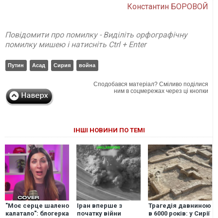
Константин БОРОВОЙ
Повідомити про помилку - Виділіть орфографічну
помилку мишею і натисніть Ctrl + Enter
Путин
Асад
Сирия
война
Сподобався матеріал? Сміливо поділися
ним в соцмережах через ці кнопки
ІНШІ НОВИНИ ПО ТЕМІ
"Моє серце шалено
Іран вперше з
Трагедія давниною
калатало": блогерка
початку війни
в 6000 років: у Сирії