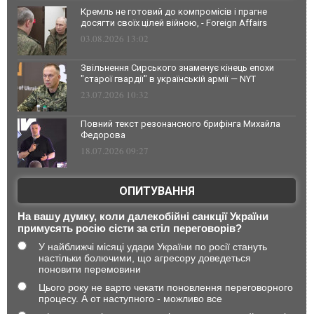
Кремль не готовий до компромісів і прагне
досягти своїх цілей війною, - Foreign Affairs
03.08.2026 13:02
Звільнення Сирського знаменує кінець епохи
"старої гвардії" в українській армії — NYT
23.07.2026 10:32
Повний текст резонансного брифінга Михайла
Федорова
18.07.2026 09:27
ОПИТУВАННЯ
На вашу думку, коли далекобійні санкції України
примусять росію сісти за стіл переговорів?
У найближчі місяці удари України по росії стануть
настільки болючими, що агресору доведеться
поновити перемовини
Цього року не варто чекати поновлення переговорного
процесу. А от наступного - можливо все