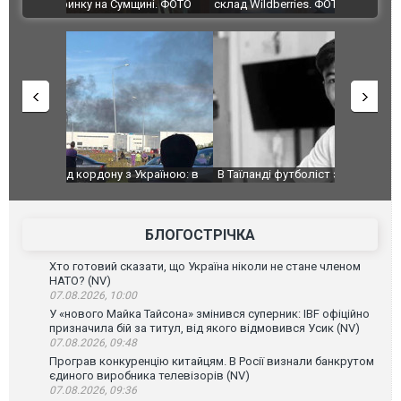
ВІДЕО
ині. ФОТО
склад Wildberries. ФОТО. ВІДЕО
країною: в
В Таїланді футболіст загинув від удару
Топпосадов
агорівся
блискавки під час матчу: ще 12 людей
підозру
постраждали. ВІДЕО
БЛОГОСТРІЧКА
Хто готовий сказати, що Україна ніколи не стане членом
НАТО? (NV)
07.08.2026, 10:00
У «нового Майка Тайсона» змінився суперник: IBF офіційно
призначила бій за титул, від якого відмовився Усик (NV)
07.08.2026, 09:48
Програв конкуренцію китайцям. В Росії визнали банкрутом
єдиного виробника телевізорів (NV)
07.08.2026, 09:36