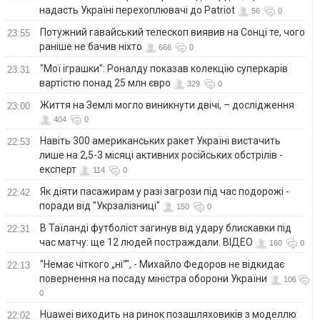
надасть Україні перехоплювачі до Patriot
56
0
Потужний гавайський телескоп виявив на Сонці те, чого
23:55
раніше не бачив ніхто
666
0
"Мої іграшки": Роналду показав колекцію суперкарів
23:31
вартістю понад 25 млн євро
329
0
Життя на Землі могло виникнути двічі, – дослідження
23:00
404
0
Навіть 300 американських ракет Україні вистачить
22:53
лише на 2,5-3 місяці активних російських обстрілів -
експерт
114
0
Як діяти пасажирам у разі загрози під час подорожі -
22:42
поради від "Укрзалізниці"
150
0
В Таїланді футболіст загинув від удару блискавки під
22:31
час матчу: ще 12 людей постраждали. ВІДЕО
160
0
"Немає чіткого „ні“", - Михайло Федоров не відкидає
22:13
повернення на посаду міністра оборони України
106
0
Huawei виходить на ринок позашляховиків з моделлю
22:02