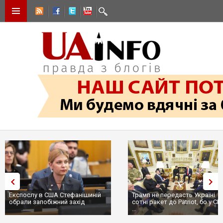
Експослу в США Стефанішиній
Трамп не передасть Україні
обрали запобіжний захід
сотні ракет до Patriot, бо у СШ
...