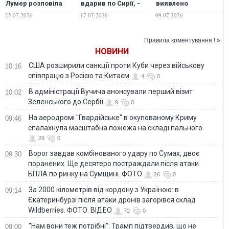
Лумер розповіла
вдарив по Сирії, -
виявлено
про пережиту
Reuters
найдавніші сліди
25.07.2026
17.07.2026
09.07.2026
повітряну тривогу
насилля над
дитиною
Правила коментування ! »
НОВИНИ
США розширили санкції проти Куби через військову
10:16
співпрацю з Росією та Китаєм
4
0
В адміністрації Вучича анонсували перший візит
10:02
Зеленського до Сербії
9
0
На аеродромі "Гвардійське" в окупованому Криму
09:46
спалахнула масштабна пожежа на складі пального
29
0
Ворог завдав комбінованого удару по Сумах, двоє
09:30
поранених. Ще десятеро постраждали після атаки
БПЛА по ринку на Сумщині. ФОТО
26
0
За 2000 кілометрів від кордону з Україною: в
09:14
Єкатеринбурзі після атаки дронів загорівся склад
Wildberries. ФОТО. ВІДЕО
72
0
"Нам вони теж потрібні": Трамп підтвердив, що не
09:00