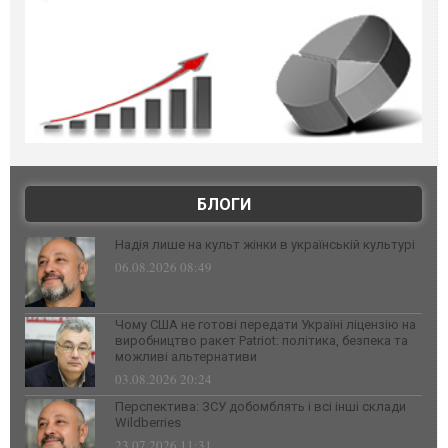
БЛОГИ
Надія лише на культ жінки в українській культурі
06.08.2026 08:49
Чому США не готові передати Україні ліцензію на
виробництво ракет Patriot: політика, безпека та
можливі альтернативи
03.08.2026 20:24
Перспектива: ЗСУ добомблять і всі інші склади
Wildberries
23.07.2026 11:31