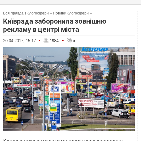
Вся правда з блогосфери
»
Новини блогосфери
»
Київрада заборонила зовнішню
рекламу в центрі міста
•
•
20.04.2017, 15:17
1984
0
Київська міська рада затвердила нову концепцію