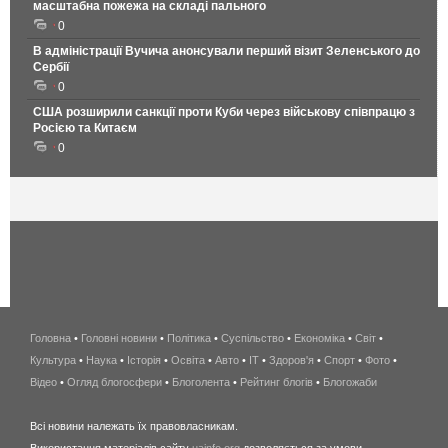
масштабна пожежа на складі пального
0
В адміністрації Вучича анонсували перший візит Зеленського до
Сербії
0
США розширили санкції проти Куби через військову співпрацю з
Росією та Китаєм
0
Головна
•
Головні новини
•
Політика
•
Суспільство
•
Економіка
беспроводной
•
Світ
•
Культура
•
Наука
•
Історія
•
Освіта
•
Авто
•
IT
•
Здоров'я
интернет
•
Спорт
•
Фото
•
Відео
•
Огляд блогосфери
•
Блоголента
•
Рейтинг блогів
киев
•
Блогожаби
и
Всі новини належать їх правовласникам.
область