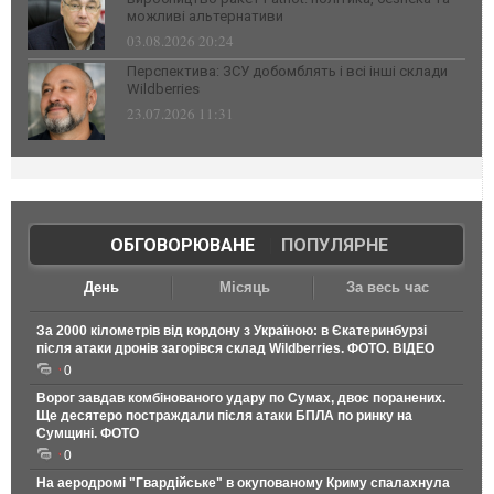
можливі альтернативи
03.08.2026 20:24
Перспектива: ЗСУ добомблять і всі інші склади
Wildberries
23.07.2026 11:31
ОБГОВОРЮВАНЕ
|
ПОПУЛЯРНЕ
День
Місяць
За весь час
За 2000 кілометрів від кордону з Україною: в Єкатеринбурзі
після атаки дронів загорівся склад Wildberries. ФОТО. ВІДЕО
0
Ворог завдав комбінованого удару по Сумах, двоє поранених.
Ще десятеро постраждали після атаки БПЛА по ринку на
Сумщині. ФОТО
0
На аеродромі "Гвардійське" в окупованому Криму спалахнула