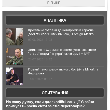
БІЛЬШЕ
АНАЛІТИКА
Кремль не готовий до компромісів і прагне
досягти своїх цілей війною, - Foreign Affairs
03.08.2026 13:02
Звільнення Сирського знаменує кінець епохи
"старої гвардії" в українській армії — NYT
23.07.2026 10:32
Повний текст резонансного брифінга Михайла
Федорова
18.07.2026 09:27
ОПИТУВАННЯ
На вашу думку, коли далекобійні санкції України
примусять росію сісти за стіл переговорів?