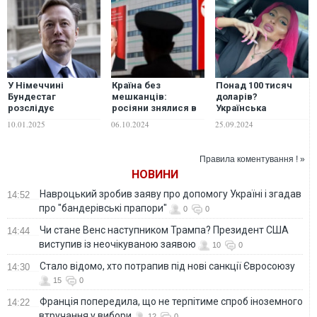
У Німеччині
Країна без
Понад 100 тисяч
Бундестаг
мешканців:
доларів?
розслідує
росіяни знялися в
Українська
підтримку Маском
рекламі курорту
королева пластики
10.01.2025
06.10.2024
25.09.2024
ультраправої партії
Північної Кореї
розповіла, скільки
AfD – Die Welt
витратила на свої
операції
Правила коментування ! »
НОВИНИ
Навроцький зробив заяву про допомогу Україні і згадав
14:52
про "бандерівські прапори"
0
0
Чи стане Венс наступником Трампа? Президент США
14:44
виступив із неочікуваною заявою
10
0
Стало відомо, хто потрапив під нові санкції Євросоюзу
14:30
15
0
Франція попередила, що не терпітиме спроб іноземного
14:22
втручання у вибори
12
0