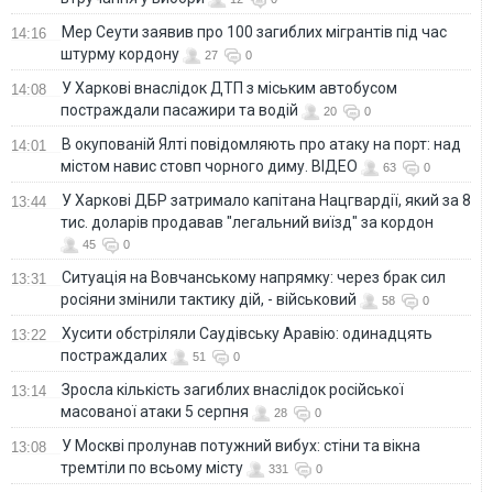
Мер Сеути заявив про 100 загиблих мігрантів під час
14:16
штурму кордону
27
0
У Харкові внаслідок ДТП з міським автобусом
14:08
постраждали пасажири та водій
20
0
В окупованій Ялті повідомляють про атаку на порт: над
14:01
містом навис стовп чорного диму. ВІДЕО
63
0
У Харкові ДБР затримало капітана Нацгвардії, який за 8
13:44
тис. доларів продавав "легальний виїзд" за кордон
45
0
Ситуація на Вовчанському напрямку: через брак сил
13:31
росіяни змінили тактику дій, - військовий
58
0
Хусити обстріляли Саудівську Аравію: одинадцять
13:22
постраждалих
51
0
Зросла кількість загиблих внаслідок російської
13:14
масованої атаки 5 серпня
28
0
У Москві пролунав потужний вибух: стіни та вікна
13:08
тремтіли по всьому місту
331
0