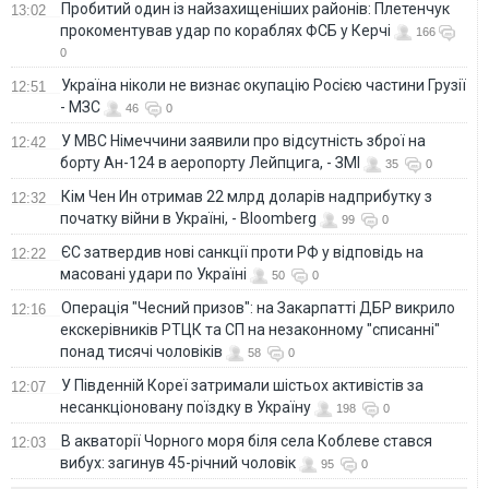
Пробитий один із найзахищеніших районів: Плетенчук
13:02
прокоментував удар по кораблях ФСБ у Керчі
166
0
Україна ніколи не визнає окупацію Росією частини Грузії
12:51
- МЗС
46
0
У МВС Німеччини заявили про відсутність зброї на
12:42
борту Ан-124 в аеропорту Лейпцига, - ЗМІ
35
0
Кім Чен Ин отримав 22 млрд доларів надприбутку з
12:32
початку війни в Україні, - Bloomberg
99
0
ЄС затвердив нові санкції проти РФ у відповідь на
12:22
масовані удари по Україні
50
0
Операція "Чесний призов": на Закарпатті ДБР викрило
12:16
екскерівників РТЦК та СП на незаконному "списанні"
понад тисячі чоловіків
58
0
У Південній Кореї затримали шістьох активістів за
12:07
несанкціоновану поїздку в Україну
198
0
В акваторії Чорного моря біля села Коблеве стався
12:03
вибух: загинув 45-річний чоловік
95
0