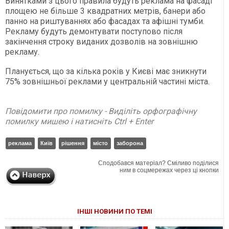
Винятками з цього правила будуть реклама на фасаді
площею не більше 3 квадратних метрів, банери або
панно на риштуваннях або фасадах та афішні тумби.
Рекламу будуть демонтувати поступово після
закінчення строку виданих дозволів на зовнішню
рекламу.
Планується, що за кілька років у Києві має зникнути
75% зовнішньої реклами у центральній частині міста.
Повідомити про помилку - Виділіть орфографічну
помилку мишею і натисніть Ctrl + Enter
реклама
Київ
рішення
місто
заборона
Сподобався матеріал? Сміливо поділися
ним в соцмережах через ці кнопки
ІНШІ НОВИНИ ПО ТЕМІ