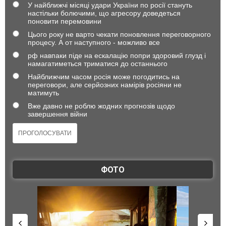
У найближчі місяці удари України по росії стануть
настільки болючими, що агресору доведеться
поновити перемовини
Цього року не варто чекати поновлення переговорного
процесу. А от наступного - можливо все
рф навпаки піде на ескалацію попри здоровий глузд і
намагатиметься триматися до останнього
Найближчим часом росія може погодитись на
переговори, але серйозних намірів росіяни не
матимуть
Вже давно не роблю жодних прогнозів щодо
завершення війни
ФОТО