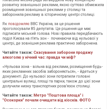
розвитку зовнішньої реклами, якою суттєво обмежила
розміщення зовнішньої реклами у столиці та
заборонила рекламу в історичному центрі столиці.
Як
повідомляє
ВВС Україна, за це рішення
проголосували 85 депутатів. Це рішення ще має
підписати міський голова. Нові правила передбачають
поділ Києва на п'ять зон - починаючи від нульової у
центрі, де зовнішня реклама практично заборонена.
Читайте також:
Скасування заборони продажу
алкоголю у нічний час: правда чи міф?
«Нульова зона - вільна від реклами, розміщення будь-
яких рекламних засобів забороняється», - йдеться у
документі. До нульової зони потрапили головні
центральні вулиці, площі та парки, також до цієї зони
долучили низку транспортних розв'язок столиці.
Читайте також:
Метро "Поштова площа" і
"Осокорки" почали очищати від кіосків. ФОТО