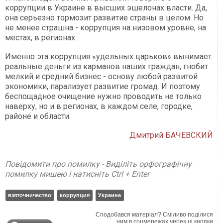
коррупции в Украине в высших эшелонах власти. Да,
она серьезно тормозит развитие страны в целом. Но
не менее страшна - коррупция на низовом уровне, на
местах, в регионах.
Именно эта коррупция «удельных царьков» вынимает
реальные деньги из карманов наших граждан, гнобит
мелкий и средний бизнес - основу любой развитой
экономики, парализует развитие громад. И поэтому
беспощадное очищение нужно проводить не только
наверху, но и в регионах, в каждом селе, городке,
районе и области.
Дмитрий БАЧЕВСКИЙ
Повідомити про помилку - Виділіть орфографічну
помилку мишею і натисніть Ctrl + Enter
взяточничество
коррупция
Украина
Сподобався матеріал? Сміливо поділися
ним в соцмережах через ці кнопки