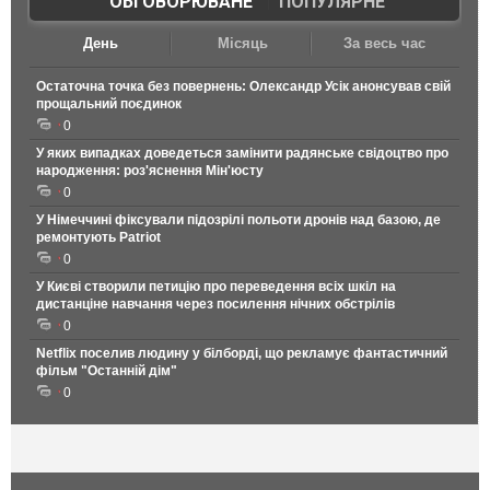
ОБГОВОРЮВАНЕ
|
ПОПУЛЯРНЕ
День
Місяць
За весь час
Остаточна точка без повернень: Олександр Усік анонсував свій
прощальний поєдинок
0
У яких випадках доведеться замінити радянське свідоцтво про
народження: роз'яснення Мін'юсту
0
У Німеччині фіксували підозрілі польоти дронів над базою, де
ремонтують Patriot
0
У Києві створили петицію про переведення всіх шкіл на
дистанціне навчання через посилення нічних обстрілів
0
Netflix поселив людину у білборді, що рекламує фантастичний
фільм "Останній дім"
0