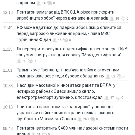
з дроном
14
0
Пентагон вимагає від ВПК США різко прискорити
12:13
виробництво зброї через виснаження запасів
18
0
РФ може вдатися до ядерної зброї, якщо опиниться
11:49
перед загрозою виживання країни, - лава МЗС
Туреччини Фідан
48
0
Як перевірити результат ідентифікації пенсіонера: ПФУ
11:25
запустив інструкцію для сервісу "Моя ідентифікація"
80
0
Трамп хоче Гренландії: пов'язана з його оточенням
11:01
компанія вже везе туди бурове обладнання
82
0
Наслідки масованої нічної атаки ракет та БПЛА: у
10:38
чотирьох районах Одеси зникло світло,
електротранспорт зупинено, є постраждалі
47
0
Приїхав за паспортом та квартирою": у полон до
10:13
українських військових потрапив тезка зіркового
футболіста Мохамеда Салаха
269
0
Пентагон витратить $400 млн на лазерні системи проти
09:48
дронів
31
0