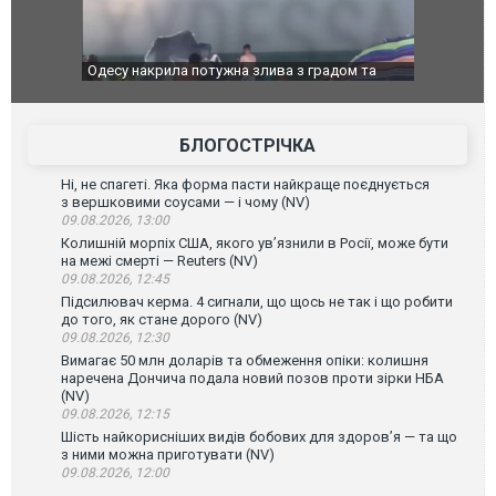
": у полон
Одесу накрила потужна злива з градом та
Вже вивели 
в тезка
ураганним вітром
позашляхов
лаха
БЛОГОСТРІЧКА
Ні, не спагеті. Яка форма пасти найкраще поєднується
з вершковими соусами — і чому (NV)
09.08.2026, 13:00
Колишній морпіх США, якого ув’язнили в Росії, може бути
на межі смерті — Reuters (NV)
09.08.2026, 12:45
Підсилювач керма. 4 сигнали, що щось не так і що робити
до того, як стане дорого (NV)
09.08.2026, 12:30
Вимагає 50 млн доларів та обмеження опіки: колишня
наречена Дончича подала новий позов проти зірки НБА
(NV)
09.08.2026, 12:15
Шість найкорисніших видів бобових для здоров’я — та що
з ними можна приготувати (NV)
09.08.2026, 12:00