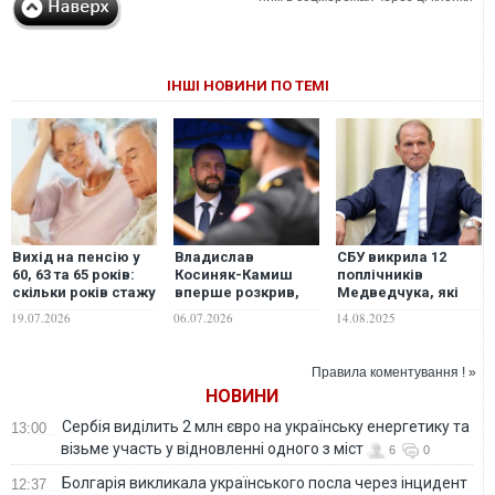
ІНШІ НОВИНИ ПО ТЕМІ
Вихід на пенсію у
Владислав
СБУ викрила 12
60, 63 та 65 років:
Косиняк-Камиш
поплічників
скільки років стажу
вперше розкрив,
Медведчука, які
знадобиться
скільки Польща
діяли на користь
19.07.2026
06.07.2026
14.08.2025
українцям у 2026–
витратила на
РФ та проводили
2027 роках
військову
інформаційні атаки
допомогу Україні
проти України
Правила коментування ! »
НОВИНИ
Сербія виділить 2 млн євро на українську енергетику та
13:00
візьме участь у відновленні одного з міст
6
0
Болгарія викликала українського посла через інцидент
12:37