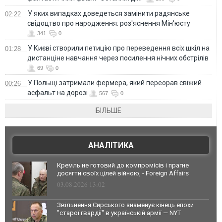
У яких випадках доведеться замінити радянське
02:22
свідоцтво про народження: роз'яснення Мін'юсту
341
0
У Києві створили петицію про переведення всіх шкіл на
01:28
дистанціне навчання через посилення нічних обстрілів
69
0
У Польщі затримали фермера, який переорав свіжий
00:26
асфальт на дорозі
567
0
БІЛЬШЕ
АНАЛІТИКА
Кремль не готовий до компромісів і прагне
досягти своїх цілей війною, - Foreign Affairs
03.08.2026 13:02
Звільнення Сирського знаменує кінець епохи
"старої гвардії" в українській армії — NYT