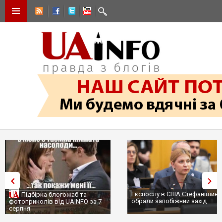
Експослу в США Стефанішиній
Трамп не передасть Украї
обрали запобіжний захід
сотні ракет до Patriot, бо
...