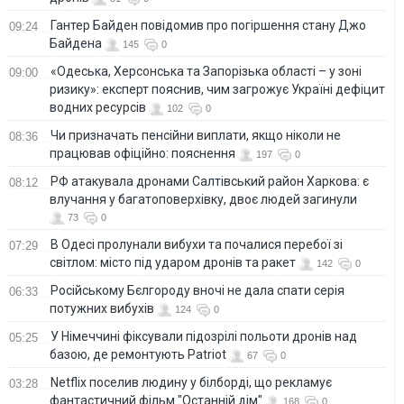
Гантер Байден повідомив про погіршення стану Джо
09:24
Байдена
145
0
«Одеська, Херсонська та Запорізька області – у зоні
09:00
ризику»: експерт пояснив, чим загрожує Україні дефіцит
водних ресурсів
102
0
Чи призначать пенсійни виплати, якщо ніколи не
08:36
працював офіційно: пояснення
197
0
РФ атакувала дронами Салтівський район Харкова: є
08:12
влучання у багатоповерхівку, двоє людей загинули
73
0
В Одесі пролунали вибухи та почалися перебої зі
07:29
світлом: місто під ударом дронів та ракет
142
0
Російському Бєлгороду вночі не дала спати серія
06:33
потужних вибухів
124
0
У Німеччині фіксували підозрілі польоти дронів над
05:25
базою, де ремонтують Patriot
67
0
Netflix поселив людину у білборді, що рекламує
03:28
фантастичний фільм "Останній дім"
168
0