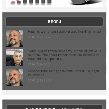
БЛОГИ
Надія лише на культ жінки в українській культурі
06.08.2026 08:49
Чому США не готові передати Україні ліцензію на
виробництво ракет Patriot: політика, безпека та
можливі альтернативи
03.08.2026 20:24
Перспектива: ЗСУ добомблять і всі інші склади
Wildberries
23.07.2026 11:31