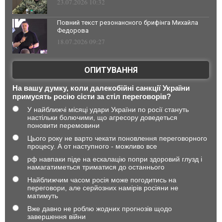
23.07.2026 10:32
Повний текст резонансного брифінга Михайла
Федорова
18.07.2026 09:27
ОПИТУВАННЯ
На вашу думку, коли далекобійні санкції України
примусять росію сісти за стіл переговорів?
У найближчі місяці удари України по росії стануть
настільки болючими, що агресору доведеться
поновити перемовини
Цього року не варто чекати поновлення переговорного
процесу. А от наступного - можливо все
рф навпаки піде на ескалацію попри здоровий глузд і
намагатиметься триматися до останнього
Найближчим часом росія може погодитись на
переговори, але серйозних намірів росіяни не
матимуть
Вже давно не роблю жодних прогнозів щодо
завершення війни