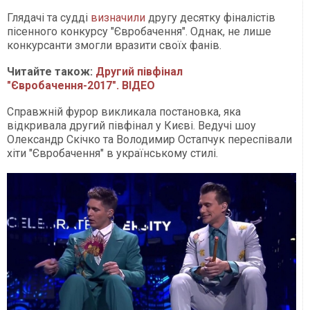
Глядачі та судді
визначили
другу десятку фіналістів
пісенного конкурсу "Євробачення". Однак, не лише
конкурсанти змогли вразити своїх фанів.
Читайте також:
Другий півфінал
"Євробачення-2017". ВІДЕО
Справжній фурор викликала постановка, яка
відкривала другий півфінал у Києві. Ведучі шоу
Олександр Скічко та Володимир Остапчук переспівали
хіти "Євробачення" в українському стилі.