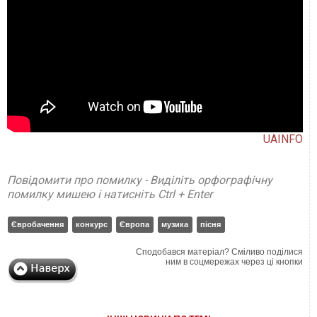
UAINFO
Повідомити про помилку - Виділіть орфографічну
помилку мишею і натисніть Ctrl + Enter
Євробачення
конкурс
Європа
музика
пісня
Сподобався матеріал? Сміливо поділися
ним в соцмережах через ці кнопки