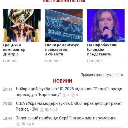
ІНШІ НОВИНИ ПО ТЕМІ
Грецький
Пісня романтизує
На Євробаченні
композитор
насильство:
Ірландію
Дімітріс
активісти
представить
Контопулос
закликають
співачка Emmy,
19.05.2026
15.03.2026
11.02.2025
заперечив
дискваліфікувати
пісню для якої
причетність
Румунію з
написала росіянка
Кіркорова до
“Євробачення”
Правила коментування ! »
створення пісні
НОВИНИ
Bangaranga
Найкращий футболіст ЧС-2026 відмовив "Реалу" заради
20:33
переходу в "Барселону"
3
0
США і Україна модернізують С-300 через дефіцит ракет
20:00
Patriot, - ЗМІ
62
0
Зеленський прибув до Сербії на важливі перемовини
19:44
45
0