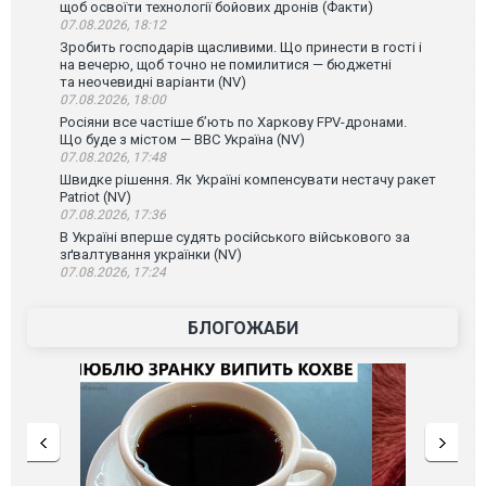
щоб освоїти технології бойових дронів (Факти)
07.08.2026, 18:12
Зробить господарів щасливими. Що принести в гості і
на вечерю, щоб точно не помилитися — бюджетні
та неочевидні варіанти (NV)
07.08.2026, 18:00
Росіяни все частіше бʼють по Харкову FPV-дронами.
Що буде з містом — ВВС Україна (NV)
07.08.2026, 17:48
Швидке рішення. Як Україні компенсувати нестачу ракет
Patriot (NV)
07.08.2026, 17:36
В Україні вперше судять російського військового за
зґвалтування українки (NV)
07.08.2026, 17:24
БЛОГОЖАБИ