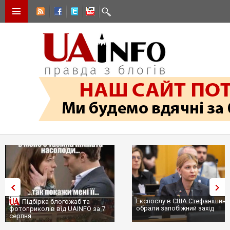
Експослу в США Стефанішині
Підбірка блогожаб та
обрали запобіжний захід
фотоприколів від UAINFO за 7
серпня