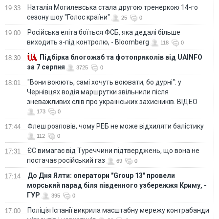
Наталія Могилевська стала другою тренеркою 14-го
19:33
сезону шоу "Голос країни"
25
0
Російська еліта боїться ФСБ, яка дедалі більше
19:00
виходить з-під контролю, - Bloomberg
118
0
Підбірка блогожаб та фотоприколів від UAINFO
18:30
за 7 серпня
3725
0
"Вони воюють, самі хочуть воювати, бо дурні": у
18:01
Чернівцях водія маршрутки звільнили після
зневажливих слів про українських захисників. ВІДЕО
173
0
Флеш розповів, чому РЕБ не може відхиляти балістику
17:44
112
0
ЄС вимагає від Туреччини підтверджень, що вона не
17:31
постачає російський газ
69
0
До Дня Ялти: оператори "Group 13" провели
17:14
морський парад біля південного узбережжя Криму, -
ГУР
395
0
Поліція Іспанії викрила масштабну мережу контрабанди
17:00