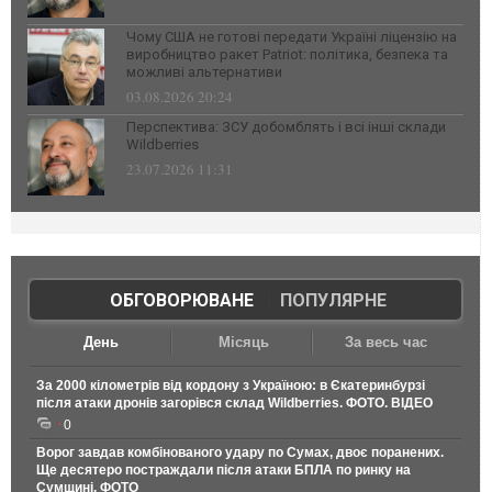
Чому США не готові передати Україні ліцензію на
виробництво ракет Patriot: політика, безпека та
можливі альтернативи
03.08.2026 20:24
Перспектива: ЗСУ добомблять і всі інші склади
Wildberries
23.07.2026 11:31
ОБГОВОРЮВАНЕ
|
ПОПУЛЯРНЕ
День
Місяць
За весь час
За 2000 кілометрів від кордону з Україною: в Єкатеринбурзі
після атаки дронів загорівся склад Wildberries. ФОТО. ВІДЕО
0
Ворог завдав комбінованого удару по Сумах, двоє поранених.
Ще десятеро постраждали після атаки БПЛА по ринку на
Сумщині. ФОТО