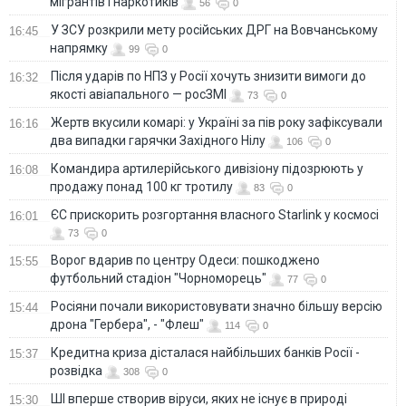
мігрантів і наркотиків
56
0
У ЗСУ розкрили мету російських ДРГ на Вовчанському
16:45
напрямку
99
0
Після ударів по НПЗ у Росії хочуть знизити вимоги до
16:32
якості авіапального — росЗМІ
73
0
Жертв вкусили комарі: у Україні за пів року зафіксували
16:16
два випадки гарячки Західного Нілу
106
0
Командира артилерійського дивізіону підозрюють у
16:08
продажу понад 100 кг тротилу
83
0
ЄС прискорить розгортання власного Starlink у космосі
16:01
73
0
Ворог вдарив по центру Одеси: пошкоджено
15:55
футбольний стадіон "Чорноморець"
77
0
Росіяни почали використовувати значно більшу версію
15:44
дрона "Гербера", - "Флеш"
114
0
Кредитна криза дісталася найбільших банків Росії -
15:37
розвідка
308
0
ШІ вперше створив віруси, яких не існує в природі
15:30