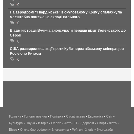
0
На аеродромі "Гвардійське" в окупованому Криму спалахнула
масштабна пожежа на складі пального
0
В адміністрації Вучича анонсували перший візит Зеленського до
Сербії
0
США розширили санкції проти Куби через військову співпрацю з
Росією та Китаєм
0
Головна
•
Головні новини
•
Політика
•
Суспільство
•
Економіка
беспроводной
•
Світ
•
Культура
•
Наука
•
Історія
•
Освіта
•
Авто
•
IT
•
Здоров'я
интернет
•
Спорт
•
Фото
•
Відео
•
Огляд блогосфери
•
Блоголента
•
Рейтинг блогів
киев
•
Блогожаби