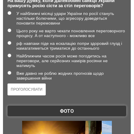
На вашу думку, коли далекобійні санкції України
примусять росію сісти за стіл переговорів?
У найближчі місяці удари України по росії стануть
настільки болючими, що агресору доведеться
поновити перемовини
Цього року не варто чекати поновлення переговорного
процесу. А от наступного - можливо все
рф навпаки піде на ескалацію попри здоровий глузд і
намагатиметься триматися до останнього
Найближчим часом росія може погодитись на
переговори, але серйозних намірів росіяни не
матимуть
Вже давно не роблю жодних прогнозів щодо
завершення війни
ФОТО