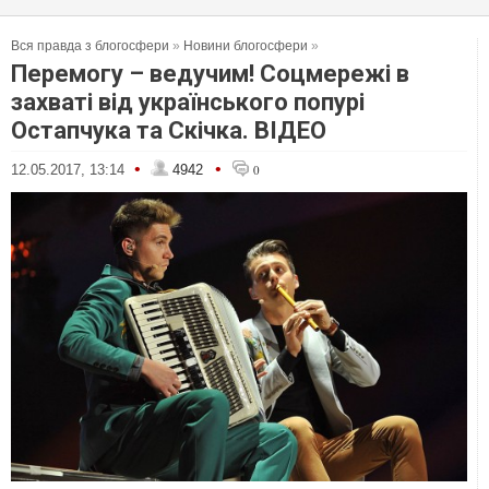
Вся правда з блогосфери
»
Новини блогосфери
»
Перемогу – ведучим! Соцмережі в
захваті від українського попурі
Остапчука та Скічка. ВІДЕО
•
•
12.05.2017, 13:14
4942
0