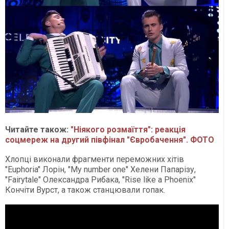
Читайте також:
"Ніякого розмаїття": реакція
соцмереж на другий півфінал "Євробачення". ФОТО
Хлопці виконали фрагменти переможних хітів
"Euphoria" Лорін, "My number one" Хелени Папарізу,
"Fairytale" Олександра Рибака, "Rise like a Phoenix"
Кончіти Вурст, а також станцювали гопак.